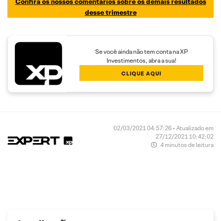
Confira os nossos comentários sobre os
demais
resultados
desse trimestre
Se você ainda não tem conta na XP
Investimentos, abra a sua!
CLIQUE AQUI
02/03/2021 04:57:26 • Atualizado em
27/12/2021 10:42:02
4 minutos de leitura