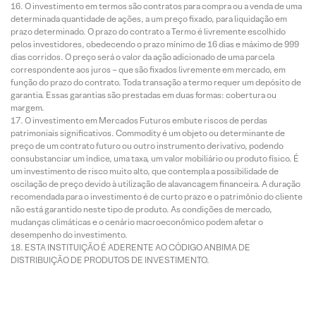
O investimento em termos são contratos para compra ou a venda de uma
determinada quantidade de ações, a um preço fixado, para liquidação em
prazo determinado. O prazo do contrato a Termo é livremente escolhido
pelos investidores, obedecendo o prazo mínimo de 16 dias e máximo de 999
dias corridos. O preço será o valor da ação adicionado de uma parcela
correspondente aos juros – que são fixados livremente em mercado, em
função do prazo do contrato. Toda transação a termo requer um depósito de
garantia. Essas garantias são prestadas em duas formas: cobertura ou
margem.
O investimento em Mercados Futuros embute riscos de perdas
patrimoniais significativos. Commodity é um objeto ou determinante de
preço de um contrato futuro ou outro instrumento derivativo, podendo
consubstanciar um índice, uma taxa, um valor mobiliário ou produto físico. É
um investimento de risco muito alto, que contempla a possibilidade de
oscilação de preço devido à utilização de alavancagem financeira. A duração
recomendada para o investimento é de curto prazo e o patrimônio do cliente
não está garantido neste tipo de produto. As condições de mercado,
mudanças climáticas e o cenário macroeconômico podem afetar o
desempenho do investimento.
ESTA INSTITUIÇÃO É ADERENTE AO CÓDIGO ANBIMA DE
DISTRIBUIÇÃO DE PRODUTOS DE INVESTIMENTO.