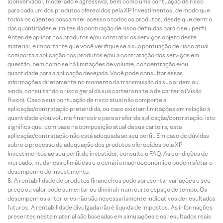
(conservador, moderado e agressivo), bem como uma pontuação de risco
para cada um dos produtos oferecidos pela XP Investimentos, de modo que
todos os clientes possam ter acesso a todos os produtos, desde que dentro
das quantidades e limites da pontuação de risco definidas para o seu perfil.
Antes de aplicar nos produtos e/ou contratar os serviços objeto deste
material, é importante que você verifique se a sua pontuação de risco atual
comporta a aplicação nos produtos e/ou a contratação dos serviços em
questão, bem como se há limitações de volume, concentração e/ou
quantidade para a aplicação desejada. Você pode consultar essas
informações diretamente no momento da transmissão da sua ordem ou,
ainda, consultando o risco geral da sua carteira na tela de carteira (Visão
Risco). Caso a sua pontuação de risco atual não comporte a
aplicação/contratação pretendida, ou caso existam limitações em relação à
quantidade e/ou volume financeiro para a referida aplicação/contratação, isto
significa que, com base na composição atual da sua carteira, esta
aplicação/contratação não está adequada ao seu perfil. Em caso de dúvidas
sobre o processo de adequação dos produtos oferecidos pela XP
Investimentos ao seu perfil de investidor, consulte o FAQ. As condições de
mercado, mudanças climáticas e o cenário macroeconômico podem afetar o
desempenho do investimento.
A rentabilidade de produtos financeiros pode apresentar variações e seu
preço ou valor pode aumentar ou diminuir num curto espaço de tempo. Os
desempenhos anteriores não são necessariamente indicativos de resultados
futuros. A rentabilidade divulgada não é líquida de impostos. As informações
presentes neste material são baseadas em simulações e os resultados reais