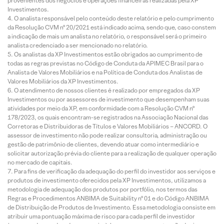
provenientes dos negócios e operações financeiras realizadas pela XP
Investimentos.
O analista responsável pelo conteúdo deste relatório e pelo cumprimento
da Resolução CVM nº 20/2021 está indicado acima, sendo que, caso constem
a indicação de mais um analista no relatório, o responsável será o primeiro
analista credenciado a ser mencionado no relatório.
Os analistas da XP Investimentos estão obrigados ao cumprimento de
todas as regras previstas no Código de Conduta da APIMEC Brasil para o
Analista de Valores Mobiliários e na Política de Conduta dos Analistas de
Valores Mobiliários da XP Investimentos.
O atendimento de nossos clientes é realizado por empregados da XP
Investimentos ou por assessores de investimento que desempenham suas
atividades por meio da XP, em conformidade com a Resolução CVM nº
178/2023, os quais encontram-se registrados na Associação Nacional das
Corretoras e Distribuidoras de Títulos e Valores Mobiliários – ANCORD. O
assessor de investimento não pode realizar consultoria, administração ou
gestão de patrimônio de clientes, devendo atuar como intermediário e
solicitar autorização prévia do cliente para a realização de qualquer operação
no mercado de capitais.
Para fins de verificação da adequação do perfil do investidor aos serviços e
produtos de investimento oferecidos pela XP Investimentos, utilizamos a
metodologia de adequação dos produtos por portfólio, nos termos das
Regras e Procedimentos ANBIMA de Suitability nº 01 e do Código ANBIMA
de Distribuição de Produtos de Investimento. Essa metodologia consiste em
atribuir uma pontuação máxima de risco para cada perfil de investidor