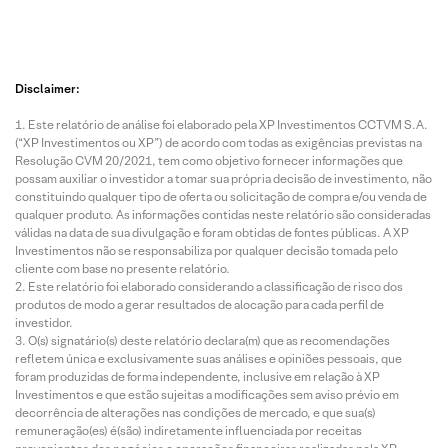
Disclaimer:
Este relatório de análise foi elaborado pela XP Investimentos CCTVM S.A.
(“XP Investimentos ou XP”) de acordo com todas as exigências previstas na
Resolução CVM 20/2021, tem como objetivo fornecer informações que
possam auxiliar o investidor a tomar sua própria decisão de investimento, não
constituindo qualquer tipo de oferta ou solicitação de compra e/ou venda de
qualquer produto. As informações contidas neste relatório são consideradas
válidas na data de sua divulgação e foram obtidas de fontes públicas. A XP
Investimentos não se responsabiliza por qualquer decisão tomada pelo
cliente com base no presente relatório.
Este relatório foi elaborado considerando a classificação de risco dos
produtos de modo a gerar resultados de alocação para cada perfil de
investidor.
O(s) signatário(s) deste relatório declara(m) que as recomendações
refletem única e exclusivamente suas análises e opiniões pessoais, que
foram produzidas de forma independente, inclusive em relação à XP
Investimentos e que estão sujeitas a modificações sem aviso prévio em
decorrência de alterações nas condições de mercado, e que sua(s)
remuneração(es) é(são) indiretamente influenciada por receitas