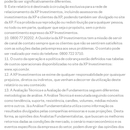
poderão ser significativamente diferentes.
Este relatório é destinado à circulação exclusiva para a rede de
relacionamento da XP Investimentos, incluindo assessores de
investimentos da XP e clientes da XP, podendo também ser divulgado no site
da XP. Fica proibida sua reprodução ou redistribuição para qualquer pessoa,
no todo ou em parte, qualquer que seja o propósito, sem o prévio
consentimento expresso da XP Investimentos.
0800 77 20202. A Ouvidoria da XP Investimentos tem a missão de servir
de canal de contato sempre que os clientes que não se sentirem satisfeitos
com as soluções dadas pela empresa aos seus problemas. O contato pode
ser realizado por meio do telefone: 0800 722 3710.
O custo da operação e a política de cobrança estão definidos nas tabelas
de custos operacionais disponibilizadas no site da XP Investimentos:
www.xpi.com.br.
A XP Investimentos se exime de qualquer responsabilidade por quaisquer
prejuízos, diretos ou indiretos, que venham a decorrer da utilização deste
relatório ou seu conteúdo.
A Avaliação Técnica e a Avaliação de Fundamentos seguem diferentes
metodologias de análise. A Análise Técnica é executada seguindo conceitos
como tendência, suporte, resistência, candles, volumes, médias móveis
entre outros. Já a Análise Fundamentalista utiliza como informação os
resultados divulgados pelas companhias emissoras e suas projeções. Desta
forma, as opiniões dos Analistas Fundamentalistas, que buscam os melhores
retornos dadas as condições de mercado, o cenário macroeconômico e os
eventos específicos da empresa e do setor, podem divergir das opiniões dos