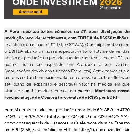
A Aura reportou fortes números no 4T, após divulgação de
produção recorde no trimestre, com EBITDA de US$50 milhões
,
-6% abaixo do nosso (+14% T/T, +86% A/A). O principal motivo para
o EBITDA abaixo da nossa expectativa foi o volume de vendas
abaixo da produção no período, que deve ser realizado no 1T21, e
custos acima do esperado em Aranzazu e San Andres
(paralisações devido aos furacões Eta e Iota). Acreditamos que a
empresa esteja bem posicionada para aproveitar os benefícios de
seu plano de expansão e destravar valor na medida em que
atualize sua base de recursos e reservas.
Mantemos nossa
recomendação de Compra (preço-alvo de R$95 por BDR).
Aura Minerals atingiu uma produção recorde de 69kGEO no 4T20
(+19% T/T, +20% A/A), totalizando 204kGEO em 2020 (+15% A/A),
como consequência de (1) teores mais elevados da mina Ernesto
em EPP (2,58g/t vs. média em EPP de 1,94g/t), que deve diminuir