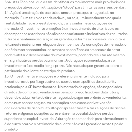
Analistas Técnicos, que visam identificar os movimentos mais prováveis dos
preços dos ativos, com utilização de “stops” para limitar as possíveis perdas.
Ação é uma fração do capital de uma empresa que é negociada no
mercado. É um título de renda variável, ou seja, um investimento no qual a
rentabilidade não é preestabelecida, varia conforme as cotações de
mercado. O investimento em ações é um investimento de alto risco e os
desempenhos anteriores não são necessariamente indicativos de resultados
futuros e nenhuma declaração ou garantia, de forma expressa ou implícita, é
feita neste material em relação a desempenhos. As condições de mercado, o
cenário macroeconômico, os eventos específicos da empresa e do setor
podem afetar o desempenho do investimento, podendo resultar até mesmo
em significativas perdas patrimoniais. A duração recomendada para o
investimento é de médio-longo prazo. Não há quaisquer garantias sobre o
patrimônio do cliente neste tipo de produto.
O investimento em opções é preferencialmente indicado para
investidores de perfil agressivo, de acordo com a política de suitability
praticada pela XP Investimentos. No mercado de opções, são negociados
direitos de compra ou venda de um bem por preço fixado em data futura,
devendo o adquirente do direito negociado pagar um prêmio ao vendedor tal
como num acordo seguro. As operações com esses derivativos são
consideradas de risco muito alto por apresentarem altas relações de risco e
retorno e algumas posições apresentarem a possibilidade de perdas
superiores ao capital investido. A duração recomendada para o investimento
é de curto prazo e o patrimônio do cliente não está garantido neste tipo de
produto.