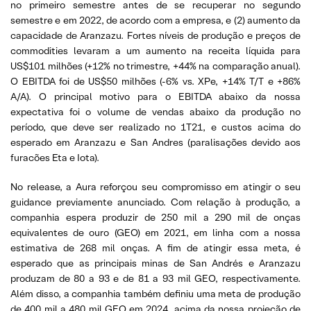
no primeiro semestre antes de se recuperar no segundo
semestre e em 2022, de acordo com a empresa, e (2) aumento da
capacidade de Aranzazu. Fortes níveis de produção e preços de
commodities levaram a um aumento na receita líquida para
US$101 milhões (+12% no trimestre, +44% na comparação anual).
O EBITDA foi de US$50 milhões (-6% vs. XPe, +14% T/T e +86%
A/A). O principal motivo para o EBITDA abaixo da nossa
expectativa foi o volume de vendas abaixo da produção no
período, que deve ser realizado no 1T21, e custos acima do
esperado em Aranzazu e San Andres (paralisações devido aos
furacões Eta e Iota).
No release, a Aura reforçou seu compromisso em atingir o seu
guidance previamente anunciado. Com relação à produção, a
companhia espera produzir de 250 mil a 290 mil de onças
equivalentes de ouro (GEO) em 2021, em linha com a nossa
estimativa de 268 mil onças. A fim de atingir essa meta, é
esperado que as principais minas de San Andrés e Aranzazu
produzam de 80 a 93 e de 81 a 93 mil GEO, respectivamente.
Além disso, a companhia também definiu uma meta de produção
de 400 mil a 480 mil GEO em 2024, acima da nossa projeção de