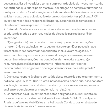
possam auxiliar o investidor a tomar sua própria decisão de investimento, não
constituindo qualquer tipo de oferta ou solicitação de compra e/ou venda de
qualquer produto. As informações contidas neste relatório são consideradas
válidas na data de sua divulgação e foram obtidas de fontes públicas. A XP
Investimentos não se responsabiliza por qualquer decisão tomada pelo
cliente com base no presente relatório.
Este relatório foi elaborado considerando a classificação de risco dos
produtos de modo a gerar resultados de alocação para cada perfil de
investidor.
O(s) signatário(s) deste relatório declara(m) que as recomendações
refletem única e exclusivamente suas análises e opiniões pessoais, que
foram produzidas de forma independente, inclusive em relação à XP
Investimentos e que estão sujeitas a modificações sem aviso prévio em
decorrência de alterações nas condições de mercado, e que sua(s)
remuneração(es) é(são) indiretamente influenciada por receitas
provenientes dos negócios e operações financeiras realizadas pela XP
Investimentos.
O analista responsável pelo conteúdo deste relatório e pelo cumprimento
da Resolução CVM nº 20/2021 está indicado acima, sendo que, caso constem
a indicação de mais um analista no relatório, o responsável será o primeiro
analista credenciado a ser mencionado no relatório.
Os analistas da XP Investimentos estão obrigados ao cumprimento de
todas as regras previstas no Código de Conduta da APIMEC Brasil para o
Analista de Valores Mobiliários e na Política de Conduta dos Analistas de
Valores Mobiliários da XP Investimentos.