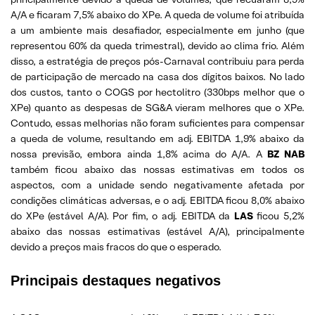
A/A e ficaram 7,5% abaixo do XPe. A queda de volume foi atribuída
a um ambiente mais desafiador, especialmente em junho (que
representou 60% da queda trimestral), devido ao clima frio. Além
disso, a estratégia de preços pós-Carnaval contribuiu para perda
de participação de mercado na casa dos dígitos baixos. No lado
dos custos, tanto o COGS por hectolitro (330bps melhor que o
XPe) quanto as despesas de SG&A vieram melhores que o XPe.
Contudo, essas melhorias não foram suficientes para compensar
a queda de volume, resultando em adj. EBITDA 1,9% abaixo da
nossa previsão, embora ainda 1,8% acima do A/A. A
BZ NAB
também ficou abaixo das nossas estimativas em todos os
aspectos, com a unidade sendo negativamente afetada por
condições climáticas adversas, e o adj. EBITDA ficou 8,0% abaixo
do XPe (estável A/A). Por fim, o adj. EBITDA da
LAS
ficou 5,2%
abaixo das nossas estimativas (estável A/A), principalmente
devido a preços mais fracos do que o esperado.
Principais destaques negativos