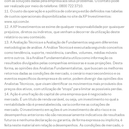
com as soluções dadas pela empresa aos seus problemas. O contato pode
ser realizado por meio do telefone: 0800 722 3710.
O custo da operação e a política de cobrança estão definidos nas tabelas
de custos operacionais disponibilizadas no site da XP Investimentos:
www.xpi.com.br.
A XP Investimentos se exime de qualquer responsabilidade por quaisquer
prejuízos, diretos ou indiretos, que venham a decorrer da utilização deste
relatório ou seu conteúdo.
A Avaliação Técnica e a Avaliação de Fundamentos seguem diferentes
metodologias de análise. A Análise Técnica é executada seguindo conceitos
como tendência, suporte, resistência, candles, volumes, médias móveis
entre outros. Já a Análise Fundamentalista utiliza como informação os
resultados divulgados pelas companhias emissoras e suas projeções. Desta
forma, as opiniões dos Analistas Fundamentalistas, que buscam os melhores
retornos dadas as condições de mercado, o cenário macroeconômico e os
eventos específicos da empresa e do setor, podem divergir das opiniões dos
Analistas Técnicos, que visam identificar os movimentos mais prováveis dos
preços dos ativos, com utilização de “stops” para limitar as possíveis perdas.
Ação é uma fração do capital de uma empresa que é negociada no
mercado. É um título de renda variável, ou seja, um investimento no qual a
rentabilidade não é preestabelecida, varia conforme as cotações de
mercado. O investimento em ações é um investimento de alto risco e os
desempenhos anteriores não são necessariamente indicativos de resultados
futuros e nenhuma declaração ou garantia, de forma expressa ou implícita, é
feita neste material em relação a desempenhos. As condições de mercado, o