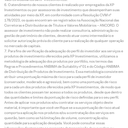
O atendimento de nossos clientes é realizado por empregados da XP
Investimentos ou por assessores de investimento que desempenham suas
atividades por meio da XP, em conformidade com a Resolução CVM nº
178/2023, os quais encontram-se registrados na Associação Nacional das
Corretoras e Distribuidoras de Títulos e Valores Mobiliários – ANCORD. O
assessor de investimento não pode realizar consultoria, administração ou
gestão de patrimônio de clientes, devendo atuar como intermediário e
solicitar autorização prévia do cliente para a realização de qualquer operação
no mercado de capitais.
Para fins de verificação da adequação do perfil do investidor aos serviços e
produtos de investimento oferecidos pela XP Investimentos, utilizamos a
metodologia de adequação dos produtos por portfólio, nos termos das
Regras e Procedimentos ANBIMA de Suitability nº 01 e do Código ANBIMA
de Distribuição de Produtos de Investimento. Essa metodologia consiste em
atribuir uma pontuação máxima de risco para cada perfil de investidor
(conservador, moderado e agressivo), bem como uma pontuação de risco
para cada um dos produtos oferecidos pela XP Investimentos, de modo que
todos os clientes possam ter acesso a todos os produtos, desde que dentro
das quantidades e limites da pontuação de risco definidas para o seu perfil.
Antes de aplicar nos produtos e/ou contratar os serviços objeto deste
material, é importante que você verifique se a sua pontuação de risco atual
comporta a aplicação nos produtos e/ou a contratação dos serviços em
questão, bem como se há limitações de volume, concentração e/ou
quantidade para a aplicação desejada. Você pode consultar essas