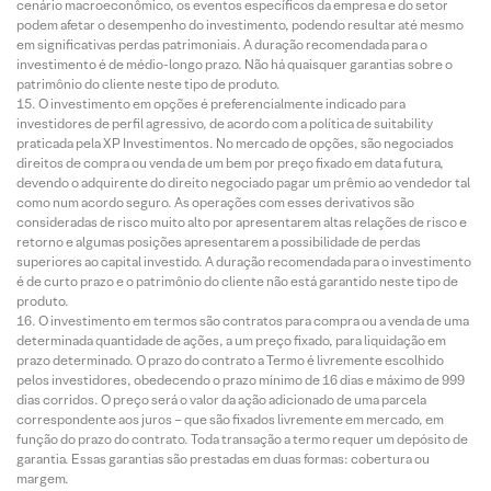
cenário macroeconômico, os eventos específicos da empresa e do setor
podem afetar o desempenho do investimento, podendo resultar até mesmo
em significativas perdas patrimoniais. A duração recomendada para o
investimento é de médio-longo prazo. Não há quaisquer garantias sobre o
patrimônio do cliente neste tipo de produto.
O investimento em opções é preferencialmente indicado para
investidores de perfil agressivo, de acordo com a política de suitability
praticada pela XP Investimentos. No mercado de opções, são negociados
direitos de compra ou venda de um bem por preço fixado em data futura,
devendo o adquirente do direito negociado pagar um prêmio ao vendedor tal
como num acordo seguro. As operações com esses derivativos são
consideradas de risco muito alto por apresentarem altas relações de risco e
retorno e algumas posições apresentarem a possibilidade de perdas
superiores ao capital investido. A duração recomendada para o investimento
é de curto prazo e o patrimônio do cliente não está garantido neste tipo de
produto.
O investimento em termos são contratos para compra ou a venda de uma
determinada quantidade de ações, a um preço fixado, para liquidação em
prazo determinado. O prazo do contrato a Termo é livremente escolhido
pelos investidores, obedecendo o prazo mínimo de 16 dias e máximo de 999
dias corridos. O preço será o valor da ação adicionado de uma parcela
correspondente aos juros – que são fixados livremente em mercado, em
função do prazo do contrato. Toda transação a termo requer um depósito de
garantia. Essas garantias são prestadas em duas formas: cobertura ou
margem.