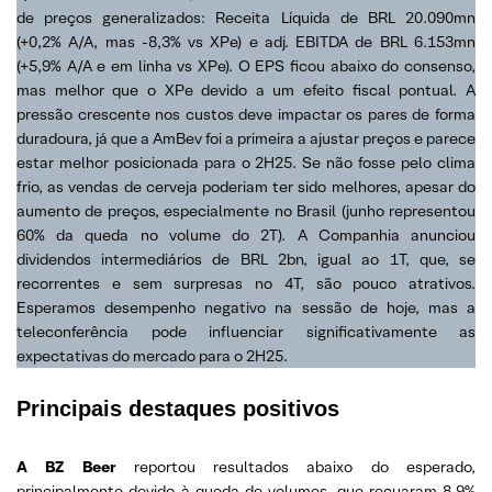
de preços generalizados: Receita Líquida de BRL 20.090mn
(+0,2% A/A, mas -8,3% vs XPe) e adj. EBITDA de BRL 6.153mn
(+5,9% A/A e em linha vs XPe). O EPS ficou abaixo do consenso,
mas melhor que o XPe devido a um efeito fiscal pontual. A
pressão crescente nos custos deve impactar os pares de forma
duradoura, já que a AmBev foi a primeira a ajustar preços e parece
estar melhor posicionada para o 2H25. Se não fosse pelo clima
frio, as vendas de cerveja poderiam ter sido melhores, apesar do
aumento de preços, especialmente no Brasil (junho representou
60% da queda no volume do 2T). A Companhia anunciou
dividendos intermediários de BRL 2bn, igual ao 1T, que, se
recorrentes e sem surpresas no 4T, são pouco atrativos.
Esperamos desempenho negativo na sessão de hoje, mas a
teleconferência pode influenciar significativamente as
expectativas do mercado para o 2H25.
Principais destaques positivos
A BZ Beer
reportou resultados abaixo do esperado,
principalmente devido à queda de volumes, que recuaram 8,9%