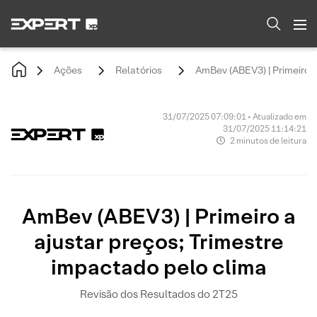
Ações
Relatórios
AmBev (ABEV3) | Primeiro a
31/07/2025 07:09:01 • Atualizado em
31/07/2025 11:14:21
2 minutos de leitura
AmBev (ABEV3) | Primeiro a
ajustar preços; Trimestre
impactado pelo clima
Revisão dos Resultados do 2T25