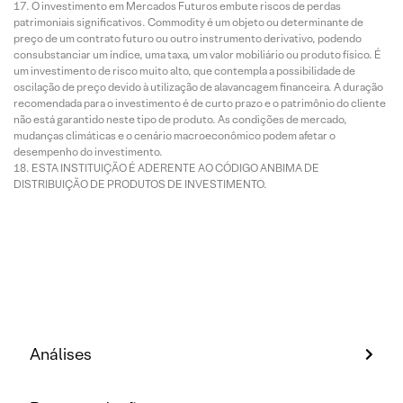
O investimento em Mercados Futuros embute riscos de perdas
patrimoniais significativos. Commodity é um objeto ou determinante de
preço de um contrato futuro ou outro instrumento derivativo, podendo
consubstanciar um índice, uma taxa, um valor mobiliário ou produto físico. É
um investimento de risco muito alto, que contempla a possibilidade de
oscilação de preço devido à utilização de alavancagem financeira. A duração
recomendada para o investimento é de curto prazo e o patrimônio do cliente
não está garantido neste tipo de produto. As condições de mercado,
mudanças climáticas e o cenário macroeconômico podem afetar o
desempenho do investimento.
ESTA INSTITUIÇÃO É ADERENTE AO CÓDIGO ANBIMA DE
DISTRIBUIÇÃO DE PRODUTOS DE INVESTIMENTO.
Análises