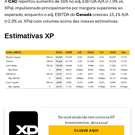
A
CAC
reportou aumento de 16% no adj. EBITDA A/A (+7,9% vs.
XPe), impulsionado principalmente por margens superiores ao
esperado, enquanto o adj. EBITDA do
Canadá
cresceu 15,1% A/A
(+2,9% vs. XPe) com volumes acima das nossas estimativas.
Estimativas XP
Se você ainda não tem conta na XP
Investimentos, abra a sua!
CLIQUE AQUI