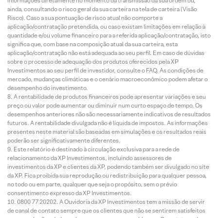
informações diretamente no momento da transmissão da sua ordem ou,
ainda, consultando o risco geral da sua carteira na tela de carteira (Visão
Risco). Caso a sua pontuação de risco atual não comporte a
aplicação/contratação pretendida, ou caso existam limitações em relação à
quantidade e/ou volume financeiro para a referida aplicação/contratação, isto
significa que, com base na composição atual da sua carteira, esta
aplicação/contratação não está adequada ao seu perfil. Em caso de dúvidas
sobre o processo de adequação dos produtos oferecidos pela XP
Investimentos ao seu perfil de investidor, consulte o FAQ. As condições de
mercado, mudanças climáticas e o cenário macroeconômico podem afetar o
desempenho do investimento.
A rentabilidade de produtos financeiros pode apresentar variações e seu
preço ou valor pode aumentar ou diminuir num curto espaço de tempo. Os
desempenhos anteriores não são necessariamente indicativos de resultados
futuros. A rentabilidade divulgada não é líquida de impostos. As informações
presentes neste material são baseadas em simulações e os resultados reais
poderão ser significativamente diferentes.
Este relatório é destinado à circulação exclusiva para a rede de
relacionamento da XP Investimentos, incluindo assessores de
investimentos da XP e clientes da XP, podendo também ser divulgado no site
da XP. Fica proibida sua reprodução ou redistribuição para qualquer pessoa,
no todo ou em parte, qualquer que seja o propósito, sem o prévio
consentimento expresso da XP Investimentos.
0800 77 20202. A Ouvidoria da XP Investimentos tem a missão de servir
de canal de contato sempre que os clientes que não se sentirem satisfeitos