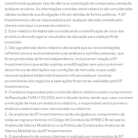
constituindo qualquer tipo de oferta ou solicitação de compra e/ou venda de
qualquer produto. As informações contidas neste relatório são consideradas
válidas na data de sua divulgação e foram obtidas de fontes públicas. A XP
Investimentos não se responsabiliza por qualquer decisão tomada pelo
cliente com base no presente relatório.
Este relatório foi elaborado considerando a classificação de risco dos
produtos de modo a gerar resultados de alocação para cada perfil de
investidor.
O(s) signatário(s) deste relatório declara(m) que as recomendações
refletem única e exclusivamente suas análises e opiniões pessoais, que
foram produzidas de forma independente, inclusive em relação à XP
Investimentos e que estão sujeitas a modificações sem aviso prévio em
decorrência de alterações nas condições de mercado, e que sua(s)
remuneração(es) é(são) indiretamente influenciada por receitas
provenientes dos negócios e operações financeiras realizadas pela XP
Investimentos.
O analista responsável pelo conteúdo deste relatório e pelo cumprimento
da Resolução CVM nº 20/2021 está indicado acima, sendo que, caso constem
a indicação de mais um analista no relatório, o responsável será o primeiro
analista credenciado a ser mencionado no relatório.
Os analistas da XP Investimentos estão obrigados ao cumprimento de
todas as regras previstas no Código de Conduta da APIMEC Brasil para o
Analista de Valores Mobiliários e na Política de Conduta dos Analistas de
Valores Mobiliários da XP Investimentos.
O atendimento de nossos clientes é realizado por empregados da XP