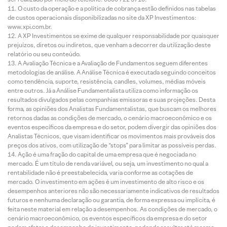
O custo da operação e a política de cobrança estão definidos nas tabelas
de custos operacionais disponibilizadas no site da XP Investimentos:
www.xpi.com.br.
A XP Investimentos se exime de qualquer responsabilidade por quaisquer
prejuízos, diretos ou indiretos, que venham a decorrer da utilização deste
relatório ou seu conteúdo.
A Avaliação Técnica e a Avaliação de Fundamentos seguem diferentes
metodologias de análise. A Análise Técnica é executada seguindo conceitos
como tendência, suporte, resistência, candles, volumes, médias móveis
entre outros. Já a Análise Fundamentalista utiliza como informação os
resultados divulgados pelas companhias emissoras e suas projeções. Desta
forma, as opiniões dos Analistas Fundamentalistas, que buscam os melhores
retornos dadas as condições de mercado, o cenário macroeconômico e os
eventos específicos da empresa e do setor, podem divergir das opiniões dos
Analistas Técnicos, que visam identificar os movimentos mais prováveis dos
preços dos ativos, com utilização de “stops” para limitar as possíveis perdas.
Ação é uma fração do capital de uma empresa que é negociada no
mercado. É um título de renda variável, ou seja, um investimento no qual a
rentabilidade não é preestabelecida, varia conforme as cotações de
mercado. O investimento em ações é um investimento de alto risco e os
desempenhos anteriores não são necessariamente indicativos de resultados
futuros e nenhuma declaração ou garantia, de forma expressa ou implícita, é
feita neste material em relação a desempenhos. As condições de mercado, o
cenário macroeconômico, os eventos específicos da empresa e do setor