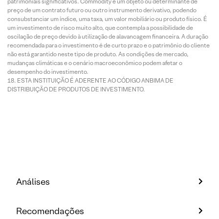
patrimoniais significativos. Commodity é um objeto ou determinante de
preço de um contrato futuro ou outro instrumento derivativo, podendo
consubstanciar um índice, uma taxa, um valor mobiliário ou produto físico. É
um investimento de risco muito alto, que contempla a possibilidade de
oscilação de preço devido à utilização de alavancagem financeira. A duração
recomendada para o investimento é de curto prazo e o patrimônio do cliente
não está garantido neste tipo de produto. As condições de mercado,
mudanças climáticas e o cenário macroeconômico podem afetar o
desempenho do investimento.
ESTA INSTITUIÇÃO É ADERENTE AO CÓDIGO ANBIMA DE
DISTRIBUIÇÃO DE PRODUTOS DE INVESTIMENTO.
Análises
Recomendações