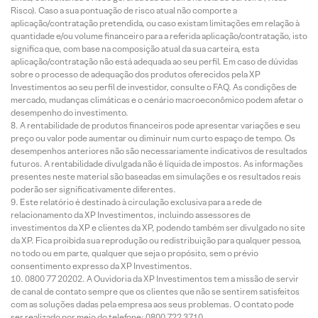
Risco). Caso a sua pontuação de risco atual não comporte a
aplicação/contratação pretendida, ou caso existam limitações em relação à
quantidade e/ou volume financeiro para a referida aplicação/contratação, isto
significa que, com base na composição atual da sua carteira, esta
aplicação/contratação não está adequada ao seu perfil. Em caso de dúvidas
sobre o processo de adequação dos produtos oferecidos pela XP
Investimentos ao seu perfil de investidor, consulte o FAQ. As condições de
mercado, mudanças climáticas e o cenário macroeconômico podem afetar o
desempenho do investimento.
A rentabilidade de produtos financeiros pode apresentar variações e seu
preço ou valor pode aumentar ou diminuir num curto espaço de tempo. Os
desempenhos anteriores não são necessariamente indicativos de resultados
futuros. A rentabilidade divulgada não é líquida de impostos. As informações
presentes neste material são baseadas em simulações e os resultados reais
poderão ser significativamente diferentes.
Este relatório é destinado à circulação exclusiva para a rede de
relacionamento da XP Investimentos, incluindo assessores de
investimentos da XP e clientes da XP, podendo também ser divulgado no site
da XP. Fica proibida sua reprodução ou redistribuição para qualquer pessoa,
no todo ou em parte, qualquer que seja o propósito, sem o prévio
consentimento expresso da XP Investimentos.
0800 77 20202. A Ouvidoria da XP Investimentos tem a missão de servir
de canal de contato sempre que os clientes que não se sentirem satisfeitos
com as soluções dadas pela empresa aos seus problemas. O contato pode
ser realizado por meio do telefone: 0800 722 3710.