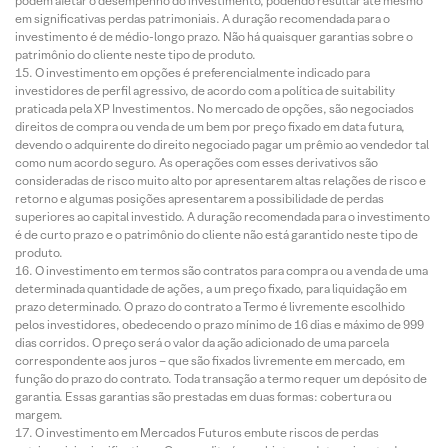
podem afetar o desempenho do investimento, podendo resultar até mesmo
em significativas perdas patrimoniais. A duração recomendada para o
investimento é de médio-longo prazo. Não há quaisquer garantias sobre o
patrimônio do cliente neste tipo de produto.
O investimento em opções é preferencialmente indicado para
investidores de perfil agressivo, de acordo com a política de suitability
praticada pela XP Investimentos. No mercado de opções, são negociados
direitos de compra ou venda de um bem por preço fixado em data futura,
devendo o adquirente do direito negociado pagar um prêmio ao vendedor tal
como num acordo seguro. As operações com esses derivativos são
consideradas de risco muito alto por apresentarem altas relações de risco e
retorno e algumas posições apresentarem a possibilidade de perdas
superiores ao capital investido. A duração recomendada para o investimento
é de curto prazo e o patrimônio do cliente não está garantido neste tipo de
produto.
O investimento em termos são contratos para compra ou a venda de uma
determinada quantidade de ações, a um preço fixado, para liquidação em
prazo determinado. O prazo do contrato a Termo é livremente escolhido
pelos investidores, obedecendo o prazo mínimo de 16 dias e máximo de 999
dias corridos. O preço será o valor da ação adicionado de uma parcela
correspondente aos juros – que são fixados livremente em mercado, em
função do prazo do contrato. Toda transação a termo requer um depósito de
garantia. Essas garantias são prestadas em duas formas: cobertura ou
margem.
O investimento em Mercados Futuros embute riscos de perdas