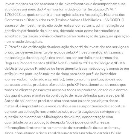
Investimentos ou por assessores de investimento que desempenham suas
atividades por meio da XP, em conformidade com a Resolução CVM nº
178/2023, os quais encontram-se registrados na Associação Nacional das
Corretoras e Distribuidoras de Títulos e Valores Mobiliários – ANCORD. O
assessor de investimento não pode realizar consultoria, administração ou
gestão de patrimônio de clientes, devendo atuar como intermediário e
solicitar autorização prévia do cliente para a realização de qualquer operação
no mercado de capitais.
Para fins de verificação da adequação do perfil do investidor aos serviços e
produtos de investimento oferecidos pela XP Investimentos, utilizamos a
metodologia de adequação dos produtos por portfólio, nos termos das
Regras e Procedimentos ANBIMA de Suitability nº 01 e do Código ANBIMA
de Distribuição de Produtos de Investimento. Essa metodologia consiste em
atribuir uma pontuação máxima de risco para cada perfil de investidor
(conservador, moderado e agressivo), bem como uma pontuação de risco
para cada um dos produtos oferecidos pela XP Investimentos, de modo que
todos os clientes possam ter acesso a todos os produtos, desde que dentro
das quantidades e limites da pontuação de risco definidas para o seu perfil.
Antes de aplicar nos produtos e/ou contratar os serviços objeto deste
material, é importante que você verifique se a sua pontuação de risco atual
comporta a aplicação nos produtos e/ou a contratação dos serviços em
questão, bem como se há limitações de volume, concentração e/ou
quantidade para a aplicação desejada. Você pode consultar essas
informações diretamente no momento da transmissão da sua ordem ou,
ainda, consultando o risco geral da sua carteira na tela de carteira (Visão