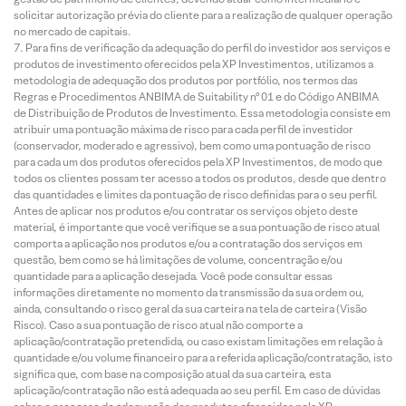
solicitar autorização prévia do cliente para a realização de qualquer operação
no mercado de capitais.
Para fins de verificação da adequação do perfil do investidor aos serviços e
produtos de investimento oferecidos pela XP Investimentos, utilizamos a
metodologia de adequação dos produtos por portfólio, nos termos das
Regras e Procedimentos ANBIMA de Suitability nº 01 e do Código ANBIMA
de Distribuição de Produtos de Investimento. Essa metodologia consiste em
atribuir uma pontuação máxima de risco para cada perfil de investidor
(conservador, moderado e agressivo), bem como uma pontuação de risco
para cada um dos produtos oferecidos pela XP Investimentos, de modo que
todos os clientes possam ter acesso a todos os produtos, desde que dentro
das quantidades e limites da pontuação de risco definidas para o seu perfil.
Antes de aplicar nos produtos e/ou contratar os serviços objeto deste
material, é importante que você verifique se a sua pontuação de risco atual
comporta a aplicação nos produtos e/ou a contratação dos serviços em
questão, bem como se há limitações de volume, concentração e/ou
quantidade para a aplicação desejada. Você pode consultar essas
informações diretamente no momento da transmissão da sua ordem ou,
ainda, consultando o risco geral da sua carteira na tela de carteira (Visão
Risco). Caso a sua pontuação de risco atual não comporte a
aplicação/contratação pretendida, ou caso existam limitações em relação à
quantidade e/ou volume financeiro para a referida aplicação/contratação, isto
significa que, com base na composição atual da sua carteira, esta
aplicação/contratação não está adequada ao seu perfil. Em caso de dúvidas