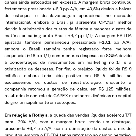
canais ainda estocados em excesso. A margem bruta continuou
fortemente pressionada (-6,9 p.p A/A, em 40,5%) devido a baixas
de estoques e desalavancagem operacional no mercado
internacional, embora o Brasil já apresente CPV/par melhor
devido à otimização dos custos da fábrica e menores custos de
matéria-prima (mg bruta Brasil: +9,7 p.p T/T). A margem EBITDA
ajustada também permaneceu pressionada (-10,1 p.p A/A),
embora o Brasil também tenha registrado forte melhora
sequencial (+18 p.p T/T) com menores despesas de SG&A devido
à concentração de investimentos em marketing no 1T e à
otimização de despesas. Por fim, o prejuízo líquido foi de R$ 9
milhões, embora teria sido positivo em R$ 5 milhões se
excluíssemos os custos de reestruturação, enquanto a
companhia retomou a geração de caixa, em R$ 125 milhões,
resultado de controle de CAPEX e melhores dinâmicas no capital
de giro, principalmente em estoques.
Em relação a Rothy’s,
a queda das vendas líquidas acelerou T/T
para -20% A/A, com a margem bruta sendo um destaque,
crescendo +6,7 p.p A/A, com a otimização de custos e mix de
produtos, embora o EBITDA tenha retornado ao campo negativo,