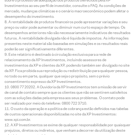
sobre o processo de adequação dos produtos oferecidos pela XP
Investimentos ao seu perfil de investidor, consulte o FAQ. As condições de
mercado, mudanças climáticas e o cenário macroeconômico podem afetar o
desempenho do investimento.
A rentabilidade de produtos financeiros pode apresentar variações e seu
preço ou valor pode aumentar ou diminuir num curto espaço de tempo. Os
desempenhos anteriores não são necessariamente indicativos de resultados
futuros. A rentabilidade divulgada não é líquida de impostos. As informações
presentes neste material são baseadas em simulações e os resultados reais
poderão ser significativamente diferentes.
Este relatório é destinado à circulação exclusiva para a rede de
relacionamento da XP Investimentos, incluindo assessores de
investimentos da XP e clientes da XP, podendo também ser divulgado no site
da XP. Fica proibida sua reprodução ou redistribuição para qualquer pessoa,
no todo ou em parte, qualquer que seja o propósito, sem o prévio
consentimento expresso da XP Investimentos.
0800 77 20202. A Ouvidoria da XP Investimentos tem a missão de servir
de canal de contato sempre que os clientes que não se sentirem satisfeitos
com as soluções dadas pela empresa aos seus problemas. O contato pode
ser realizado por meio do telefone: 0800 722 3710.
O custo da operação e a política de cobrança estão definidos nas tabelas
de custos operacionais disponibilizadas no site da XP Investimentos:
www.xpi.com.br.
A XP Investimentos se exime de qualquer responsabilidade por quaisquer
prejuízos, diretos ou indiretos, que venham a decorrer da utilização deste