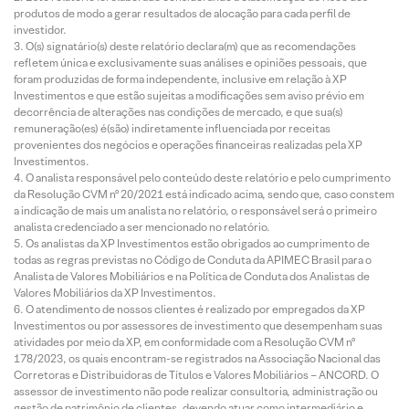
produtos de modo a gerar resultados de alocação para cada perfil de
investidor.
O(s) signatário(s) deste relatório declara(m) que as recomendações
refletem única e exclusivamente suas análises e opiniões pessoais, que
foram produzidas de forma independente, inclusive em relação à XP
Investimentos e que estão sujeitas a modificações sem aviso prévio em
decorrência de alterações nas condições de mercado, e que sua(s)
remuneração(es) é(são) indiretamente influenciada por receitas
provenientes dos negócios e operações financeiras realizadas pela XP
Investimentos.
O analista responsável pelo conteúdo deste relatório e pelo cumprimento
da Resolução CVM nº 20/2021 está indicado acima, sendo que, caso constem
a indicação de mais um analista no relatório, o responsável será o primeiro
analista credenciado a ser mencionado no relatório.
Os analistas da XP Investimentos estão obrigados ao cumprimento de
todas as regras previstas no Código de Conduta da APIMEC Brasil para o
Analista de Valores Mobiliários e na Política de Conduta dos Analistas de
Valores Mobiliários da XP Investimentos.
O atendimento de nossos clientes é realizado por empregados da XP
Investimentos ou por assessores de investimento que desempenham suas
atividades por meio da XP, em conformidade com a Resolução CVM nº
178/2023, os quais encontram-se registrados na Associação Nacional das
Corretoras e Distribuidoras de Títulos e Valores Mobiliários – ANCORD. O
assessor de investimento não pode realizar consultoria, administração ou
gestão de patrimônio de clientes, devendo atuar como intermediário e