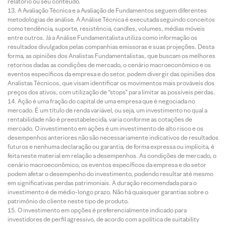
relatório ou seu conteúdo.
A Avaliação Técnica e a Avaliação de Fundamentos seguem diferentes
metodologias de análise. A Análise Técnica é executada seguindo conceitos
como tendência, suporte, resistência, candles, volumes, médias móveis
entre outros. Já a Análise Fundamentalista utiliza como informação os
resultados divulgados pelas companhias emissoras e suas projeções. Desta
forma, as opiniões dos Analistas Fundamentalistas, que buscam os melhores
retornos dadas as condições de mercado, o cenário macroeconômico e os
eventos específicos da empresa e do setor, podem divergir das opiniões dos
Analistas Técnicos, que visam identificar os movimentos mais prováveis dos
preços dos ativos, com utilização de “stops” para limitar as possíveis perdas.
Ação é uma fração do capital de uma empresa que é negociada no
mercado. É um título de renda variável, ou seja, um investimento no qual a
rentabilidade não é preestabelecida, varia conforme as cotações de
mercado. O investimento em ações é um investimento de alto risco e os
desempenhos anteriores não são necessariamente indicativos de resultados
futuros e nenhuma declaração ou garantia, de forma expressa ou implícita, é
feita neste material em relação a desempenhos. As condições de mercado, o
cenário macroeconômico, os eventos específicos da empresa e do setor
podem afetar o desempenho do investimento, podendo resultar até mesmo
em significativas perdas patrimoniais. A duração recomendada para o
investimento é de médio-longo prazo. Não há quaisquer garantias sobre o
patrimônio do cliente neste tipo de produto.
O investimento em opções é preferencialmente indicado para
investidores de perfil agressivo, de acordo com a política de suitability