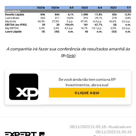
A companhia irá fazer sua conferência de resultados amanhã às
9h
(
link
)
Se você ainda não tem conta na XP
Investimentos, abra a sua!
CLIQUE AQUI
08/11/2023 21:05:18 • Atualizado em
08/11/2023 21:05:19