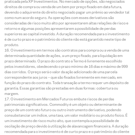
praticada pela XP Investimentos. No mercado de opções, são negociados
direitos de compra ou venda de um bem por preço fixado em data futura,
devendo o adquirente do direito negociado pagar um prêmio ao vendedor tal
como num acordo seguro. As operações com esses derivativos são
consideradas de risco muito alto por apresentarem altas relações de risco e
retorno e algumas posições apresentarem a possibilidade de perdas
superiores ao capital investido. A duração recomendada para o investimento
é de curto prazo e o patrimônio do cliente não está garantido neste tipo de
produto.
O investimento em termos são contratos para compra ou a venda de uma
determinada quantidade de ações, a um preço fixado, para liquidação em
prazo determinado. O prazo do contrato a Termo é livremente escolhido
pelos investidores, obedecendo o prazo mínimo de 16 dias e máximo de 999
dias corridos. O preço será o valor da ação adicionado de uma parcela
correspondente aos juros – que são fixados livremente em mercado, em
função do prazo do contrato. Toda transação a termo requer um depósito de
garantia. Essas garantias são prestadas em duas formas: cobertura ou
margem.
O investimento em Mercados Futuros embute riscos de perdas
patrimoniais significativos. Commodity é um objeto ou determinante de
preço de um contrato futuro ou outro instrumento derivativo, podendo
consubstanciar um índice, uma taxa, um valor mobiliário ou produto físico. É
um investimento de risco muito alto, que contempla a possibilidade de
oscilação de preço devido à utilização de alavancagem financeira. A duração
recomendada para o investimento é de curto prazo e o patrimônio do cliente