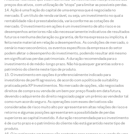
preços dos ativos, com utilização de “stops” para limitar as possíveis perdas.
Ação é uma fração do capital de uma empresa que é negociada no
mercado. É um título de renda variável, ou seja, um investimento no qual a
rentabilidade não é preestabelecida, varia conforme as cotações de
mercado. O investimento em ações é um investimento de alto risco e os
desempenhos anteriores não são necessariamente indicativos de resultados
futuros e nenhuma declaração ou garantia, de forma expressa ou implícita, é
feita neste material em relação a desempenhos. As condições de mercado, o
cenário macroeconômico, os eventos específicos da empresa e do setor
podem afetar o desempenho do investimento, podendo resultar até mesmo
em significativas perdas patrimoniais. A duração recomendada para o
investimento é de médio-longo prazo. Não há quaisquer garantias sobre o
patrimônio do cliente neste tipo de produto.
O investimento em opções é preferencialmente indicado para
investidores de perfil agressivo, de acordo com a política de suitability
praticada pela XP Investimentos. No mercado de opções, são negociados
direitos de compra ou venda de um bem por preço fixado em data futura,
devendo o adquirente do direito negociado pagar um prêmio ao vendedor tal
como num acordo seguro. As operações com esses derivativos são
consideradas de risco muito alto por apresentarem altas relações de risco e
retorno e algumas posições apresentarem a possibilidade de perdas
superiores ao capital investido. A duração recomendada para o investimento
é de curto prazo e o patrimônio do cliente não está garantido neste tipo de
produto.
O investimento em termos são contratos para compra ou a venda de uma