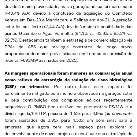
devido à maior pluviosidade, mas a geração eólica foi muito maior
(+43,4% A/A) devido à conclusão da aquisição do Complexo
Ventus em Dez-20 e Mandacaru e Salinas em Abr-21. A geração
solar foi mais forte (+7,4% A/A) devido à maior disponibilidade das
usinas Guaimbê e Água Vermelha (94,1% vs. 85,8% e 95,3% vs.
92,7%). Destacamos também a estratégia de comercialização via
PPAs da AES que privilegia contratos de longo prazo,
proporcionando maior previsibilidade em termos de previsão de
receita (+893MW assinados em 2021).
As margens operacionais foram menores na comparação anual
como reflexo da estratégia de redução do risco hidrológico
(GSF) no trimestre
. Por outro lado, esse impacto foi
parcialmente mitigado pela melhora observada na geração solar
e pela contribuição dos complexos eólicos recentemente
adquiridos. O PMSO ficou estável na perspectiva R$/MW e a
dívida líquida/EBITDA passou de 1,53x para 3,95x (os
covenants
foram ajustados de 3,95x para 4,50x) um bom sinal para a
empresa, que agora tem mais espaço para explorar o
desenvolvimento de novos projetos e continuar sua estratégia de