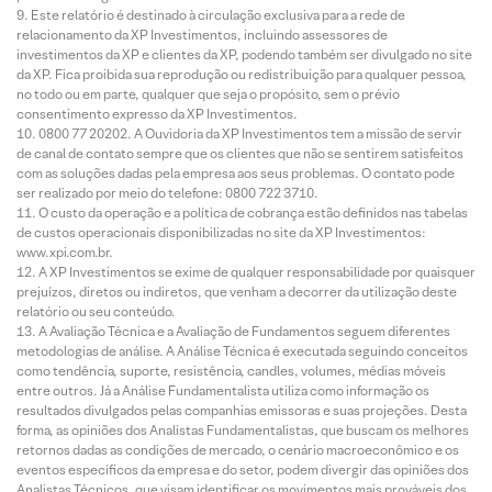
Este relatório é destinado à circulação exclusiva para a rede de
relacionamento da XP Investimentos, incluindo assessores de
investimentos da XP e clientes da XP, podendo também ser divulgado no site
da XP. Fica proibida sua reprodução ou redistribuição para qualquer pessoa,
no todo ou em parte, qualquer que seja o propósito, sem o prévio
consentimento expresso da XP Investimentos.
0800 77 20202. A Ouvidoria da XP Investimentos tem a missão de servir
de canal de contato sempre que os clientes que não se sentirem satisfeitos
com as soluções dadas pela empresa aos seus problemas. O contato pode
ser realizado por meio do telefone: 0800 722 3710.
O custo da operação e a política de cobrança estão definidos nas tabelas
de custos operacionais disponibilizadas no site da XP Investimentos:
www.xpi.com.br.
A XP Investimentos se exime de qualquer responsabilidade por quaisquer
prejuízos, diretos ou indiretos, que venham a decorrer da utilização deste
relatório ou seu conteúdo.
A Avaliação Técnica e a Avaliação de Fundamentos seguem diferentes
metodologias de análise. A Análise Técnica é executada seguindo conceitos
como tendência, suporte, resistência, candles, volumes, médias móveis
entre outros. Já a Análise Fundamentalista utiliza como informação os
resultados divulgados pelas companhias emissoras e suas projeções. Desta
forma, as opiniões dos Analistas Fundamentalistas, que buscam os melhores
retornos dadas as condições de mercado, o cenário macroeconômico e os
eventos específicos da empresa e do setor, podem divergir das opiniões dos
Analistas Técnicos, que visam identificar os movimentos mais prováveis dos