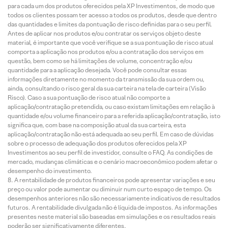
para cada um dos produtos oferecidos pela XP Investimentos, de modo que
todos os clientes possam ter acesso a todos os produtos, desde que dentro
das quantidades e limites da pontuação de risco definidas para o seu perfil.
Antes de aplicar nos produtos e/ou contratar os serviços objeto deste
material, é importante que você verifique se a sua pontuação de risco atual
comporta a aplicação nos produtos e/ou a contratação dos serviços em
questão, bem como se há limitações de volume, concentração e/ou
quantidade para a aplicação desejada. Você pode consultar essas
informações diretamente no momento da transmissão da sua ordem ou,
ainda, consultando o risco geral da sua carteira na tela de carteira (Visão
Risco). Caso a sua pontuação de risco atual não comporte a
aplicação/contratação pretendida, ou caso existam limitações em relação à
quantidade e/ou volume financeiro para a referida aplicação/contratação, isto
significa que, com base na composição atual da sua carteira, esta
aplicação/contratação não está adequada ao seu perfil. Em caso de dúvidas
sobre o processo de adequação dos produtos oferecidos pela XP
Investimentos ao seu perfil de investidor, consulte o FAQ. As condições de
mercado, mudanças climáticas e o cenário macroeconômico podem afetar o
desempenho do investimento.
A rentabilidade de produtos financeiros pode apresentar variações e seu
preço ou valor pode aumentar ou diminuir num curto espaço de tempo. Os
desempenhos anteriores não são necessariamente indicativos de resultados
futuros. A rentabilidade divulgada não é líquida de impostos. As informações
presentes neste material são baseadas em simulações e os resultados reais
poderão ser significativamente diferentes.