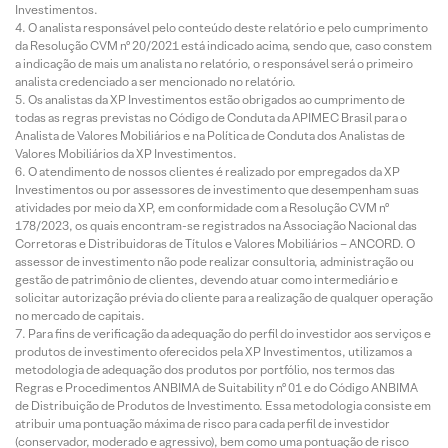
Investimentos.
O analista responsável pelo conteúdo deste relatório e pelo cumprimento
da Resolução CVM nº 20/2021 está indicado acima, sendo que, caso constem
a indicação de mais um analista no relatório, o responsável será o primeiro
analista credenciado a ser mencionado no relatório.
Os analistas da XP Investimentos estão obrigados ao cumprimento de
todas as regras previstas no Código de Conduta da APIMEC Brasil para o
Analista de Valores Mobiliários e na Política de Conduta dos Analistas de
Valores Mobiliários da XP Investimentos.
O atendimento de nossos clientes é realizado por empregados da XP
Investimentos ou por assessores de investimento que desempenham suas
atividades por meio da XP, em conformidade com a Resolução CVM nº
178/2023, os quais encontram-se registrados na Associação Nacional das
Corretoras e Distribuidoras de Títulos e Valores Mobiliários – ANCORD. O
assessor de investimento não pode realizar consultoria, administração ou
gestão de patrimônio de clientes, devendo atuar como intermediário e
solicitar autorização prévia do cliente para a realização de qualquer operação
no mercado de capitais.
Para fins de verificação da adequação do perfil do investidor aos serviços e
produtos de investimento oferecidos pela XP Investimentos, utilizamos a
metodologia de adequação dos produtos por portfólio, nos termos das
Regras e Procedimentos ANBIMA de Suitability nº 01 e do Código ANBIMA
de Distribuição de Produtos de Investimento. Essa metodologia consiste em
atribuir uma pontuação máxima de risco para cada perfil de investidor
(conservador, moderado e agressivo), bem como uma pontuação de risco