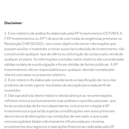
Disclaimer:
Este relatório de análise foi elaborado pela XP Investimentos CCTVM S.A.
(“XP Investimentos ou XP”) de acordo com todas as exigências previstas na
Resolução CVM 20/2021, tem como objetivo fornecer informações que
possam auxiliar o investidor a tomar sua própria decisão de investimento, não
constituindo qualquer tipo de oferta ou solicitação de compra e/ou venda de
qualquer produto. As informações contidas neste relatório são consideradas
válidas na data de sua divulgação e foram obtidas de fontes públicas. A XP
Investimentos não se responsabiliza por qualquer decisão tomada pelo
cliente com base no presente relatório.
Este relatório foi elaborado considerando a classificação de risco dos
produtos de modo a gerar resultados de alocação para cada perfil de
investidor.
O(s) signatário(s) deste relatório declara(m) que as recomendações
refletem única e exclusivamente suas análises e opiniões pessoais, que
foram produzidas de forma independente, inclusive em relação à XP
Investimentos e que estão sujeitas a modificações sem aviso prévio em
decorrência de alterações nas condições de mercado, e que sua(s)
remuneração(es) é(são) indiretamente influenciada por receitas
provenientes dos negócios e operações financeiras realizadas pela XP