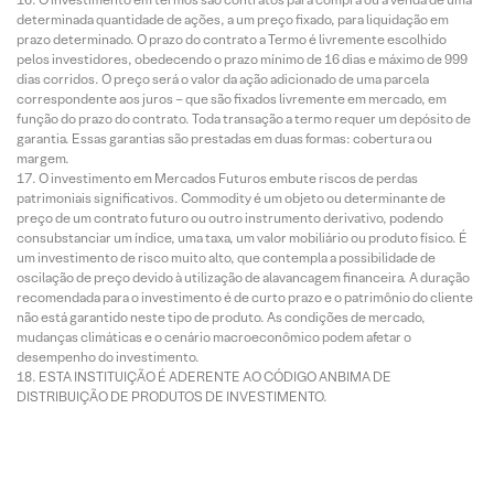
determinada quantidade de ações, a um preço fixado, para liquidação em
prazo determinado. O prazo do contrato a Termo é livremente escolhido
pelos investidores, obedecendo o prazo mínimo de 16 dias e máximo de 999
dias corridos. O preço será o valor da ação adicionado de uma parcela
correspondente aos juros – que são fixados livremente em mercado, em
função do prazo do contrato. Toda transação a termo requer um depósito de
garantia. Essas garantias são prestadas em duas formas: cobertura ou
margem.
O investimento em Mercados Futuros embute riscos de perdas
patrimoniais significativos. Commodity é um objeto ou determinante de
preço de um contrato futuro ou outro instrumento derivativo, podendo
consubstanciar um índice, uma taxa, um valor mobiliário ou produto físico. É
um investimento de risco muito alto, que contempla a possibilidade de
oscilação de preço devido à utilização de alavancagem financeira. A duração
recomendada para o investimento é de curto prazo e o patrimônio do cliente
não está garantido neste tipo de produto. As condições de mercado,
mudanças climáticas e o cenário macroeconômico podem afetar o
desempenho do investimento.
ESTA INSTITUIÇÃO É ADERENTE AO CÓDIGO ANBIMA DE
DISTRIBUIÇÃO DE PRODUTOS DE INVESTIMENTO.