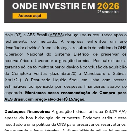
Hoje (03), a AES Brasil (
AESB3
) divulgou seus resultados após o
fechamento do mercado. A empresa enfrentou um ano
desafiador devido à fraca hidrologia, resultado da política do ONS
(Operador Nacional do Sistema Elétrico) de preservar os
reservatórios e favorecer a geração térmica. Por outro lado, a
geração eólica foi muito superior devido à conclusão da aquisição
do Complexo Ventus (dezembro/20) e Mandacaru e Salinas
(abril/21). O Resultado Líquido ficou em linha com nossas
estimativas compensado por despesas financeiras abaixo do
esperado.
Mantemos nosso recomendação de Compra para
AES Brasil com preço-alvo de R$ 15/ação.
Destaques financeiros:
A geração hídrica foi fraca (28,1% A/A)
apesar da boa hidrologia do trimestre. Podemos atribuir esse
resultado a uma política da ONS para preservar os reservatórios,
favorecendo a fonte térmica. A disponibilidade eólica foi menor