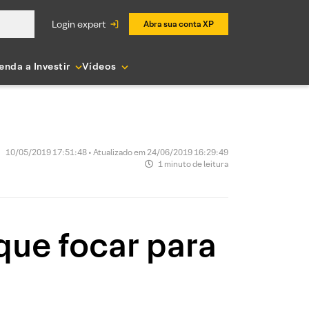
login expert
Abra sua conta XP
enda a Investir
Vídeos
10/05/2019 17:51:48 • Atualizado em 24/06/2019 16:29:49
1 minuto de leitura
que focar para