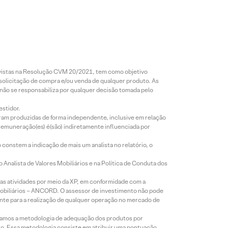
revistas na Resolução CVM 20/2021, tem como objetivo
 solicitação de compra e/ou venda de qualquer produto. As
 não se responsabiliza por qualquer decisão tomada pelo
estidor.
foram produzidas de forma independente, inclusive em relação
 remuneração(es) é(são) indiretamente influenciada por
constem a indicação de mais um analista no relatório, o
Analista de Valores Mobiliários e na Política de Conduta dos
s atividades por meio da XP, em conformidade com a
Mobiliários – ANCORD. O assessor de investimento não pode
iente para a realização de qualquer operação no mercado de
lizamos a metodologia de adequação dos produtos por
to. Essa metodologia consiste em atribuir uma pontuação