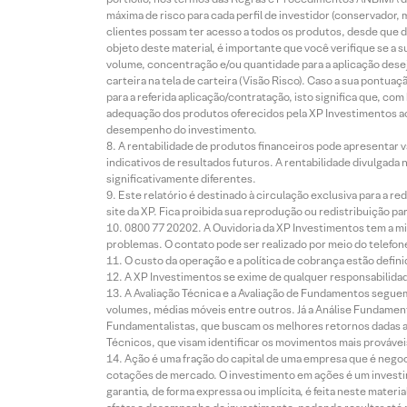
máxima de risco para cada perfil de investidor (conservado
clientes possam ter acesso a todos os produtos, desde que de
objeto deste material, é importante que você verifique se a
volume, concentração e/ou quantidade para a aplicação dese
carteira na tela de carteira (Visão Risco). Caso a sua pontu
para a referida aplicação/contratação, isto significa que, co
adequação dos produtos oferecidos pela XP Investimentos ao
desempenho do investimento.
A rentabilidade de produtos financeiros pode apresentar
indicativos de resultados futuros. A rentabilidade divulgada
significativamente diferentes.
Este relatório é destinado à circulação exclusiva para a 
site da XP. Fica proibida sua reprodução ou redistribuição p
0800 77 20202. A Ouvidoria da XP Investimentos tem a mi
problemas. O contato pode ser realizado por meio do telefon
O custo da operação e a política de cobrança estão defini
A XP Investimentos se exime de qualquer responsabilidade
A Avaliação Técnica e a Avaliação de Fundamentos seguem
volumes, médias móveis entre outros. Já a Análise Fundament
Fundamentalistas, que buscam os melhores retornos dadas as
Técnicos, que visam identificar os movimentos mais prováveis 
Ação é uma fração do capital de uma empresa que é negoci
cotações de mercado. O investimento em ações é um investi
garantia, de forma expressa ou implícita, é feita neste ma