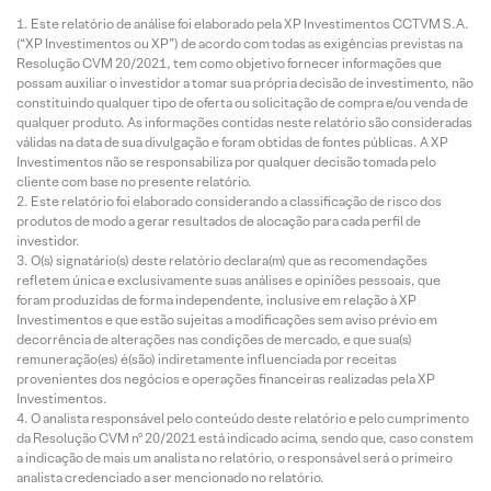
Este relatório de análise foi elaborado pela XP Investimentos CCTVM S.A.
(“XP Investimentos ou XP”) de acordo com todas as exigências previstas na
Resolução CVM 20/2021, tem como objetivo fornecer informações que
possam auxiliar o investidor a tomar sua própria decisão de investimento, não
constituindo qualquer tipo de oferta ou solicitação de compra e/ou venda de
qualquer produto. As informações contidas neste relatório são consideradas
válidas na data de sua divulgação e foram obtidas de fontes públicas. A XP
Investimentos não se responsabiliza por qualquer decisão tomada pelo
cliente com base no presente relatório.
Este relatório foi elaborado considerando a classificação de risco dos
produtos de modo a gerar resultados de alocação para cada perfil de
investidor.
O(s) signatário(s) deste relatório declara(m) que as recomendações
refletem única e exclusivamente suas análises e opiniões pessoais, que
foram produzidas de forma independente, inclusive em relação à XP
Investimentos e que estão sujeitas a modificações sem aviso prévio em
decorrência de alterações nas condições de mercado, e que sua(s)
remuneração(es) é(são) indiretamente influenciada por receitas
provenientes dos negócios e operações financeiras realizadas pela XP
Investimentos.
O analista responsável pelo conteúdo deste relatório e pelo cumprimento
da Resolução CVM nº 20/2021 está indicado acima, sendo que, caso constem
a indicação de mais um analista no relatório, o responsável será o primeiro
analista credenciado a ser mencionado no relatório.