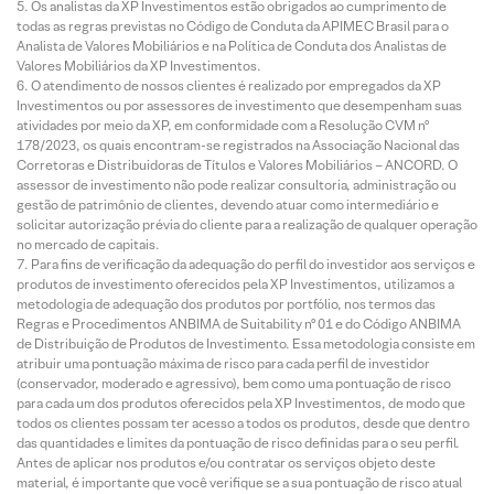
Os analistas da XP Investimentos estão obrigados ao cumprimento de
todas as regras previstas no Código de Conduta da APIMEC Brasil para o
Analista de Valores Mobiliários e na Política de Conduta dos Analistas de
Valores Mobiliários da XP Investimentos.
O atendimento de nossos clientes é realizado por empregados da XP
Investimentos ou por assessores de investimento que desempenham suas
atividades por meio da XP, em conformidade com a Resolução CVM nº
178/2023, os quais encontram-se registrados na Associação Nacional das
Corretoras e Distribuidoras de Títulos e Valores Mobiliários – ANCORD. O
assessor de investimento não pode realizar consultoria, administração ou
gestão de patrimônio de clientes, devendo atuar como intermediário e
solicitar autorização prévia do cliente para a realização de qualquer operação
no mercado de capitais.
Para fins de verificação da adequação do perfil do investidor aos serviços e
produtos de investimento oferecidos pela XP Investimentos, utilizamos a
metodologia de adequação dos produtos por portfólio, nos termos das
Regras e Procedimentos ANBIMA de Suitability nº 01 e do Código ANBIMA
de Distribuição de Produtos de Investimento. Essa metodologia consiste em
atribuir uma pontuação máxima de risco para cada perfil de investidor
(conservador, moderado e agressivo), bem como uma pontuação de risco
para cada um dos produtos oferecidos pela XP Investimentos, de modo que
todos os clientes possam ter acesso a todos os produtos, desde que dentro
das quantidades e limites da pontuação de risco definidas para o seu perfil.
Antes de aplicar nos produtos e/ou contratar os serviços objeto deste
material, é importante que você verifique se a sua pontuação de risco atual