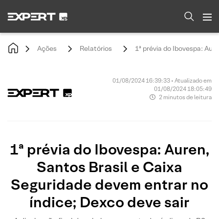
Ações
Relatórios
1ª prévia do Ibovespa: Aur
01/08/2024 16:39:33 • Atualizado em
01/08/2024 18:05:49
2 minutos de leitura
1ª prévia do Ibovespa: Auren,
Santos Brasil e Caixa
Seguridade devem entrar no
índice; Dexco deve sair