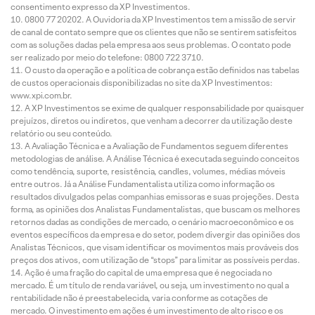
consentimento expresso da XP Investimentos.
0800 77 20202. A Ouvidoria da XP Investimentos tem a missão de servir
de canal de contato sempre que os clientes que não se sentirem satisfeitos
com as soluções dadas pela empresa aos seus problemas. O contato pode
ser realizado por meio do telefone: 0800 722 3710.
O custo da operação e a política de cobrança estão definidos nas tabelas
de custos operacionais disponibilizadas no site da XP Investimentos:
www.xpi.com.br.
A XP Investimentos se exime de qualquer responsabilidade por quaisquer
prejuízos, diretos ou indiretos, que venham a decorrer da utilização deste
relatório ou seu conteúdo.
A Avaliação Técnica e a Avaliação de Fundamentos seguem diferentes
metodologias de análise. A Análise Técnica é executada seguindo conceitos
como tendência, suporte, resistência, candles, volumes, médias móveis
entre outros. Já a Análise Fundamentalista utiliza como informação os
resultados divulgados pelas companhias emissoras e suas projeções. Desta
forma, as opiniões dos Analistas Fundamentalistas, que buscam os melhores
retornos dadas as condições de mercado, o cenário macroeconômico e os
eventos específicos da empresa e do setor, podem divergir das opiniões dos
Analistas Técnicos, que visam identificar os movimentos mais prováveis dos
preços dos ativos, com utilização de “stops” para limitar as possíveis perdas.
Ação é uma fração do capital de uma empresa que é negociada no
mercado. É um título de renda variável, ou seja, um investimento no qual a
rentabilidade não é preestabelecida, varia conforme as cotações de
mercado. O investimento em ações é um investimento de alto risco e os