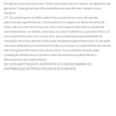
função do prazo do contrato. Toda transação a termo requer um depósito de
garantia. Essas garantias são prestadas em duas formas: cobertura ou
margem.
O investimento em Mercados Futuros embute riscos de perdas
patrimoniais significativos. Commodity é um objeto ou determinante de
preço de um contrato futuro ou outro instrumento derivativo, podendo
consubstanciar um índice, uma taxa, um valor mobiliário ou produto físico. É
um investimento de risco muito alto, que contempla a possibilidade de
oscilação de preço devido à utilização de alavancagem financeira. A duração
recomendada para o investimento é de curto prazo e o patrimônio do cliente
não está garantido neste tipo de produto. As condições de mercado,
mudanças climáticas e o cenário macroeconômico podem afetar o
desempenho do investimento.
ESTA INSTITUIÇÃO É ADERENTE AO CÓDIGO ANBIMA DE
DISTRIBUIÇÃO DE PRODUTOS DE INVESTIMENTO.