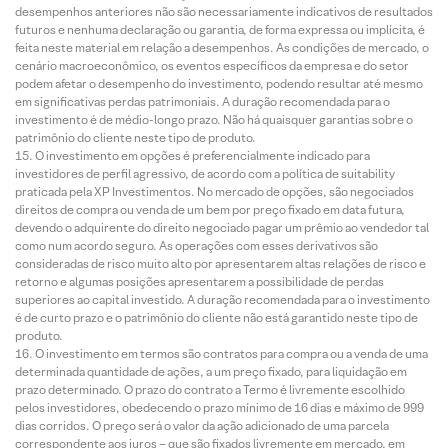
desempenhos anteriores não são necessariamente indicativos de resultados
futuros e nenhuma declaração ou garantia, de forma expressa ou implícita, é
feita neste material em relação a desempenhos. As condições de mercado, o
cenário macroeconômico, os eventos específicos da empresa e do setor
podem afetar o desempenho do investimento, podendo resultar até mesmo
em significativas perdas patrimoniais. A duração recomendada para o
investimento é de médio-longo prazo. Não há quaisquer garantias sobre o
patrimônio do cliente neste tipo de produto.
O investimento em opções é preferencialmente indicado para
investidores de perfil agressivo, de acordo com a política de suitability
praticada pela XP Investimentos. No mercado de opções, são negociados
direitos de compra ou venda de um bem por preço fixado em data futura,
devendo o adquirente do direito negociado pagar um prêmio ao vendedor tal
como num acordo seguro. As operações com esses derivativos são
consideradas de risco muito alto por apresentarem altas relações de risco e
retorno e algumas posições apresentarem a possibilidade de perdas
superiores ao capital investido. A duração recomendada para o investimento
é de curto prazo e o patrimônio do cliente não está garantido neste tipo de
produto.
O investimento em termos são contratos para compra ou a venda de uma
determinada quantidade de ações, a um preço fixado, para liquidação em
prazo determinado. O prazo do contrato a Termo é livremente escolhido
pelos investidores, obedecendo o prazo mínimo de 16 dias e máximo de 999
dias corridos. O preço será o valor da ação adicionado de uma parcela
correspondente aos juros – que são fixados livremente em mercado, em