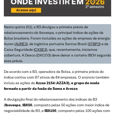
Nesta quinta (01), a B3 divulgou a primeira prévia de
rebalanceamento do Ibovespa, o principal índice de ações da
Bolsa brasileira. Foram incluídas as ações da empresa de energia
Auren (
AURE3
), de logística portuária Santos Brasil (
STBP3
) e da
Caixa Seguridade (
CXSE3
), que, recentemente, iniciamos
cobertura. A Dexco (DXCO3) deve deixar a carteira IBOV segundo
essa prévia.
De acordo com a B3, operadora da Bolsa, a primeira prévia do
índice contou com 87 ativos de 84 empresas. O anúncio também
incluiu as ações da
Azzas 2154
(
AZZA3), o grupo de moda
formado a partir da fusão de Soma e Arezzo
.
A divulgação final do rebalanceamento dos índices da B3
(
Ibovespa
,
IBX50
, composto pelas 50 ações com maior índice de
negociabilidade da B3, e
IBX100
, composto pelas 100 ações com