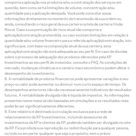
comporta a aplicação nos produtos e/ou a contratação dos serviços em
questão, bem como se há limitações de volume, concentração e/ou
quantidade para a aplicação desejada. Você pode consultar essas
informações diretamente no momento da transmissão da sua ordem ou,
ainda, consultando o risco geral da sua carteira na tela de carteira (Visão
Risco). Caso a sua pontuação de risco atual não comporte a
aplicação/contratação pretendida, ou caso existam limitações em relação à
quantidade e/ou volume financeiro para a referida aplicação/contratação, isto
significa que, com base na composição atual da sua carteira, esta
aplicação/contratação não está adequada ao seu perfil. Em caso de dúvidas
sobre o processo de adequação dos produtos oferecidos pela XP
Investimentos ao seu perfil de investidor, consulte o FAQ. As condições de
mercado, mudanças climáticas e o cenário macroeconômico podem afetar o
desempenho do investimento.
A rentabilidade de produtos financeiros pode apresentar variações e seu
preço ou valor pode aumentar ou diminuir num curto espaço de tempo. Os
desempenhos anteriores não são necessariamente indicativos de resultados
futuros. A rentabilidade divulgada não é líquida de impostos. As informações
presentes neste material são baseadas em simulações e os resultados reais
poderão ser significativamente diferentes.
Este relatório é destinado à circulação exclusiva para a rede de
relacionamento da XP Investimentos, incluindo assessores de
investimentos da XP e clientes da XP, podendo também ser divulgado no site
da XP. Fica proibida sua reprodução ou redistribuição para qualquer pessoa,
no todo ou em parte, qualquer que seja o propósito, sem o prévio