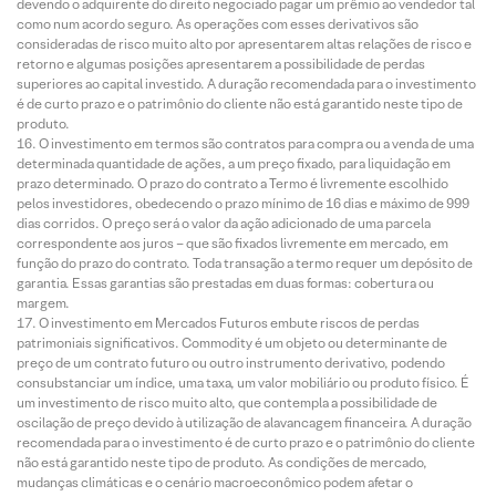
devendo o adquirente do direito negociado pagar um prêmio ao vendedor tal
como num acordo seguro. As operações com esses derivativos são
consideradas de risco muito alto por apresentarem altas relações de risco e
retorno e algumas posições apresentarem a possibilidade de perdas
superiores ao capital investido. A duração recomendada para o investimento
é de curto prazo e o patrimônio do cliente não está garantido neste tipo de
produto.
O investimento em termos são contratos para compra ou a venda de uma
determinada quantidade de ações, a um preço fixado, para liquidação em
prazo determinado. O prazo do contrato a Termo é livremente escolhido
pelos investidores, obedecendo o prazo mínimo de 16 dias e máximo de 999
dias corridos. O preço será o valor da ação adicionado de uma parcela
correspondente aos juros – que são fixados livremente em mercado, em
função do prazo do contrato. Toda transação a termo requer um depósito de
garantia. Essas garantias são prestadas em duas formas: cobertura ou
margem.
O investimento em Mercados Futuros embute riscos de perdas
patrimoniais significativos. Commodity é um objeto ou determinante de
preço de um contrato futuro ou outro instrumento derivativo, podendo
consubstanciar um índice, uma taxa, um valor mobiliário ou produto físico. É
um investimento de risco muito alto, que contempla a possibilidade de
oscilação de preço devido à utilização de alavancagem financeira. A duração
recomendada para o investimento é de curto prazo e o patrimônio do cliente
não está garantido neste tipo de produto. As condições de mercado,
mudanças climáticas e o cenário macroeconômico podem afetar o