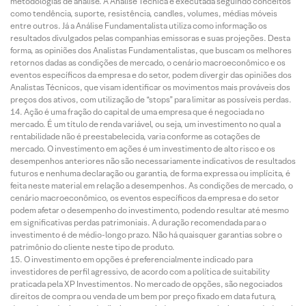
metodologias de análise. A Análise Técnica é executada seguindo conceitos
como tendência, suporte, resistência, candles, volumes, médias móveis
entre outros. Já a Análise Fundamentalista utiliza como informação os
resultados divulgados pelas companhias emissoras e suas projeções. Desta
forma, as opiniões dos Analistas Fundamentalistas, que buscam os melhores
retornos dadas as condições de mercado, o cenário macroeconômico e os
eventos específicos da empresa e do setor, podem divergir das opiniões dos
Analistas Técnicos, que visam identificar os movimentos mais prováveis dos
preços dos ativos, com utilização de “stops” para limitar as possíveis perdas.
Ação é uma fração do capital de uma empresa que é negociada no
mercado. É um título de renda variável, ou seja, um investimento no qual a
rentabilidade não é preestabelecida, varia conforme as cotações de
mercado. O investimento em ações é um investimento de alto risco e os
desempenhos anteriores não são necessariamente indicativos de resultados
futuros e nenhuma declaração ou garantia, de forma expressa ou implícita, é
feita neste material em relação a desempenhos. As condições de mercado, o
cenário macroeconômico, os eventos específicos da empresa e do setor
podem afetar o desempenho do investimento, podendo resultar até mesmo
em significativas perdas patrimoniais. A duração recomendada para o
investimento é de médio-longo prazo. Não há quaisquer garantias sobre o
patrimônio do cliente neste tipo de produto.
O investimento em opções é preferencialmente indicado para
investidores de perfil agressivo, de acordo com a política de suitability
praticada pela XP Investimentos. No mercado de opções, são negociados
direitos de compra ou venda de um bem por preço fixado em data futura,