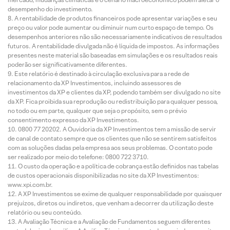
desempenho do investimento.
A rentabilidade de produtos financeiros pode apresentar variações e seu
preço ou valor pode aumentar ou diminuir num curto espaço de tempo. Os
desempenhos anteriores não são necessariamente indicativos de resultados
futuros. A rentabilidade divulgada não é líquida de impostos. As informações
presentes neste material são baseadas em simulações e os resultados reais
poderão ser significativamente diferentes.
Este relatório é destinado à circulação exclusiva para a rede de
relacionamento da XP Investimentos, incluindo assessores de
investimentos da XP e clientes da XP, podendo também ser divulgado no site
da XP. Fica proibida sua reprodução ou redistribuição para qualquer pessoa,
no todo ou em parte, qualquer que seja o propósito, sem o prévio
consentimento expresso da XP Investimentos.
0800 77 20202. A Ouvidoria da XP Investimentos tem a missão de servir
de canal de contato sempre que os clientes que não se sentirem satisfeitos
com as soluções dadas pela empresa aos seus problemas. O contato pode
ser realizado por meio do telefone: 0800 722 3710.
O custo da operação e a política de cobrança estão definidos nas tabelas
de custos operacionais disponibilizadas no site da XP Investimentos:
www.xpi.com.br.
A XP Investimentos se exime de qualquer responsabilidade por quaisquer
prejuízos, diretos ou indiretos, que venham a decorrer da utilização deste
relatório ou seu conteúdo.
A Avaliação Técnica e a Avaliação de Fundamentos seguem diferentes