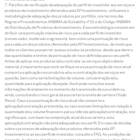
Para fins de verificação da adequação do perfil do investidor aos serviços e
produtos de investimento oferecidos pela XP Investimentos, utilizamos a
metodologia de adequação dos produtos por portfólio, nos termos das
Regras e Procedimentos ANBIMA de Suitability nº 01 e do Código ANBIMA
de Distribuição de Produtos de Investimento. Essa metodologia consiste em
atribuir uma pontuação máxima de risco para cada perfil de investidor
(conservador, moderado e agressivo), bem como uma pontuação de risco
para cada um dos produtos oferecidos pela XP Investimentos, de modo que
todos os clientes possam ter acesso a todos os produtos, desde que dentro
das quantidades e limites da pontuação de risco definidas para o seu perfil.
Antes de aplicar nos produtos e/ou contratar os serviços objeto deste
material, é importante que você verifique se a sua pontuação de risco atual
comporta a aplicação nos produtos e/ou a contratação dos serviços em
questão, bem como se há limitações de volume, concentração e/ou
quantidade para a aplicação desejada. Você pode consultar essas
informações diretamente no momento da transmissão da sua ordem ou,
ainda, consultando o risco geral da sua carteira na tela de carteira (Visão
Risco). Caso a sua pontuação de risco atual não comporte a
aplicação/contratação pretendida, ou caso existam limitações em relação à
quantidade e/ou volume financeiro para a referida aplicação/contratação, isto
significa que, com base na composição atual da sua carteira, esta
aplicação/contratação não está adequada ao seu perfil. Em caso de dúvidas
sobre o processo de adequação dos produtos oferecidos pela XP
Investimentos ao seu perfil de investidor, consulte o FAQ. As condições de
mercado, mudanças climáticas e o cenário macroeconômico podem afetar o