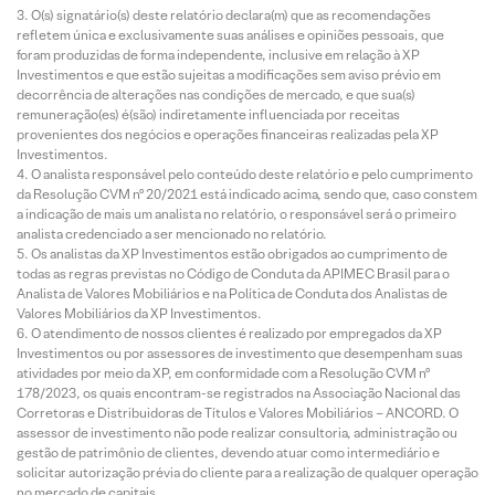
O(s) signatário(s) deste relatório declara(m) que as recomendações
refletem única e exclusivamente suas análises e opiniões pessoais, que
foram produzidas de forma independente, inclusive em relação à XP
Investimentos e que estão sujeitas a modificações sem aviso prévio em
decorrência de alterações nas condições de mercado, e que sua(s)
remuneração(es) é(são) indiretamente influenciada por receitas
provenientes dos negócios e operações financeiras realizadas pela XP
Investimentos.
O analista responsável pelo conteúdo deste relatório e pelo cumprimento
da Resolução CVM nº 20/2021 está indicado acima, sendo que, caso constem
a indicação de mais um analista no relatório, o responsável será o primeiro
analista credenciado a ser mencionado no relatório.
Os analistas da XP Investimentos estão obrigados ao cumprimento de
todas as regras previstas no Código de Conduta da APIMEC Brasil para o
Analista de Valores Mobiliários e na Política de Conduta dos Analistas de
Valores Mobiliários da XP Investimentos.
O atendimento de nossos clientes é realizado por empregados da XP
Investimentos ou por assessores de investimento que desempenham suas
atividades por meio da XP, em conformidade com a Resolução CVM nº
178/2023, os quais encontram-se registrados na Associação Nacional das
Corretoras e Distribuidoras de Títulos e Valores Mobiliários – ANCORD. O
assessor de investimento não pode realizar consultoria, administração ou
gestão de patrimônio de clientes, devendo atuar como intermediário e
solicitar autorização prévia do cliente para a realização de qualquer operação
no mercado de capitais.