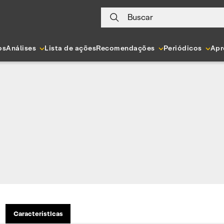
Buscar
os
Análises
Lista de ações
Recomendações
Periódicos
Apr
Características