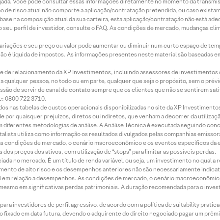
jada. Você pode consultar essas informações diretamente no momento da transmissã
ação de risco atual não comporte a aplicação/contratação pretendida, ou caso exista
m base na composição atual da sua carteira, esta aplicação/contratação não está ad
 seu perfil de investidor, consulte o FAQ. As condições de mercado, mudanças cl
 variações e seu preço ou valor pode aumentar ou diminuir num curto espaço de t
 não é líquida de impostos. As informações presentes neste material são baseadas e
rede de relacionamento da XP Investimentos, incluindo assessores de investimentos
ara qualquer pessoa, no todo ou em parte, qualquer que seja o propósito, sem o pr
ssão de servir de canal de contato sempre que os clientes que não se sentirem sat
e: 0800 722 3710.
dos nas tabelas de custos operacionais disponibilizadas no site da XP Investimento
 por quaisquer prejuízos, diretos ou indiretos, que venham a decorrer da utilizaç
 diferentes metodologias de análise. A Análise Técnica é executada seguindo conc
alista utiliza como informação os resultados divulgados pelas companhias emissora
 condições de mercado, o cenário macroeconômico e os eventos específicos da em
dos preços dos ativos, com utilização de “stops” para limitar as possíveis perdas.
ada no mercado. É um título de renda variável, ou seja, um investimento no qual a r
mento de alto risco e os desempenhos anteriores não são necessariamente indicat
terial em relação a desempenhos. As condições de mercado, o cenário macroeconômi
mesmo em significativas perdas patrimoniais. A duração recomendada para o inves
ra investidores de perfil agressivo, de acordo com a política de suitability prat
 fixado em data futura, devendo o adquirente do direito negociado pagar um prê