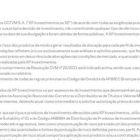
entos CCTVM S.A. (“XP Investimentos ou XP”) de acordo com todas as exigências p
r sua própria decisão de investimento, não constituindo qualquer tipo de oferta ou
s na data de sua divulgação e foram obtidas de fontes públicas. A XP Investimentos
e risco dos produtos de modo a gerar resultados de alocação para cada perfil de inv
mendações refletem única e exclusivamente suas análises e opiniões pessoais, que 
aviso prévio em decorrência de alterações nas condições de mercado, e que sua(s)
realizadas pela XP Investimentos.
lo cumprimento da Resolução CVM nº 20/2021 está indicado acima, sendo que, caso 
onado no relatório.
imento de todas as regras previstas no Código de Conduta da APIMEC Brasil para o 
ados da XP Investimentos ou por assessores de investimento que desempenham sua
os na Associação Nacional das Corretoras e Distribuidoras de Títulos e Valores 
de clientes, devendo atuar como intermediário e solicitar autorização prévia do cl
idor aos serviços e produtos de investimento oferecidos pela XP Investimentos, uti
 Suitability nº 01 e do Código ANBIMA de Distribuição de Produtos de Investimen
r, moderado e agressivo), bem como uma pontuação de risco para cada um dos produ
ntro das quantidades e limites da pontuação de risco definidas para o seu perfil. A
 sua pontuação de risco atual comporta a aplicação nos produtos e/ou a contratação