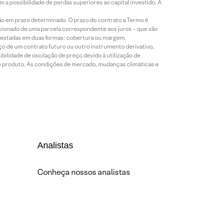
a possibilidade de perdas superiores ao capital investido. A
ão em prazo determinado. O prazo do contrato a Termo é
icionado de uma parcela correspondente aos juros – que são
prestadas em duas formas: cobertura ou margem.
o de um contrato futuro ou outro instrumento derivativo,
bilidade de oscilação de preço devido à utilização de
de produto. As condições de mercado, mudanças climáticas e
Analistas
Conheça nossos analistas