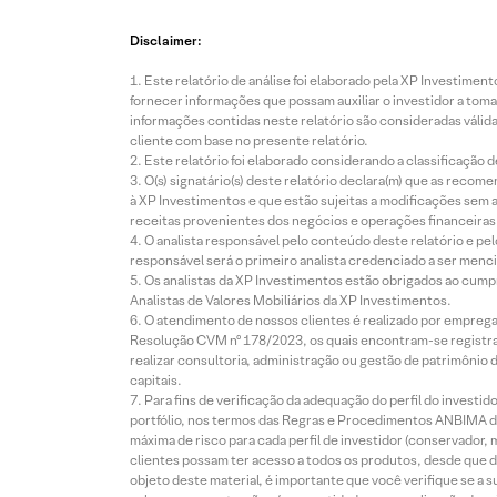
Disclaimer:
Este relatório de análise foi elaborado pela XP Investim
fornecer informações que possam auxiliar o investidor a toma
informações contidas neste relatório são consideradas válida
cliente com base no presente relatório.
Este relatório foi elaborado considerando a classificação d
O(s) signatário(s) deste relatório declara(m) que as reco
à XP Investimentos e que estão sujeitas a modificações sem 
receitas provenientes dos negócios e operações financeiras 
O analista responsável pelo conteúdo deste relatório e pe
responsável será o primeiro analista credenciado a ser menci
Os analistas da XP Investimentos estão obrigados ao cumpr
Analistas de Valores Mobiliários da XP Investimentos.
O atendimento de nossos clientes é realizado por empreg
Resolução CVM nº 178/2023, os quais encontram-se registrad
realizar consultoria, administração ou gestão de patrimônio 
capitais.
Para fins de verificação da adequação do perfil do invest
portfólio, nos termos das Regras e Procedimentos ANBIMA de
máxima de risco para cada perfil de investidor (conservado
clientes possam ter acesso a todos os produtos, desde que de
objeto deste material, é importante que você verifique se a