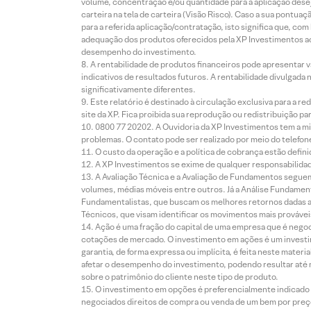
volume, concentração e/ou quantidade para a aplicação dese
carteira na tela de carteira (Visão Risco). Caso a sua pontu
para a referida aplicação/contratação, isto significa que, co
adequação dos produtos oferecidos pela XP Investimentos ao
desempenho do investimento.
A rentabilidade de produtos financeiros pode apresentar
indicativos de resultados futuros. A rentabilidade divulgada
significativamente diferentes.
Este relatório é destinado à circulação exclusiva para a 
site da XP. Fica proibida sua reprodução ou redistribuição p
0800 77 20202. A Ouvidoria da XP Investimentos tem a mi
problemas. O contato pode ser realizado por meio do telefon
O custo da operação e a política de cobrança estão defini
A XP Investimentos se exime de qualquer responsabilidade
A Avaliação Técnica e a Avaliação de Fundamentos seguem
volumes, médias móveis entre outros. Já a Análise Fundament
Fundamentalistas, que buscam os melhores retornos dadas as
Técnicos, que visam identificar os movimentos mais prováveis 
Ação é uma fração do capital de uma empresa que é negoci
cotações de mercado. O investimento em ações é um investi
garantia, de forma expressa ou implícita, é feita neste ma
afetar o desempenho do investimento, podendo resultar até 
sobre o patrimônio do cliente neste tipo de produto.
O investimento em opções é preferencialmente indicado pa
negociados direitos de compra ou venda de um bem por preço