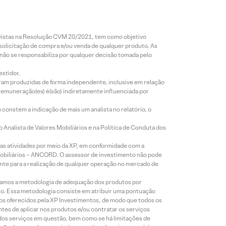
revistas na Resolução CVM 20/2021, tem como objetivo
 solicitação de compra e/ou venda de qualquer produto. As
 não se responsabiliza por qualquer decisão tomada pelo
estidor.
foram produzidas de forma independente, inclusive em relação
 remuneração(es) é(são) indiretamente influenciada por
constem a indicação de mais um analista no relatório, o
Analista de Valores Mobiliários e na Política de Conduta dos
s atividades por meio da XP, em conformidade com a
Mobiliários – ANCORD. O assessor de investimento não pode
iente para a realização de qualquer operação no mercado de
lizamos a metodologia de adequação dos produtos por
to. Essa metodologia consiste em atribuir uma pontuação
tos oferecidos pela XP Investimentos, de modo que todos os
ntes de aplicar nos produtos e/ou contratar os serviços
 dos serviços em questão, bem como se há limitações de