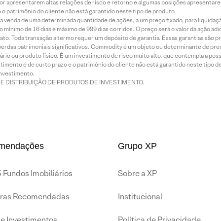
or apresentarem altas relações de risco e retorno e algumas posições apresentarem 
o patrimônio do cliente não está garantido neste tipo de produto.
 venda de uma determinada quantidade de ações, a um preço fixado, para liquidaç
 mínimo de 16 dias e máximo de 999 dias corridos. O preço será o valor da ação ad
ato. Toda transação a termo requer um depósito de garantia. Essas garantias são 
rdas patrimoniais significativos. Commodity é um objeto ou determinante de preç
rio ou produto físico. É um investimento de risco muito alto, que contempla a possi
imento é de curto prazo e o patrimônio do cliente não está garantido neste tipo 
nvestimento.
DE DISTRIBUIÇÃO DE PRODUTOS DE INVESTIMENTO.
mendações
Grupo XP
 Fundos Imobiliários
Sobre a XP
iras Recomendadas
Institucional
de Investimentos
Política de Privacidade