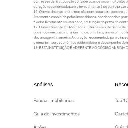
com esses derivativos são consideradas de risco muito alto p
duração recomendada para o investimento é de curto prazo e 
O investimento em termos são contratos para compra ou a
livremente escolhido pelos investidores, obedecendo o prazo
fixados livremente em mercado, em função do prazo do contr
O investimento em Mercados Futuros embute riscos de pe
podendo consubstanciar um índice, uma taxa, um valor mobiliá
alavancagem financeira. A duração recomendada para o invest
o cenário macroeconômico podem afetar o desempenho do i
ESTA INSTITUIÇÃO É ADERENTE AO CÓDIGO ANBIMA 
Análises
Reco
Fundos Imobiliários
Top 15
Guia de Investimentos
Carte
Ações
Guia 