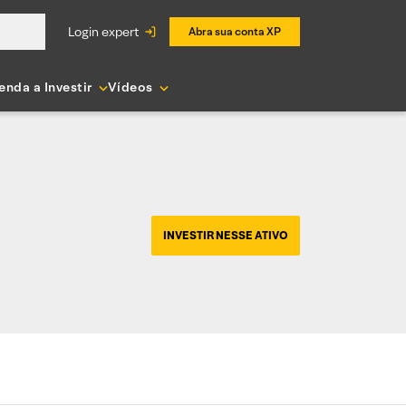
login expert
Abra sua conta XP
enda a Investir
Vídeos
INVESTIR NESSE ATIVO