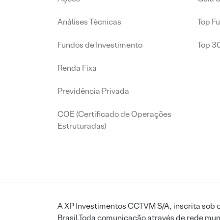
Análises Técnicas
Top F
Fundos de Investimento
Top 3
Renda Fixa
Previdência Privada
COE (Certificado de Operações
Estruturadas)
A XP Investimentos CCTVM S/A, inscrita sob o
Brasil.Toda comunicação através de rede mund