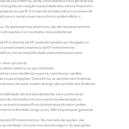
o da sua ordem ou, ainda, consultando o risco geral da sua
m limitações em relação à quantidade e/ou volume financeiro
equada ao seu perfil. Em caso de dúvidas sobre o processo de
imáticas e o cenário macroeconômico podem afetar o
empo. Os desempenhos anteriores não são necessariamente
m simulações e os resultados reais poderão ser
 da XP e clientes da XP, podendo também ser divulgado no
évio consentimento expresso da XP Investimentos.
isfeitos com as soluções dadas pela empresa aos seus
s: www.xpi.com.br.
ão deste relatório ou seu conteúdo.
eitos como tendência, suporte, resistência, candles,
s e suas projeções. Desta forma, as opiniões dos Analistas
presa e do setor, podem divergir das opiniões dos Analistas
entabilidade não é preestabelecida, varia conforme as
ivos de resultados futuros e nenhuma declaração ou
co, os eventos específicos da empresa e do setor podem
timento é de médio-longo prazo. Não há quaisquer garantias
icada pela XP Investimentos. No mercado de opções, são
mio ao vendedor tal como num acordo seguro. As operações