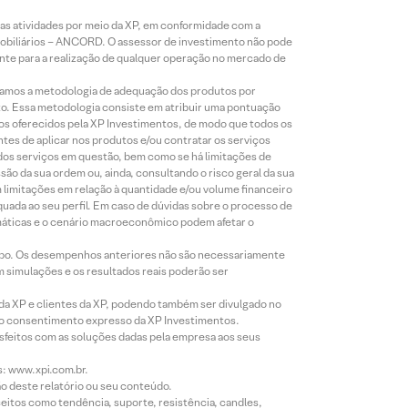
s atividades por meio da XP, em conformidade com a
Mobiliários – ANCORD. O assessor de investimento não pode
iente para a realização de qualquer operação no mercado de
lizamos a metodologia de adequação dos produtos por
to. Essa metodologia consiste em atribuir uma pontuação
tos oferecidos pela XP Investimentos, de modo que todos os
ntes de aplicar nos produtos e/ou contratar os serviços
 dos serviços em questão, bem como se há limitações de
o da sua ordem ou, ainda, consultando o risco geral da sua
m limitações em relação à quantidade e/ou volume financeiro
equada ao seu perfil. Em caso de dúvidas sobre o processo de
imáticas e o cenário macroeconômico podem afetar o
empo. Os desempenhos anteriores não são necessariamente
m simulações e os resultados reais poderão ser
 da XP e clientes da XP, podendo também ser divulgado no
évio consentimento expresso da XP Investimentos.
isfeitos com as soluções dadas pela empresa aos seus
s: www.xpi.com.br.
ão deste relatório ou seu conteúdo.
eitos como tendência, suporte, resistência, candles,