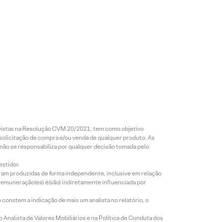
revistas na Resolução CVM 20/2021, tem como objetivo
 solicitação de compra e/ou venda de qualquer produto. As
 não se responsabiliza por qualquer decisão tomada pelo
estidor.
foram produzidas de forma independente, inclusive em relação
 remuneração(es) é(são) indiretamente influenciada por
constem a indicação de mais um analista no relatório, o
Analista de Valores Mobiliários e na Política de Conduta dos