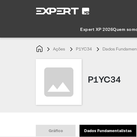
Expert XP 2026
Quem som
Ações
P1YC34
Dados Fundament
P1YC34
Gráfico
Dados Fundamentalistas