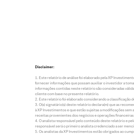
Disclaimer:
Este relatório de análise foi elaborado pela XP Investim
fornecer informações que possam auxiliar o investidor a toma
informações contidas neste relatório são consideradas válida
cliente com base no presente relatório.
Este relatório foi elaborado considerando a classificação d
O(s) signatário(s) deste relatório declara(m) que as reco
à XP Investimentos e que estão sujeitas a modificações sem 
receitas provenientes dos negócios e operações financeiras 
O analista responsável pelo conteúdo deste relatório e pe
responsável será o primeiro analista credenciado a ser menci
Os analistas da XP Investimentos estão obrigados ao cumpr