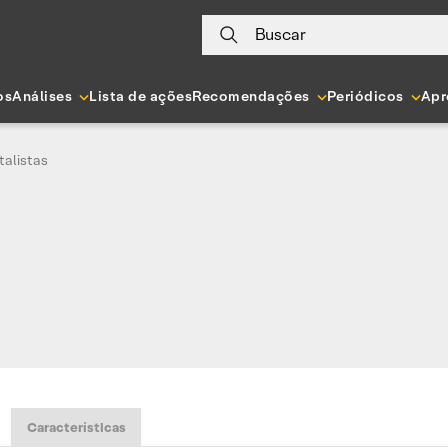
Buscar
os
Análises
Lista de ações
Recomendações
Periódicos
Apr
alistas
Características