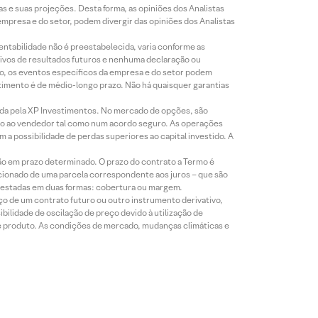
s e suas projeções. Desta forma, as opiniões dos Analistas
presa e do setor, podem divergir das opiniões dos Analistas
entabilidade não é preestabelecida, varia conforme as
ivos de resultados futuros e nenhuma declaração ou
co, os eventos específicos da empresa e do setor podem
timento é de médio-longo prazo. Não há quaisquer garantias
icada pela XP Investimentos. No mercado de opções, são
mio ao vendedor tal como num acordo seguro. As operações
a possibilidade de perdas superiores ao capital investido. A
ão em prazo determinado. O prazo do contrato a Termo é
icionado de uma parcela correspondente aos juros – que são
prestadas em duas formas: cobertura ou margem.
o de um contrato futuro ou outro instrumento derivativo,
bilidade de oscilação de preço devido à utilização de
de produto. As condições de mercado, mudanças climáticas e