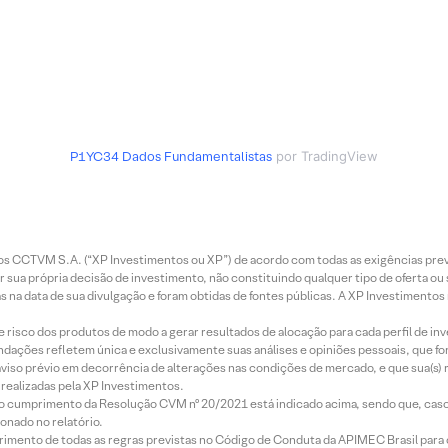
P1YC34
Dados Fundamentalistas
por TradingView
entos CCTVM S.A. (“XP Investimentos ou XP”) de acordo com todas as exigências p
r sua própria decisão de investimento, não constituindo qualquer tipo de oferta ou
s na data de sua divulgação e foram obtidas de fontes públicas. A XP Investimentos
e risco dos produtos de modo a gerar resultados de alocação para cada perfil de inv
mendações refletem única e exclusivamente suas análises e opiniões pessoais, que 
aviso prévio em decorrência de alterações nas condições de mercado, e que sua(s)
realizadas pela XP Investimentos.
lo cumprimento da Resolução CVM nº 20/2021 está indicado acima, sendo que, caso 
onado no relatório.
imento de todas as regras previstas no Código de Conduta da APIMEC Brasil para o 