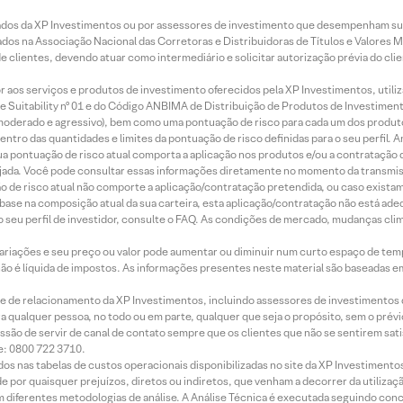
ados da XP Investimentos ou por assessores de investimento que desempenham sua
os na Associação Nacional das Corretoras e Distribuidoras de Títulos e Valores 
de clientes, devendo atuar como intermediário e solicitar autorização prévia do cl
idor aos serviços e produtos de investimento oferecidos pela XP Investimentos, uti
 Suitability nº 01 e do Código ANBIMA de Distribuição de Produtos de Investimen
r, moderado e agressivo), bem como uma pontuação de risco para cada um dos produ
ntro das quantidades e limites da pontuação de risco definidas para o seu perfil. A
 sua pontuação de risco atual comporta a aplicação nos produtos e/ou a contratação
jada. Você pode consultar essas informações diretamente no momento da transmissã
ação de risco atual não comporte a aplicação/contratação pretendida, ou caso exista
m base na composição atual da sua carteira, esta aplicação/contratação não está ad
 seu perfil de investidor, consulte o FAQ. As condições de mercado, mudanças cl
 variações e seu preço ou valor pode aumentar ou diminuir num curto espaço de t
 não é líquida de impostos. As informações presentes neste material são baseadas e
rede de relacionamento da XP Investimentos, incluindo assessores de investimentos
ara qualquer pessoa, no todo ou em parte, qualquer que seja o propósito, sem o pr
ssão de servir de canal de contato sempre que os clientes que não se sentirem sat
e: 0800 722 3710.
dos nas tabelas de custos operacionais disponibilizadas no site da XP Investimento
 por quaisquer prejuízos, diretos ou indiretos, que venham a decorrer da utilizaç
 diferentes metodologias de análise. A Análise Técnica é executada seguindo conc