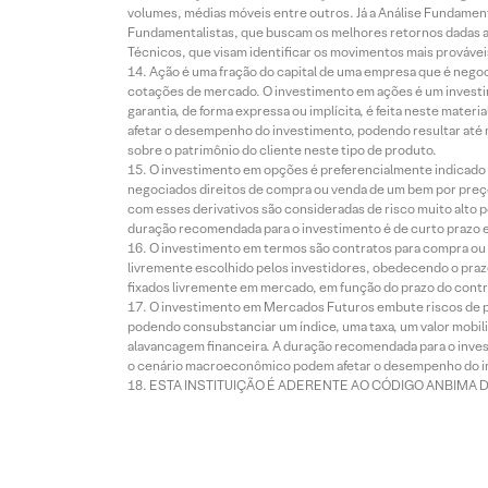
volumes, médias móveis entre outros. Já a Análise Fundament
Fundamentalistas, que buscam os melhores retornos dadas as
Técnicos, que visam identificar os movimentos mais prováveis 
Ação é uma fração do capital de uma empresa que é negoci
cotações de mercado. O investimento em ações é um investi
garantia, de forma expressa ou implícita, é feita neste ma
afetar o desempenho do investimento, podendo resultar até 
sobre o patrimônio do cliente neste tipo de produto.
O investimento em opções é preferencialmente indicado pa
negociados direitos de compra ou venda de um bem por preço
com esses derivativos são consideradas de risco muito alto p
duração recomendada para o investimento é de curto prazo e 
O investimento em termos são contratos para compra ou a
livremente escolhido pelos investidores, obedecendo o prazo
fixados livremente em mercado, em função do prazo do contr
O investimento em Mercados Futuros embute riscos de pe
podendo consubstanciar um índice, uma taxa, um valor mobiliá
alavancagem financeira. A duração recomendada para o invest
o cenário macroeconômico podem afetar o desempenho do i
ESTA INSTITUIÇÃO É ADERENTE AO CÓDIGO ANBIMA 