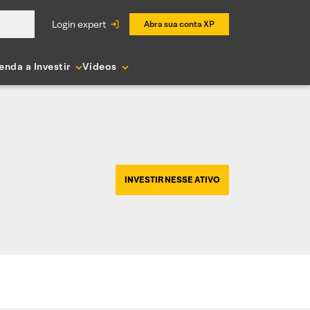
login expert
Abra sua conta XP
enda a Investir
Vídeos
INVESTIR NESSE ATIVO