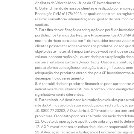
Analistas de Valores Mobiliários da XP Investimentos.
O atendimento de nossos clientes é realizado por empreg
Resolução CVM nº 178/2023, os quais encontram-se registrad
realizar consultoria, administração ou gestão de patrimônio 
capitais.
Para fins de verificação da adequação do perfil do invest
portfólio, nos termos das Regras e Procedimentos ANBIMA de
máxima de risco para cada perfil de investidor (conservado
clientes possam ter acesso a todos os produtos, desde que de
objeto deste material, é importante que você verifique se a
volume, concentração e/ou quantidade para a aplicação dese
carteira na tela de carteira (Visão Risco). Caso a sua pontu
para a referida aplicação/contratação, isto significa que, co
adequação dos produtos oferecidos pela XP Investimentos ao
desempenho do investimento.
A rentabilidade de produtos financeiros pode apresentar
indicativos de resultados futuros. A rentabilidade divulgada
significativamente diferentes.
Este relatório é destinado à circulação exclusiva para a 
site da XP. Fica proibida sua reprodução ou redistribuição p
0800 77 20202. A Ouvidoria da XP Investimentos tem a mi
problemas. O contato pode ser realizado por meio do telefon
O custo da operação e a política de cobrança estão defini
A XP Investimentos se exime de qualquer responsabilidade
A Avaliação Técnica e a Avaliação de Fundamentos seguem