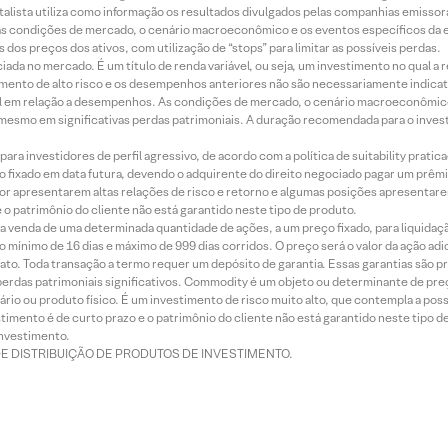
alista utiliza como informação os resultados divulgados pelas companhias emissora
 condições de mercado, o cenário macroeconômico e os eventos específicos da em
dos preços dos ativos, com utilização de “stops” para limitar as possíveis perdas.
ada no mercado. É um título de renda variável, ou seja, um investimento no qual a r
mento de alto risco e os desempenhos anteriores não são necessariamente indicat
terial em relação a desempenhos. As condições de mercado, o cenário macroeconômi
mesmo em significativas perdas patrimoniais. A duração recomendada para o inves
ra investidores de perfil agressivo, de acordo com a política de suitability prat
 fixado em data futura, devendo o adquirente do direito negociado pagar um prê
or apresentarem altas relações de risco e retorno e algumas posições apresentarem 
o patrimônio do cliente não está garantido neste tipo de produto.
 venda de uma determinada quantidade de ações, a um preço fixado, para liquidaç
 mínimo de 16 dias e máximo de 999 dias corridos. O preço será o valor da ação ad
ato. Toda transação a termo requer um depósito de garantia. Essas garantias são 
rdas patrimoniais significativos. Commodity é um objeto ou determinante de preç
rio ou produto físico. É um investimento de risco muito alto, que contempla a possi
imento é de curto prazo e o patrimônio do cliente não está garantido neste tipo 
nvestimento.
DE DISTRIBUIÇÃO DE PRODUTOS DE INVESTIMENTO.