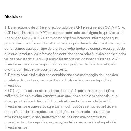
Disclaimer:
Este relatório de análise foi elaborado pela XP Investimentos CCTVM S.A.
(“XP Investimentos ou XP”) de acordo com todas as exigências previstas na
Resolução CVM 20/2021, tem como objetivo fornecer informações que
possam auxiliar o investidor a tomar sua própria decisão de investimento, não
constituindo qualquer tipo de oferta ou solicitação de compra e/ou venda de
qualquer produto. As informações contidas neste relatório são consideradas
válidas na data de sua divulgação e foram obtidas de fontes públicas. A XP
Investimentos não se responsabiliza por qualquer decisão tomada pelo
cliente com base no presente relatório.
Este relatório foi elaborado considerando a classificação de risco dos
produtos de modo a gerar resultados de alocação para cada perfil de
investidor.
O(s) signatário(s) deste relatório declara(m) que as recomendações
refletem única e exclusivamente suas análises e opiniões pessoais, que
foram produzidas de forma independente, inclusive em relação à XP
Investimentos e que estão sujeitas a modificações sem aviso prévio em
decorrência de alterações nas condições de mercado, e que sua(s)
remuneração(es) é(são) indiretamente influenciada por receitas
provenientes dos negócios e operações financeiras realizadas pela XP
Investimentos.