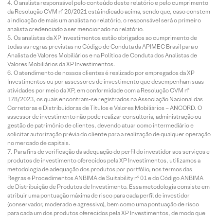
O analista responsável pelo conteúdo deste relatório e pelo cumprimento
da Resolução CVM nº 20/2021 está indicado acima, sendo que, caso constem
a indicação de mais um analista no relatório, o responsável será o primeiro
analista credenciado a ser mencionado no relatório.
Os analistas da XP Investimentos estão obrigados ao cumprimento de
todas as regras previstas no Código de Conduta da APIMEC Brasil para o
Analista de Valores Mobiliários e na Política de Conduta dos Analistas de
Valores Mobiliários da XP Investimentos.
O atendimento de nossos clientes é realizado por empregados da XP
Investimentos ou por assessores de investimento que desempenham suas
atividades por meio da XP, em conformidade com a Resolução CVM nº
178/2023, os quais encontram-se registrados na Associação Nacional das
Corretoras e Distribuidoras de Títulos e Valores Mobiliários – ANCORD. O
assessor de investimento não pode realizar consultoria, administração ou
gestão de patrimônio de clientes, devendo atuar como intermediário e
solicitar autorização prévia do cliente para a realização de qualquer operação
no mercado de capitais.
Para fins de verificação da adequação do perfil do investidor aos serviços e
produtos de investimento oferecidos pela XP Investimentos, utilizamos a
metodologia de adequação dos produtos por portfólio, nos termos das
Regras e Procedimentos ANBIMA de Suitability nº 01 e do Código ANBIMA
de Distribuição de Produtos de Investimento. Essa metodologia consiste em
atribuir uma pontuação máxima de risco para cada perfil de investidor
(conservador, moderado e agressivo), bem como uma pontuação de risco
para cada um dos produtos oferecidos pela XP Investimentos, de modo que