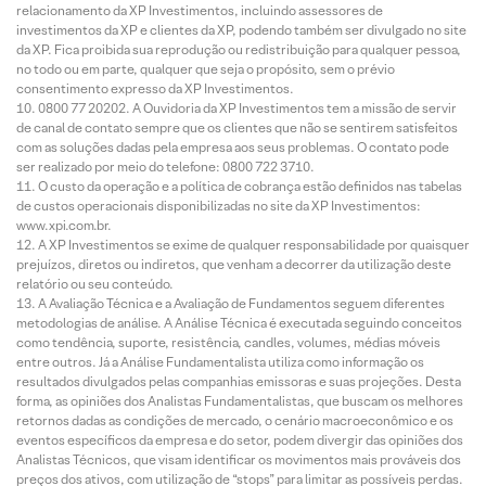
relacionamento da XP Investimentos, incluindo assessores de
investimentos da XP e clientes da XP, podendo também ser divulgado no site
da XP. Fica proibida sua reprodução ou redistribuição para qualquer pessoa,
no todo ou em parte, qualquer que seja o propósito, sem o prévio
consentimento expresso da XP Investimentos.
0800 77 20202. A Ouvidoria da XP Investimentos tem a missão de servir
de canal de contato sempre que os clientes que não se sentirem satisfeitos
com as soluções dadas pela empresa aos seus problemas. O contato pode
ser realizado por meio do telefone: 0800 722 3710.
O custo da operação e a política de cobrança estão definidos nas tabelas
de custos operacionais disponibilizadas no site da XP Investimentos:
www.xpi.com.br.
A XP Investimentos se exime de qualquer responsabilidade por quaisquer
prejuízos, diretos ou indiretos, que venham a decorrer da utilização deste
relatório ou seu conteúdo.
A Avaliação Técnica e a Avaliação de Fundamentos seguem diferentes
metodologias de análise. A Análise Técnica é executada seguindo conceitos
como tendência, suporte, resistência, candles, volumes, médias móveis
entre outros. Já a Análise Fundamentalista utiliza como informação os
resultados divulgados pelas companhias emissoras e suas projeções. Desta
forma, as opiniões dos Analistas Fundamentalistas, que buscam os melhores
retornos dadas as condições de mercado, o cenário macroeconômico e os
eventos específicos da empresa e do setor, podem divergir das opiniões dos
Analistas Técnicos, que visam identificar os movimentos mais prováveis dos
preços dos ativos, com utilização de “stops” para limitar as possíveis perdas.