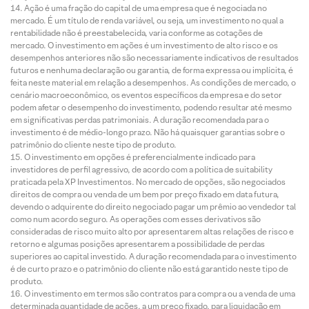
Ação é uma fração do capital de uma empresa que é negociada no
mercado. É um título de renda variável, ou seja, um investimento no qual a
rentabilidade não é preestabelecida, varia conforme as cotações de
mercado. O investimento em ações é um investimento de alto risco e os
desempenhos anteriores não são necessariamente indicativos de resultados
futuros e nenhuma declaração ou garantia, de forma expressa ou implícita, é
feita neste material em relação a desempenhos. As condições de mercado, o
cenário macroeconômico, os eventos específicos da empresa e do setor
podem afetar o desempenho do investimento, podendo resultar até mesmo
em significativas perdas patrimoniais. A duração recomendada para o
investimento é de médio-longo prazo. Não há quaisquer garantias sobre o
patrimônio do cliente neste tipo de produto.
O investimento em opções é preferencialmente indicado para
investidores de perfil agressivo, de acordo com a política de suitability
praticada pela XP Investimentos. No mercado de opções, são negociados
direitos de compra ou venda de um bem por preço fixado em data futura,
devendo o adquirente do direito negociado pagar um prêmio ao vendedor tal
como num acordo seguro. As operações com esses derivativos são
consideradas de risco muito alto por apresentarem altas relações de risco e
retorno e algumas posições apresentarem a possibilidade de perdas
superiores ao capital investido. A duração recomendada para o investimento
é de curto prazo e o patrimônio do cliente não está garantido neste tipo de
produto.
O investimento em termos são contratos para compra ou a venda de uma
determinada quantidade de ações, a um preço fixado, para liquidação em