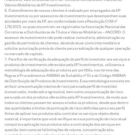
Valores Mobiliários da XP Investimentos.
O atendimento de nossos clientes é realizado por empregados da XP
Investimentos ou por assessores de investimento que desempenham suas
atividades por meio da XP, em conformidade com a Resolução CVM nº
178/2023, os quais encontram-se registrados na Associação Nacional das
Corretoras e Distribuidoras de Títulos e Valores Mobiliários – ANCORD. O
assessor de investimento não pode realizar consultoria, administração ou
gestão de patrimônio de clientes, devendo atuar como intermediário e
solicitar autorização prévia do cliente para a realização de qualquer operação
no mercado de capitais.
Para fins de verificação da adequação do perfil do investidor aos serviços e
produtos de investimento oferecidos pela XP Investimentos, utilizamos a
metodologia de adequação dos produtos por portfólio, nos termos das
Regras e Procedimentos ANBIMA de Suitability nº 01 e do Código ANBIMA
de Distribuição de Produtos de Investimento. Essa metodologia consiste em
atribuir uma pontuação máxima de risco para cada perfil de investidor
(conservador, moderado e agressivo), bem como uma pontuação de risco
para cada um dos produtos oferecidos pela XP Investimentos, de modo que
todos os clientes possam ter acesso a todos os produtos, desde que dentro
das quantidades e limites da pontuação de risco definidas para o seu perfil.
Antes de aplicar nos produtos e/ou contratar os serviços objeto deste
material, é importante que você verifique se a sua pontuação de risco atual
comporta a aplicação nos produtos e/ou a contratação dos serviços em
questão, bem como se há limitações de volume, concentração e/ou