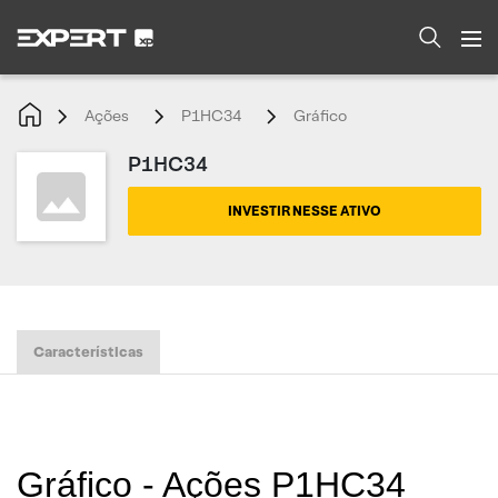
Ações
P1HC34
Gráfico
P1HC34
INVESTIR NESSE ATIVO
Características
Gráfico - Ações P1HC34