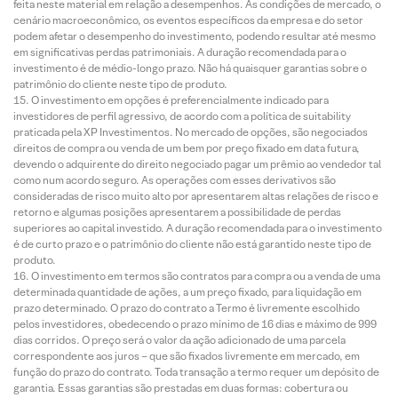
feita neste material em relação a desempenhos. As condições de mercado, o
cenário macroeconômico, os eventos específicos da empresa e do setor
podem afetar o desempenho do investimento, podendo resultar até mesmo
em significativas perdas patrimoniais. A duração recomendada para o
investimento é de médio-longo prazo. Não há quaisquer garantias sobre o
patrimônio do cliente neste tipo de produto.
O investimento em opções é preferencialmente indicado para
investidores de perfil agressivo, de acordo com a política de suitability
praticada pela XP Investimentos. No mercado de opções, são negociados
direitos de compra ou venda de um bem por preço fixado em data futura,
devendo o adquirente do direito negociado pagar um prêmio ao vendedor tal
como num acordo seguro. As operações com esses derivativos são
consideradas de risco muito alto por apresentarem altas relações de risco e
retorno e algumas posições apresentarem a possibilidade de perdas
superiores ao capital investido. A duração recomendada para o investimento
é de curto prazo e o patrimônio do cliente não está garantido neste tipo de
produto.
O investimento em termos são contratos para compra ou a venda de uma
determinada quantidade de ações, a um preço fixado, para liquidação em
prazo determinado. O prazo do contrato a Termo é livremente escolhido
pelos investidores, obedecendo o prazo mínimo de 16 dias e máximo de 999
dias corridos. O preço será o valor da ação adicionado de uma parcela
correspondente aos juros – que são fixados livremente em mercado, em
função do prazo do contrato. Toda transação a termo requer um depósito de
garantia. Essas garantias são prestadas em duas formas: cobertura ou