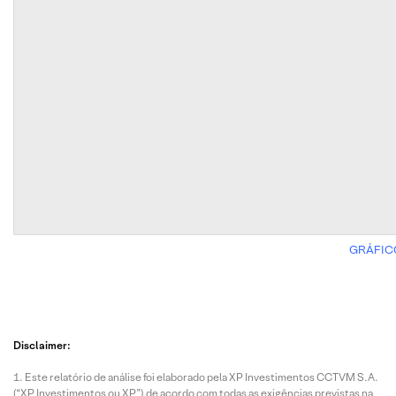
GRÁFIC
Disclaimer:
Este relatório de análise foi elaborado pela XP Investimentos CCTVM S.A.
(“XP Investimentos ou XP”) de acordo com todas as exigências previstas na