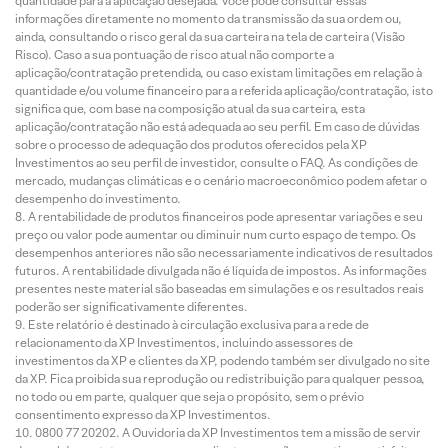
quantidade para a aplicação desejada. Você pode consultar essas
informações diretamente no momento da transmissão da sua ordem ou,
ainda, consultando o risco geral da sua carteira na tela de carteira (Visão
Risco). Caso a sua pontuação de risco atual não comporte a
aplicação/contratação pretendida, ou caso existam limitações em relação à
quantidade e/ou volume financeiro para a referida aplicação/contratação, isto
significa que, com base na composição atual da sua carteira, esta
aplicação/contratação não está adequada ao seu perfil. Em caso de dúvidas
sobre o processo de adequação dos produtos oferecidos pela XP
Investimentos ao seu perfil de investidor, consulte o FAQ. As condições de
mercado, mudanças climáticas e o cenário macroeconômico podem afetar o
desempenho do investimento.
A rentabilidade de produtos financeiros pode apresentar variações e seu
preço ou valor pode aumentar ou diminuir num curto espaço de tempo. Os
desempenhos anteriores não são necessariamente indicativos de resultados
futuros. A rentabilidade divulgada não é líquida de impostos. As informações
presentes neste material são baseadas em simulações e os resultados reais
poderão ser significativamente diferentes.
Este relatório é destinado à circulação exclusiva para a rede de
relacionamento da XP Investimentos, incluindo assessores de
investimentos da XP e clientes da XP, podendo também ser divulgado no site
da XP. Fica proibida sua reprodução ou redistribuição para qualquer pessoa,
no todo ou em parte, qualquer que seja o propósito, sem o prévio
consentimento expresso da XP Investimentos.
0800 77 20202. A Ouvidoria da XP Investimentos tem a missão de servir