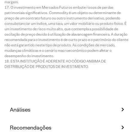
margem.
O investimento em Mercados Futuros embute riscos de perdas
patrimoniais significativos. Commodity é um objeto ou determinante de
preço de um contrato futuro ou outro instrumento derivativo, podendo
consubstanciar um índice, uma taxa, um valor mobiliário ou produto físico. É
um investimento de risco muito alto, que contempla a possibilidade de
oscilação de preço devido à utilização de alavancagem financeira. A duração
recomendada para o investimento é de curto prazo e o patrimônio do cliente
não está garantido neste tipo de produto. As condições de mercado,
mudanças climáticas e o cenário macroeconômico podem afetar o
desempenho do investimento.
ESTA INSTITUIÇÃO É ADERENTE AO CÓDIGO ANBIMA DE
DISTRIBUIÇÃO DE PRODUTOS DE INVESTIMENTO.
Análises
Recomendações