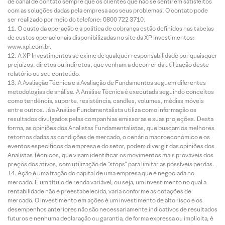
de canal de contato sempre que os clientes que não se sentirem satisfeitos
com as soluções dadas pela empresa aos seus problemas. O contato pode
ser realizado por meio do telefone: 0800 722 3710.
O custo da operação e a política de cobrança estão definidos nas tabelas
de custos operacionais disponibilizadas no site da XP Investimentos:
www.xpi.com.br.
A XP Investimentos se exime de qualquer responsabilidade por quaisquer
prejuízos, diretos ou indiretos, que venham a decorrer da utilização deste
relatório ou seu conteúdo.
A Avaliação Técnica e a Avaliação de Fundamentos seguem diferentes
metodologias de análise. A Análise Técnica é executada seguindo conceitos
como tendência, suporte, resistência, candles, volumes, médias móveis
entre outros. Já a Análise Fundamentalista utiliza como informação os
resultados divulgados pelas companhias emissoras e suas projeções. Desta
forma, as opiniões dos Analistas Fundamentalistas, que buscam os melhores
retornos dadas as condições de mercado, o cenário macroeconômico e os
eventos específicos da empresa e do setor, podem divergir das opiniões dos
Analistas Técnicos, que visam identificar os movimentos mais prováveis dos
preços dos ativos, com utilização de “stops” para limitar as possíveis perdas.
Ação é uma fração do capital de uma empresa que é negociada no
mercado. É um título de renda variável, ou seja, um investimento no qual a
rentabilidade não é preestabelecida, varia conforme as cotações de
mercado. O investimento em ações é um investimento de alto risco e os
desempenhos anteriores não são necessariamente indicativos de resultados
futuros e nenhuma declaração ou garantia, de forma expressa ou implícita, é