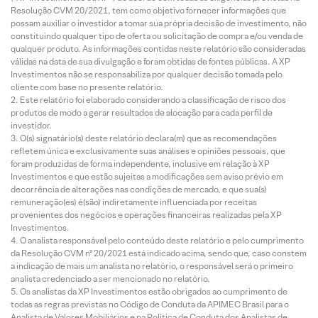
Resolução CVM 20/2021, tem como objetivo fornecer informações que
possam auxiliar o investidor a tomar sua própria decisão de investimento, não
constituindo qualquer tipo de oferta ou solicitação de compra e/ou venda de
qualquer produto. As informações contidas neste relatório são consideradas
válidas na data de sua divulgação e foram obtidas de fontes públicas. A XP
Investimentos não se responsabiliza por qualquer decisão tomada pelo
cliente com base no presente relatório.
Este relatório foi elaborado considerando a classificação de risco dos
produtos de modo a gerar resultados de alocação para cada perfil de
investidor.
O(s) signatário(s) deste relatório declara(m) que as recomendações
refletem única e exclusivamente suas análises e opiniões pessoais, que
foram produzidas de forma independente, inclusive em relação à XP
Investimentos e que estão sujeitas a modificações sem aviso prévio em
decorrência de alterações nas condições de mercado, e que sua(s)
remuneração(es) é(são) indiretamente influenciada por receitas
provenientes dos negócios e operações financeiras realizadas pela XP
Investimentos.
O analista responsável pelo conteúdo deste relatório e pelo cumprimento
da Resolução CVM nº 20/2021 está indicado acima, sendo que, caso constem
a indicação de mais um analista no relatório, o responsável será o primeiro
analista credenciado a ser mencionado no relatório.
Os analistas da XP Investimentos estão obrigados ao cumprimento de
todas as regras previstas no Código de Conduta da APIMEC Brasil para o
Analista de Valores Mobiliários e na Política de Conduta dos Analistas de