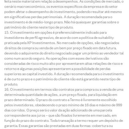
feita neste material em relação a desempenhos. As condições de mercado, o
cenário macroeconômico, os eventos específicos da empresa e do setor
podem afetar o desempenho do investimento, podendo resultar até mesmo
em significativas perdas patrimoniais. A duração recomendada para o
investimento é de médio-longo prazo. Não há quaisquer garantias sobre o
patrimônio do cliente neste tipo de produto.
O investimento em opções é preferencialmente indicado para
investidores de perfil agressivo, de acordo com a política de suitability
praticada pela XP Investimentos. No mercado de opções, são negociados
direitos de compra ou venda de um bem por preço fixado em data futura,
devendo o adquirente do direito negociado pagar um prêmio ao vendedor tal
como num acordo seguro. As operações com esses derivativos são
consideradas de risco muito alto por apresentarem altas relações de risco e
retorno e algumas posições apresentarem a possibilidade de perdas
superiores ao capital investido. A duração recomendada para o investimento
é de curto prazo e o patrimônio do cliente não está garantido neste tipo de
produto.
O investimento em termos são contratos para compra ou a venda de uma
determinada quantidade de ações, a um preço fixado, para liquidação em
prazo determinado. O prazo do contrato a Termo é livremente escolhido
pelos investidores, obedecendo o prazo mínimo de 16 dias e máximo de 999
dias corridos. O preço será o valor da ação adicionado de uma parcela
correspondente aos juros – que são fixados livremente em mercado, em
função do prazo do contrato. Toda transação a termo requer um depósito de
garantia. Essas garantias são prestadas em duas formas: cobertura ou