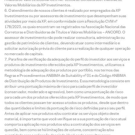
Valores Mobiliários da XP Investimentos.
O atendimento de nossos clientes é realizado por empregados da XP
Investimentos ou por assessores de investimento que desempenham suas
atividades por meio da XP, em conformidade com a Resolução CVM nº
178/2023, os quais encontram-se registrados na Associação Nacional das
Corretoras e Distribuidoras de Títulos e Valores Mobiliários – ANCORD. O
assessor de investimento não pode realizar consultoria, administração ou
gestão de patrimônio de clientes, devendo atuar como intermediário e
solicitar autorização prévia do cliente para a realização de qualquer operação
no mercado de capitais.
Para fins de verificação da adequação do perfil do investidor aos serviços e
produtos de investimento oferecidos pela XP Investimentos, utilizamos a
metodologia de adequação dos produtos por portfólio, nos termos das
Regras e Procedimentos ANBIMA de Suitability nº 01 e do Código ANBIMA
de Distribuição de Produtos de Investimento. Essa metodologia consiste em
atribuir uma pontuação máxima de risco para cada perfil de investidor
(conservador, moderado e agressivo), bem como uma pontuação de risco
para cada um dos produtos oferecidos pela XP Investimentos, de modo que
todos os clientes possam ter acesso a todos os produtos, desde que dentro
das quantidades e limites da pontuação de risco definidas para o seu perfil.
Antes de aplicar nos produtos e/ou contratar os serviços objeto deste
material, é importante que você verifique se a sua pontuação de risco atual
comporta a aplicação nos produtos e/ou a contratação dos serviços em
questão, bem como se há limitações de volume, concentração e/ou