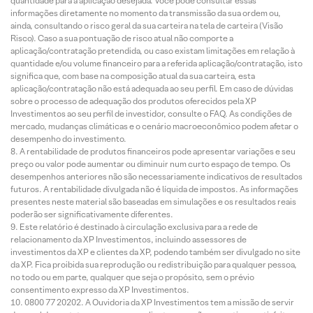
quantidade para a aplicação desejada. Você pode consultar essas
informações diretamente no momento da transmissão da sua ordem ou,
ainda, consultando o risco geral da sua carteira na tela de carteira (Visão
Risco). Caso a sua pontuação de risco atual não comporte a
aplicação/contratação pretendida, ou caso existam limitações em relação à
quantidade e/ou volume financeiro para a referida aplicação/contratação, isto
significa que, com base na composição atual da sua carteira, esta
aplicação/contratação não está adequada ao seu perfil. Em caso de dúvidas
sobre o processo de adequação dos produtos oferecidos pela XP
Investimentos ao seu perfil de investidor, consulte o FAQ. As condições de
mercado, mudanças climáticas e o cenário macroeconômico podem afetar o
desempenho do investimento.
A rentabilidade de produtos financeiros pode apresentar variações e seu
preço ou valor pode aumentar ou diminuir num curto espaço de tempo. Os
desempenhos anteriores não são necessariamente indicativos de resultados
futuros. A rentabilidade divulgada não é líquida de impostos. As informações
presentes neste material são baseadas em simulações e os resultados reais
poderão ser significativamente diferentes.
Este relatório é destinado à circulação exclusiva para a rede de
relacionamento da XP Investimentos, incluindo assessores de
investimentos da XP e clientes da XP, podendo também ser divulgado no site
da XP. Fica proibida sua reprodução ou redistribuição para qualquer pessoa,
no todo ou em parte, qualquer que seja o propósito, sem o prévio
consentimento expresso da XP Investimentos.
0800 77 20202. A Ouvidoria da XP Investimentos tem a missão de servir