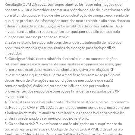
Resolução CVM 20/2021, tem como objetivo fornecer informações que
possam auxiliar o investidor a tomar sua própria decisão de investimento, não
constituindo qualquer tipo de oferta ou solicitação de compra e/ou venda de
qualquer produto. As informações contidas neste relatório são consideradas
válidas na data de sua divulgação e foram obtidas de fontes públicas. A XP
Investimentos não se responsabiliza por qualquer decisão tomada pelo
cliente com base no presente relatório.
Este relatório foi elaborado considerando a classificação de risco dos
produtos de modo a gerar resultados de alocação para cada perfil de
investidor.
O(s) signatário(s) deste relatório declara(m) que as recomendações
refletem única e exclusivamente suas análises e opiniões pessoais, que
foram produzidas de forma independente, inclusive em relação à XP
Investimentos e que estão sujeitas a modificações sem aviso prévio em
decorrência de alterações nas condições de mercado, e que sua(s)
remuneração(es) é(são) indiretamente influenciada por receitas
provenientes dos negócios e operações financeiras realizadas pela XP
Investimentos.
O analista responsável pelo conteúdo deste relatório e pelo cumprimento
da Resolução CVM nº 20/2021 está indicado acima, sendo que, caso constem
a indicação de mais um analista no relatório, o responsável será o primeiro
analista credenciado a ser mencionado no relatório.
Os analistas da XP Investimentos estão obrigados ao cumprimento de
todas as regras previstas no Código de Conduta da APIMEC Brasil para o
Analista de Valores Mobiliários e na Política de Conduta dos Analistas de