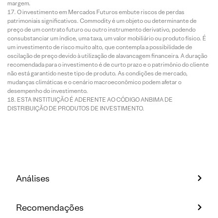
margem.
O investimento em Mercados Futuros embute riscos de perdas
patrimoniais significativos. Commodity é um objeto ou determinante de
preço de um contrato futuro ou outro instrumento derivativo, podendo
consubstanciar um índice, uma taxa, um valor mobiliário ou produto físico. É
um investimento de risco muito alto, que contempla a possibilidade de
oscilação de preço devido à utilização de alavancagem financeira. A duração
recomendada para o investimento é de curto prazo e o patrimônio do cliente
não está garantido neste tipo de produto. As condições de mercado,
mudanças climáticas e o cenário macroeconômico podem afetar o
desempenho do investimento.
ESTA INSTITUIÇÃO É ADERENTE AO CÓDIGO ANBIMA DE
DISTRIBUIÇÃO DE PRODUTOS DE INVESTIMENTO.
Análises
Recomendações