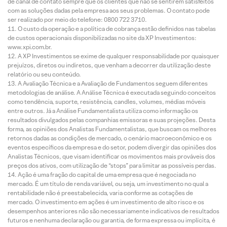
de canal de contato sempre que os clientes que não se sentirem satisfeitos
com as soluções dadas pela empresa aos seus problemas. O contato pode
ser realizado por meio do telefone: 0800 722 3710.
O custo da operação e a política de cobrança estão definidos nas tabelas
de custos operacionais disponibilizadas no site da XP Investimentos:
www.xpi.com.br.
A XP Investimentos se exime de qualquer responsabilidade por quaisquer
prejuízos, diretos ou indiretos, que venham a decorrer da utilização deste
relatório ou seu conteúdo.
A Avaliação Técnica e a Avaliação de Fundamentos seguem diferentes
metodologias de análise. A Análise Técnica é executada seguindo conceitos
como tendência, suporte, resistência, candles, volumes, médias móveis
entre outros. Já a Análise Fundamentalista utiliza como informação os
resultados divulgados pelas companhias emissoras e suas projeções. Desta
forma, as opiniões dos Analistas Fundamentalistas, que buscam os melhores
retornos dadas as condições de mercado, o cenário macroeconômico e os
eventos específicos da empresa e do setor, podem divergir das opiniões dos
Analistas Técnicos, que visam identificar os movimentos mais prováveis dos
preços dos ativos, com utilização de “stops” para limitar as possíveis perdas.
Ação é uma fração do capital de uma empresa que é negociada no
mercado. É um título de renda variável, ou seja, um investimento no qual a
rentabilidade não é preestabelecida, varia conforme as cotações de
mercado. O investimento em ações é um investimento de alto risco e os
desempenhos anteriores não são necessariamente indicativos de resultados
futuros e nenhuma declaração ou garantia, de forma expressa ou implícita, é