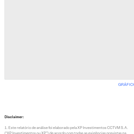
GRÁFIC
Disclaimer:
Este relatório de análise foi elaborado pela XP Investimentos CCTVM S.A.
(“XP Investimentos ou XP”) de acordo com todas as exigências previstas na