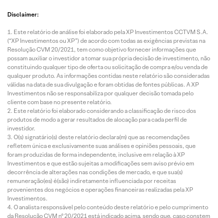
Disclaimer:
Este relatório de análise foi elaborado pela XP Investimentos CCTVM S.A.
(“XP Investimentos ou XP”) de acordo com todas as exigências previstas na
Resolução CVM 20/2021, tem como objetivo fornecer informações que
possam auxiliar o investidor a tomar sua própria decisão de investimento, não
constituindo qualquer tipo de oferta ou solicitação de compra e/ou venda de
qualquer produto. As informações contidas neste relatório são consideradas
válidas na data de sua divulgação e foram obtidas de fontes públicas. A XP
Investimentos não se responsabiliza por qualquer decisão tomada pelo
cliente com base no presente relatório.
Este relatório foi elaborado considerando a classificação de risco dos
produtos de modo a gerar resultados de alocação para cada perfil de
investidor.
O(s) signatário(s) deste relatório declara(m) que as recomendações
refletem única e exclusivamente suas análises e opiniões pessoais, que
foram produzidas de forma independente, inclusive em relação à XP
Investimentos e que estão sujeitas a modificações sem aviso prévio em
decorrência de alterações nas condições de mercado, e que sua(s)
remuneração(es) é(são) indiretamente influenciada por receitas
provenientes dos negócios e operações financeiras realizadas pela XP
Investimentos.
O analista responsável pelo conteúdo deste relatório e pelo cumprimento
da Resolução CVM nº 20/2021 está indicado acima, sendo que, caso constem