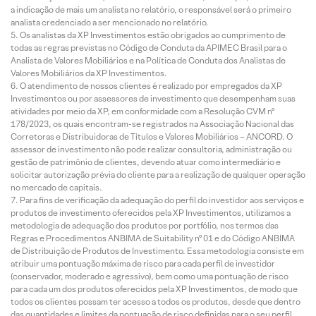
a indicação de mais um analista no relatório, o responsável será o primeiro
analista credenciado a ser mencionado no relatório.
Os analistas da XP Investimentos estão obrigados ao cumprimento de
todas as regras previstas no Código de Conduta da APIMEC Brasil para o
Analista de Valores Mobiliários e na Política de Conduta dos Analistas de
Valores Mobiliários da XP Investimentos.
O atendimento de nossos clientes é realizado por empregados da XP
Investimentos ou por assessores de investimento que desempenham suas
atividades por meio da XP, em conformidade com a Resolução CVM nº
178/2023, os quais encontram-se registrados na Associação Nacional das
Corretoras e Distribuidoras de Títulos e Valores Mobiliários – ANCORD. O
assessor de investimento não pode realizar consultoria, administração ou
gestão de patrimônio de clientes, devendo atuar como intermediário e
solicitar autorização prévia do cliente para a realização de qualquer operação
no mercado de capitais.
Para fins de verificação da adequação do perfil do investidor aos serviços e
produtos de investimento oferecidos pela XP Investimentos, utilizamos a
metodologia de adequação dos produtos por portfólio, nos termos das
Regras e Procedimentos ANBIMA de Suitability nº 01 e do Código ANBIMA
de Distribuição de Produtos de Investimento. Essa metodologia consiste em
atribuir uma pontuação máxima de risco para cada perfil de investidor
(conservador, moderado e agressivo), bem como uma pontuação de risco
para cada um dos produtos oferecidos pela XP Investimentos, de modo que
todos os clientes possam ter acesso a todos os produtos, desde que dentro
das quantidades e limites da pontuação de risco definidas para o seu perfil.