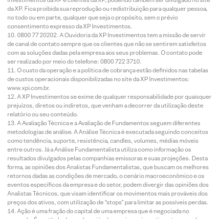
da XP. Fica proibida sua reprodução ou redistribuição para qualquer pessoa,
no todo ou em parte, qualquer que seja o propósito, sem o prévio
consentimento expresso da XP Investimentos.
0800 77 20202. A Ouvidoria da XP Investimentos tem a missão de servir
de canal de contato sempre que os clientes que não se sentirem satisfeitos
com as soluções dadas pela empresa aos seus problemas. O contato pode
ser realizado por meio do telefone: 0800 722 3710.
O custo da operação e a política de cobrança estão definidos nas tabelas
de custos operacionais disponibilizadas no site da XP Investimentos:
www.xpi.com.br.
A XP Investimentos se exime de qualquer responsabilidade por quaisquer
prejuízos, diretos ou indiretos, que venham a decorrer da utilização deste
relatório ou seu conteúdo.
A Avaliação Técnica e a Avaliação de Fundamentos seguem diferentes
metodologias de análise. A Análise Técnica é executada seguindo conceitos
como tendência, suporte, resistência, candles, volumes, médias móveis
entre outros. Já a Análise Fundamentalista utiliza como informação os
resultados divulgados pelas companhias emissoras e suas projeções. Desta
forma, as opiniões dos Analistas Fundamentalistas, que buscam os melhores
retornos dadas as condições de mercado, o cenário macroeconômico e os
eventos específicos da empresa e do setor, podem divergir das opiniões dos
Analistas Técnicos, que visam identificar os movimentos mais prováveis dos
preços dos ativos, com utilização de “stops” para limitar as possíveis perdas.
Ação é uma fração do capital de uma empresa que é negociada no