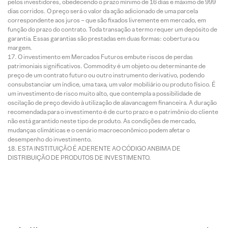
pelos investidores, obedecendo o prazo mínimo de 16 dias e máximo de 999
dias corridos. O preço será o valor da ação adicionado de uma parcela
correspondente aos juros – que são fixados livremente em mercado, em
função do prazo do contrato. Toda transação a termo requer um depósito de
garantia. Essas garantias são prestadas em duas formas: cobertura ou
margem.
O investimento em Mercados Futuros embute riscos de perdas
patrimoniais significativos. Commodity é um objeto ou determinante de
preço de um contrato futuro ou outro instrumento derivativo, podendo
consubstanciar um índice, uma taxa, um valor mobiliário ou produto físico. É
um investimento de risco muito alto, que contempla a possibilidade de
oscilação de preço devido à utilização de alavancagem financeira. A duração
recomendada para o investimento é de curto prazo e o patrimônio do cliente
não está garantido neste tipo de produto. As condições de mercado,
mudanças climáticas e o cenário macroeconômico podem afetar o
desempenho do investimento.
ESTA INSTITUIÇÃO É ADERENTE AO CÓDIGO ANBIMA DE
DISTRIBUIÇÃO DE PRODUTOS DE INVESTIMENTO.