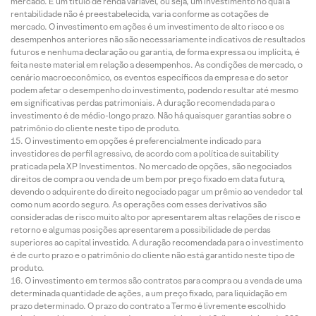
mercado. É um título de renda variável, ou seja, um investimento no qual a
rentabilidade não é preestabelecida, varia conforme as cotações de
mercado. O investimento em ações é um investimento de alto risco e os
desempenhos anteriores não são necessariamente indicativos de resultados
futuros e nenhuma declaração ou garantia, de forma expressa ou implícita, é
feita neste material em relação a desempenhos. As condições de mercado, o
cenário macroeconômico, os eventos específicos da empresa e do setor
podem afetar o desempenho do investimento, podendo resultar até mesmo
em significativas perdas patrimoniais. A duração recomendada para o
investimento é de médio-longo prazo. Não há quaisquer garantias sobre o
patrimônio do cliente neste tipo de produto.
O investimento em opções é preferencialmente indicado para
investidores de perfil agressivo, de acordo com a política de suitability
praticada pela XP Investimentos. No mercado de opções, são negociados
direitos de compra ou venda de um bem por preço fixado em data futura,
devendo o adquirente do direito negociado pagar um prêmio ao vendedor tal
como num acordo seguro. As operações com esses derivativos são
consideradas de risco muito alto por apresentarem altas relações de risco e
retorno e algumas posições apresentarem a possibilidade de perdas
superiores ao capital investido. A duração recomendada para o investimento
é de curto prazo e o patrimônio do cliente não está garantido neste tipo de
produto.
O investimento em termos são contratos para compra ou a venda de uma
determinada quantidade de ações, a um preço fixado, para liquidação em
prazo determinado. O prazo do contrato a Termo é livremente escolhido