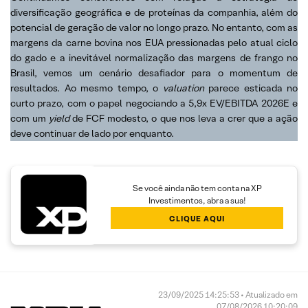
diversificação geográfica e de proteínas da companhia, além do
potencial de geração de valor no longo prazo. No entanto, com as
margens da carne bovina nos EUA pressionadas pelo atual ciclo
do gado e a inevitável normalização das margens de frango no
Brasil, vemos um cenário desafiador para o momentum de
resultados. Ao mesmo tempo, o
valuation
parece esticada no
curto prazo, com o papel negociando a 5,9x EV/EBITDA 2026E e
com um
yield
de FCF modesto, o que nos leva a crer que a ação
deve continuar de lado por enquanto.
Se você ainda não tem conta na XP
Investimentos, abra a sua!
CLIQUE AQUI
23/09/2025 14:25:53 • Atualizado em
07/08/2026 10:20:09