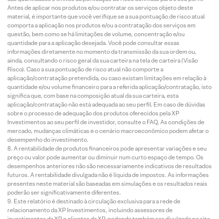
Antes de aplicar nos produtos e/ou contratar os serviços objeto deste
material, é importante que você verifique se a sua pontuação de risco atual
comporta a aplicação nos produtos e/ou a contratação dos serviços em
questão, bem como se há limitações de volume, concentração e/ou
quantidade para a aplicação desejada. Você pode consultar essas
informações diretamente no momento da transmissão da sua ordem ou,
ainda, consultando o risco geral da sua carteira na tela de carteira (Visão
Risco). Caso a sua pontuação de risco atual não comporte a
aplicação/contratação pretendida, ou caso existam limitações em relação à
quantidade e/ou volume financeiro para a referida aplicação/contratação, isto
significa que, com base na composição atual da sua carteira, esta
aplicação/contratação não está adequada ao seu perfil. Em caso de dúvidas
sobre o processo de adequação dos produtos oferecidos pela XP
Investimentos ao seu perfil de investidor, consulte o FAQ. As condições de
mercado, mudanças climáticas e o cenário macroeconômico podem afetar o
desempenho do investimento.
A rentabilidade de produtos financeiros pode apresentar variações e seu
preço ou valor pode aumentar ou diminuir num curto espaço de tempo. Os
desempenhos anteriores não são necessariamente indicativos de resultados
futuros. A rentabilidade divulgada não é líquida de impostos. As informações
presentes neste material são baseadas em simulações e os resultados reais
poderão ser significativamente diferentes.
Este relatório é destinado à circulação exclusiva para a rede de
relacionamento da XP Investimentos, incluindo assessores de
investimentos da XP e clientes da XP, podendo também ser divulgado no site