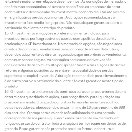
feita neste material em relação a desempenhos. As condições de mercado, o
cenário macroeconômico, os eventos específicos da empresa e do setor
podem afetar o desempenho do investimento, podendo resultar até mesmo
em significativas perdas patrimoniais. A duração recomendada para o
investimento é de médio-longo prazo. Não há quaisquer garantias sobre o
patrimônio do cliente neste tipo de produto.
O investimento em opções é preferencialmente indicado para
investidores de perfil agressivo, de acordo com a política de suitability
praticada pela XP Investimentos. No mercado de opções, são negociados
direitos de compra ou venda de um bem por preço fixado em data futura,
devendo o adquirente do direito negociado pagar um prêmio ao vendedor tal
como num acordo seguro. As operações com esses derivativos são
consideradas de risco muito alto por apresentarem altas relações de risco e
retorno e algumas posições apresentarem a possibilidade de perdas
superiores ao capital investido. A duração recomendada para o investimento
é de curto prazo e o patrimônio do cliente não está garantido neste tipo de
produto.
O investimento em termos são contratos para compra ou a venda de uma
determinada quantidade de ações, a um preço fixado, para liquidação em
prazo determinado. O prazo do contrato a Termo é livremente escolhido
pelos investidores, obedecendo o prazo mínimo de 16 dias e máximo de 999
dias corridos. O preço será o valor da ação adicionado de uma parcela
correspondente aos juros – que são fixados livremente em mercado, em
função do prazo do contrato. Toda transação a termo requer um depósito de
garantia. Essas garantias são prestadas em duas formas: cobertura ou