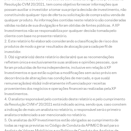
Resolução CVM 20/2021, tem como objetivo fornecer informações que
possam auxiliar o investidor a tomar sua própria decisão de investimento, não
constituindo qualquer tipo de oferta ou solicitação de compra e/ou venda de
qualquer produto. As informações contidas neste relatório são consideradas
válidas na data de sua divulgação e foram obtidas de fontes públicas. A XP
Investimentos não se responsabiliza por qualquer decisão tomada pelo
cliente com base no presente relatório.
Este relatório foi elaborado considerando a classificação de risco dos
produtos de modo a gerar resultados de alocação para cada perfil de
investidor.
O(s) signatário(s) deste relatório declara(m) que as recomendações
refletem única e exclusivamente suas análises e opiniões pessoais, que
foram produzidas de forma independente, inclusive em relação à XP
Investimentos e que estão sujeitas a modificações sem aviso prévio em
decorrência de alterações nas condições de mercado, e que sua(s)
remuneração(es) é(são) indiretamente influenciada por receitas
provenientes dos negócios e operações financeiras realizadas pela XP
Investimentos.
O analista responsável pelo conteúdo deste relatório e pelo cumprimento
da Resolução CVM nº 20/2021 está indicado acima, sendo que, caso constem
a indicação de mais um analista no relatório, o responsável será o primeiro
analista credenciado a ser mencionado no relatório.
Os analistas da XP Investimentos estão obrigados ao cumprimento de
todas as regras previstas no Código de Conduta da APIMEC Brasil para o
Analista de Valores Mobiliários e na Política de Conduta dos Analistas de