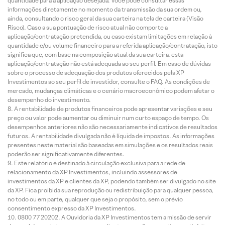
quantidade para a aplicação desejada. Você pode consultar essas
informações diretamente no momento da transmissão da sua ordem ou,
ainda, consultando o risco geral da sua carteira na tela de carteira (Visão
Risco). Caso a sua pontuação de risco atual não comporte a
aplicação/contratação pretendida, ou caso existam limitações em relação à
quantidade e/ou volume financeiro para a referida aplicação/contratação, isto
significa que, com base na composição atual da sua carteira, esta
aplicação/contratação não está adequada ao seu perfil. Em caso de dúvidas
sobre o processo de adequação dos produtos oferecidos pela XP
Investimentos ao seu perfil de investidor, consulte o FAQ. As condições de
mercado, mudanças climáticas e o cenário macroeconômico podem afetar o
desempenho do investimento.
A rentabilidade de produtos financeiros pode apresentar variações e seu
preço ou valor pode aumentar ou diminuir num curto espaço de tempo. Os
desempenhos anteriores não são necessariamente indicativos de resultados
futuros. A rentabilidade divulgada não é líquida de impostos. As informações
presentes neste material são baseadas em simulações e os resultados reais
poderão ser significativamente diferentes.
Este relatório é destinado à circulação exclusiva para a rede de
relacionamento da XP Investimentos, incluindo assessores de
investimentos da XP e clientes da XP, podendo também ser divulgado no site
da XP. Fica proibida sua reprodução ou redistribuição para qualquer pessoa,
no todo ou em parte, qualquer que seja o propósito, sem o prévio
consentimento expresso da XP Investimentos.
0800 77 20202. A Ouvidoria da XP Investimentos tem a missão de servir