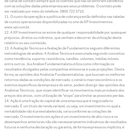
de canal de contato sempre que os clientes que não se sentirem satisfeitos
com as soluções dadas pela empresa aos seus problemas. O contato pode
ser realizado por meio do telefone: 0800 722 3710.
O custo da operação e a política de cobrança estão definidos nas tabelas
de custos operacionais disponibilizadas no site da XP Investimentos:
www.xpi.com.br.
A XP Investimentos se exime de qualquer responsabilidade por quaisquer
prejuízos, diretos ou indiretos, que venham a decorrer da utilização deste
relatório ou seu conteúdo.
A Avaliação Técnica e a Avaliação de Fundamentos seguem diferentes
metodologias de análise. A Análise Técnica é executada seguindo conceitos
como tendência, suporte, resistência, candles, volumes, médias móveis
entre outros. Já a Análise Fundamentalista utiliza como informação os
resultados divulgados pelas companhias emissoras e suas projeções. Desta
forma, as opiniões dos Analistas Fundamentalistas, que buscam os melhores
retornos dadas as condições de mercado, o cenário macroeconômico e os
eventos específicos da empresa e do setor, podem divergir das opiniões dos
Analistas Técnicos, que visam identificar os movimentos mais prováveis dos
preços dos ativos, com utilização de “stops” para limitar as possíveis perdas.
Ação é uma fração do capital de uma empresa que é negociada no
mercado. É um título de renda variável, ou seja, um investimento no qual a
rentabilidade não é preestabelecida, varia conforme as cotações de
mercado. O investimento em ações é um investimento de alto risco e os
desempenhos anteriores não são necessariamente indicativos de resultados
futuros e nenhuma declaração ou garantia, de forma expressa ou implícita, é