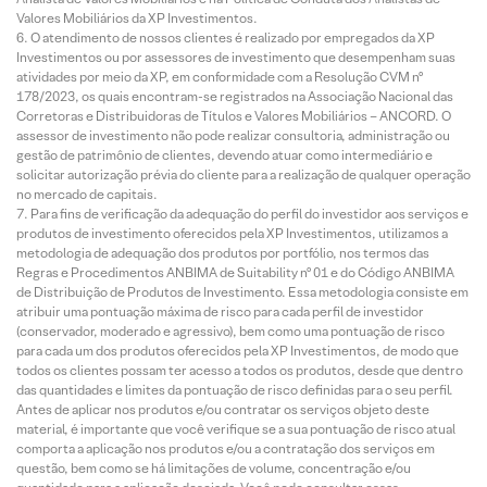
Valores Mobiliários da XP Investimentos.
O atendimento de nossos clientes é realizado por empregados da XP
Investimentos ou por assessores de investimento que desempenham suas
atividades por meio da XP, em conformidade com a Resolução CVM nº
178/2023, os quais encontram-se registrados na Associação Nacional das
Corretoras e Distribuidoras de Títulos e Valores Mobiliários – ANCORD. O
assessor de investimento não pode realizar consultoria, administração ou
gestão de patrimônio de clientes, devendo atuar como intermediário e
solicitar autorização prévia do cliente para a realização de qualquer operação
no mercado de capitais.
Para fins de verificação da adequação do perfil do investidor aos serviços e
produtos de investimento oferecidos pela XP Investimentos, utilizamos a
metodologia de adequação dos produtos por portfólio, nos termos das
Regras e Procedimentos ANBIMA de Suitability nº 01 e do Código ANBIMA
de Distribuição de Produtos de Investimento. Essa metodologia consiste em
atribuir uma pontuação máxima de risco para cada perfil de investidor
(conservador, moderado e agressivo), bem como uma pontuação de risco
para cada um dos produtos oferecidos pela XP Investimentos, de modo que
todos os clientes possam ter acesso a todos os produtos, desde que dentro
das quantidades e limites da pontuação de risco definidas para o seu perfil.
Antes de aplicar nos produtos e/ou contratar os serviços objeto deste
material, é importante que você verifique se a sua pontuação de risco atual
comporta a aplicação nos produtos e/ou a contratação dos serviços em
questão, bem como se há limitações de volume, concentração e/ou