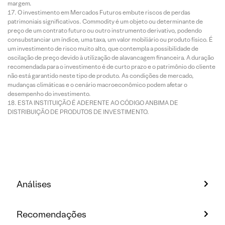
margem.
O investimento em Mercados Futuros embute riscos de perdas
patrimoniais significativos. Commodity é um objeto ou determinante de
preço de um contrato futuro ou outro instrumento derivativo, podendo
consubstanciar um índice, uma taxa, um valor mobiliário ou produto físico. É
um investimento de risco muito alto, que contempla a possibilidade de
oscilação de preço devido à utilização de alavancagem financeira. A duração
recomendada para o investimento é de curto prazo e o patrimônio do cliente
não está garantido neste tipo de produto. As condições de mercado,
mudanças climáticas e o cenário macroeconômico podem afetar o
desempenho do investimento.
ESTA INSTITUIÇÃO É ADERENTE AO CÓDIGO ANBIMA DE
DISTRIBUIÇÃO DE PRODUTOS DE INVESTIMENTO.
Análises
Recomendações