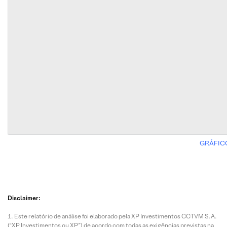
GRÁFIC
Disclaimer:
Este relatório de análise foi elaborado pela XP Investimentos CCTVM S.A.
(“XP Investimentos ou XP”) de acordo com todas as exigências previstas na