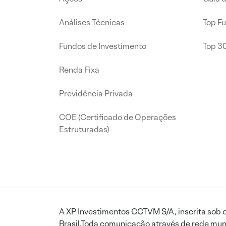
Análises Técnicas
Top F
Fundos de Investimento
Top 3
Renda Fixa
Previdência Privada
COE (Certificado de Operações
Estruturadas)
A XP Investimentos CCTVM S/A, inscrita sob o
Brasil.Toda comunicação através de rede mund