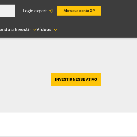
login expert
Abra sua conta XP
enda a Investir
Vídeos
INVESTIR NESSE ATIVO