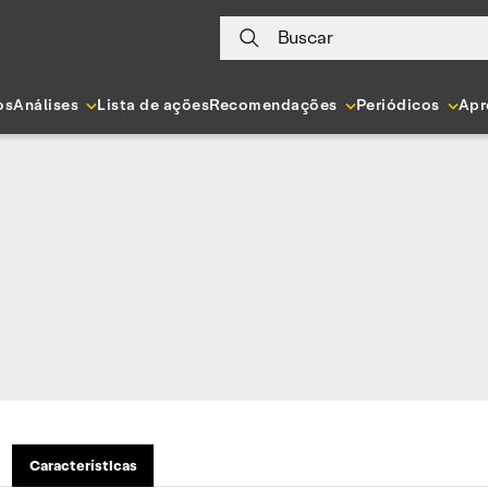
Buscar
os
Análises
Lista de ações
Recomendações
Periódicos
Apr
Características