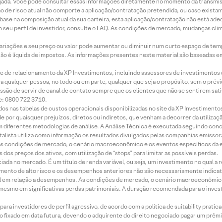
jada. Você pode consultar essas informações diretamente no momento da transmissã
ação de risco atual não comporte a aplicação/contratação pretendida, ou caso exista
m base na composição atual da sua carteira, esta aplicação/contratação não está ad
 seu perfil de investidor, consulte o FAQ. As condições de mercado, mudanças cl
 variações e seu preço ou valor pode aumentar ou diminuir num curto espaço de t
 não é líquida de impostos. As informações presentes neste material são baseadas e
rede de relacionamento da XP Investimentos, incluindo assessores de investimentos
ara qualquer pessoa, no todo ou em parte, qualquer que seja o propósito, sem o pr
ssão de servir de canal de contato sempre que os clientes que não se sentirem sat
e: 0800 722 3710.
dos nas tabelas de custos operacionais disponibilizadas no site da XP Investimento
 por quaisquer prejuízos, diretos ou indiretos, que venham a decorrer da utilizaç
 diferentes metodologias de análise. A Análise Técnica é executada seguindo conc
alista utiliza como informação os resultados divulgados pelas companhias emissora
 condições de mercado, o cenário macroeconômico e os eventos específicos da em
dos preços dos ativos, com utilização de “stops” para limitar as possíveis perdas.
ada no mercado. É um título de renda variável, ou seja, um investimento no qual a r
mento de alto risco e os desempenhos anteriores não são necessariamente indicat
terial em relação a desempenhos. As condições de mercado, o cenário macroeconômi
mesmo em significativas perdas patrimoniais. A duração recomendada para o inves
ra investidores de perfil agressivo, de acordo com a política de suitability prat
 fixado em data futura, devendo o adquirente do direito negociado pagar um prê