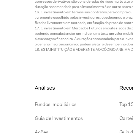
com esses derivativos são consideradas de risco muito alto p
duração recomendada para o investimento é de curto prazo e 
O investimento em termos são contratos para compra ou a
livremente escolhido pelos investidores, obedecendo o prazo
fixados livremente em mercado, em função do prazo do contr
O investimento em Mercados Futuros embute riscos de pe
podendo consubstanciar um índice, uma taxa, um valor mobiliá
alavancagem financeira. A duração recomendada para o invest
o cenário macroeconômico podem afetar o desempenho do i
ESTA INSTITUIÇÃO É ADERENTE AO CÓDIGO ANBIMA 
Análises
Reco
Fundos Imobiliários
Top 15
Guia de Investimentos
Carte
Ações
Guia 