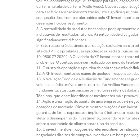
volume, concentração e/ou quantidade para a aplicação dese
carteira na tela de carteira (Visão Risco). Caso a sua pontu
para a referida aplicação/contratação, isto significa que, co
adequação dos produtos oferecidos pela XP Investimentos ao
desempenho do investimento.
A rentabilidade de produtos financeiros pode apresentar
indicativos de resultados futuros. A rentabilidade divulgada
significativamente diferentes.
Este relatório é destinado à circulação exclusiva para a 
site da XP. Fica proibida sua reprodução ou redistribuição p
0800 77 20202. A Ouvidoria da XP Investimentos tem a mi
problemas. O contato pode ser realizado por meio do telefon
O custo da operação e a política de cobrança estão defini
A XP Investimentos se exime de qualquer responsabilidade
A Avaliação Técnica e a Avaliação de Fundamentos seguem
volumes, médias móveis entre outros. Já a Análise Fundament
Fundamentalistas, que buscam os melhores retornos dadas as
Técnicos, que visam identificar os movimentos mais prováveis 
Ação é uma fração do capital de uma empresa que é negoci
cotações de mercado. O investimento em ações é um investi
garantia, de forma expressa ou implícita, é feita neste ma
afetar o desempenho do investimento, podendo resultar até 
sobre o patrimônio do cliente neste tipo de produto.
O investimento em opções é preferencialmente indicado pa
negociados direitos de compra ou venda de um bem por preço