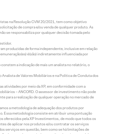
revistas na Resolução CVM 20/2021, tem como objetivo
 solicitação de compra e/ou venda de qualquer produto. As
 não se responsabiliza por qualquer decisão tomada pelo
estidor.
foram produzidas de forma independente, inclusive em relação
 remuneração(es) é(são) indiretamente influenciada por
constem a indicação de mais um analista no relatório, o
Analista de Valores Mobiliários e na Política de Conduta dos
s atividades por meio da XP, em conformidade com a
Mobiliários – ANCORD. O assessor de investimento não pode
iente para a realização de qualquer operação no mercado de
lizamos a metodologia de adequação dos produtos por
to. Essa metodologia consiste em atribuir uma pontuação
tos oferecidos pela XP Investimentos, de modo que todos os
ntes de aplicar nos produtos e/ou contratar os serviços
 dos serviços em questão, bem como se há limitações de