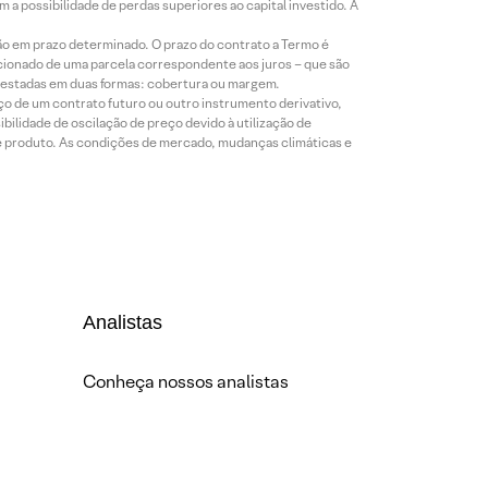
a possibilidade de perdas superiores ao capital investido. A
ão em prazo determinado. O prazo do contrato a Termo é
icionado de uma parcela correspondente aos juros – que são
prestadas em duas formas: cobertura ou margem.
o de um contrato futuro ou outro instrumento derivativo,
bilidade de oscilação de preço devido à utilização de
de produto. As condições de mercado, mudanças climáticas e
Analistas
Conheça nossos analistas