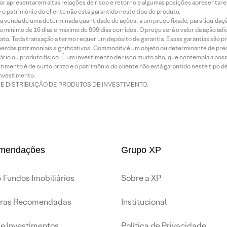
or apresentarem altas relações de risco e retorno e algumas posições apresentarem 
o patrimônio do cliente não está garantido neste tipo de produto.
 venda de uma determinada quantidade de ações, a um preço fixado, para liquidaç
 mínimo de 16 dias e máximo de 999 dias corridos. O preço será o valor da ação ad
ato. Toda transação a termo requer um depósito de garantia. Essas garantias são 
rdas patrimoniais significativos. Commodity é um objeto ou determinante de preç
rio ou produto físico. É um investimento de risco muito alto, que contempla a possi
imento é de curto prazo e o patrimônio do cliente não está garantido neste tipo 
nvestimento.
DE DISTRIBUIÇÃO DE PRODUTOS DE INVESTIMENTO.
mendações
Grupo XP
 Fundos Imobiliários
Sobre a XP
iras Recomendadas
Institucional
de Investimentos
Política de Privacidade