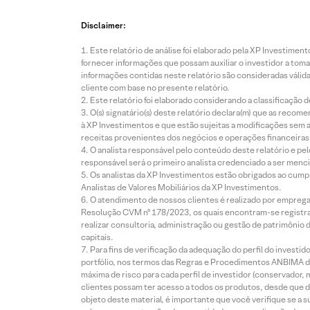
Disclaimer:
Este relatório de análise foi elaborado pela XP Investim
fornecer informações que possam auxiliar o investidor a toma
informações contidas neste relatório são consideradas válida
cliente com base no presente relatório.
Este relatório foi elaborado considerando a classificação d
O(s) signatário(s) deste relatório declara(m) que as reco
à XP Investimentos e que estão sujeitas a modificações sem 
receitas provenientes dos negócios e operações financeiras 
O analista responsável pelo conteúdo deste relatório e pe
responsável será o primeiro analista credenciado a ser menci
Os analistas da XP Investimentos estão obrigados ao cumpr
Analistas de Valores Mobiliários da XP Investimentos.
O atendimento de nossos clientes é realizado por empreg
Resolução CVM nº 178/2023, os quais encontram-se registrad
realizar consultoria, administração ou gestão de patrimônio 
capitais.
Para fins de verificação da adequação do perfil do invest
portfólio, nos termos das Regras e Procedimentos ANBIMA de
máxima de risco para cada perfil de investidor (conservado
clientes possam ter acesso a todos os produtos, desde que de
objeto deste material, é importante que você verifique se a