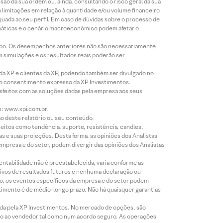
o da sua ordem ou, ainda, consultando o risco geral da sua
m limitações em relação à quantidade e/ou volume financeiro
equada ao seu perfil. Em caso de dúvidas sobre o processo de
imáticas e o cenário macroeconômico podem afetar o
empo. Os desempenhos anteriores não são necessariamente
m simulações e os resultados reais poderão ser
 da XP e clientes da XP, podendo também ser divulgado no
évio consentimento expresso da XP Investimentos.
isfeitos com as soluções dadas pela empresa aos seus
s: www.xpi.com.br.
ão deste relatório ou seu conteúdo.
eitos como tendência, suporte, resistência, candles,
s e suas projeções. Desta forma, as opiniões dos Analistas
presa e do setor, podem divergir das opiniões dos Analistas
entabilidade não é preestabelecida, varia conforme as
ivos de resultados futuros e nenhuma declaração ou
co, os eventos específicos da empresa e do setor podem
timento é de médio-longo prazo. Não há quaisquer garantias
icada pela XP Investimentos. No mercado de opções, são
mio ao vendedor tal como num acordo seguro. As operações