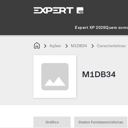
Expert XP 2026
Quem som
Ações
M1DB34
Características
M1DB34
Gráfico
Dados Fundamentalistas