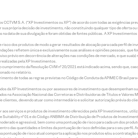
entos CCTVM S.A. (“XP Investimentos ou XP”) de acordo com todas as exigências p
r sua própria decisão de investimento, não constituindo qualquer tipo de oferta ou
s na data de sua divulgação e foram obtidas de fontes públicas. A XP Investimentos
e risco dos produtos de modo a gerar resultados de alocação para cada perfil de inv
mendações refletem única e exclusivamente suas análises e opiniões pessoais, que 
aviso prévio em decorrência de alterações nas condições de mercado, e que sua(s)
realizadas pela XP Investimentos.
lo cumprimento da Resolução CVM nº 20/2021 está indicado acima, sendo que, caso 
onado no relatório.
imento de todas as regras previstas no Código de Conduta da APIMEC Brasil para o 
ados da XP Investimentos ou por assessores de investimento que desempenham sua
os na Associação Nacional das Corretoras e Distribuidoras de Títulos e Valores 
de clientes, devendo atuar como intermediário e solicitar autorização prévia do cl
idor aos serviços e produtos de investimento oferecidos pela XP Investimentos, uti
 Suitability nº 01 e do Código ANBIMA de Distribuição de Produtos de Investimen
r, moderado e agressivo), bem como uma pontuação de risco para cada um dos produ
ntro das quantidades e limites da pontuação de risco definidas para o seu perfil. A
 sua pontuação de risco atual comporta a aplicação nos produtos e/ou a contratação