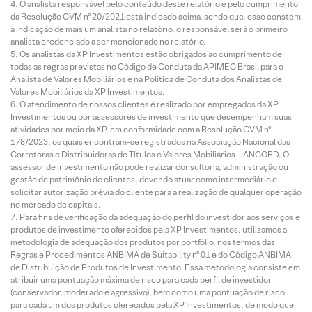
O analista responsável pelo conteúdo deste relatório e pelo cumprimento
da Resolução CVM nº 20/2021 está indicado acima, sendo que, caso constem
a indicação de mais um analista no relatório, o responsável será o primeiro
analista credenciado a ser mencionado no relatório.
Os analistas da XP Investimentos estão obrigados ao cumprimento de
todas as regras previstas no Código de Conduta da APIMEC Brasil para o
Analista de Valores Mobiliários e na Política de Conduta dos Analistas de
Valores Mobiliários da XP Investimentos.
O atendimento de nossos clientes é realizado por empregados da XP
Investimentos ou por assessores de investimento que desempenham suas
atividades por meio da XP, em conformidade com a Resolução CVM nº
178/2023, os quais encontram-se registrados na Associação Nacional das
Corretoras e Distribuidoras de Títulos e Valores Mobiliários – ANCORD. O
assessor de investimento não pode realizar consultoria, administração ou
gestão de patrimônio de clientes, devendo atuar como intermediário e
solicitar autorização prévia do cliente para a realização de qualquer operação
no mercado de capitais.
Para fins de verificação da adequação do perfil do investidor aos serviços e
produtos de investimento oferecidos pela XP Investimentos, utilizamos a
metodologia de adequação dos produtos por portfólio, nos termos das
Regras e Procedimentos ANBIMA de Suitability nº 01 e do Código ANBIMA
de Distribuição de Produtos de Investimento. Essa metodologia consiste em
atribuir uma pontuação máxima de risco para cada perfil de investidor
(conservador, moderado e agressivo), bem como uma pontuação de risco
para cada um dos produtos oferecidos pela XP Investimentos, de modo que