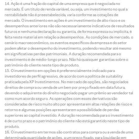
Ação é uma fração do capital de uma empresa que é negociada no
mercado. É um título de renda variável, ou seja, um investimento no qual a
rentabilidade não é preestabelecida, varia conforme as cotações de
mercado. O investimento em ações é um investimento de alto risco e os
desempenhos anteriores não são necessariamente indicativos de resultados
futuros e nenhuma declaração ou garantia, de forma expressa ou implícita, é
feita neste material em relação a desempenhos. As condições de mercado, o
cenário macroeconômico, os eventos específicos da empresa e do setor
podem afetar o desempenho do investimento, podendo resultar até mesmo
em significativas perdas patrimoniais. A duração recomendada para o
investimento é de médio-longo prazo. Não há quaisquer garantias sobre o
patrimônio do cliente neste tipo de produto.
O investimento em opções é preferencialmente indicado para
investidores de perfil agressivo, de acordo com a política de suitability
praticada pela XP Investimentos. No mercado de opções, são negociados
direitos de compra ou venda de um bem por preço fixado em data futura,
devendo o adquirente do direito negociado pagar um prêmio ao vendedor tal
como num acordo seguro. As operações com esses derivativos são
consideradas de risco muito alto por apresentarem altas relações de risco e
retorno e algumas posições apresentarem a possibilidade de perdas
superiores ao capital investido. A duração recomendada para o investimento
é de curto prazo e o patrimônio do cliente não está garantido neste tipo de
produto.
O investimento em termos são contratos para compra ou a venda de uma
determinada quantidade de ações, a um preço fixado, para liquidação em