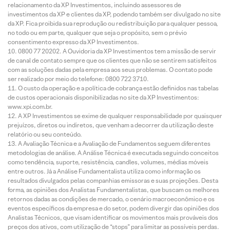
relacionamento da XP Investimentos, incluindo assessores de
investimentos da XP e clientes da XP, podendo também ser divulgado no site
da XP. Fica proibida sua reprodução ou redistribuição para qualquer pessoa,
no todo ou em parte, qualquer que seja o propósito, sem o prévio
consentimento expresso da XP Investimentos.
0800 77 20202. A Ouvidoria da XP Investimentos tem a missão de servir
de canal de contato sempre que os clientes que não se sentirem satisfeitos
com as soluções dadas pela empresa aos seus problemas. O contato pode
ser realizado por meio do telefone: 0800 722 3710.
O custo da operação e a política de cobrança estão definidos nas tabelas
de custos operacionais disponibilizadas no site da XP Investimentos:
www.xpi.com.br.
A XP Investimentos se exime de qualquer responsabilidade por quaisquer
prejuízos, diretos ou indiretos, que venham a decorrer da utilização deste
relatório ou seu conteúdo.
A Avaliação Técnica e a Avaliação de Fundamentos seguem diferentes
metodologias de análise. A Análise Técnica é executada seguindo conceitos
como tendência, suporte, resistência, candles, volumes, médias móveis
entre outros. Já a Análise Fundamentalista utiliza como informação os
resultados divulgados pelas companhias emissoras e suas projeções. Desta
forma, as opiniões dos Analistas Fundamentalistas, que buscam os melhores
retornos dadas as condições de mercado, o cenário macroeconômico e os
eventos específicos da empresa e do setor, podem divergir das opiniões dos
Analistas Técnicos, que visam identificar os movimentos mais prováveis dos
preços dos ativos, com utilização de “stops” para limitar as possíveis perdas.