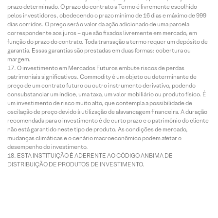
prazo determinado. O prazo do contrato a Termo é livremente escolhido
pelos investidores, obedecendo o prazo mínimo de 16 dias e máximo de 999
dias corridos. O preço será o valor da ação adicionado de uma parcela
correspondente aos juros – que são fixados livremente em mercado, em
função do prazo do contrato. Toda transação a termo requer um depósito de
garantia. Essas garantias são prestadas em duas formas: cobertura ou
margem.
O investimento em Mercados Futuros embute riscos de perdas
patrimoniais significativos. Commodity é um objeto ou determinante de
preço de um contrato futuro ou outro instrumento derivativo, podendo
consubstanciar um índice, uma taxa, um valor mobiliário ou produto físico. É
um investimento de risco muito alto, que contempla a possibilidade de
oscilação de preço devido à utilização de alavancagem financeira. A duração
recomendada para o investimento é de curto prazo e o patrimônio do cliente
não está garantido neste tipo de produto. As condições de mercado,
mudanças climáticas e o cenário macroeconômico podem afetar o
desempenho do investimento.
ESTA INSTITUIÇÃO É ADERENTE AO CÓDIGO ANBIMA DE
DISTRIBUIÇÃO DE PRODUTOS DE INVESTIMENTO.