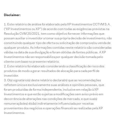
Disclaimer:
Este relatório de análise foi elaborado pela XP Investimentos CCTVM S.A.
(“XP Investimentos ou XP”) de acordo com todas as exigências previstas na
Resolução CVM 20/2021, tem como objetivo fornecer informações que
possam auxiliar o investidor a tomar sua própria decisão de investimento, não
constituindo qualquer tipo de oferta ou solicitação de compra e/ou venda de
qualquer produto. As informações contidas neste relatório são consideradas
válidas na data de sua divulgação e foram obtidas de fontes públicas. A XP
Investimentos não se responsabiliza por qualquer decisão tomada pelo
cliente com base no presente relatório.
Este relatório foi elaborado considerando a classificação de risco dos
produtos de modo a gerar resultados de alocação para cada perfil de
investidor.
O(s) signatário(s) deste relatório declara(m) que as recomendações
refletem única e exclusivamente suas análises e opiniões pessoais, que
foram produzidas de forma independente, inclusive em relação à XP
Investimentos e que estão sujeitas a modificações sem aviso prévio em
decorrência de alterações nas condições de mercado, e que sua(s)
remuneração(es) é(são) indiretamente influenciada por receitas
provenientes dos negócios e operações financeiras realizadas pela XP
Investimentos.