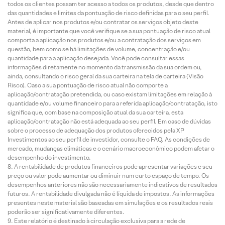
todos os clientes possam ter acesso a todos os produtos, desde que dentro
das quantidades e limites da pontuação de risco definidas para o seu perfil.
Antes de aplicar nos produtos e/ou contratar os serviços objeto deste
material, é importante que você verifique se a sua pontuação de risco atual
comporta a aplicação nos produtos e/ou a contratação dos serviços em
questão, bem como se há limitações de volume, concentração e/ou
quantidade para a aplicação desejada. Você pode consultar essas
informações diretamente no momento da transmissão da sua ordem ou,
ainda, consultando o risco geral da sua carteira na tela de carteira (Visão
Risco). Caso a sua pontuação de risco atual não comporte a
aplicação/contratação pretendida, ou caso existam limitações em relação à
quantidade e/ou volume financeiro para a referida aplicação/contratação, isto
significa que, com base na composição atual da sua carteira, esta
aplicação/contratação não está adequada ao seu perfil. Em caso de dúvidas
sobre o processo de adequação dos produtos oferecidos pela XP
Investimentos ao seu perfil de investidor, consulte o FAQ. As condições de
mercado, mudanças climáticas e o cenário macroeconômico podem afetar o
desempenho do investimento.
A rentabilidade de produtos financeiros pode apresentar variações e seu
preço ou valor pode aumentar ou diminuir num curto espaço de tempo. Os
desempenhos anteriores não são necessariamente indicativos de resultados
futuros. A rentabilidade divulgada não é líquida de impostos. As informações
presentes neste material são baseadas em simulações e os resultados reais
poderão ser significativamente diferentes.
Este relatório é destinado à circulação exclusiva para a rede de