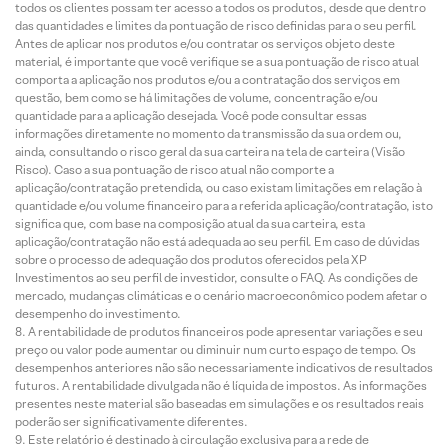
todos os clientes possam ter acesso a todos os produtos, desde que dentro
das quantidades e limites da pontuação de risco definidas para o seu perfil.
Antes de aplicar nos produtos e/ou contratar os serviços objeto deste
material, é importante que você verifique se a sua pontuação de risco atual
comporta a aplicação nos produtos e/ou a contratação dos serviços em
questão, bem como se há limitações de volume, concentração e/ou
quantidade para a aplicação desejada. Você pode consultar essas
informações diretamente no momento da transmissão da sua ordem ou,
ainda, consultando o risco geral da sua carteira na tela de carteira (Visão
Risco). Caso a sua pontuação de risco atual não comporte a
aplicação/contratação pretendida, ou caso existam limitações em relação à
quantidade e/ou volume financeiro para a referida aplicação/contratação, isto
significa que, com base na composição atual da sua carteira, esta
aplicação/contratação não está adequada ao seu perfil. Em caso de dúvidas
sobre o processo de adequação dos produtos oferecidos pela XP
Investimentos ao seu perfil de investidor, consulte o FAQ. As condições de
mercado, mudanças climáticas e o cenário macroeconômico podem afetar o
desempenho do investimento.
A rentabilidade de produtos financeiros pode apresentar variações e seu
preço ou valor pode aumentar ou diminuir num curto espaço de tempo. Os
desempenhos anteriores não são necessariamente indicativos de resultados
futuros. A rentabilidade divulgada não é líquida de impostos. As informações
presentes neste material são baseadas em simulações e os resultados reais
poderão ser significativamente diferentes.
Este relatório é destinado à circulação exclusiva para a rede de