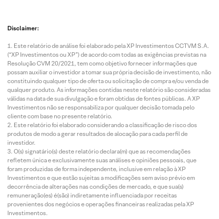
Disclaimer:
Este relatório de análise foi elaborado pela XP Investimentos CCTVM S.A.
(“XP Investimentos ou XP”) de acordo com todas as exigências previstas na
Resolução CVM 20/2021, tem como objetivo fornecer informações que
possam auxiliar o investidor a tomar sua própria decisão de investimento, não
constituindo qualquer tipo de oferta ou solicitação de compra e/ou venda de
qualquer produto. As informações contidas neste relatório são consideradas
válidas na data de sua divulgação e foram obtidas de fontes públicas. A XP
Investimentos não se responsabiliza por qualquer decisão tomada pelo
cliente com base no presente relatório.
Este relatório foi elaborado considerando a classificação de risco dos
produtos de modo a gerar resultados de alocação para cada perfil de
investidor.
O(s) signatário(s) deste relatório declara(m) que as recomendações
refletem única e exclusivamente suas análises e opiniões pessoais, que
foram produzidas de forma independente, inclusive em relação à XP
Investimentos e que estão sujeitas a modificações sem aviso prévio em
decorrência de alterações nas condições de mercado, e que sua(s)
remuneração(es) é(são) indiretamente influenciada por receitas
provenientes dos negócios e operações financeiras realizadas pela XP
Investimentos.