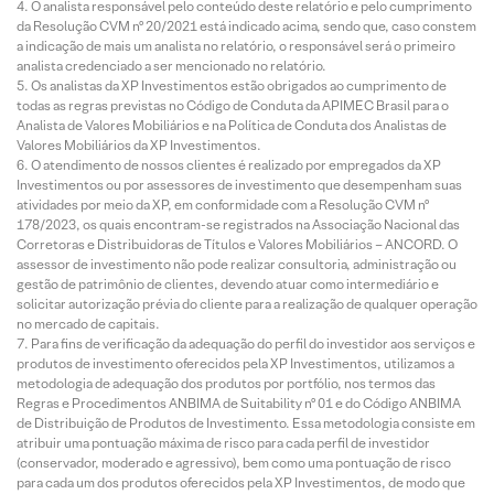
O analista responsável pelo conteúdo deste relatório e pelo cumprimento
da Resolução CVM nº 20/2021 está indicado acima, sendo que, caso constem
a indicação de mais um analista no relatório, o responsável será o primeiro
analista credenciado a ser mencionado no relatório.
Os analistas da XP Investimentos estão obrigados ao cumprimento de
todas as regras previstas no Código de Conduta da APIMEC Brasil para o
Analista de Valores Mobiliários e na Política de Conduta dos Analistas de
Valores Mobiliários da XP Investimentos.
O atendimento de nossos clientes é realizado por empregados da XP
Investimentos ou por assessores de investimento que desempenham suas
atividades por meio da XP, em conformidade com a Resolução CVM nº
178/2023, os quais encontram-se registrados na Associação Nacional das
Corretoras e Distribuidoras de Títulos e Valores Mobiliários – ANCORD. O
assessor de investimento não pode realizar consultoria, administração ou
gestão de patrimônio de clientes, devendo atuar como intermediário e
solicitar autorização prévia do cliente para a realização de qualquer operação
no mercado de capitais.
Para fins de verificação da adequação do perfil do investidor aos serviços e
produtos de investimento oferecidos pela XP Investimentos, utilizamos a
metodologia de adequação dos produtos por portfólio, nos termos das
Regras e Procedimentos ANBIMA de Suitability nº 01 e do Código ANBIMA
de Distribuição de Produtos de Investimento. Essa metodologia consiste em
atribuir uma pontuação máxima de risco para cada perfil de investidor
(conservador, moderado e agressivo), bem como uma pontuação de risco
para cada um dos produtos oferecidos pela XP Investimentos, de modo que