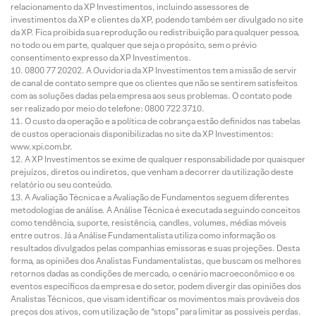
relacionamento da XP Investimentos, incluindo assessores de
investimentos da XP e clientes da XP, podendo também ser divulgado no site
da XP. Fica proibida sua reprodução ou redistribuição para qualquer pessoa,
no todo ou em parte, qualquer que seja o propósito, sem o prévio
consentimento expresso da XP Investimentos.
0800 77 20202. A Ouvidoria da XP Investimentos tem a missão de servir
de canal de contato sempre que os clientes que não se sentirem satisfeitos
com as soluções dadas pela empresa aos seus problemas. O contato pode
ser realizado por meio do telefone: 0800 722 3710.
O custo da operação e a política de cobrança estão definidos nas tabelas
de custos operacionais disponibilizadas no site da XP Investimentos:
www.xpi.com.br.
A XP Investimentos se exime de qualquer responsabilidade por quaisquer
prejuízos, diretos ou indiretos, que venham a decorrer da utilização deste
relatório ou seu conteúdo.
A Avaliação Técnica e a Avaliação de Fundamentos seguem diferentes
metodologias de análise. A Análise Técnica é executada seguindo conceitos
como tendência, suporte, resistência, candles, volumes, médias móveis
entre outros. Já a Análise Fundamentalista utiliza como informação os
resultados divulgados pelas companhias emissoras e suas projeções. Desta
forma, as opiniões dos Analistas Fundamentalistas, que buscam os melhores
retornos dadas as condições de mercado, o cenário macroeconômico e os
eventos específicos da empresa e do setor, podem divergir das opiniões dos
Analistas Técnicos, que visam identificar os movimentos mais prováveis dos
preços dos ativos, com utilização de “stops” para limitar as possíveis perdas.