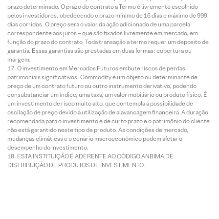
prazo determinado. O prazo do contrato a Termo é livremente escolhido
pelos investidores, obedecendo o prazo mínimo de 16 dias e máximo de 999
dias corridos. O preço será o valor da ação adicionado de uma parcela
correspondente aos juros – que são fixados livremente em mercado, em
função do prazo do contrato. Toda transação a termo requer um depósito de
garantia. Essas garantias são prestadas em duas formas: cobertura ou
margem.
O investimento em Mercados Futuros embute riscos de perdas
patrimoniais significativos. Commodity é um objeto ou determinante de
preço de um contrato futuro ou outro instrumento derivativo, podendo
consubstanciar um índice, uma taxa, um valor mobiliário ou produto físico. É
um investimento de risco muito alto, que contempla a possibilidade de
oscilação de preço devido à utilização de alavancagem financeira. A duração
recomendada para o investimento é de curto prazo e o patrimônio do cliente
não está garantido neste tipo de produto. As condições de mercado,
mudanças climáticas e o cenário macroeconômico podem afetar o
desempenho do investimento.
ESTA INSTITUIÇÃO É ADERENTE AO CÓDIGO ANBIMA DE
DISTRIBUIÇÃO DE PRODUTOS DE INVESTIMENTO.