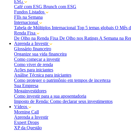
ESG
Café com ESG
Brunch com ESG
Fundos Listados
FIIs na Semana
Internacional
Tabela de Múltiplos Internacional
Top 5 temas globais
O Mês d
Renda Fixa
De Olho na Renda Fixa
De Olho nos Ratings
A Semana na Re
Aprenda a Investir
Glossário financeiro
Organize sua vida financeira
Como começar a investir
Como viver de renda
Ações para iniciantes
Análise Técnica para iniciantes
Como proteger o patrimônio em tempos de incerteza
Sua Empresa
Megainvestidores
Como investir para a sua aposentadoria
Imposto de Renda: Como declarar seus investimentos
Vídeos
Morning Call
Aprenda a Investir
Expert Drops
XP da Questão