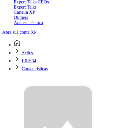
Expert Talks CEOs
Expert Talks
Carteira XP
Outliers
Análise Técnica
Abra sua conta XP
Ações
LILY34
Características