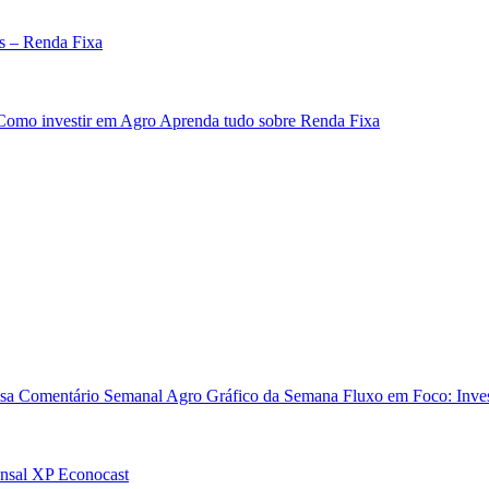
s – Renda Fixa
Como investir em Agro
Aprenda tudo sobre Renda Fixa
sa
Comentário Semanal Agro
Gráfico da Semana
Fluxo em Foco: Inves
nsal
XP Econocast