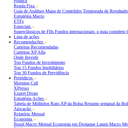
Política
Renda Fixa
Guia de Análises
Mapa de Conteúdos
Temporada de Resultado
Estratégia Macro
ETFs
Especiais
Superclássicos de FIIs
Fundos internacionais: o guia completo
Lista de ações
Recomendações
Carteiras Recomendadas
Carteiras XP Alfa
Onde Investir
Top Fundos de Investimento
Top 15 Fundos Imobiliários
Top 30 Fundos de Previdência
Periódicos
Morning Call
XPresso
Expert Drops
Estratégia Ações
Tabela de Múltiplos
Raio-XP da Bolsa
Resumo semanal da Bol
Alocação
Relatório Mensal
Economia
Brasil Macro Mensal
Economia em Destaque
Latam Macro Me