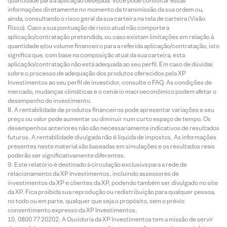
quantidade para a aplicação desejada. Você pode consultar essas
informações diretamente no momento da transmissão da sua ordem ou,
ainda, consultando o risco geral da sua carteira na tela de carteira (Visão
Risco). Caso a sua pontuação de risco atual não comporte a
aplicação/contratação pretendida, ou caso existam limitações em relação à
quantidade e/ou volume financeiro para a referida aplicação/contratação, isto
significa que, com base na composição atual da sua carteira, esta
aplicação/contratação não está adequada ao seu perfil. Em caso de dúvidas
sobre o processo de adequação dos produtos oferecidos pela XP
Investimentos ao seu perfil de investidor, consulte o FAQ. As condições de
mercado, mudanças climáticas e o cenário macroeconômico podem afetar o
desempenho do investimento.
A rentabilidade de produtos financeiros pode apresentar variações e seu
preço ou valor pode aumentar ou diminuir num curto espaço de tempo. Os
desempenhos anteriores não são necessariamente indicativos de resultados
futuros. A rentabilidade divulgada não é líquida de impostos. As informações
presentes neste material são baseadas em simulações e os resultados reais
poderão ser significativamente diferentes.
Este relatório é destinado à circulação exclusiva para a rede de
relacionamento da XP Investimentos, incluindo assessores de
investimentos da XP e clientes da XP, podendo também ser divulgado no site
da XP. Fica proibida sua reprodução ou redistribuição para qualquer pessoa,
no todo ou em parte, qualquer que seja o propósito, sem o prévio
consentimento expresso da XP Investimentos.
0800 77 20202. A Ouvidoria da XP Investimentos tem a missão de servir