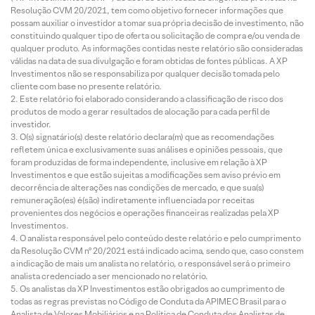
Resolução CVM 20/2021, tem como objetivo fornecer informações que
possam auxiliar o investidor a tomar sua própria decisão de investimento, não
constituindo qualquer tipo de oferta ou solicitação de compra e/ou venda de
qualquer produto. As informações contidas neste relatório são consideradas
válidas na data de sua divulgação e foram obtidas de fontes públicas. A XP
Investimentos não se responsabiliza por qualquer decisão tomada pelo
cliente com base no presente relatório.
Este relatório foi elaborado considerando a classificação de risco dos
produtos de modo a gerar resultados de alocação para cada perfil de
investidor.
O(s) signatário(s) deste relatório declara(m) que as recomendações
refletem única e exclusivamente suas análises e opiniões pessoais, que
foram produzidas de forma independente, inclusive em relação à XP
Investimentos e que estão sujeitas a modificações sem aviso prévio em
decorrência de alterações nas condições de mercado, e que sua(s)
remuneração(es) é(são) indiretamente influenciada por receitas
provenientes dos negócios e operações financeiras realizadas pela XP
Investimentos.
O analista responsável pelo conteúdo deste relatório e pelo cumprimento
da Resolução CVM nº 20/2021 está indicado acima, sendo que, caso constem
a indicação de mais um analista no relatório, o responsável será o primeiro
analista credenciado a ser mencionado no relatório.
Os analistas da XP Investimentos estão obrigados ao cumprimento de
todas as regras previstas no Código de Conduta da APIMEC Brasil para o
Analista de Valores Mobiliários e na Política de Conduta dos Analistas de