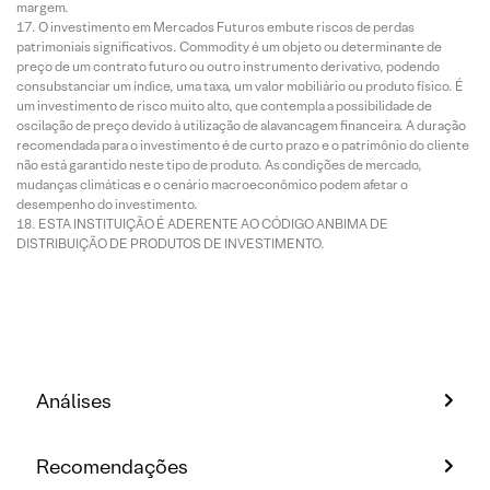
margem.
O investimento em Mercados Futuros embute riscos de perdas
patrimoniais significativos. Commodity é um objeto ou determinante de
preço de um contrato futuro ou outro instrumento derivativo, podendo
consubstanciar um índice, uma taxa, um valor mobiliário ou produto físico. É
um investimento de risco muito alto, que contempla a possibilidade de
oscilação de preço devido à utilização de alavancagem financeira. A duração
recomendada para o investimento é de curto prazo e o patrimônio do cliente
não está garantido neste tipo de produto. As condições de mercado,
mudanças climáticas e o cenário macroeconômico podem afetar o
desempenho do investimento.
ESTA INSTITUIÇÃO É ADERENTE AO CÓDIGO ANBIMA DE
DISTRIBUIÇÃO DE PRODUTOS DE INVESTIMENTO.
Análises
Recomendações