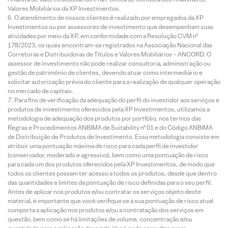
Valores Mobiliários da XP Investimentos.
O atendimento de nossos clientes é realizado por empregados da XP
Investimentos ou por assessores de investimento que desempenham suas
atividades por meio da XP, em conformidade com a Resolução CVM nº
178/2023, os quais encontram-se registrados na Associação Nacional das
Corretoras e Distribuidoras de Títulos e Valores Mobiliários – ANCORD. O
assessor de investimento não pode realizar consultoria, administração ou
gestão de patrimônio de clientes, devendo atuar como intermediário e
solicitar autorização prévia do cliente para a realização de qualquer operação
no mercado de capitais.
Para fins de verificação da adequação do perfil do investidor aos serviços e
produtos de investimento oferecidos pela XP Investimentos, utilizamos a
metodologia de adequação dos produtos por portfólio, nos termos das
Regras e Procedimentos ANBIMA de Suitability nº 01 e do Código ANBIMA
de Distribuição de Produtos de Investimento. Essa metodologia consiste em
atribuir uma pontuação máxima de risco para cada perfil de investidor
(conservador, moderado e agressivo), bem como uma pontuação de risco
para cada um dos produtos oferecidos pela XP Investimentos, de modo que
todos os clientes possam ter acesso a todos os produtos, desde que dentro
das quantidades e limites da pontuação de risco definidas para o seu perfil.
Antes de aplicar nos produtos e/ou contratar os serviços objeto deste
material, é importante que você verifique se a sua pontuação de risco atual
comporta a aplicação nos produtos e/ou a contratação dos serviços em
questão, bem como se há limitações de volume, concentração e/ou