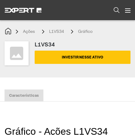
Ações
L1VS34
Gráfico
L1VS34
INVESTIR NESSE ATIVO
Características
Gráfico - Ações L1VS34