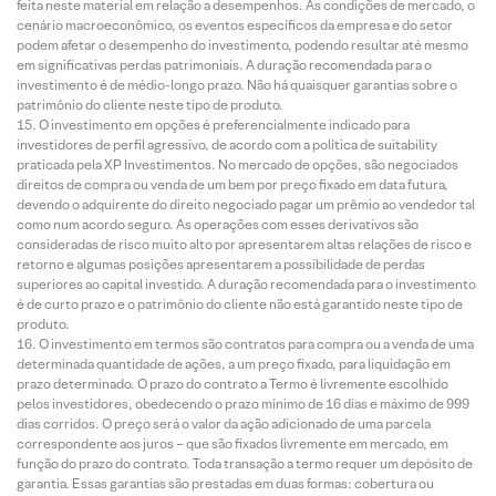
feita neste material em relação a desempenhos. As condições de mercado, o
cenário macroeconômico, os eventos específicos da empresa e do setor
podem afetar o desempenho do investimento, podendo resultar até mesmo
em significativas perdas patrimoniais. A duração recomendada para o
investimento é de médio-longo prazo. Não há quaisquer garantias sobre o
patrimônio do cliente neste tipo de produto.
O investimento em opções é preferencialmente indicado para
investidores de perfil agressivo, de acordo com a política de suitability
praticada pela XP Investimentos. No mercado de opções, são negociados
direitos de compra ou venda de um bem por preço fixado em data futura,
devendo o adquirente do direito negociado pagar um prêmio ao vendedor tal
como num acordo seguro. As operações com esses derivativos são
consideradas de risco muito alto por apresentarem altas relações de risco e
retorno e algumas posições apresentarem a possibilidade de perdas
superiores ao capital investido. A duração recomendada para o investimento
é de curto prazo e o patrimônio do cliente não está garantido neste tipo de
produto.
O investimento em termos são contratos para compra ou a venda de uma
determinada quantidade de ações, a um preço fixado, para liquidação em
prazo determinado. O prazo do contrato a Termo é livremente escolhido
pelos investidores, obedecendo o prazo mínimo de 16 dias e máximo de 999
dias corridos. O preço será o valor da ação adicionado de uma parcela
correspondente aos juros – que são fixados livremente em mercado, em
função do prazo do contrato. Toda transação a termo requer um depósito de
garantia. Essas garantias são prestadas em duas formas: cobertura ou