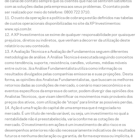
de canal de contato sempre que os clientes que não se sentirem satisfeitos
com as soluções dadas pela empresa aos seus problemas. O contato pode
ser realizado por meio do telefone: 0800 722 3710.
O custo da operação e a política de cobrança estão definidos nas tabelas
de custos operacionais disponibilizadas no site da XP Investimentos:
www.xpi.com.br.
A XP Investimentos se exime de qualquer responsabilidade por quaisquer
prejuízos, diretos ou indiretos, que venham a decorrer da utilização deste
relatório ou seu conteúdo.
A Avaliação Técnica e a Avaliação de Fundamentos seguem diferentes
metodologias de análise. A Análise Técnica é executada seguindo conceitos
como tendência, suporte, resistência, candles, volumes, médias móveis
entre outros. Já a Análise Fundamentalista utiliza como informação os
resultados divulgados pelas companhias emissoras e suas projeções. Desta
forma, as opiniões dos Analistas Fundamentalistas, que buscam os melhores
retornos dadas as condições de mercado, o cenário macroeconômico e os
eventos específicos da empresa e do setor, podem divergir das opiniões dos
Analistas Técnicos, que visam identificar os movimentos mais prováveis dos
preços dos ativos, com utilização de “stops” para limitar as possíveis perdas.
Ação é uma fração do capital de uma empresa que é negociada no
mercado. É um título de renda variável, ou seja, um investimento no qual a
rentabilidade não é preestabelecida, varia conforme as cotações de
mercado. O investimento em ações é um investimento de alto risco e os
desempenhos anteriores não são necessariamente indicativos de resultados
futuros e nenhuma declaração ou garantia, de forma expressa ou implícita, é