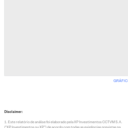
GRÁFIC
Disclaimer:
Este relatório de análise foi elaborado pela XP Investimentos CCTVM S.A.
(“XP Investimentos ou XP”) de acordo com todas as exigências previstas na