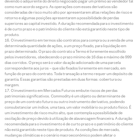
devendo o adquirente do direito negociado pagar um prêmio ao vendedor tal
como num acordo seguro. As operações com esses derivativos são
consideradas de risco muito alto por apresentarem altas relações de risco e
retorno e algumas posições apresentarem a possibilidade de perdas
superiores ao capital investido. A duração recomendada para o investimento
é de curto prazo e o patrimônio do cliente não está garantido neste tipo de
produto.
O investimento em termos são contratos para compra ou a venda de uma
determinada quantidade de ações, a um preço fixado, para liquidação em
prazo determinado. O prazo do contrato a Termo é livremente escolhido
pelos investidores, obedecendo o prazo mínimo de 16 dias e máximo de 999
dias corridos. O preço será o valor da ação adicionado de uma parcela
correspondente aos juros – que são fixados livremente em mercado, em
função do prazo do contrato. Toda transação a termo requer um depósito de
garantia. Essas garantias são prestadas em duas formas: cobertura ou
margem.
O investimento em Mercados Futuros embute riscos de perdas
patrimoniais significativos. Commodity é um objeto ou determinante de
preço de um contrato futuro ou outro instrumento derivativo, podendo
consubstanciar um índice, uma taxa, um valor mobiliário ou produto físico. É
um investimento de risco muito alto, que contempla a possibilidade de
oscilação de preço devido à utilização de alavancagem financeira. A duração
recomendada para o investimento é de curto prazo e o patrimônio do cliente
não está garantido neste tipo de produto. As condições de mercado,
mudanças climáticas e o cenário macroeconômico podem afetar o