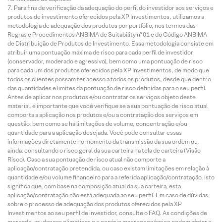
Para fins de verificação da adequação do perfil do investidor aos serviços e
produtos de investimento oferecidos pela XP Investimentos, utilizamos a
metodologia de adequação dos produtos por portfólio, nos termos das
Regras e Procedimentos ANBIMA de Suitability nº 01 e do Código ANBIMA
de Distribuição de Produtos de Investimento. Essa metodologia consiste em
atribuir uma pontuação máxima de risco para cada perfil de investidor
(conservador, moderado e agressivo), bem como uma pontuação de risco
para cada um dos produtos oferecidos pela XP Investimentos, de modo que
todos os clientes possam ter acesso a todos os produtos, desde que dentro
das quantidades e limites da pontuação de risco definidas para o seu perfil.
Antes de aplicar nos produtos e/ou contratar os serviços objeto deste
material, é importante que você verifique se a sua pontuação de risco atual
comporta a aplicação nos produtos e/ou a contratação dos serviços em
questão, bem como se há limitações de volume, concentração e/ou
quantidade para a aplicação desejada. Você pode consultar essas
informações diretamente no momento da transmissão da sua ordem ou,
ainda, consultando o risco geral da sua carteira na tela de carteira (Visão
Risco). Caso a sua pontuação de risco atual não comporte a
aplicação/contratação pretendida, ou caso existam limitações em relação à
quantidade e/ou volume financeiro para a referida aplicação/contratação, isto
significa que, com base na composição atual da sua carteira, esta
aplicação/contratação não está adequada ao seu perfil. Em caso de dúvidas
sobre o processo de adequação dos produtos oferecidos pela XP
Investimentos ao seu perfil de investidor, consulte o FAQ. As condições de
mercado, mudanças climáticas e o cenário macroeconômico podem afetar o