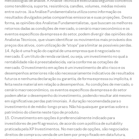
metodologias de análise. A Análise Técnica é executada seguindo conceitos
como tendência, suporte, resistência, candles, volumes, médias móveis
entre outros. Já a Análise Fundamentalista utiliza como informação os
resultados divulgados pelas companhias emissoras e suas projeções. Desta
forma, as opiniões dos Analistas Fundamentalistas, que buscam os melhores
retornos dadas as condições de mercado, o cenário macroeconômico e os
eventos específicos da empresa e do setor, podem divergir das opiniões dos
Analistas Técnicos, que visam identificar os movimentos mais prováveis dos
preços dos ativos, com utilização de “stops” para limitar as possíveis perdas.
Ação é uma fração do capital de uma empresa que é negociada no
mercado. É um título de renda variável, ou seja, um investimento no qual a
rentabilidade não é preestabelecida, varia conforme as cotações de
mercado. O investimento em ações é um investimento de alto risco e os
desempenhos anteriores não são necessariamente indicativos de resultados
futuros e nenhuma declaração ou garantia, de forma expressa ou implícita, é
feita neste material em relação a desempenhos. As condições de mercado, o
cenário macroeconômico, os eventos específicos da empresa e do setor
podem afetar o desempenho do investimento, podendo resultar até mesmo
em significativas perdas patrimoniais. A duração recomendada para o
investimento é de médio-longo prazo. Não há quaisquer garantias sobre o
patrimônio do cliente neste tipo de produto.
O investimento em opções é preferencialmente indicado para
investidores de perfil agressivo, de acordo com a política de suitability
praticada pela XP Investimentos. No mercado de opções, são negociados
direitos de compra ou venda de um bem por preço fixado em data futura,