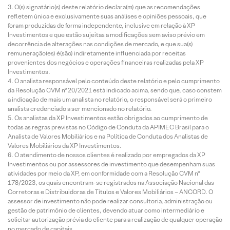
O(s) signatário(s) deste relatório declara(m) que as recomendações
refletem única e exclusivamente suas análises e opiniões pessoais, que
foram produzidas de forma independente, inclusive em relação à XP
Investimentos e que estão sujeitas a modificações sem aviso prévio em
decorrência de alterações nas condições de mercado, e que sua(s)
remuneração(es) é(são) indiretamente influenciada por receitas
provenientes dos negócios e operações financeiras realizadas pela XP
Investimentos.
O analista responsável pelo conteúdo deste relatório e pelo cumprimento
da Resolução CVM nº 20/2021 está indicado acima, sendo que, caso constem
a indicação de mais um analista no relatório, o responsável será o primeiro
analista credenciado a ser mencionado no relatório.
Os analistas da XP Investimentos estão obrigados ao cumprimento de
todas as regras previstas no Código de Conduta da APIMEC Brasil para o
Analista de Valores Mobiliários e na Política de Conduta dos Analistas de
Valores Mobiliários da XP Investimentos.
O atendimento de nossos clientes é realizado por empregados da XP
Investimentos ou por assessores de investimento que desempenham suas
atividades por meio da XP, em conformidade com a Resolução CVM nº
178/2023, os quais encontram-se registrados na Associação Nacional das
Corretoras e Distribuidoras de Títulos e Valores Mobiliários – ANCORD. O
assessor de investimento não pode realizar consultoria, administração ou
gestão de patrimônio de clientes, devendo atuar como intermediário e
solicitar autorização prévia do cliente para a realização de qualquer operação
no mercado de capitais.