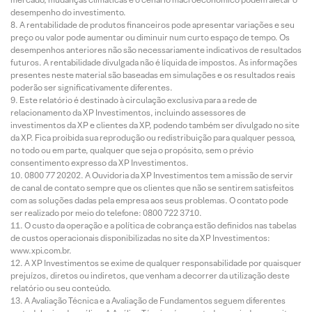
desempenho do investimento.
A rentabilidade de produtos financeiros pode apresentar variações e seu
preço ou valor pode aumentar ou diminuir num curto espaço de tempo. Os
desempenhos anteriores não são necessariamente indicativos de resultados
futuros. A rentabilidade divulgada não é líquida de impostos. As informações
presentes neste material são baseadas em simulações e os resultados reais
poderão ser significativamente diferentes.
Este relatório é destinado à circulação exclusiva para a rede de
relacionamento da XP Investimentos, incluindo assessores de
investimentos da XP e clientes da XP, podendo também ser divulgado no site
da XP. Fica proibida sua reprodução ou redistribuição para qualquer pessoa,
no todo ou em parte, qualquer que seja o propósito, sem o prévio
consentimento expresso da XP Investimentos.
0800 77 20202. A Ouvidoria da XP Investimentos tem a missão de servir
de canal de contato sempre que os clientes que não se sentirem satisfeitos
com as soluções dadas pela empresa aos seus problemas. O contato pode
ser realizado por meio do telefone: 0800 722 3710.
O custo da operação e a política de cobrança estão definidos nas tabelas
de custos operacionais disponibilizadas no site da XP Investimentos:
www.xpi.com.br.
A XP Investimentos se exime de qualquer responsabilidade por quaisquer
prejuízos, diretos ou indiretos, que venham a decorrer da utilização deste
relatório ou seu conteúdo.
A Avaliação Técnica e a Avaliação de Fundamentos seguem diferentes