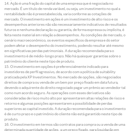
Ação é uma fração do capital de uma empresa que é negociada no
mercado. É um título de renda variável, ou seja, um investimento no qual a
rentabilidade não é preestabelecida, varia conforme as cotações de
mercado. O investimento em ações é um investimento de alto risco e os
desempenhos anteriores não são necessariamente indicativos de resultados
futuros e nenhuma declaração ou garantia, de forma expressa ou implícita, é
feita neste material em relação a desempenhos. As condições de mercado, o
cenário macroeconômico, os eventos específicos da empresa e do setor
podem afetar o desempenho do investimento, podendo resultar até mesmo
em significativas perdas patrimoniais. A duração recomendada para o
investimento é de médio-longo prazo. Não há quaisquer garantias sobre o
patrimônio do cliente neste tipo de produto.
O investimento em opções é preferencialmente indicado para
investidores de perfil agressivo, de acordo com a política de suitability
praticada pela XP Investimentos. No mercado de opções, são negociados
direitos de compra ou venda de um bem por preço fixado em data futura,
devendo o adquirente do direito negociado pagar um prêmio ao vendedor tal
como num acordo seguro. As operações com esses derivativos são
consideradas de risco muito alto por apresentarem altas relações de risco e
retorno e algumas posições apresentarem a possibilidade de perdas
superiores ao capital investido. A duração recomendada para o investimento
é de curto prazo e o patrimônio do cliente não está garantido neste tipo de
produto.
O investimento em termos são contratos para compra ou a venda de uma
determinada quantidade de ações, a um preço fixado, para liquidação em