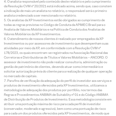
O analista responsável pelo conteúdo deste relatório e pelo cumprimento
da Resolução CVM nº 20/2021 está indicado acima, sendo que, caso constem
a indicação de mais um analista no relatório, o responsável será o primeiro
analista credenciado a ser mencionado no relatório.
Os analistas da XP Investimentos estão obrigados ao cumprimento de
todas as regras previstas no Código de Conduta da APIMEC Brasil para o
Analista de Valores Mobiliários e na Política de Conduta dos Analistas de
Valores Mobiliários da XP Investimentos.
O atendimento de nossos clientes é realizado por empregados da XP
Investimentos ou por assessores de investimento que desempenham suas
atividades por meio da XP, em conformidade com a Resolução CVM nº
178/2023, os quais encontram-se registrados na Associação Nacional das
Corretoras e Distribuidoras de Títulos e Valores Mobiliários – ANCORD. O
assessor de investimento não pode realizar consultoria, administração ou
gestão de patrimônio de clientes, devendo atuar como intermediário e
solicitar autorização prévia do cliente para a realização de qualquer operação
no mercado de capitais.
Para fins de verificação da adequação do perfil do investidor aos serviços e
produtos de investimento oferecidos pela XP Investimentos, utilizamos a
metodologia de adequação dos produtos por portfólio, nos termos das
Regras e Procedimentos ANBIMA de Suitability nº 01 e do Código ANBIMA
de Distribuição de Produtos de Investimento. Essa metodologia consiste em
atribuir uma pontuação máxima de risco para cada perfil de investidor
(conservador, moderado e agressivo), bem como uma pontuação de risco
para cada um dos produtos oferecidos pela XP Investimentos, de modo que