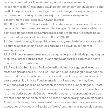
relacionamento da XP Investimentos, incluindo assessores de
investimentos da XP e clientes da XP, podendo também ser divulgado no site
da XP. Fica proibida sua reprodução ou redistribuição para qualquer pessoa,
no todo ou em parte, qualquer que seja o propósito, sem o prévio
consentimento expresso da XP Investimentos.
0800 77 20202. A Ouvidoria da XP Investimentos tem a missão de servir
de canal de contato sempre que os clientes que não se sentirem satisfeitos
com as soluções dadas pela empresa aos seus problemas. O contato pode
ser realizado por meio do telefone: 0800 722 3710.
O custo da operação e a política de cobrança estão definidos nas tabelas
de custos operacionais disponibilizadas no site da XP Investimentos:
www.xpi.com.br.
A XP Investimentos se exime de qualquer responsabilidade por quaisquer
prejuízos, diretos ou indiretos, que venham a decorrer da utilização deste
relatório ou seu conteúdo.
A Avaliação Técnica e a Avaliação de Fundamentos seguem diferentes
metodologias de análise. A Análise Técnica é executada seguindo conceitos
como tendência, suporte, resistência, candles, volumes, médias móveis
entre outros. Já a Análise Fundamentalista utiliza como informação os
resultados divulgados pelas companhias emissoras e suas projeções. Desta
forma, as opiniões dos Analistas Fundamentalistas, que buscam os melhores
retornos dadas as condições de mercado, o cenário macroeconômico e os
eventos específicos da empresa e do setor, podem divergir das opiniões dos
Analistas Técnicos, que visam identificar os movimentos mais prováveis dos
preços dos ativos, com utilização de “stops” para limitar as possíveis perdas.