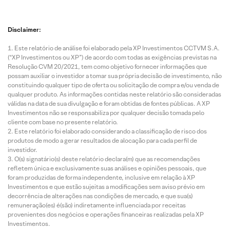
Disclaimer:
Este relatório de análise foi elaborado pela XP Investimentos CCTVM S.A.
(“XP Investimentos ou XP”) de acordo com todas as exigências previstas na
Resolução CVM 20/2021, tem como objetivo fornecer informações que
possam auxiliar o investidor a tomar sua própria decisão de investimento, não
constituindo qualquer tipo de oferta ou solicitação de compra e/ou venda de
qualquer produto. As informações contidas neste relatório são consideradas
válidas na data de sua divulgação e foram obtidas de fontes públicas. A XP
Investimentos não se responsabiliza por qualquer decisão tomada pelo
cliente com base no presente relatório.
Este relatório foi elaborado considerando a classificação de risco dos
produtos de modo a gerar resultados de alocação para cada perfil de
investidor.
O(s) signatário(s) deste relatório declara(m) que as recomendações
refletem única e exclusivamente suas análises e opiniões pessoais, que
foram produzidas de forma independente, inclusive em relação à XP
Investimentos e que estão sujeitas a modificações sem aviso prévio em
decorrência de alterações nas condições de mercado, e que sua(s)
remuneração(es) é(são) indiretamente influenciada por receitas
provenientes dos negócios e operações financeiras realizadas pela XP
Investimentos.