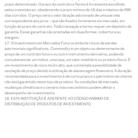
prazo determinado. O prazo do contrato a Termo é livremente escolhido
pelos investidores, obedecendo o prazo mínimo de 16 dias e máximo de 999
dias corridos. O preço será o valor da ação adicionado de uma parcela
correspondente aos juros – que são fixados livremente em mercado, em
função do prazo do contrato. Toda transação a termo requer um depósito de
garantia. Essas garantias são prestadas em duas formas: cobertura ou
margem.
O investimento em Mercados Futuros embute riscos de perdas
patrimoniais significativos. Commodity é um objeto ou determinante de
preço de um contrato futuro ou outro instrumento derivativo, podendo
consubstanciar um índice, uma taxa, um valor mobiliário ou produto físico. É
um investimento de risco muito alto, que contempla a possibilidade de
oscilação de preço devido à utilização de alavancagem financeira. A duração
recomendada para o investimento é de curto prazo e o patrimônio do cliente
não está garantido neste tipo de produto. As condições de mercado,
mudanças climáticas e o cenário macroeconômico podem afetar o
desempenho do investimento.
ESTA INSTITUIÇÃO É ADERENTE AO CÓDIGO ANBIMA DE
DISTRIBUIÇÃO DE PRODUTOS DE INVESTIMENTO.