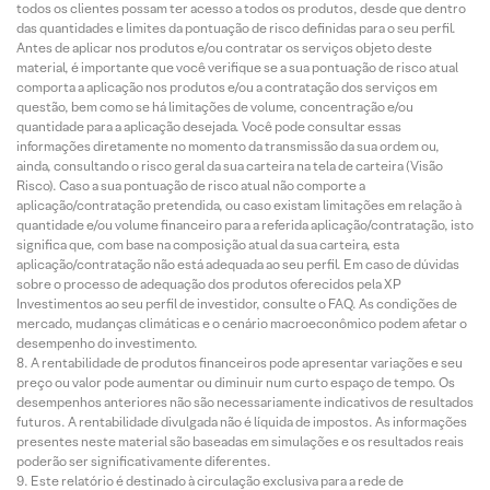
todos os clientes possam ter acesso a todos os produtos, desde que dentro
das quantidades e limites da pontuação de risco definidas para o seu perfil.
Antes de aplicar nos produtos e/ou contratar os serviços objeto deste
material, é importante que você verifique se a sua pontuação de risco atual
comporta a aplicação nos produtos e/ou a contratação dos serviços em
questão, bem como se há limitações de volume, concentração e/ou
quantidade para a aplicação desejada. Você pode consultar essas
informações diretamente no momento da transmissão da sua ordem ou,
ainda, consultando o risco geral da sua carteira na tela de carteira (Visão
Risco). Caso a sua pontuação de risco atual não comporte a
aplicação/contratação pretendida, ou caso existam limitações em relação à
quantidade e/ou volume financeiro para a referida aplicação/contratação, isto
significa que, com base na composição atual da sua carteira, esta
aplicação/contratação não está adequada ao seu perfil. Em caso de dúvidas
sobre o processo de adequação dos produtos oferecidos pela XP
Investimentos ao seu perfil de investidor, consulte o FAQ. As condições de
mercado, mudanças climáticas e o cenário macroeconômico podem afetar o
desempenho do investimento.
A rentabilidade de produtos financeiros pode apresentar variações e seu
preço ou valor pode aumentar ou diminuir num curto espaço de tempo. Os
desempenhos anteriores não são necessariamente indicativos de resultados
futuros. A rentabilidade divulgada não é líquida de impostos. As informações
presentes neste material são baseadas em simulações e os resultados reais
poderão ser significativamente diferentes.
Este relatório é destinado à circulação exclusiva para a rede de