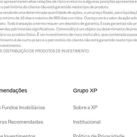
or apresentarem altas relações de risco e retorno e algumas posições apresentarem 
o patrimônio do cliente não está garantido neste tipo de produto.
 venda de uma determinada quantidade de ações, a um preço fixado, para liquidaç
 mínimo de 16 dias e máximo de 999 dias corridos. O preço será o valor da ação ad
ato. Toda transação a termo requer um depósito de garantia. Essas garantias são 
rdas patrimoniais significativos. Commodity é um objeto ou determinante de preç
rio ou produto físico. É um investimento de risco muito alto, que contempla a possi
imento é de curto prazo e o patrimônio do cliente não está garantido neste tipo 
nvestimento.
DE DISTRIBUIÇÃO DE PRODUTOS DE INVESTIMENTO.
mendações
Grupo XP
 Fundos Imobiliários
Sobre a XP
iras Recomendadas
Institucional
de Investimentos
Política de Privacidade