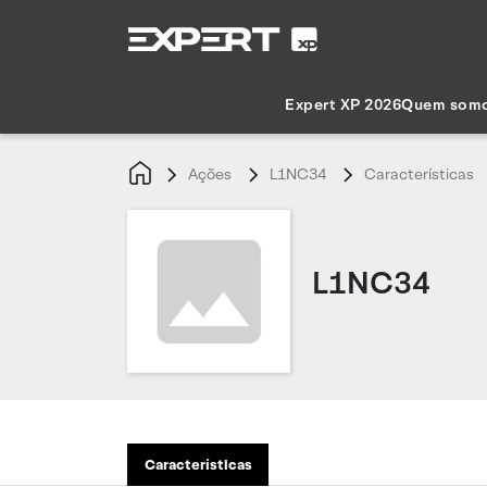
Expert XP 2026
Quem som
Ações
L1NC34
Características
L1NC34
Características