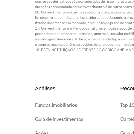
com esses derivativos são consideradas de risco muito alto p
duração recomendada para o investimento é de curto prazo e 
O investimento em termos são contratos para compra ou a
livremente escolhido pelos investidores, obedecendo o prazo
fixados livremente em mercado, em função do prazo do contr
O investimento em Mercados Futuros embute riscos de pe
podendo consubstanciar um índice, uma taxa, um valor mobiliá
alavancagem financeira. A duração recomendada para o invest
o cenário macroeconômico podem afetar o desempenho do i
ESTA INSTITUIÇÃO É ADERENTE AO CÓDIGO ANBIMA 
Análises
Reco
Fundos Imobiliários
Top 15
Guia de Investimentos
Carte
Ações
Guia 