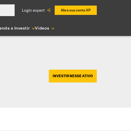
login expert
Abra sua conta XP
enda a Investir
Vídeos
INVESTIR NESSE ATIVO