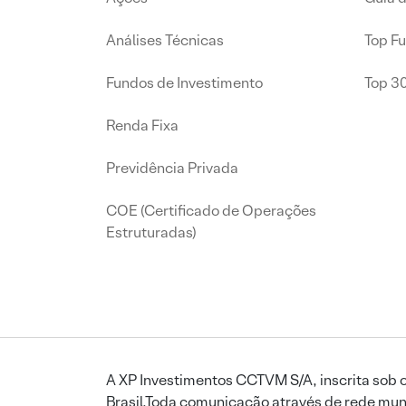
Análises Técnicas
Top F
Fundos de Investimento
Top 3
Renda Fixa
Previdência Privada
COE (Certificado de Operações
Estruturadas)
A XP Investimentos CCTVM S/A, inscrita sob o
Brasil.Toda comunicação através de rede mund