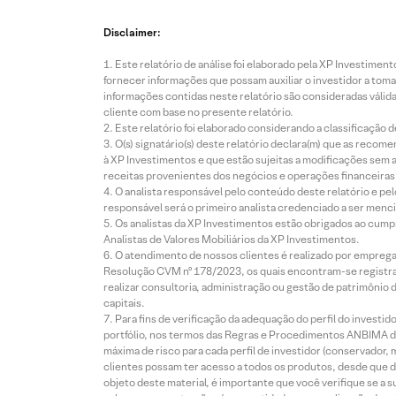
Disclaimer:
Este relatório de análise foi elaborado pela XP Investim
fornecer informações que possam auxiliar o investidor a toma
informações contidas neste relatório são consideradas válida
cliente com base no presente relatório.
Este relatório foi elaborado considerando a classificação d
O(s) signatário(s) deste relatório declara(m) que as reco
à XP Investimentos e que estão sujeitas a modificações sem 
receitas provenientes dos negócios e operações financeiras 
O analista responsável pelo conteúdo deste relatório e pe
responsável será o primeiro analista credenciado a ser menci
Os analistas da XP Investimentos estão obrigados ao cumpr
Analistas de Valores Mobiliários da XP Investimentos.
O atendimento de nossos clientes é realizado por empreg
Resolução CVM nº 178/2023, os quais encontram-se registrad
realizar consultoria, administração ou gestão de patrimônio 
capitais.
Para fins de verificação da adequação do perfil do invest
portfólio, nos termos das Regras e Procedimentos ANBIMA de
máxima de risco para cada perfil de investidor (conservado
clientes possam ter acesso a todos os produtos, desde que de
objeto deste material, é importante que você verifique se a