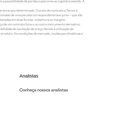
a possibilidade de perdas superiores ao capital investido. A
ão em prazo determinado. O prazo do contrato a Termo é
icionado de uma parcela correspondente aos juros – que são
prestadas em duas formas: cobertura ou margem.
o de um contrato futuro ou outro instrumento derivativo,
bilidade de oscilação de preço devido à utilização de
de produto. As condições de mercado, mudanças climáticas e
Analistas
Conheça nossos analistas