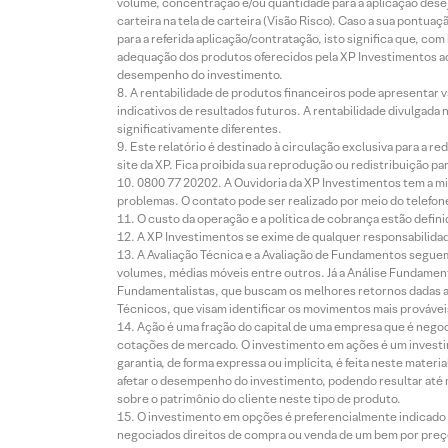
volume, concentração e/ou quantidade para a aplicação dese
carteira na tela de carteira (Visão Risco). Caso a sua pontu
para a referida aplicação/contratação, isto significa que, co
adequação dos produtos oferecidos pela XP Investimentos ao
desempenho do investimento.
A rentabilidade de produtos financeiros pode apresentar
indicativos de resultados futuros. A rentabilidade divulgada
significativamente diferentes.
Este relatório é destinado à circulação exclusiva para a 
site da XP. Fica proibida sua reprodução ou redistribuição p
0800 77 20202. A Ouvidoria da XP Investimentos tem a mi
problemas. O contato pode ser realizado por meio do telefon
O custo da operação e a política de cobrança estão defini
A XP Investimentos se exime de qualquer responsabilidade
A Avaliação Técnica e a Avaliação de Fundamentos seguem
volumes, médias móveis entre outros. Já a Análise Fundament
Fundamentalistas, que buscam os melhores retornos dadas as
Técnicos, que visam identificar os movimentos mais prováveis 
Ação é uma fração do capital de uma empresa que é negoci
cotações de mercado. O investimento em ações é um investi
garantia, de forma expressa ou implícita, é feita neste ma
afetar o desempenho do investimento, podendo resultar até 
sobre o patrimônio do cliente neste tipo de produto.
O investimento em opções é preferencialmente indicado pa
negociados direitos de compra ou venda de um bem por preço