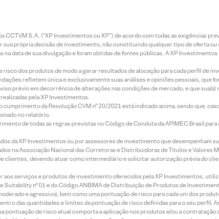
entos CCTVM S.A. (“XP Investimentos ou XP”) de acordo com todas as exigências p
r sua própria decisão de investimento, não constituindo qualquer tipo de oferta ou
s na data de sua divulgação e foram obtidas de fontes públicas. A XP Investimentos
e risco dos produtos de modo a gerar resultados de alocação para cada perfil de inv
mendações refletem única e exclusivamente suas análises e opiniões pessoais, que 
aviso prévio em decorrência de alterações nas condições de mercado, e que sua(s)
realizadas pela XP Investimentos.
lo cumprimento da Resolução CVM nº 20/2021 está indicado acima, sendo que, caso 
onado no relatório.
imento de todas as regras previstas no Código de Conduta da APIMEC Brasil para o 
ados da XP Investimentos ou por assessores de investimento que desempenham sua
os na Associação Nacional das Corretoras e Distribuidoras de Títulos e Valores 
de clientes, devendo atuar como intermediário e solicitar autorização prévia do cl
idor aos serviços e produtos de investimento oferecidos pela XP Investimentos, uti
 Suitability nº 01 e do Código ANBIMA de Distribuição de Produtos de Investimen
r, moderado e agressivo), bem como uma pontuação de risco para cada um dos produ
ntro das quantidades e limites da pontuação de risco definidas para o seu perfil. A
 sua pontuação de risco atual comporta a aplicação nos produtos e/ou a contratação