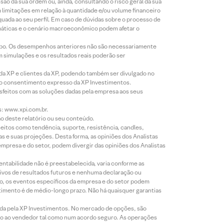
o da sua ordem ou, ainda, consultando o risco geral da sua
m limitações em relação à quantidade e/ou volume financeiro
equada ao seu perfil. Em caso de dúvidas sobre o processo de
imáticas e o cenário macroeconômico podem afetar o
empo. Os desempenhos anteriores não são necessariamente
m simulações e os resultados reais poderão ser
 da XP e clientes da XP, podendo também ser divulgado no
évio consentimento expresso da XP Investimentos.
isfeitos com as soluções dadas pela empresa aos seus
s: www.xpi.com.br.
ão deste relatório ou seu conteúdo.
eitos como tendência, suporte, resistência, candles,
s e suas projeções. Desta forma, as opiniões dos Analistas
presa e do setor, podem divergir das opiniões dos Analistas
entabilidade não é preestabelecida, varia conforme as
ivos de resultados futuros e nenhuma declaração ou
co, os eventos específicos da empresa e do setor podem
timento é de médio-longo prazo. Não há quaisquer garantias
icada pela XP Investimentos. No mercado de opções, são
mio ao vendedor tal como num acordo seguro. As operações