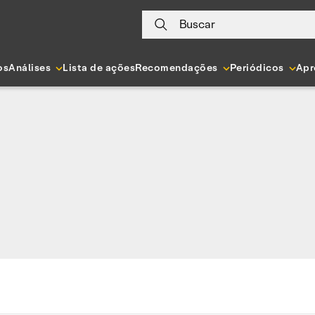
Buscar
os
Análises
Lista de ações
Recomendações
Periódicos
Apr