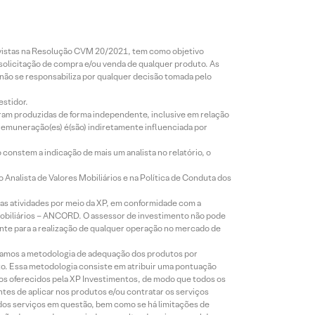
revistas na Resolução CVM 20/2021, tem como objetivo
 solicitação de compra e/ou venda de qualquer produto. As
 não se responsabiliza por qualquer decisão tomada pelo
estidor.
foram produzidas de forma independente, inclusive em relação
 remuneração(es) é(são) indiretamente influenciada por
constem a indicação de mais um analista no relatório, o
Analista de Valores Mobiliários e na Política de Conduta dos
s atividades por meio da XP, em conformidade com a
Mobiliários – ANCORD. O assessor de investimento não pode
iente para a realização de qualquer operação no mercado de
lizamos a metodologia de adequação dos produtos por
to. Essa metodologia consiste em atribuir uma pontuação
tos oferecidos pela XP Investimentos, de modo que todos os
ntes de aplicar nos produtos e/ou contratar os serviços
 dos serviços em questão, bem como se há limitações de