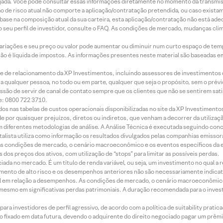
jada. Você pode consultar essas informações diretamente no momento da transmissã
ação de risco atual não comporte a aplicação/contratação pretendida, ou caso exista
m base na composição atual da sua carteira, esta aplicação/contratação não está ad
 seu perfil de investidor, consulte o FAQ. As condições de mercado, mudanças cl
 variações e seu preço ou valor pode aumentar ou diminuir num curto espaço de t
 não é líquida de impostos. As informações presentes neste material são baseadas e
rede de relacionamento da XP Investimentos, incluindo assessores de investimentos
ara qualquer pessoa, no todo ou em parte, qualquer que seja o propósito, sem o pr
ssão de servir de canal de contato sempre que os clientes que não se sentirem sat
e: 0800 722 3710.
dos nas tabelas de custos operacionais disponibilizadas no site da XP Investimento
 por quaisquer prejuízos, diretos ou indiretos, que venham a decorrer da utilizaç
 diferentes metodologias de análise. A Análise Técnica é executada seguindo conc
alista utiliza como informação os resultados divulgados pelas companhias emissora
 condições de mercado, o cenário macroeconômico e os eventos específicos da em
dos preços dos ativos, com utilização de “stops” para limitar as possíveis perdas.
ada no mercado. É um título de renda variável, ou seja, um investimento no qual a r
mento de alto risco e os desempenhos anteriores não são necessariamente indicat
terial em relação a desempenhos. As condições de mercado, o cenário macroeconômi
mesmo em significativas perdas patrimoniais. A duração recomendada para o inves
ra investidores de perfil agressivo, de acordo com a política de suitability prat
 fixado em data futura, devendo o adquirente do direito negociado pagar um prê