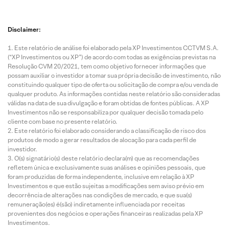
Disclaimer:
Este relatório de análise foi elaborado pela XP Investimentos CCTVM S.A.
(“XP Investimentos ou XP”) de acordo com todas as exigências previstas na
Resolução CVM 20/2021, tem como objetivo fornecer informações que
possam auxiliar o investidor a tomar sua própria decisão de investimento, não
constituindo qualquer tipo de oferta ou solicitação de compra e/ou venda de
qualquer produto. As informações contidas neste relatório são consideradas
válidas na data de sua divulgação e foram obtidas de fontes públicas. A XP
Investimentos não se responsabiliza por qualquer decisão tomada pelo
cliente com base no presente relatório.
Este relatório foi elaborado considerando a classificação de risco dos
produtos de modo a gerar resultados de alocação para cada perfil de
investidor.
O(s) signatário(s) deste relatório declara(m) que as recomendações
refletem única e exclusivamente suas análises e opiniões pessoais, que
foram produzidas de forma independente, inclusive em relação à XP
Investimentos e que estão sujeitas a modificações sem aviso prévio em
decorrência de alterações nas condições de mercado, e que sua(s)
remuneração(es) é(são) indiretamente influenciada por receitas
provenientes dos negócios e operações financeiras realizadas pela XP
Investimentos.