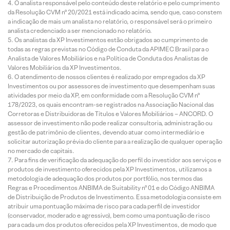
O analista responsável pelo conteúdo deste relatório e pelo cumprimento
da Resolução CVM nº 20/2021 está indicado acima, sendo que, caso constem
a indicação de mais um analista no relatório, o responsável será o primeiro
analista credenciado a ser mencionado no relatório.
Os analistas da XP Investimentos estão obrigados ao cumprimento de
todas as regras previstas no Código de Conduta da APIMEC Brasil para o
Analista de Valores Mobiliários e na Política de Conduta dos Analistas de
Valores Mobiliários da XP Investimentos.
O atendimento de nossos clientes é realizado por empregados da XP
Investimentos ou por assessores de investimento que desempenham suas
atividades por meio da XP, em conformidade com a Resolução CVM nº
178/2023, os quais encontram-se registrados na Associação Nacional das
Corretoras e Distribuidoras de Títulos e Valores Mobiliários – ANCORD. O
assessor de investimento não pode realizar consultoria, administração ou
gestão de patrimônio de clientes, devendo atuar como intermediário e
solicitar autorização prévia do cliente para a realização de qualquer operação
no mercado de capitais.
Para fins de verificação da adequação do perfil do investidor aos serviços e
produtos de investimento oferecidos pela XP Investimentos, utilizamos a
metodologia de adequação dos produtos por portfólio, nos termos das
Regras e Procedimentos ANBIMA de Suitability nº 01 e do Código ANBIMA
de Distribuição de Produtos de Investimento. Essa metodologia consiste em
atribuir uma pontuação máxima de risco para cada perfil de investidor
(conservador, moderado e agressivo), bem como uma pontuação de risco
para cada um dos produtos oferecidos pela XP Investimentos, de modo que