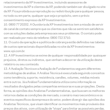
relacionamento da XP Investimentos, incluindo assessores de
investimentos da XP e clientes da XP, podendo também ser divulgado no site
da XP. Fica proibida sua reprodução ou redistribuição para qualquer pessoa,
no todo ou em parte, qualquer que seja o propósito, sem o prévio
consentimento expresso da XP Investimentos.
0800 77 20202. A Ouvidoria da XP Investimentos tem a missão de servir
de canal de contato sempre que os clientes que não se sentirem satisfeitos
com as soluções dadas pela empresa aos seus problemas. O contato pode
ser realizado por meio do telefone: 0800 722 3710.
O custo da operação e a política de cobrança estão definidos nas tabelas
de custos operacionais disponibilizadas no site da XP Investimentos:
www.xpi.com.br.
A XP Investimentos se exime de qualquer responsabilidade por quaisquer
prejuízos, diretos ou indiretos, que venham a decorrer da utilização deste
relatório ou seu conteúdo.
A Avaliação Técnica e a Avaliação de Fundamentos seguem diferentes
metodologias de análise. A Análise Técnica é executada seguindo conceitos
como tendência, suporte, resistência, candles, volumes, médias móveis
entre outros. Já a Análise Fundamentalista utiliza como informação os
resultados divulgados pelas companhias emissoras e suas projeções. Desta
forma, as opiniões dos Analistas Fundamentalistas, que buscam os melhores
retornos dadas as condições de mercado, o cenário macroeconômico e os
eventos específicos da empresa e do setor, podem divergir das opiniões dos
Analistas Técnicos, que visam identificar os movimentos mais prováveis dos
preços dos ativos, com utilização de “stops” para limitar as possíveis perdas.