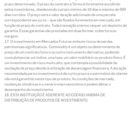
prazo determinado. O prazo do contrato a Termo é livremente escolhido
pelos investidores, obedecendo o prazo mínimo de 16 dias e máximo de 999
dias corridos. O preço será o valor da ação adicionado de uma parcela
correspondente aos juros – que são fixados livremente em mercado, em
função do prazo do contrato. Toda transação a termo requer um depósito de
garantia. Essas garantias são prestadas em duas formas: cobertura ou
margem.
O investimento em Mercados Futuros embute riscos de perdas
patrimoniais significativos. Commodity é um objeto ou determinante de
preço de um contrato futuro ou outro instrumento derivativo, podendo
consubstanciar um índice, uma taxa, um valor mobiliário ou produto físico. É
um investimento de risco muito alto, que contempla a possibilidade de
oscilação de preço devido à utilização de alavancagem financeira. A duração
recomendada para o investimento é de curto prazo e o patrimônio do cliente
não está garantido neste tipo de produto. As condições de mercado,
mudanças climáticas e o cenário macroeconômico podem afetar o
desempenho do investimento.
ESTA INSTITUIÇÃO É ADERENTE AO CÓDIGO ANBIMA DE
DISTRIBUIÇÃO DE PRODUTOS DE INVESTIMENTO.