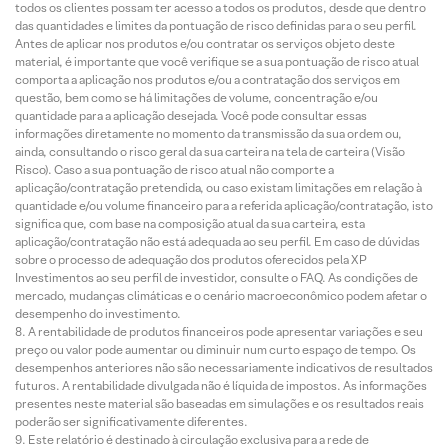
todos os clientes possam ter acesso a todos os produtos, desde que dentro
das quantidades e limites da pontuação de risco definidas para o seu perfil.
Antes de aplicar nos produtos e/ou contratar os serviços objeto deste
material, é importante que você verifique se a sua pontuação de risco atual
comporta a aplicação nos produtos e/ou a contratação dos serviços em
questão, bem como se há limitações de volume, concentração e/ou
quantidade para a aplicação desejada. Você pode consultar essas
informações diretamente no momento da transmissão da sua ordem ou,
ainda, consultando o risco geral da sua carteira na tela de carteira (Visão
Risco). Caso a sua pontuação de risco atual não comporte a
aplicação/contratação pretendida, ou caso existam limitações em relação à
quantidade e/ou volume financeiro para a referida aplicação/contratação, isto
significa que, com base na composição atual da sua carteira, esta
aplicação/contratação não está adequada ao seu perfil. Em caso de dúvidas
sobre o processo de adequação dos produtos oferecidos pela XP
Investimentos ao seu perfil de investidor, consulte o FAQ. As condições de
mercado, mudanças climáticas e o cenário macroeconômico podem afetar o
desempenho do investimento.
A rentabilidade de produtos financeiros pode apresentar variações e seu
preço ou valor pode aumentar ou diminuir num curto espaço de tempo. Os
desempenhos anteriores não são necessariamente indicativos de resultados
futuros. A rentabilidade divulgada não é líquida de impostos. As informações
presentes neste material são baseadas em simulações e os resultados reais
poderão ser significativamente diferentes.
Este relatório é destinado à circulação exclusiva para a rede de