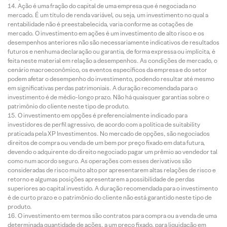
Ação é uma fração do capital de uma empresa que é negociada no
mercado. É um título de renda variável, ou seja, um investimento no qual a
rentabilidade não é preestabelecida, varia conforme as cotações de
mercado. O investimento em ações é um investimento de alto risco e os
desempenhos anteriores não são necessariamente indicativos de resultados
futuros e nenhuma declaração ou garantia, de forma expressa ou implícita, é
feita neste material em relação a desempenhos. As condições de mercado, o
cenário macroeconômico, os eventos específicos da empresa e do setor
podem afetar o desempenho do investimento, podendo resultar até mesmo
em significativas perdas patrimoniais. A duração recomendada para o
investimento é de médio-longo prazo. Não há quaisquer garantias sobre o
patrimônio do cliente neste tipo de produto.
O investimento em opções é preferencialmente indicado para
investidores de perfil agressivo, de acordo com a política de suitability
praticada pela XP Investimentos. No mercado de opções, são negociados
direitos de compra ou venda de um bem por preço fixado em data futura,
devendo o adquirente do direito negociado pagar um prêmio ao vendedor tal
como num acordo seguro. As operações com esses derivativos são
consideradas de risco muito alto por apresentarem altas relações de risco e
retorno e algumas posições apresentarem a possibilidade de perdas
superiores ao capital investido. A duração recomendada para o investimento
é de curto prazo e o patrimônio do cliente não está garantido neste tipo de
produto.
O investimento em termos são contratos para compra ou a venda de uma
determinada quantidade de ações, a um preço fixado, para liquidação em