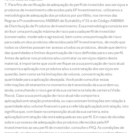
Para fins de verificação da adequação do perfil do investidor aos serviços e
produtos de investimento oferecidos pela XP Investimentos, utilizamos a
metodologia de adequação dos produtos por portfólio, nos termos das
Regras e Procedimentos ANBIMA de Suitability nº 01 e do Código ANBIMA
de Distribuição de Produtos de Investimento. Essa metodologia consiste em
atribuir uma pontuação máxima de risco para cada perfil de investidor
(conservador, moderado e agressivo), bem como uma pontuação de risco
para cada um dos produtos oferecidos pela XP Investimentos, de modo que
todos os clientes possam ter acesso a todos os produtos, desde que dentro
das quantidades e limites da pontuação de risco definidas para o seu perfil.
Antes de aplicar nos produtos e/ou contratar os serviços objeto deste
material, é importante que você verifique se a sua pontuação de risco atual
comporta a aplicação nos produtos e/ou a contratação dos serviços em
questão, bem como se há limitações de volume, concentração e/ou
quantidade para a aplicação desejada. Você pode consultar essas
informações diretamente no momento da transmissão da sua ordem ou,
ainda, consultando o risco geral da sua carteira na tela de carteira (Visão
Risco). Caso a sua pontuação de risco atual não comporte a
aplicação/contratação pretendida, ou caso existam limitações em relação à
quantidade e/ou volume financeiro para a referida aplicação/contratação, isto
significa que, com base na composição atual da sua carteira, esta
aplicação/contratação não está adequada ao seu perfil. Em caso de dúvidas
sobre o processo de adequação dos produtos oferecidos pela XP
Investimentos ao seu perfil de investidor, consulte o FAQ. As condições de
mercado, mudanças climáticas e o cenário macroeconômico podem afetar o