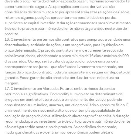
devendo o adquirente do direito negociado pagar um prêmio ao vendedor tal
como num acordo seguro. As operações com esses derivativos são
consideradas de risco muito alto por apresentarem altas relações de risco e
retorno e algumas posições apresentarem a possibilidade de perdas
superiores ao capital investido. A duração recomendada para o investimento
é de curto prazo e o patrimônio do cliente não está garantido neste tipo de
produto.
O investimento em termos são contratos para compra ou a venda de uma
determinada quantidade de ações, a um preço fixado, para liquidação em
prazo determinado. O prazo do contrato a Termo é livremente escolhido
pelos investidores, obedecendo o prazo mínimo de 16 dias e máximo de 999
dias corridos. O preço será o valor da ação adicionado de uma parcela
correspondente aos juros – que são fixados livremente em mercado, em
função do prazo do contrato. Toda transação a termo requer um depósito de
garantia. Essas garantias são prestadas em duas formas: cobertura ou
margem.
O investimento em Mercados Futuros embute riscos de perdas
patrimoniais significativos. Commodity é um objeto ou determinante de
preço de um contrato futuro ou outro instrumento derivativo, podendo
consubstanciar um índice, uma taxa, um valor mobiliário ou produto físico. É
um investimento de risco muito alto, que contempla a possibilidade de
oscilação de preço devido à utilização de alavancagem financeira. A duração
recomendada para o investimento é de curto prazo e o patrimônio do cliente
não está garantido neste tipo de produto. As condições de mercado,
mudanças climáticas e o cenário macroeconômico podem afetar o