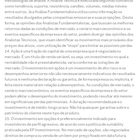
metodologias de análise. A Análise Técnica é executada seguindo conceitos
como tendência, suporte, resistência, candles, volumes, médias móveis
entre outros. Já a Análise Fundamentalista utiliza como informação os
resultados divulgados pelas companhias emissoras e suas projeções. Desta
forma, as opiniões dos Analistas Fundamentalistas, que buscam os melhores
retornos dadas as condições de mercado, o cenário macroeconômico e os
eventos específicos da empresa e do setor, podem divergir das opiniões dos
Analistas Técnicos, que visam identificar os movimentos mais prováveis dos
preços dos ativos, com utilização de “stops” para limitar as possíveis perdas.
Ação é uma fração do capital de uma empresa que é negociada no
mercado. É um título de renda variável, ou seja, um investimento no qual a
rentabilidade não é preestabelecida, varia conforme as cotações de
mercado. O investimento em ações é um investimento de alto risco e os
desempenhos anteriores não são necessariamente indicativos de resultados
futuros e nenhuma declaração ou garantia, de forma expressa ou implícita, é
feita neste material em relação a desempenhos. As condições de mercado, o
cenário macroeconômico, os eventos específicos da empresa e do setor
podem afetar o desempenho do investimento, podendo resultar até mesmo
em significativas perdas patrimoniais. A duração recomendada para o
investimento é de médio-longo prazo. Não há quaisquer garantias sobre o
patrimônio do cliente neste tipo de produto.
O investimento em opções é preferencialmente indicado para
investidores de perfil agressivo, de acordo com a política de suitability
praticada pela XP Investimentos. No mercado de opções, são negociados
direitos de compra ou venda de um bem por preço fixado em data futura,