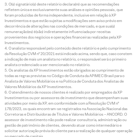
O(s) signatário(s) deste relatório declara(m) que as recomendações
refletem única e exclusivamente suas análises e opiniões pessoais, que
foram produzidas de forma independente, inclusive em relação à XP
Investimentos e que estão sujeitas a modificações sem aviso prévio em
decorrência de alterações nas condições de mercado, e que sua(s)
remuneração(es) é(são) indiretamente influenciada por receitas
provenientes dos negócios e operações financeiras realizadas pela XP
Investimentos.
O analista responsável pelo conteúdo deste relatório e pelo cumprimento
da Resolução CVM nº 20/2021 está indicado acima, sendo que, caso constem
a indicação de mais um analista no relatório, o responsável será o primeiro
analista credenciado a ser mencionado no relatório.
Os analistas da XP Investimentos estão obrigados ao cumprimento de
todas as regras previstas no Código de Conduta da APIMEC Brasil para o
Analista de Valores Mobiliários e na Política de Conduta dos Analistas de
Valores Mobiliários da XP Investimentos.
O atendimento de nossos clientes é realizado por empregados da XP
Investimentos ou por assessores de investimento que desempenham suas
atividades por meio da XP, em conformidade com a Resolução CVM nº
178/2023, os quais encontram-se registrados na Associação Nacional das
Corretoras e Distribuidoras de Títulos e Valores Mobiliários – ANCORD. O
assessor de investimento não pode realizar consultoria, administração ou
gestão de patrimônio de clientes, devendo atuar como intermediário e
solicitar autorização prévia do cliente para a realização de qualquer operação
no mercado de capitais.