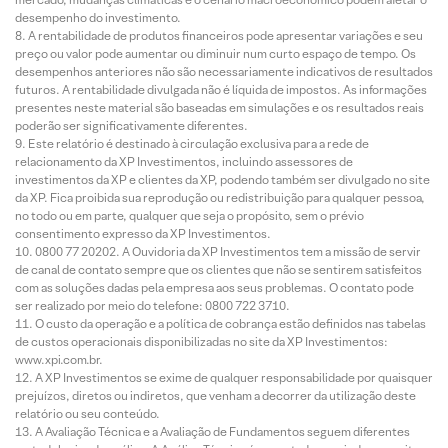
desempenho do investimento.
A rentabilidade de produtos financeiros pode apresentar variações e seu
preço ou valor pode aumentar ou diminuir num curto espaço de tempo. Os
desempenhos anteriores não são necessariamente indicativos de resultados
futuros. A rentabilidade divulgada não é líquida de impostos. As informações
presentes neste material são baseadas em simulações e os resultados reais
poderão ser significativamente diferentes.
Este relatório é destinado à circulação exclusiva para a rede de
relacionamento da XP Investimentos, incluindo assessores de
investimentos da XP e clientes da XP, podendo também ser divulgado no site
da XP. Fica proibida sua reprodução ou redistribuição para qualquer pessoa,
no todo ou em parte, qualquer que seja o propósito, sem o prévio
consentimento expresso da XP Investimentos.
0800 77 20202. A Ouvidoria da XP Investimentos tem a missão de servir
de canal de contato sempre que os clientes que não se sentirem satisfeitos
com as soluções dadas pela empresa aos seus problemas. O contato pode
ser realizado por meio do telefone: 0800 722 3710.
O custo da operação e a política de cobrança estão definidos nas tabelas
de custos operacionais disponibilizadas no site da XP Investimentos:
www.xpi.com.br.
A XP Investimentos se exime de qualquer responsabilidade por quaisquer
prejuízos, diretos ou indiretos, que venham a decorrer da utilização deste
relatório ou seu conteúdo.
A Avaliação Técnica e a Avaliação de Fundamentos seguem diferentes