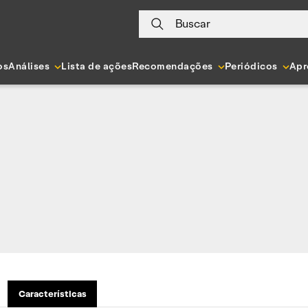
Buscar
os
Análises
Lista de ações
Recomendações
Periódicos
Apr
Características