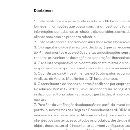
Disclaimer:
Este relatório de análise foi elaborado pela XP Investim
fornecer informações que possam auxiliar o investidor a toma
informações contidas neste relatório são consideradas válida
cliente com base no presente relatório.
Este relatório foi elaborado considerando a classificação d
O(s) signatário(s) deste relatório declara(m) que as reco
à XP Investimentos e que estão sujeitas a modificações sem 
receitas provenientes dos negócios e operações financeiras 
O analista responsável pelo conteúdo deste relatório e pe
responsável será o primeiro analista credenciado a ser menci
Os analistas da XP Investimentos estão obrigados ao cumpr
Analistas de Valores Mobiliários da XP Investimentos.
O atendimento de nossos clientes é realizado por empreg
Resolução CVM nº 178/2023, os quais encontram-se registrad
realizar consultoria, administração ou gestão de patrimônio 
capitais.
Para fins de verificação da adequação do perfil do invest
portfólio, nos termos das Regras e Procedimentos ANBIMA de
máxima de risco para cada perfil de investidor (conservado
clientes possam ter acesso a todos os produtos, desde que de
objeto deste material, é importante que você verifique se a