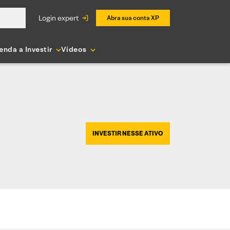
login expert
Abra sua conta XP
enda a Investir
Vídeos
INVESTIR NESSE ATIVO