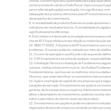
volume, concentração e/ou quantidade para a aplicação dese
carteira na tela de carteira (Visão Risco). Caso a sua pontu
para a referida aplicação/contratação, isto significa que, co
adequação dos produtos oferecidos pela XP Investimentos ao
desempenho do investimento.
A rentabilidade de produtos financeiros pode apresentar
indicativos de resultados futuros. A rentabilidade divulgada
significativamente diferentes.
Este relatório é destinado à circulação exclusiva para a 
site da XP. Fica proibida sua reprodução ou redistribuição p
0800 77 20202. A Ouvidoria da XP Investimentos tem a mi
problemas. O contato pode ser realizado por meio do telefon
O custo da operação e a política de cobrança estão defini
A XP Investimentos se exime de qualquer responsabilidade
A Avaliação Técnica e a Avaliação de Fundamentos seguem
volumes, médias móveis entre outros. Já a Análise Fundament
Fundamentalistas, que buscam os melhores retornos dadas as
Técnicos, que visam identificar os movimentos mais prováveis 
Ação é uma fração do capital de uma empresa que é negoci
cotações de mercado. O investimento em ações é um investi
garantia, de forma expressa ou implícita, é feita neste ma
afetar o desempenho do investimento, podendo resultar até 
sobre o patrimônio do cliente neste tipo de produto.
O investimento em opções é preferencialmente indicado pa
negociados direitos de compra ou venda de um bem por preço