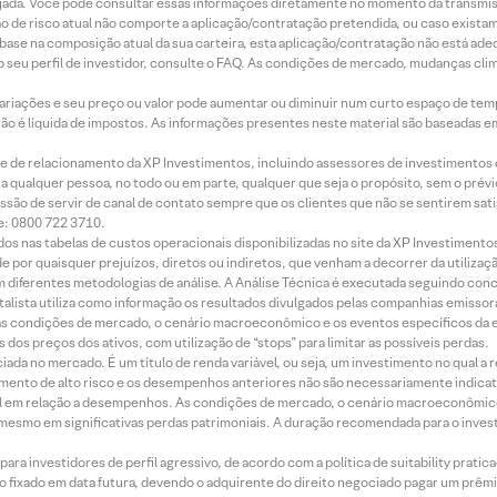
jada. Você pode consultar essas informações diretamente no momento da transmissã
ação de risco atual não comporte a aplicação/contratação pretendida, ou caso exista
m base na composição atual da sua carteira, esta aplicação/contratação não está ad
 seu perfil de investidor, consulte o FAQ. As condições de mercado, mudanças cl
 variações e seu preço ou valor pode aumentar ou diminuir num curto espaço de t
 não é líquida de impostos. As informações presentes neste material são baseadas e
rede de relacionamento da XP Investimentos, incluindo assessores de investimentos
ara qualquer pessoa, no todo ou em parte, qualquer que seja o propósito, sem o pr
ssão de servir de canal de contato sempre que os clientes que não se sentirem sat
e: 0800 722 3710.
dos nas tabelas de custos operacionais disponibilizadas no site da XP Investimento
 por quaisquer prejuízos, diretos ou indiretos, que venham a decorrer da utilizaç
 diferentes metodologias de análise. A Análise Técnica é executada seguindo conc
alista utiliza como informação os resultados divulgados pelas companhias emissora
 condições de mercado, o cenário macroeconômico e os eventos específicos da em
dos preços dos ativos, com utilização de “stops” para limitar as possíveis perdas.
ada no mercado. É um título de renda variável, ou seja, um investimento no qual a r
mento de alto risco e os desempenhos anteriores não são necessariamente indicat
terial em relação a desempenhos. As condições de mercado, o cenário macroeconômi
mesmo em significativas perdas patrimoniais. A duração recomendada para o inves
ra investidores de perfil agressivo, de acordo com a política de suitability prat
 fixado em data futura, devendo o adquirente do direito negociado pagar um prê