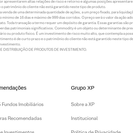
or apresentarem altas relações de risco e retorno e algumas posições apresentarem 
o patrimônio do cliente não está garantido neste tipo de produto.
 venda de uma determinada quantidade de ações, a um preço fixado, para liquidaç
 mínimo de 16 dias e máximo de 999 dias corridos. O preço será o valor da ação ad
ato. Toda transação a termo requer um depósito de garantia. Essas garantias são 
rdas patrimoniais significativos. Commodity é um objeto ou determinante de preç
rio ou produto físico. É um investimento de risco muito alto, que contempla a possi
imento é de curto prazo e o patrimônio do cliente não está garantido neste tipo 
nvestimento.
DE DISTRIBUIÇÃO DE PRODUTOS DE INVESTIMENTO.
mendações
Grupo XP
 Fundos Imobiliários
Sobre a XP
iras Recomendadas
Institucional
de Investimentos
Política de Privacidade