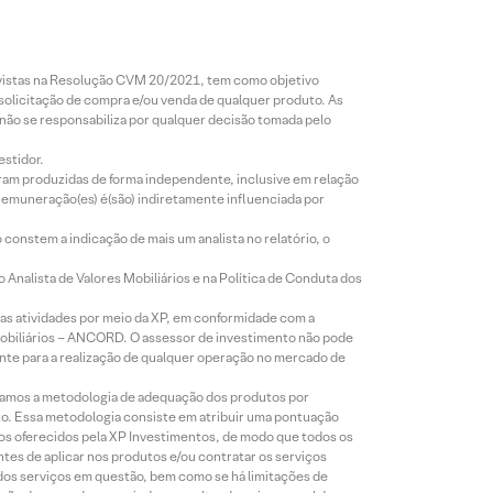
revistas na Resolução CVM 20/2021, tem como objetivo
 solicitação de compra e/ou venda de qualquer produto. As
 não se responsabiliza por qualquer decisão tomada pelo
estidor.
foram produzidas de forma independente, inclusive em relação
 remuneração(es) é(são) indiretamente influenciada por
constem a indicação de mais um analista no relatório, o
Analista de Valores Mobiliários e na Política de Conduta dos
s atividades por meio da XP, em conformidade com a
Mobiliários – ANCORD. O assessor de investimento não pode
iente para a realização de qualquer operação no mercado de
lizamos a metodologia de adequação dos produtos por
to. Essa metodologia consiste em atribuir uma pontuação
tos oferecidos pela XP Investimentos, de modo que todos os
ntes de aplicar nos produtos e/ou contratar os serviços
 dos serviços em questão, bem como se há limitações de