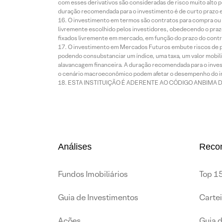
com esses derivativos são consideradas de risco muito alto p
duração recomendada para o investimento é de curto prazo e 
O investimento em termos são contratos para compra ou a
livremente escolhido pelos investidores, obedecendo o prazo
fixados livremente em mercado, em função do prazo do contr
O investimento em Mercados Futuros embute riscos de pe
podendo consubstanciar um índice, uma taxa, um valor mobiliá
alavancagem financeira. A duração recomendada para o invest
o cenário macroeconômico podem afetar o desempenho do i
ESTA INSTITUIÇÃO É ADERENTE AO CÓDIGO ANBIMA 
Análises
Reco
Fundos Imobiliários
Top 15
Guia de Investimentos
Carte
Ações
Guia 