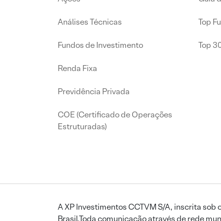
Análises Técnicas
Top F
Fundos de Investimento
Top 3
Renda Fixa
Previdência Privada
COE (Certificado de Operações
Estruturadas)
A XP Investimentos CCTVM S/A, inscrita sob o
Brasil.Toda comunicação através de rede mund