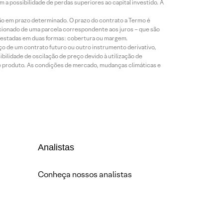
a possibilidade de perdas superiores ao capital investido. A
ão em prazo determinado. O prazo do contrato a Termo é
icionado de uma parcela correspondente aos juros – que são
prestadas em duas formas: cobertura ou margem.
o de um contrato futuro ou outro instrumento derivativo,
bilidade de oscilação de preço devido à utilização de
de produto. As condições de mercado, mudanças climáticas e
Analistas
Conheça nossos analistas