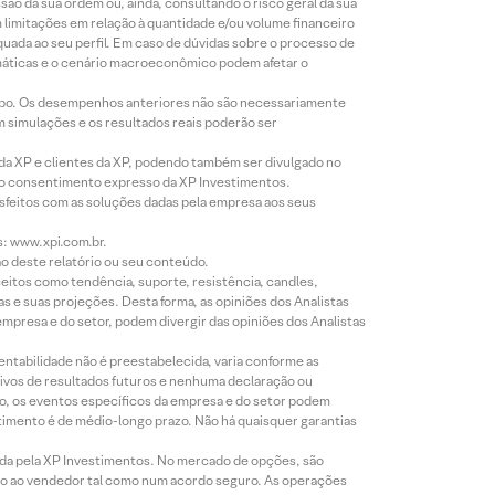
o da sua ordem ou, ainda, consultando o risco geral da sua
m limitações em relação à quantidade e/ou volume financeiro
equada ao seu perfil. Em caso de dúvidas sobre o processo de
imáticas e o cenário macroeconômico podem afetar o
empo. Os desempenhos anteriores não são necessariamente
m simulações e os resultados reais poderão ser
 da XP e clientes da XP, podendo também ser divulgado no
évio consentimento expresso da XP Investimentos.
isfeitos com as soluções dadas pela empresa aos seus
s: www.xpi.com.br.
ão deste relatório ou seu conteúdo.
eitos como tendência, suporte, resistência, candles,
s e suas projeções. Desta forma, as opiniões dos Analistas
presa e do setor, podem divergir das opiniões dos Analistas
entabilidade não é preestabelecida, varia conforme as
ivos de resultados futuros e nenhuma declaração ou
co, os eventos específicos da empresa e do setor podem
timento é de médio-longo prazo. Não há quaisquer garantias
icada pela XP Investimentos. No mercado de opções, são
mio ao vendedor tal como num acordo seguro. As operações