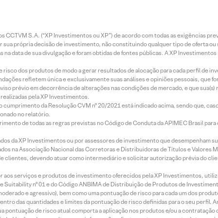
entos CCTVM S.A. (“XP Investimentos ou XP”) de acordo com todas as exigências p
r sua própria decisão de investimento, não constituindo qualquer tipo de oferta ou
s na data de sua divulgação e foram obtidas de fontes públicas. A XP Investimentos
e risco dos produtos de modo a gerar resultados de alocação para cada perfil de inv
mendações refletem única e exclusivamente suas análises e opiniões pessoais, que 
aviso prévio em decorrência de alterações nas condições de mercado, e que sua(s)
realizadas pela XP Investimentos.
lo cumprimento da Resolução CVM nº 20/2021 está indicado acima, sendo que, caso 
onado no relatório.
imento de todas as regras previstas no Código de Conduta da APIMEC Brasil para o 
ados da XP Investimentos ou por assessores de investimento que desempenham sua
os na Associação Nacional das Corretoras e Distribuidoras de Títulos e Valores 
de clientes, devendo atuar como intermediário e solicitar autorização prévia do cl
idor aos serviços e produtos de investimento oferecidos pela XP Investimentos, uti
 Suitability nº 01 e do Código ANBIMA de Distribuição de Produtos de Investimen
r, moderado e agressivo), bem como uma pontuação de risco para cada um dos produ
ntro das quantidades e limites da pontuação de risco definidas para o seu perfil. A
 sua pontuação de risco atual comporta a aplicação nos produtos e/ou a contratação