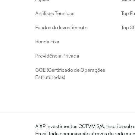
Análises Técnicas
Top F
Fundos de Investimento
Top 3
Renda Fixa
Previdência Privada
COE (Certificado de Operações
Estruturadas)
A XP Investimentos CCTVM S/A, inscrita sob o
Brasil.Toda comunicação através de rede mund