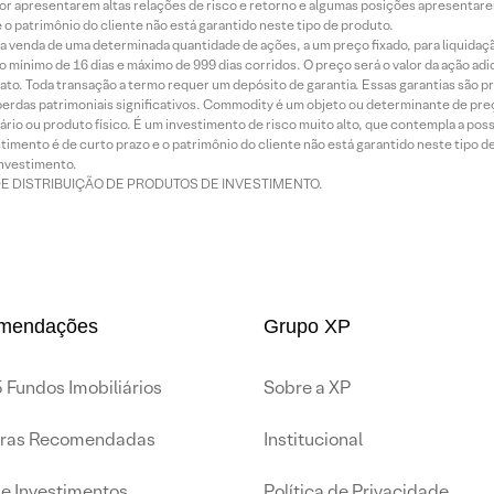
or apresentarem altas relações de risco e retorno e algumas posições apresentarem 
o patrimônio do cliente não está garantido neste tipo de produto.
 venda de uma determinada quantidade de ações, a um preço fixado, para liquidaç
 mínimo de 16 dias e máximo de 999 dias corridos. O preço será o valor da ação ad
ato. Toda transação a termo requer um depósito de garantia. Essas garantias são 
rdas patrimoniais significativos. Commodity é um objeto ou determinante de preç
rio ou produto físico. É um investimento de risco muito alto, que contempla a possi
imento é de curto prazo e o patrimônio do cliente não está garantido neste tipo 
nvestimento.
DE DISTRIBUIÇÃO DE PRODUTOS DE INVESTIMENTO.
mendações
Grupo XP
 Fundos Imobiliários
Sobre a XP
iras Recomendadas
Institucional
de Investimentos
Política de Privacidade