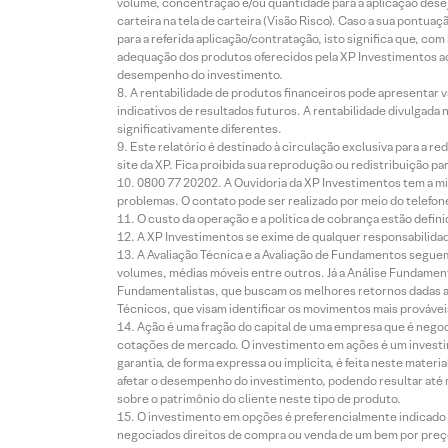
volume, concentração e/ou quantidade para a aplicação dese
carteira na tela de carteira (Visão Risco). Caso a sua pontu
para a referida aplicação/contratação, isto significa que, co
adequação dos produtos oferecidos pela XP Investimentos ao
desempenho do investimento.
A rentabilidade de produtos financeiros pode apresentar
indicativos de resultados futuros. A rentabilidade divulgada
significativamente diferentes.
Este relatório é destinado à circulação exclusiva para a 
site da XP. Fica proibida sua reprodução ou redistribuição p
0800 77 20202. A Ouvidoria da XP Investimentos tem a mi
problemas. O contato pode ser realizado por meio do telefon
O custo da operação e a política de cobrança estão defini
A XP Investimentos se exime de qualquer responsabilidade
A Avaliação Técnica e a Avaliação de Fundamentos seguem
volumes, médias móveis entre outros. Já a Análise Fundament
Fundamentalistas, que buscam os melhores retornos dadas as
Técnicos, que visam identificar os movimentos mais prováveis 
Ação é uma fração do capital de uma empresa que é negoci
cotações de mercado. O investimento em ações é um investi
garantia, de forma expressa ou implícita, é feita neste ma
afetar o desempenho do investimento, podendo resultar até 
sobre o patrimônio do cliente neste tipo de produto.
O investimento em opções é preferencialmente indicado pa
negociados direitos de compra ou venda de um bem por preço