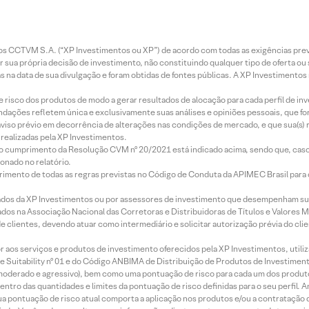
entos CCTVM S.A. (“XP Investimentos ou XP”) de acordo com todas as exigências p
r sua própria decisão de investimento, não constituindo qualquer tipo de oferta ou
s na data de sua divulgação e foram obtidas de fontes públicas. A XP Investimentos
e risco dos produtos de modo a gerar resultados de alocação para cada perfil de inv
mendações refletem única e exclusivamente suas análises e opiniões pessoais, que 
aviso prévio em decorrência de alterações nas condições de mercado, e que sua(s)
realizadas pela XP Investimentos.
lo cumprimento da Resolução CVM nº 20/2021 está indicado acima, sendo que, caso 
onado no relatório.
imento de todas as regras previstas no Código de Conduta da APIMEC Brasil para o 
ados da XP Investimentos ou por assessores de investimento que desempenham sua
os na Associação Nacional das Corretoras e Distribuidoras de Títulos e Valores 
de clientes, devendo atuar como intermediário e solicitar autorização prévia do cl
idor aos serviços e produtos de investimento oferecidos pela XP Investimentos, uti
 Suitability nº 01 e do Código ANBIMA de Distribuição de Produtos de Investimen
r, moderado e agressivo), bem como uma pontuação de risco para cada um dos produ
ntro das quantidades e limites da pontuação de risco definidas para o seu perfil. A
 sua pontuação de risco atual comporta a aplicação nos produtos e/ou a contratação