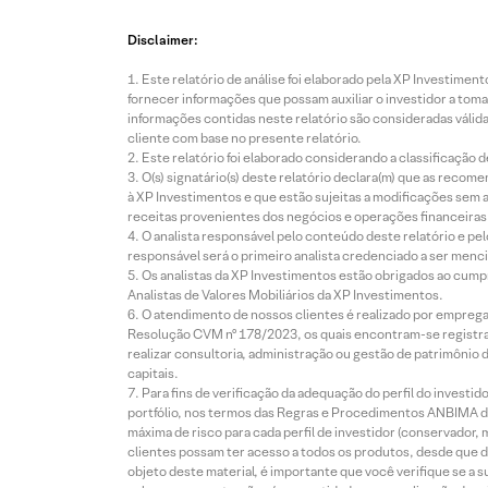
Disclaimer:
Este relatório de análise foi elaborado pela XP Investim
fornecer informações que possam auxiliar o investidor a toma
informações contidas neste relatório são consideradas válida
cliente com base no presente relatório.
Este relatório foi elaborado considerando a classificação d
O(s) signatário(s) deste relatório declara(m) que as reco
à XP Investimentos e que estão sujeitas a modificações sem 
receitas provenientes dos negócios e operações financeiras 
O analista responsável pelo conteúdo deste relatório e pe
responsável será o primeiro analista credenciado a ser menci
Os analistas da XP Investimentos estão obrigados ao cumpr
Analistas de Valores Mobiliários da XP Investimentos.
O atendimento de nossos clientes é realizado por empreg
Resolução CVM nº 178/2023, os quais encontram-se registrad
realizar consultoria, administração ou gestão de patrimônio 
capitais.
Para fins de verificação da adequação do perfil do invest
portfólio, nos termos das Regras e Procedimentos ANBIMA de
máxima de risco para cada perfil de investidor (conservado
clientes possam ter acesso a todos os produtos, desde que de
objeto deste material, é importante que você verifique se a