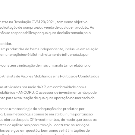
revistas na Resolução CVM 20/2021, tem como objetivo
 solicitação de compra e/ou venda de qualquer produto. As
 não se responsabiliza por qualquer decisão tomada pelo
estidor.
foram produzidas de forma independente, inclusive em relação
 remuneração(es) é(são) indiretamente influenciada por
constem a indicação de mais um analista no relatório, o
Analista de Valores Mobiliários e na Política de Conduta dos
s atividades por meio da XP, em conformidade com a
Mobiliários – ANCORD. O assessor de investimento não pode
iente para a realização de qualquer operação no mercado de
lizamos a metodologia de adequação dos produtos por
to. Essa metodologia consiste em atribuir uma pontuação
tos oferecidos pela XP Investimentos, de modo que todos os
ntes de aplicar nos produtos e/ou contratar os serviços
 dos serviços em questão, bem como se há limitações de