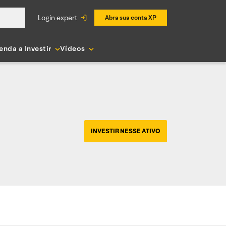
login expert
Abra sua conta XP
enda a Investir
Vídeos
INVESTIR NESSE ATIVO