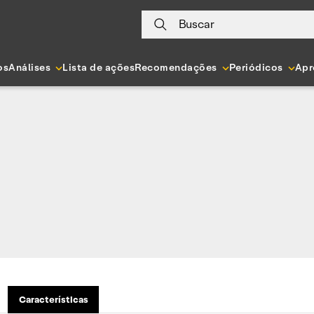
Buscar
os
Análises
Lista de ações
Recomendações
Periódicos
Apr
Características