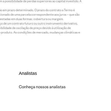
a possibilidade de perdas superiores ao capital investido. A
ão em prazo determinado. O prazo do contrato a Termo é
icionado de uma parcela correspondente aos juros – que são
prestadas em duas formas: cobertura ou margem.
o de um contrato futuro ou outro instrumento derivativo,
bilidade de oscilação de preço devido à utilização de
de produto. As condições de mercado, mudanças climáticas e
Analistas
Conheça nossos analistas