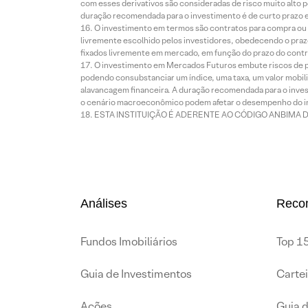
com esses derivativos são consideradas de risco muito alto p
duração recomendada para o investimento é de curto prazo e 
O investimento em termos são contratos para compra ou a
livremente escolhido pelos investidores, obedecendo o prazo
fixados livremente em mercado, em função do prazo do contr
O investimento em Mercados Futuros embute riscos de pe
podendo consubstanciar um índice, uma taxa, um valor mobiliá
alavancagem financeira. A duração recomendada para o invest
o cenário macroeconômico podem afetar o desempenho do i
ESTA INSTITUIÇÃO É ADERENTE AO CÓDIGO ANBIMA 
Análises
Reco
Fundos Imobiliários
Top 15
Guia de Investimentos
Carte
Ações
Guia 