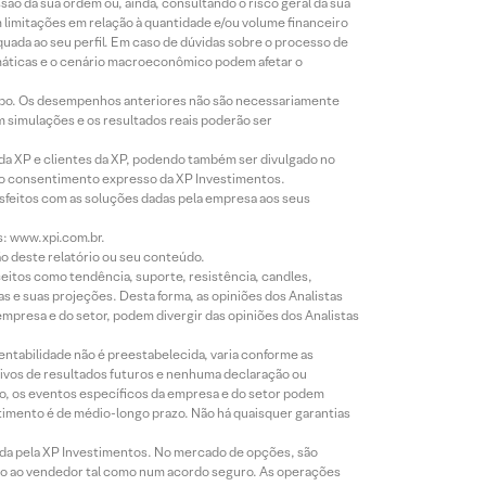
o da sua ordem ou, ainda, consultando o risco geral da sua
m limitações em relação à quantidade e/ou volume financeiro
equada ao seu perfil. Em caso de dúvidas sobre o processo de
imáticas e o cenário macroeconômico podem afetar o
empo. Os desempenhos anteriores não são necessariamente
m simulações e os resultados reais poderão ser
 da XP e clientes da XP, podendo também ser divulgado no
évio consentimento expresso da XP Investimentos.
isfeitos com as soluções dadas pela empresa aos seus
s: www.xpi.com.br.
ão deste relatório ou seu conteúdo.
eitos como tendência, suporte, resistência, candles,
s e suas projeções. Desta forma, as opiniões dos Analistas
presa e do setor, podem divergir das opiniões dos Analistas
entabilidade não é preestabelecida, varia conforme as
ivos de resultados futuros e nenhuma declaração ou
co, os eventos específicos da empresa e do setor podem
timento é de médio-longo prazo. Não há quaisquer garantias
icada pela XP Investimentos. No mercado de opções, são
mio ao vendedor tal como num acordo seguro. As operações