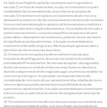
Ação é uma fração do capital de uma empresa que é negociada no
mercado. É um título de renda variável, ou seja, um investimento no qual a
rentabilidade não é preestabelecida, varia conforme as cotações de
mercado. O investimento em ações é um investimento de alto risco e os
desempenhos anteriores não são necessariamente indicativos de resultados
futuros e nenhuma declaração ou garantia, de forma expressa ou implícita, é
feita neste material em relação a desempenhos. As condições de mercado, o
cenário macroeconômico, os eventos específicos da empresa e do setor
podem afetar o desempenho do investimento, podendo resultar até mesmo
em significativas perdas patrimoniais. A duração recomendada para o
investimento é de médio-longo prazo. Não há quaisquer garantias sobre o
patrimônio do cliente neste tipo de produto.
O investimento em opções é preferencialmente indicado para
investidores de perfil agressivo, de acordo com a política de suitability
praticada pela XP Investimentos. No mercado de opções, são negociados
direitos de compra ou venda de um bem por preço fixado em data futura,
devendo o adquirente do direito negociado pagar um prêmio ao vendedor tal
como num acordo seguro. As operações com esses derivativos são
consideradas de risco muito alto por apresentarem altas relações de risco e
retorno e algumas posições apresentarem a possibilidade de perdas
superiores ao capital investido. A duração recomendada para o investimento
é de curto prazo e o patrimônio do cliente não está garantido neste tipo de
produto.
O investimento em termos são contratos para compra ou a venda de uma
determinada quantidade de ações, a um preço fixado, para liquidação em