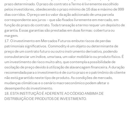
prazo determinado. O prazo do contrato a Termo é livremente escolhido
pelos investidores, obedecendo o prazo mínimo de 16 dias e máximo de 999
dias corridos. O preço será o valor da ação adicionado de uma parcela
correspondente aos juros – que são fixados livremente em mercado, em
função do prazo do contrato. Toda transação a termo requer um depósito de
garantia. Essas garantias são prestadas em duas formas: cobertura ou
margem.
O investimento em Mercados Futuros embute riscos de perdas
patrimoniais significativos. Commodity é um objeto ou determinante de
preço de um contrato futuro ou outro instrumento derivativo, podendo
consubstanciar um índice, uma taxa, um valor mobiliário ou produto físico. É
um investimento de risco muito alto, que contempla a possibilidade de
oscilação de preço devido à utilização de alavancagem financeira. A duração
recomendada para o investimento é de curto prazo e o patrimônio do cliente
não está garantido neste tipo de produto. As condições de mercado,
mudanças climáticas e o cenário macroeconômico podem afetar o
desempenho do investimento.
ESTA INSTITUIÇÃO É ADERENTE AO CÓDIGO ANBIMA DE
DISTRIBUIÇÃO DE PRODUTOS DE INVESTIMENTO.