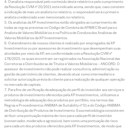
O analista responsável pelo conteúdo deste relatório e pelo cumprimento
da Resolução CVM nº 20/2021 está indicado acima, sendo que, caso constem
a indicação de mais um analista no relatório, o responsável será o primeiro
analista credenciado a ser mencionado no relatório.
Os analistas da XP Investimentos estão obrigados ao cumprimento de
todas as regras previstas no Código de Conduta da APIMEC Brasil para o
Analista de Valores Mobiliários e na Política de Conduta dos Analistas de
Valores Mobiliários da XP Investimentos.
O atendimento de nossos clientes é realizado por empregados da XP
Investimentos ou por assessores de investimento que desempenham suas
atividades por meio da XP, em conformidade com a Resolução CVM nº
178/2023, os quais encontram-se registrados na Associação Nacional das
Corretoras e Distribuidoras de Títulos e Valores Mobiliários – ANCORD. O
assessor de investimento não pode realizar consultoria, administração ou
gestão de patrimônio de clientes, devendo atuar como intermediário e
solicitar autorização prévia do cliente para a realização de qualquer operação
no mercado de capitais.
Para fins de verificação da adequação do perfil do investidor aos serviços e
produtos de investimento oferecidos pela XP Investimentos, utilizamos a
metodologia de adequação dos produtos por portfólio, nos termos das
Regras e Procedimentos ANBIMA de Suitability nº 01 e do Código ANBIMA
de Distribuição de Produtos de Investimento. Essa metodologia consiste em
atribuir uma pontuação máxima de risco para cada perfil de investidor
(conservador, moderado e agressivo), bem como uma pontuação de risco
para cada um dos produtos oferecidos pela XP Investimentos, de modo que