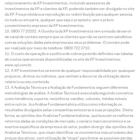
relacionamento da XP Investimentos, incluindo assessores de
investimentos da XP e clientes da XP, podendo também ser divulgado no site
da XP. Fica proibida sua reprodução ou redistribuição para qualquer pessoa,
no todo ou em parte, qualquer que seja o propósito, sem o prévio
consentimento expresso da XP Investimentos.
0800 77 20202. A Ouvidoria da XP Investimentos tem a missão de servir
de canal de contato sempre que os clientes que não se sentirem satisfeitos
com as soluções dadas pela empresa aos seus problemas. O contato pode
ser realizado por meio do telefone: 0800 722 3710.
O custo da operação e a política de cobrança estão definidos nas tabelas
de custos operacionais disponibilizadas no site da XP Investimentos:
www.xpi.com.br.
A XP Investimentos se exime de qualquer responsabilidade por quaisquer
prejuízos, diretos ou indiretos, que venham a decorrer da utilização deste
relatório ou seu conteúdo.
A Avaliação Técnica e a Avaliação de Fundamentos seguem diferentes
metodologias de análise. A Análise Técnica é executada seguindo conceitos
como tendência, suporte, resistência, candles, volumes, médias móveis
entre outros. Já a Análise Fundamentalista utiliza como informação os
resultados divulgados pelas companhias emissoras e suas projeções. Desta
forma, as opiniões dos Analistas Fundamentalistas, que buscam os melhores
retornos dadas as condições de mercado, o cenário macroeconômico e os
eventos específicos da empresa e do setor, podem divergir das opiniões dos
Analistas Técnicos, que visam identificar os movimentos mais prováveis dos
preços dos ativos, com utilização de “stops” para limitar as possíveis perdas.