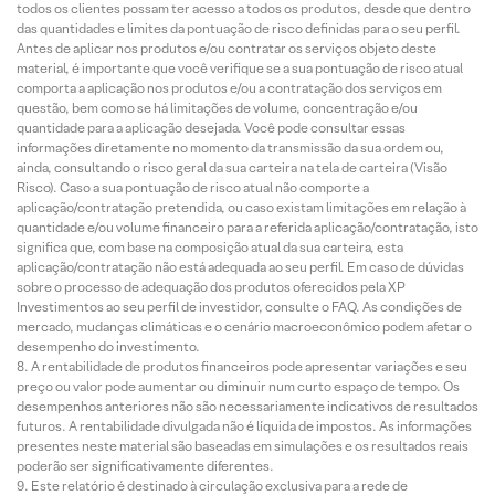
todos os clientes possam ter acesso a todos os produtos, desde que dentro
das quantidades e limites da pontuação de risco definidas para o seu perfil.
Antes de aplicar nos produtos e/ou contratar os serviços objeto deste
material, é importante que você verifique se a sua pontuação de risco atual
comporta a aplicação nos produtos e/ou a contratação dos serviços em
questão, bem como se há limitações de volume, concentração e/ou
quantidade para a aplicação desejada. Você pode consultar essas
informações diretamente no momento da transmissão da sua ordem ou,
ainda, consultando o risco geral da sua carteira na tela de carteira (Visão
Risco). Caso a sua pontuação de risco atual não comporte a
aplicação/contratação pretendida, ou caso existam limitações em relação à
quantidade e/ou volume financeiro para a referida aplicação/contratação, isto
significa que, com base na composição atual da sua carteira, esta
aplicação/contratação não está adequada ao seu perfil. Em caso de dúvidas
sobre o processo de adequação dos produtos oferecidos pela XP
Investimentos ao seu perfil de investidor, consulte o FAQ. As condições de
mercado, mudanças climáticas e o cenário macroeconômico podem afetar o
desempenho do investimento.
A rentabilidade de produtos financeiros pode apresentar variações e seu
preço ou valor pode aumentar ou diminuir num curto espaço de tempo. Os
desempenhos anteriores não são necessariamente indicativos de resultados
futuros. A rentabilidade divulgada não é líquida de impostos. As informações
presentes neste material são baseadas em simulações e os resultados reais
poderão ser significativamente diferentes.
Este relatório é destinado à circulação exclusiva para a rede de