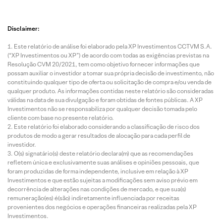
Disclaimer:
Este relatório de análise foi elaborado pela XP Investimentos CCTVM S.A.
(“XP Investimentos ou XP”) de acordo com todas as exigências previstas na
Resolução CVM 20/2021, tem como objetivo fornecer informações que
possam auxiliar o investidor a tomar sua própria decisão de investimento, não
constituindo qualquer tipo de oferta ou solicitação de compra e/ou venda de
qualquer produto. As informações contidas neste relatório são consideradas
válidas na data de sua divulgação e foram obtidas de fontes públicas. A XP
Investimentos não se responsabiliza por qualquer decisão tomada pelo
cliente com base no presente relatório.
Este relatório foi elaborado considerando a classificação de risco dos
produtos de modo a gerar resultados de alocação para cada perfil de
investidor.
O(s) signatário(s) deste relatório declara(m) que as recomendações
refletem única e exclusivamente suas análises e opiniões pessoais, que
foram produzidas de forma independente, inclusive em relação à XP
Investimentos e que estão sujeitas a modificações sem aviso prévio em
decorrência de alterações nas condições de mercado, e que sua(s)
remuneração(es) é(são) indiretamente influenciada por receitas
provenientes dos negócios e operações financeiras realizadas pela XP
Investimentos.