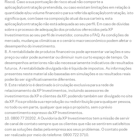
Risco). Caso a sua pontuação de risco atual não comporte a
aplicação/contratação pretendida, ou caso existam limitações em relação à
quantidade e/ou volume financeiro para a referida aplicação/contratação, isto
significa que, com base na composição atual da sua carteira, esta
aplicação/contratação não está adequada ao seu perfil. Em caso de dúvidas
sobre o processo de adequação dos produtos oferecidos pela XP
Investimentos ao seu perfil de investidor, consulte o FAQ. As condições de
mercado, mudanças climáticas e o cenário macroeconômico podem afetar o
desempenho do investimento.
A rentabilidade de produtos financeiros pode apresentar variações e seu
preço ou valor pode aumentar ou diminuir num curto espaço de tempo. Os
desempenhos anteriores não são necessariamente indicativos de resultados
futuros. A rentabilidade divulgada não é líquida de impostos. As informações
presentes neste material são baseadas em simulações e os resultados reais
poderão ser significativamente diferentes.
Este relatório é destinado à circulação exclusiva para a rede de
relacionamento da XP Investimentos, incluindo assessores de
investimentos da XP e clientes da XP, podendo também ser divulgado no site
da XP. Fica proibida sua reprodução ou redistribuição para qualquer pessoa,
no todo ou em parte, qualquer que seja o propósito, sem o prévio
consentimento expresso da XP Investimentos.
0800 77 20202. A Ouvidoria da XP Investimentos tem a missão de servir
de canal de contato sempre que os clientes que não se sentirem satisfeitos
com as soluções dadas pela empresa aos seus problemas. O contato pode
ser realizado por meio do telefone: 0800 722 3710.