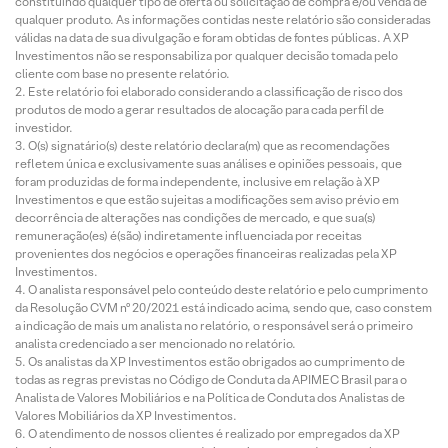
constituindo qualquer tipo de oferta ou solicitação de compra e/ou venda de
qualquer produto. As informações contidas neste relatório são consideradas
válidas na data de sua divulgação e foram obtidas de fontes públicas. A XP
Investimentos não se responsabiliza por qualquer decisão tomada pelo
cliente com base no presente relatório.
Este relatório foi elaborado considerando a classificação de risco dos
produtos de modo a gerar resultados de alocação para cada perfil de
investidor.
O(s) signatário(s) deste relatório declara(m) que as recomendações
refletem única e exclusivamente suas análises e opiniões pessoais, que
foram produzidas de forma independente, inclusive em relação à XP
Investimentos e que estão sujeitas a modificações sem aviso prévio em
decorrência de alterações nas condições de mercado, e que sua(s)
remuneração(es) é(são) indiretamente influenciada por receitas
provenientes dos negócios e operações financeiras realizadas pela XP
Investimentos.
O analista responsável pelo conteúdo deste relatório e pelo cumprimento
da Resolução CVM nº 20/2021 está indicado acima, sendo que, caso constem
a indicação de mais um analista no relatório, o responsável será o primeiro
analista credenciado a ser mencionado no relatório.
Os analistas da XP Investimentos estão obrigados ao cumprimento de
todas as regras previstas no Código de Conduta da APIMEC Brasil para o
Analista de Valores Mobiliários e na Política de Conduta dos Analistas de
Valores Mobiliários da XP Investimentos.
O atendimento de nossos clientes é realizado por empregados da XP