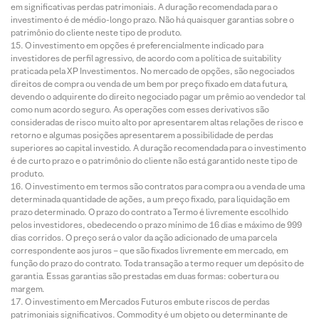
em significativas perdas patrimoniais. A duração recomendada para o
investimento é de médio-longo prazo. Não há quaisquer garantias sobre o
patrimônio do cliente neste tipo de produto.
O investimento em opções é preferencialmente indicado para
investidores de perfil agressivo, de acordo com a política de suitability
praticada pela XP Investimentos. No mercado de opções, são negociados
direitos de compra ou venda de um bem por preço fixado em data futura,
devendo o adquirente do direito negociado pagar um prêmio ao vendedor tal
como num acordo seguro. As operações com esses derivativos são
consideradas de risco muito alto por apresentarem altas relações de risco e
retorno e algumas posições apresentarem a possibilidade de perdas
superiores ao capital investido. A duração recomendada para o investimento
é de curto prazo e o patrimônio do cliente não está garantido neste tipo de
produto.
O investimento em termos são contratos para compra ou a venda de uma
determinada quantidade de ações, a um preço fixado, para liquidação em
prazo determinado. O prazo do contrato a Termo é livremente escolhido
pelos investidores, obedecendo o prazo mínimo de 16 dias e máximo de 999
dias corridos. O preço será o valor da ação adicionado de uma parcela
correspondente aos juros – que são fixados livremente em mercado, em
função do prazo do contrato. Toda transação a termo requer um depósito de
garantia. Essas garantias são prestadas em duas formas: cobertura ou
margem.
O investimento em Mercados Futuros embute riscos de perdas
patrimoniais significativos. Commodity é um objeto ou determinante de