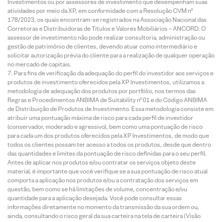
Investimentos ou por assessores de investimento que desempenham suas
atividades por meio da XP, em conformidade com a Resolução CVM nº
178/2023, os quais encontram-se registrados na Associação Nacional das
Corretoras e Distribuidoras de Títulos e Valores Mobiliários – ANCORD. O
assessor de investimento não pode realizar consultoria, administração ou
gestão de patrimônio de clientes, devendo atuar como intermediário e
solicitar autorização prévia do cliente para a realização de qualquer operação
no mercado de capitais.
Para fins de verificação da adequação do perfil do investidor aos serviços e
produtos de investimento oferecidos pela XP Investimentos, utilizamos a
metodologia de adequação dos produtos por portfólio, nos termos das
Regras e Procedimentos ANBIMA de Suitability nº 01 e do Código ANBIMA
de Distribuição de Produtos de Investimento. Essa metodologia consiste em
atribuir uma pontuação máxima de risco para cada perfil de investidor
(conservador, moderado e agressivo), bem como uma pontuação de risco
para cada um dos produtos oferecidos pela XP Investimentos, de modo que
todos os clientes possam ter acesso a todos os produtos, desde que dentro
das quantidades e limites da pontuação de risco definidas para o seu perfil.
Antes de aplicar nos produtos e/ou contratar os serviços objeto deste
material, é importante que você verifique se a sua pontuação de risco atual
comporta a aplicação nos produtos e/ou a contratação dos serviços em
questão, bem como se há limitações de volume, concentração e/ou
quantidade para a aplicação desejada. Você pode consultar essas
informações diretamente no momento da transmissão da sua ordem ou,
ainda, consultando o risco geral da sua carteira na tela de carteira (Visão