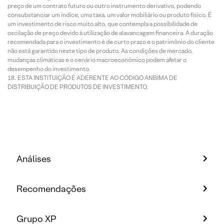
preço de um contrato futuro ou outro instrumento derivativo, podendo
consubstanciar um índice, uma taxa, um valor mobiliário ou produto físico. É
um investimento de risco muito alto, que contempla a possibilidade de
oscilação de preço devido à utilização de alavancagem financeira. A duração
recomendada para o investimento é de curto prazo e o patrimônio do cliente
não está garantido neste tipo de produto. As condições de mercado,
mudanças climáticas e o cenário macroeconômico podem afetar o
desempenho do investimento.
ESTA INSTITUIÇÃO É ADERENTE AO CÓDIGO ANBIMA DE
DISTRIBUIÇÃO DE PRODUTOS DE INVESTIMENTO.
Análises
Recomendações
Grupo XP