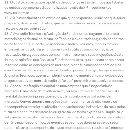
O custo da operação e a política de cobrança estão definidos nas tabelas
de custos operacionais disponibilizadas no site da XP Investimentos:
www.xpi.com.br.
A XP Investimentos se exime de qualquer responsabilidade por quaisquer
prejuízos, diretos ou indiretos, que venham a decorrer da utilização deste
relatório ou seu conteúdo.
A Avaliação Técnica e a Avaliação de Fundamentos seguem diferentes
metodologias de análise. A Análise Técnica é executada seguindo conceitos
como tendência, suporte, resistência, candles, volumes, médias móveis
entre outros. Já a Análise Fundamentalista utiliza como informação os
resultados divulgados pelas companhias emissoras e suas projeções. Desta
forma, as opiniões dos Analistas Fundamentalistas, que buscam os melhores
retornos dadas as condições de mercado, o cenário macroeconômico e os
eventos específicos da empresa e do setor, podem divergir das opiniões dos
Analistas Técnicos, que visam identificar os movimentos mais prováveis dos
preços dos ativos, com utilização de “stops” para limitar as possíveis perdas.
Ação é uma fração do capital de uma empresa que é negociada no
mercado. É um título de renda variável, ou seja, um investimento no qual a
rentabilidade não é preestabelecida, varia conforme as cotações de
mercado. O investimento em ações é um investimento de alto risco e os
desempenhos anteriores não são necessariamente indicativos de resultados
futuros e nenhuma declaração ou garantia, de forma expressa ou implícita, é
feita neste material em relação a desempenhos. As condições de mercado, o
cenário macroeconômico, os eventos específicos da empresa e do setor
podem afetar o desempenho do investimento, podendo resultar até mesmo