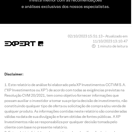
Invista melhor com as recomendações
e análises exclusivas dos nossos especialistas.
02/10/2023 15:51:13 • Atualizado em
11/10/2023 13:10:47
1 minuto de leitura
Disclaimer:
Este relatório de análise foi elaborado pela XP Investimentos CCTVM S.A.
(“XP Investimentos ou XP”) de acordo com todas as exigências previstas na
Resolução CVM 20/2021, tem como objetivo fornecer informações que
possam auxiliar o investidor a tomar sua própria decisão de investimento, não
constituindo qualquer tipo de oferta ou solicitação de compra e/ou venda de
qualquer produto. As informações contidas neste relatório são consideradas
válidas na data de sua divulgação e foram obtidas de fontes públicas. A XP
Investimentos não se responsabiliza por qualquer decisão tomada pelo
cliente com base no presente relatório.