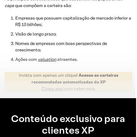
caps
que compõem a carteira são:
Empresas que possuem capitalização de mercado inferior a
R$ 10 bilhões;
Visão de longo prazo;
Nomes de empresas com boas perspectivas de
crescimento;
Ações com
valuation
atraentes.
Invista com apenas um clique!
Acesse as carteiras
recomendadas automatizadas da XP
Clique aqui
para saber mais.
Conteúdo exclusivo para
clientes XP