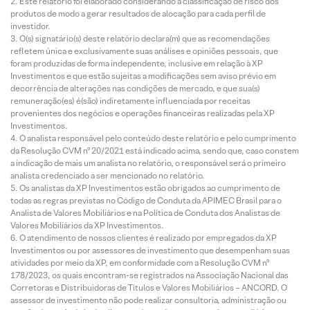
Este relatório foi elaborado considerando a classificação de risco dos
produtos de modo a gerar resultados de alocação para cada perfil de
investidor.
O(s) signatário(s) deste relatório declara(m) que as recomendações
refletem única e exclusivamente suas análises e opiniões pessoais, que
foram produzidas de forma independente, inclusive em relação à XP
Investimentos e que estão sujeitas a modificações sem aviso prévio em
decorrência de alterações nas condições de mercado, e que sua(s)
remuneração(es) é(são) indiretamente influenciada por receitas
provenientes dos negócios e operações financeiras realizadas pela XP
Investimentos.
O analista responsável pelo conteúdo deste relatório e pelo cumprimento
da Resolução CVM nº 20/2021 está indicado acima, sendo que, caso constem
a indicação de mais um analista no relatório, o responsável será o primeiro
analista credenciado a ser mencionado no relatório.
Os analistas da XP Investimentos estão obrigados ao cumprimento de
todas as regras previstas no Código de Conduta da APIMEC Brasil para o
Analista de Valores Mobiliários e na Política de Conduta dos Analistas de
Valores Mobiliários da XP Investimentos.
O atendimento de nossos clientes é realizado por empregados da XP
Investimentos ou por assessores de investimento que desempenham suas
atividades por meio da XP, em conformidade com a Resolução CVM nº
178/2023, os quais encontram-se registrados na Associação Nacional das
Corretoras e Distribuidoras de Títulos e Valores Mobiliários – ANCORD. O
assessor de investimento não pode realizar consultoria, administração ou