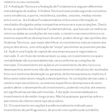
relatório ou seu conteúdo.
A Avaliação Técnica e a Avaliação de Fundamentos seguem diferentes
metodologias de análise. A Análise Técnica é executada seguindo conceitos
como tendência, suporte, resistência, candles, volumes, médias móveis
entre outros. Já a Análise Fundamentalista utiliza como informação os
resultados divulgados pelas companhias emissoras e suas projeções. Desta
forma, as opiniões dos Analistas Fundamentalistas, que buscam os melhores
retornos dadas as condições de mercado, o cenário macroeconômico e os
eventos específicos da empresa e do setor, podem divergir das opiniões dos
Analistas Técnicos, que visam identificar os movimentos mais prováveis dos
preços dos ativos, com utilização de “stops” para limitar as possíveis perdas.
Ação é uma fração do capital de uma empresa que é negociada no
mercado. É um título de renda variável, ou seja, um investimento no qual a
rentabilidade não é preestabelecida, varia conforme as cotações de
mercado. O investimento em ações é um investimento de alto risco e os
desempenhos anteriores não são necessariamente indicativos de resultados
futuros e nenhuma declaração ou garantia, de forma expressa ou implícita, é
feita neste material em relação a desempenhos. As condições de mercado, o
cenário macroeconômico, os eventos específicos da empresa e do setor
podem afetar o desempenho do investimento, podendo resultar até mesmo
em significativas perdas patrimoniais. A duração recomendada para o
investimento é de médio-longo prazo. Não há quaisquer garantias sobre o
patrimônio do cliente neste tipo de produto.
O investimento em opções é preferencialmente indicado para
investidores de perfil agressivo, de acordo com a política de suitability