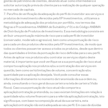
gestão de patrimônio de clientes, devendo atuar como intermediário e
solicitar autorização prévia do cliente para a realização de qualquer operação
no mercado de capitais.
Para fins de verificação da adequação do perfil do investidor aos serviços e
produtos de investimento oferecidos pela XP Investimentos, utilizamos a
metodologia de adequação dos produtos por portfólio, nos termos das
Regras e Procedimentos ANBIMA de Suitability nº 01 e do Código ANBIMA
de Distribuição de Produtos de Investimento. Essa metodologia consiste em
atribuir uma pontuação máxima de risco para cada perfil de investidor
(conservador, moderado e agressivo), bem como uma pontuação de risco
para cada um dos produtos oferecidos pela XP Investimentos, de modo que
todos os clientes possam ter acesso a todos os produtos, desde que dentro
das quantidades e limites da pontuação de risco definidas para o seu perfil.
Antes de aplicar nos produtos e/ou contratar os serviços objeto deste
material, é importante que você verifique se a sua pontuação de risco atual
comporta a aplicação nos produtos e/ou a contratação dos serviços em
questão, bem como se há limitações de volume, concentração e/ou
quantidade para a aplicação desejada. Você pode consultar essas
informações diretamente no momento da transmissão da sua ordem ou,
ainda, consultando o risco geral da sua carteira na tela de carteira (Visão
Risco). Caso a sua pontuação de risco atual não comporte a
aplicação/contratação pretendida, ou caso existam limitações em relação à
quantidade e/ou volume financeiro para a referida aplicação/contratação, isto
significa que, com base na composição atual da sua carteira, esta
aplicação/contratação não está adequada ao seu perfil. Em caso de dúvidas