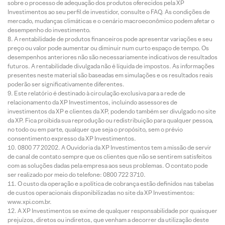
sobre o processo de adequação dos produtos oferecidos pela XP
Investimentos ao seu perfil de investidor, consulte o FAQ. As condições de
mercado, mudanças climáticas e o cenário macroeconômico podem afetar o
desempenho do investimento.
A rentabilidade de produtos financeiros pode apresentar variações e seu
preço ou valor pode aumentar ou diminuir num curto espaço de tempo. Os
desempenhos anteriores não são necessariamente indicativos de resultados
futuros. A rentabilidade divulgada não é líquida de impostos. As informações
presentes neste material são baseadas em simulações e os resultados reais
poderão ser significativamente diferentes.
Este relatório é destinado à circulação exclusiva para a rede de
relacionamento da XP Investimentos, incluindo assessores de
investimentos da XP e clientes da XP, podendo também ser divulgado no site
da XP. Fica proibida sua reprodução ou redistribuição para qualquer pessoa,
no todo ou em parte, qualquer que seja o propósito, sem o prévio
consentimento expresso da XP Investimentos.
0800 77 20202. A Ouvidoria da XP Investimentos tem a missão de servir
de canal de contato sempre que os clientes que não se sentirem satisfeitos
com as soluções dadas pela empresa aos seus problemas. O contato pode
ser realizado por meio do telefone: 0800 722 3710.
O custo da operação e a política de cobrança estão definidos nas tabelas
de custos operacionais disponibilizadas no site da XP Investimentos:
www.xpi.com.br.
A XP Investimentos se exime de qualquer responsabilidade por quaisquer
prejuízos, diretos ou indiretos, que venham a decorrer da utilização deste