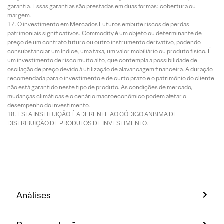
garantia. Essas garantias são prestadas em duas formas: cobertura ou
margem.
O investimento em Mercados Futuros embute riscos de perdas
patrimoniais significativos. Commodity é um objeto ou determinante de
preço de um contrato futuro ou outro instrumento derivativo, podendo
consubstanciar um índice, uma taxa, um valor mobiliário ou produto físico. É
um investimento de risco muito alto, que contempla a possibilidade de
oscilação de preço devido à utilização de alavancagem financeira. A duração
recomendada para o investimento é de curto prazo e o patrimônio do cliente
não está garantido neste tipo de produto. As condições de mercado,
mudanças climáticas e o cenário macroeconômico podem afetar o
desempenho do investimento.
ESTA INSTITUIÇÃO É ADERENTE AO CÓDIGO ANBIMA DE
DISTRIBUIÇÃO DE PRODUTOS DE INVESTIMENTO.
Análises