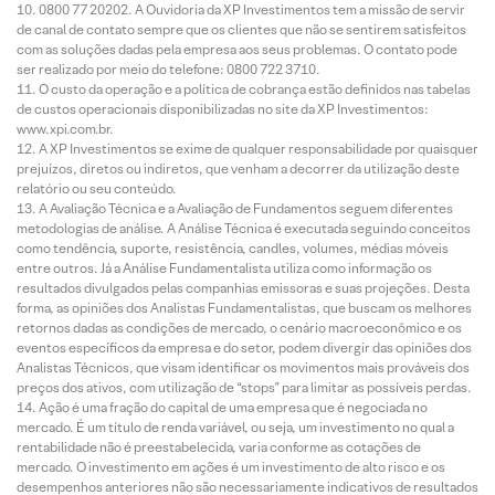
0800 77 20202. A Ouvidoria da XP Investimentos tem a missão de servir
de canal de contato sempre que os clientes que não se sentirem satisfeitos
com as soluções dadas pela empresa aos seus problemas. O contato pode
ser realizado por meio do telefone: 0800 722 3710.
O custo da operação e a política de cobrança estão definidos nas tabelas
de custos operacionais disponibilizadas no site da XP Investimentos:
www.xpi.com.br.
A XP Investimentos se exime de qualquer responsabilidade por quaisquer
prejuízos, diretos ou indiretos, que venham a decorrer da utilização deste
relatório ou seu conteúdo.
A Avaliação Técnica e a Avaliação de Fundamentos seguem diferentes
metodologias de análise. A Análise Técnica é executada seguindo conceitos
como tendência, suporte, resistência, candles, volumes, médias móveis
entre outros. Já a Análise Fundamentalista utiliza como informação os
resultados divulgados pelas companhias emissoras e suas projeções. Desta
forma, as opiniões dos Analistas Fundamentalistas, que buscam os melhores
retornos dadas as condições de mercado, o cenário macroeconômico e os
eventos específicos da empresa e do setor, podem divergir das opiniões dos
Analistas Técnicos, que visam identificar os movimentos mais prováveis dos
preços dos ativos, com utilização de “stops” para limitar as possíveis perdas.
Ação é uma fração do capital de uma empresa que é negociada no
mercado. É um título de renda variável, ou seja, um investimento no qual a
rentabilidade não é preestabelecida, varia conforme as cotações de
mercado. O investimento em ações é um investimento de alto risco e os
desempenhos anteriores não são necessariamente indicativos de resultados