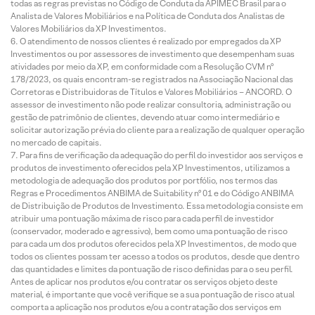
todas as regras previstas no Código de Conduta da APIMEC Brasil para o
Analista de Valores Mobiliários e na Política de Conduta dos Analistas de
Valores Mobiliários da XP Investimentos.
O atendimento de nossos clientes é realizado por empregados da XP
Investimentos ou por assessores de investimento que desempenham suas
atividades por meio da XP, em conformidade com a Resolução CVM nº
178/2023, os quais encontram-se registrados na Associação Nacional das
Corretoras e Distribuidoras de Títulos e Valores Mobiliários – ANCORD. O
assessor de investimento não pode realizar consultoria, administração ou
gestão de patrimônio de clientes, devendo atuar como intermediário e
solicitar autorização prévia do cliente para a realização de qualquer operação
no mercado de capitais.
Para fins de verificação da adequação do perfil do investidor aos serviços e
produtos de investimento oferecidos pela XP Investimentos, utilizamos a
metodologia de adequação dos produtos por portfólio, nos termos das
Regras e Procedimentos ANBIMA de Suitability nº 01 e do Código ANBIMA
de Distribuição de Produtos de Investimento. Essa metodologia consiste em
atribuir uma pontuação máxima de risco para cada perfil de investidor
(conservador, moderado e agressivo), bem como uma pontuação de risco
para cada um dos produtos oferecidos pela XP Investimentos, de modo que
todos os clientes possam ter acesso a todos os produtos, desde que dentro
das quantidades e limites da pontuação de risco definidas para o seu perfil.
Antes de aplicar nos produtos e/ou contratar os serviços objeto deste
material, é importante que você verifique se a sua pontuação de risco atual
comporta a aplicação nos produtos e/ou a contratação dos serviços em