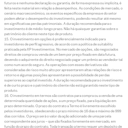
futuros e nenhuma declaração ou garantia, de forma expressa ou implícita, é
feita neste material em relação a desempenhos. As condições de mercado, o
cenário macroeconômico, os eventos específicos da empresa e do setor
podem afetar o desempenho do investimento, podendo resultar até mesmo
em significativas perdas patrimoniais. A duração recomendada para o
investimento é de médio-longo prazo. Não há quaisquer garantias sobre o
patrimônio do cliente neste tipo de produto.
O investimento em opções é preferencialmente indicado para
investidores de perfil agressivo, de acordo com a política de suitability
praticada pela XP Investimentos. No mercado de opções, são negociados
direitos de compra ou venda de um bem por preço fixado em data futura,
devendo o adquirente do direito negociado pagar um prêmio ao vendedor tal
como num acordo seguro. As operações com esses derivativos são
consideradas de risco muito alto por apresentarem altas relações de risco e
retorno e algumas posições apresentarem a possibilidade de perdas
superiores ao capital investido. A duração recomendada para o investimento
é de curto prazo e o patrimônio do cliente não está garantido neste tipo de
produto.
O investimento em termos são contratos para compra ou a venda de uma
determinada quantidade de ações, a um preço fixado, para liquidação em
prazo determinado. O prazo do contrato a Termo é livremente escolhido
pelos investidores, obedecendo o prazo mínimo de 16 dias e máximo de 999
dias corridos. O preço será o valor da ação adicionado de uma parcela
correspondente aos juros – que são fixados livremente em mercado, em
função do prazo do contrato. Toda transação a termo requer um depósito de