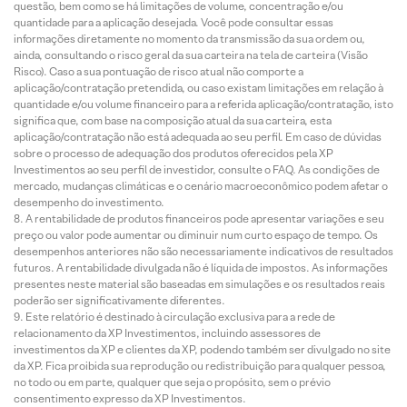
questão, bem como se há limitações de volume, concentração e/ou
quantidade para a aplicação desejada. Você pode consultar essas
informações diretamente no momento da transmissão da sua ordem ou,
ainda, consultando o risco geral da sua carteira na tela de carteira (Visão
Risco). Caso a sua pontuação de risco atual não comporte a
aplicação/contratação pretendida, ou caso existam limitações em relação à
quantidade e/ou volume financeiro para a referida aplicação/contratação, isto
significa que, com base na composição atual da sua carteira, esta
aplicação/contratação não está adequada ao seu perfil. Em caso de dúvidas
sobre o processo de adequação dos produtos oferecidos pela XP
Investimentos ao seu perfil de investidor, consulte o FAQ. As condições de
mercado, mudanças climáticas e o cenário macroeconômico podem afetar o
desempenho do investimento.
A rentabilidade de produtos financeiros pode apresentar variações e seu
preço ou valor pode aumentar ou diminuir num curto espaço de tempo. Os
desempenhos anteriores não são necessariamente indicativos de resultados
futuros. A rentabilidade divulgada não é líquida de impostos. As informações
presentes neste material são baseadas em simulações e os resultados reais
poderão ser significativamente diferentes.
Este relatório é destinado à circulação exclusiva para a rede de
relacionamento da XP Investimentos, incluindo assessores de
investimentos da XP e clientes da XP, podendo também ser divulgado no site
da XP. Fica proibida sua reprodução ou redistribuição para qualquer pessoa,
no todo ou em parte, qualquer que seja o propósito, sem o prévio
consentimento expresso da XP Investimentos.