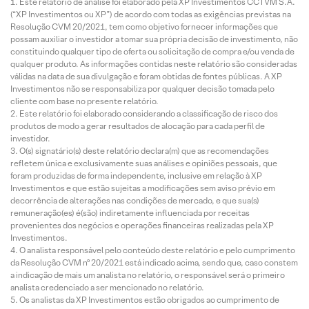
Este relatório de análise foi elaborado pela XP Investimentos CCTVM S.A.
(“XP Investimentos ou XP”) de acordo com todas as exigências previstas na
Resolução CVM 20/2021, tem como objetivo fornecer informações que
possam auxiliar o investidor a tomar sua própria decisão de investimento, não
constituindo qualquer tipo de oferta ou solicitação de compra e/ou venda de
qualquer produto. As informações contidas neste relatório são consideradas
válidas na data de sua divulgação e foram obtidas de fontes públicas. A XP
Investimentos não se responsabiliza por qualquer decisão tomada pelo
cliente com base no presente relatório.
Este relatório foi elaborado considerando a classificação de risco dos
produtos de modo a gerar resultados de alocação para cada perfil de
investidor.
O(s) signatário(s) deste relatório declara(m) que as recomendações
refletem única e exclusivamente suas análises e opiniões pessoais, que
foram produzidas de forma independente, inclusive em relação à XP
Investimentos e que estão sujeitas a modificações sem aviso prévio em
decorrência de alterações nas condições de mercado, e que sua(s)
remuneração(es) é(são) indiretamente influenciada por receitas
provenientes dos negócios e operações financeiras realizadas pela XP
Investimentos.
O analista responsável pelo conteúdo deste relatório e pelo cumprimento
da Resolução CVM nº 20/2021 está indicado acima, sendo que, caso constem
a indicação de mais um analista no relatório, o responsável será o primeiro
analista credenciado a ser mencionado no relatório.
Os analistas da XP Investimentos estão obrigados ao cumprimento de