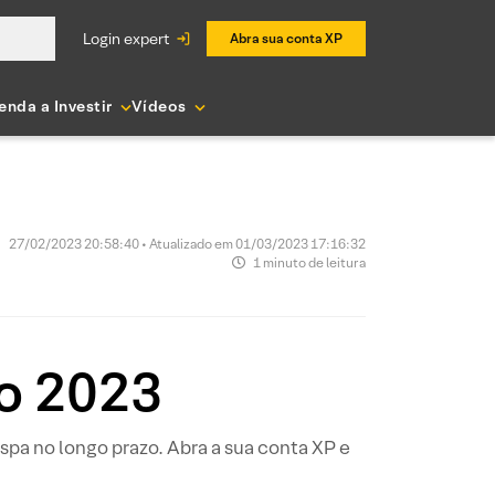
login expert
Abra sua conta XP
enda a Investir
Vídeos
27/02/2023 20:58:40 • Atualizado em 01/03/2023 17:16:32
1 minuto de leitura
o 2023
pa no longo prazo. Abra a sua conta XP e