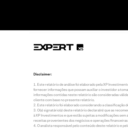
Disclaimer:
Este relatório de análise foi elaborado pela XP Investim
fornecer informações que possam auxiliar o investidor a toma
informações contidas neste relatório são consideradas válida
cliente com base no presente relatório.
Este relatório foi elaborado considerando a classificação d
O(s) signatário(s) deste relatório declara(m) que as reco
à XP Investimentos e que estão sujeitas a modificações sem 
receitas provenientes dos negócios e operações financeiras 
O analista responsável pelo conteúdo deste relatório e pe