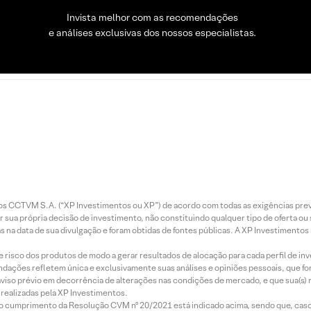
Invista melhor com as recomendações
e análises exclusivas dos nossos especialistas.
entos CCTVM S.A. (“XP Investimentos ou XP”) de acordo com todas as exigências p
r sua própria decisão de investimento, não constituindo qualquer tipo de oferta ou
s na data de sua divulgação e foram obtidas de fontes públicas. A XP Investimentos
e risco dos produtos de modo a gerar resultados de alocação para cada perfil de inv
mendações refletem única e exclusivamente suas análises e opiniões pessoais, que 
aviso prévio em decorrência de alterações nas condições de mercado, e que sua(s)
realizadas pela XP Investimentos.
lo cumprimento da Resolução CVM nº 20/2021 está indicado acima, sendo que, caso 