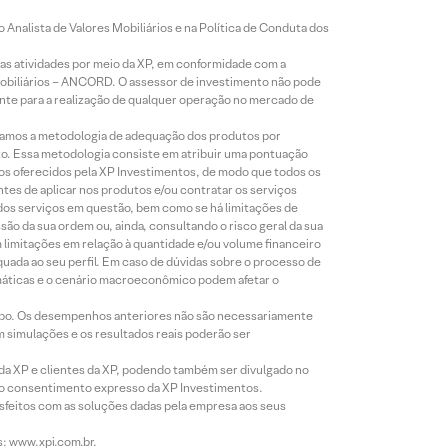
Analista de Valores Mobiliários e na Política de Conduta dos
s atividades por meio da XP, em conformidade com a
Mobiliários – ANCORD. O assessor de investimento não pode
iente para a realização de qualquer operação no mercado de
lizamos a metodologia de adequação dos produtos por
to. Essa metodologia consiste em atribuir uma pontuação
tos oferecidos pela XP Investimentos, de modo que todos os
ntes de aplicar nos produtos e/ou contratar os serviços
 dos serviços em questão, bem como se há limitações de
o da sua ordem ou, ainda, consultando o risco geral da sua
m limitações em relação à quantidade e/ou volume financeiro
equada ao seu perfil. Em caso de dúvidas sobre o processo de
imáticas e o cenário macroeconômico podem afetar o
empo. Os desempenhos anteriores não são necessariamente
m simulações e os resultados reais poderão ser
 da XP e clientes da XP, podendo também ser divulgado no
évio consentimento expresso da XP Investimentos.
isfeitos com as soluções dadas pela empresa aos seus
s: www.xpi.com.br.