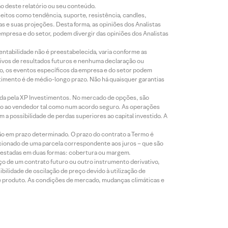
ão deste relatório ou seu conteúdo.
eitos como tendência, suporte, resistência, candles,
s e suas projeções. Desta forma, as opiniões dos Analistas
presa e do setor, podem divergir das opiniões dos Analistas
entabilidade não é preestabelecida, varia conforme as
ivos de resultados futuros e nenhuma declaração ou
co, os eventos específicos da empresa e do setor podem
timento é de médio-longo prazo. Não há quaisquer garantias
icada pela XP Investimentos. No mercado de opções, são
mio ao vendedor tal como num acordo seguro. As operações
a possibilidade de perdas superiores ao capital investido. A
ão em prazo determinado. O prazo do contrato a Termo é
icionado de uma parcela correspondente aos juros – que são
prestadas em duas formas: cobertura ou margem.
o de um contrato futuro ou outro instrumento derivativo,
bilidade de oscilação de preço devido à utilização de
de produto. As condições de mercado, mudanças climáticas e