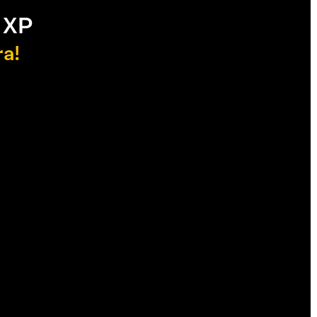
 XP
ra!