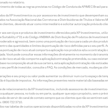
onado no relatório.
imento de todas as regras previstas no Código de Conduta da APIMEC Brasil para o 
ados da XP Investimentos ou por assessores de investimento que desempenham sua
os na Associação Nacional das Corretoras e Distribuidoras de Títulos e Valores 
de clientes, devendo atuar como intermediário e solicitar autorização prévia do cl
idor aos serviços e produtos de investimento oferecidos pela XP Investimentos, uti
 Suitability nº 01 e do Código ANBIMA de Distribuição de Produtos de Investimen
r, moderado e agressivo), bem como uma pontuação de risco para cada um dos produ
ntro das quantidades e limites da pontuação de risco definidas para o seu perfil. A
 sua pontuação de risco atual comporta a aplicação nos produtos e/ou a contratação
jada. Você pode consultar essas informações diretamente no momento da transmissã
ação de risco atual não comporte a aplicação/contratação pretendida, ou caso exista
m base na composição atual da sua carteira, esta aplicação/contratação não está ad
 seu perfil de investidor, consulte o FAQ. As condições de mercado, mudanças cl
 variações e seu preço ou valor pode aumentar ou diminuir num curto espaço de t
 não é líquida de impostos. As informações presentes neste material são baseadas e
rede de relacionamento da XP Investimentos, incluindo assessores de investimentos
ara qualquer pessoa, no todo ou em parte, qualquer que seja o propósito, sem o pr
ssão de servir de canal de contato sempre que os clientes que não se sentirem sat
e: 0800 722 3710.
dos nas tabelas de custos operacionais disponibilizadas no site da XP Investimento