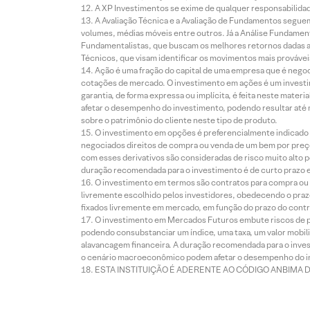
A XP Investimentos se exime de qualquer responsabilidade
A Avaliação Técnica e a Avaliação de Fundamentos seguem
volumes, médias móveis entre outros. Já a Análise Fundament
Fundamentalistas, que buscam os melhores retornos dadas as
Técnicos, que visam identificar os movimentos mais prováveis 
Ação é uma fração do capital de uma empresa que é negoci
cotações de mercado. O investimento em ações é um investi
garantia, de forma expressa ou implícita, é feita neste ma
afetar o desempenho do investimento, podendo resultar até 
sobre o patrimônio do cliente neste tipo de produto.
O investimento em opções é preferencialmente indicado pa
negociados direitos de compra ou venda de um bem por preço
com esses derivativos são consideradas de risco muito alto p
duração recomendada para o investimento é de curto prazo e 
O investimento em termos são contratos para compra ou a
livremente escolhido pelos investidores, obedecendo o prazo
fixados livremente em mercado, em função do prazo do contr
O investimento em Mercados Futuros embute riscos de pe
podendo consubstanciar um índice, uma taxa, um valor mobiliá
alavancagem financeira. A duração recomendada para o invest
o cenário macroeconômico podem afetar o desempenho do i
ESTA INSTITUIÇÃO É ADERENTE AO CÓDIGO ANBIMA 