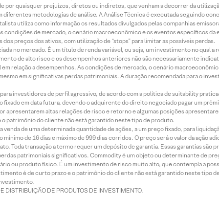
 por quaisquer prejuízos, diretos ou indiretos, que venham a decorrer da utilizaç
 diferentes metodologias de análise. A Análise Técnica é executada seguindo conc
alista utiliza como informação os resultados divulgados pelas companhias emissora
 condições de mercado, o cenário macroeconômico e os eventos específicos da em
dos preços dos ativos, com utilização de “stops” para limitar as possíveis perdas.
ada no mercado. É um título de renda variável, ou seja, um investimento no qual a r
mento de alto risco e os desempenhos anteriores não são necessariamente indicat
terial em relação a desempenhos. As condições de mercado, o cenário macroeconômi
mesmo em significativas perdas patrimoniais. A duração recomendada para o inves
ra investidores de perfil agressivo, de acordo com a política de suitability prat
 fixado em data futura, devendo o adquirente do direito negociado pagar um prê
or apresentarem altas relações de risco e retorno e algumas posições apresentarem 
o patrimônio do cliente não está garantido neste tipo de produto.
 venda de uma determinada quantidade de ações, a um preço fixado, para liquidaç
 mínimo de 16 dias e máximo de 999 dias corridos. O preço será o valor da ação ad
ato. Toda transação a termo requer um depósito de garantia. Essas garantias são 
rdas patrimoniais significativos. Commodity é um objeto ou determinante de preç
rio ou produto físico. É um investimento de risco muito alto, que contempla a possi
imento é de curto prazo e o patrimônio do cliente não está garantido neste tipo 
nvestimento.
DE DISTRIBUIÇÃO DE PRODUTOS DE INVESTIMENTO.