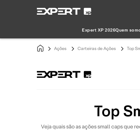
Expert XP 2026
Quem som
Ações
Carteiras de Ações
Top Sm
Top S
Veja quais são as ações small caps que 