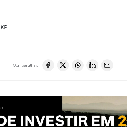
 XP
Compartilhar: