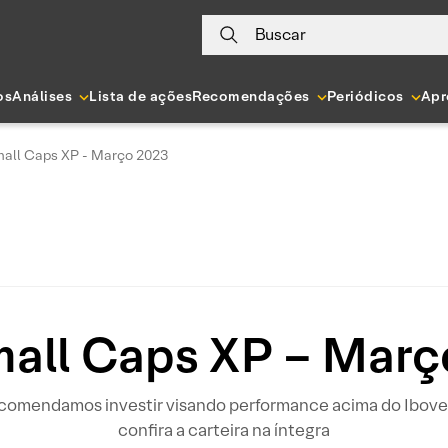
Buscar
os
Análises
Lista de ações
Recomendações
Periódicos
Apr
all Caps XP - Março 2023
mall Caps XP – Març
recomendamos investir visando performance acima do Iboves
confira a carteira na íntegra