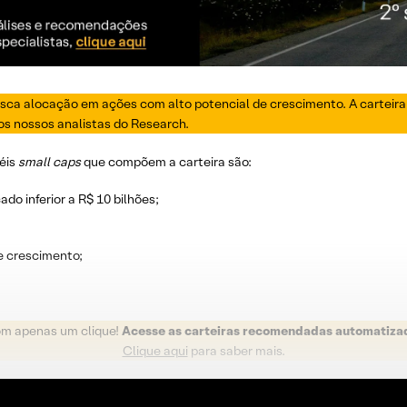
 busca alocação em ações com alto potencial de crescimento. A cartei
s nossos analistas do Research.
péis
small caps
que compõem a carteira são:
o inferior a R$ 10 bilhões;
 crescimento;
om apenas um clique!
Acesse as carteiras recomendadas automatiza
Clique aqui
para saber mais.