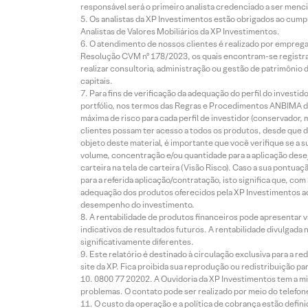
responsável será o primeiro analista credenciado a ser menci
Os analistas da XP Investimentos estão obrigados ao cumpr
Analistas de Valores Mobiliários da XP Investimentos.
O atendimento de nossos clientes é realizado por empreg
Resolução CVM nº 178/2023, os quais encontram-se registrad
realizar consultoria, administração ou gestão de patrimônio 
capitais.
Para fins de verificação da adequação do perfil do invest
portfólio, nos termos das Regras e Procedimentos ANBIMA de
máxima de risco para cada perfil de investidor (conservado
clientes possam ter acesso a todos os produtos, desde que de
objeto deste material, é importante que você verifique se a
volume, concentração e/ou quantidade para a aplicação dese
carteira na tela de carteira (Visão Risco). Caso a sua pontu
para a referida aplicação/contratação, isto significa que, co
adequação dos produtos oferecidos pela XP Investimentos ao
desempenho do investimento.
A rentabilidade de produtos financeiros pode apresentar
indicativos de resultados futuros. A rentabilidade divulgada
significativamente diferentes.
Este relatório é destinado à circulação exclusiva para a 
site da XP. Fica proibida sua reprodução ou redistribuição p
0800 77 20202. A Ouvidoria da XP Investimentos tem a mi
problemas. O contato pode ser realizado por meio do telefon
O custo da operação e a política de cobrança estão defini