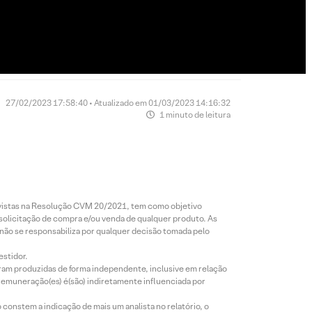
27/02/2023 17:58:40 • Atualizado em 01/03/2023 14:16:32
1 minuto de leitura
revistas na Resolução CVM 20/2021, tem como objetivo
 solicitação de compra e/ou venda de qualquer produto. As
 não se responsabiliza por qualquer decisão tomada pelo
estidor.
foram produzidas de forma independente, inclusive em relação
 remuneração(es) é(são) indiretamente influenciada por
constem a indicação de mais um analista no relatório, o