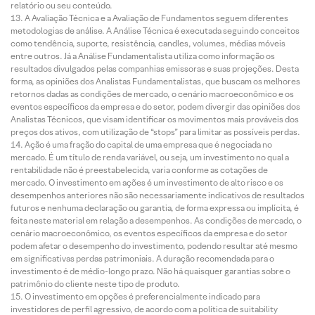
relatório ou seu conteúdo.
A Avaliação Técnica e a Avaliação de Fundamentos seguem diferentes
metodologias de análise. A Análise Técnica é executada seguindo conceitos
como tendência, suporte, resistência, candles, volumes, médias móveis
entre outros. Já a Análise Fundamentalista utiliza como informação os
resultados divulgados pelas companhias emissoras e suas projeções. Desta
forma, as opiniões dos Analistas Fundamentalistas, que buscam os melhores
retornos dadas as condições de mercado, o cenário macroeconômico e os
eventos específicos da empresa e do setor, podem divergir das opiniões dos
Analistas Técnicos, que visam identificar os movimentos mais prováveis dos
preços dos ativos, com utilização de “stops” para limitar as possíveis perdas.
Ação é uma fração do capital de uma empresa que é negociada no
mercado. É um título de renda variável, ou seja, um investimento no qual a
rentabilidade não é preestabelecida, varia conforme as cotações de
mercado. O investimento em ações é um investimento de alto risco e os
desempenhos anteriores não são necessariamente indicativos de resultados
futuros e nenhuma declaração ou garantia, de forma expressa ou implícita, é
feita neste material em relação a desempenhos. As condições de mercado, o
cenário macroeconômico, os eventos específicos da empresa e do setor
podem afetar o desempenho do investimento, podendo resultar até mesmo
em significativas perdas patrimoniais. A duração recomendada para o
investimento é de médio-longo prazo. Não há quaisquer garantias sobre o
patrimônio do cliente neste tipo de produto.
O investimento em opções é preferencialmente indicado para
investidores de perfil agressivo, de acordo com a política de suitability