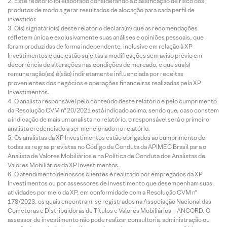
Este relatório foi elaborado considerando a classificação de risco dos
produtos de modo a gerar resultados de alocação para cada perfil de
investidor.
O(s) signatário(s) deste relatório declara(m) que as recomendações
refletem única e exclusivamente suas análises e opiniões pessoais, que
foram produzidas de forma independente, inclusive em relação à XP
Investimentos e que estão sujeitas a modificações sem aviso prévio em
decorrência de alterações nas condições de mercado, e que sua(s)
remuneração(es) é(são) indiretamente influenciada por receitas
provenientes dos negócios e operações financeiras realizadas pela XP
Investimentos.
O analista responsável pelo conteúdo deste relatório e pelo cumprimento
da Resolução CVM nº 20/2021 está indicado acima, sendo que, caso constem
a indicação de mais um analista no relatório, o responsável será o primeiro
analista credenciado a ser mencionado no relatório.
Os analistas da XP Investimentos estão obrigados ao cumprimento de
todas as regras previstas no Código de Conduta da APIMEC Brasil para o
Analista de Valores Mobiliários e na Política de Conduta dos Analistas de
Valores Mobiliários da XP Investimentos.
O atendimento de nossos clientes é realizado por empregados da XP
Investimentos ou por assessores de investimento que desempenham suas
atividades por meio da XP, em conformidade com a Resolução CVM nº
178/2023, os quais encontram-se registrados na Associação Nacional das
Corretoras e Distribuidoras de Títulos e Valores Mobiliários – ANCORD. O
assessor de investimento não pode realizar consultoria, administração ou