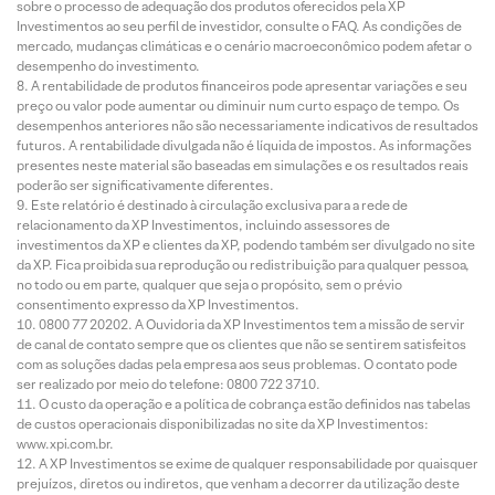
sobre o processo de adequação dos produtos oferecidos pela XP
Investimentos ao seu perfil de investidor, consulte o FAQ. As condições de
mercado, mudanças climáticas e o cenário macroeconômico podem afetar o
desempenho do investimento.
A rentabilidade de produtos financeiros pode apresentar variações e seu
preço ou valor pode aumentar ou diminuir num curto espaço de tempo. Os
desempenhos anteriores não são necessariamente indicativos de resultados
futuros. A rentabilidade divulgada não é líquida de impostos. As informações
presentes neste material são baseadas em simulações e os resultados reais
poderão ser significativamente diferentes.
Este relatório é destinado à circulação exclusiva para a rede de
relacionamento da XP Investimentos, incluindo assessores de
investimentos da XP e clientes da XP, podendo também ser divulgado no site
da XP. Fica proibida sua reprodução ou redistribuição para qualquer pessoa,
no todo ou em parte, qualquer que seja o propósito, sem o prévio
consentimento expresso da XP Investimentos.
0800 77 20202. A Ouvidoria da XP Investimentos tem a missão de servir
de canal de contato sempre que os clientes que não se sentirem satisfeitos
com as soluções dadas pela empresa aos seus problemas. O contato pode
ser realizado por meio do telefone: 0800 722 3710.
O custo da operação e a política de cobrança estão definidos nas tabelas
de custos operacionais disponibilizadas no site da XP Investimentos:
www.xpi.com.br.
A XP Investimentos se exime de qualquer responsabilidade por quaisquer
prejuízos, diretos ou indiretos, que venham a decorrer da utilização deste