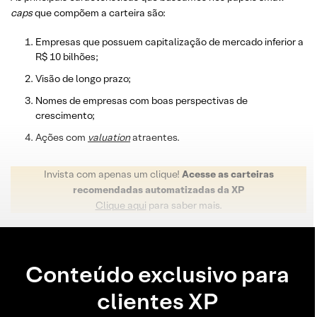
caps
que compõem a carteira são:
Empresas que possuem capitalização de mercado inferior a
R$ 10 bilhões;
Visão de longo prazo;
Nomes de empresas com boas perspectivas de
crescimento;
Ações com
valuation
atraentes.
Invista com apenas um clique!
Acesse as carteiras
recomendadas automatizadas da XP
Clique aqui
para saber mais.
Conteúdo exclusivo para
clientes XP