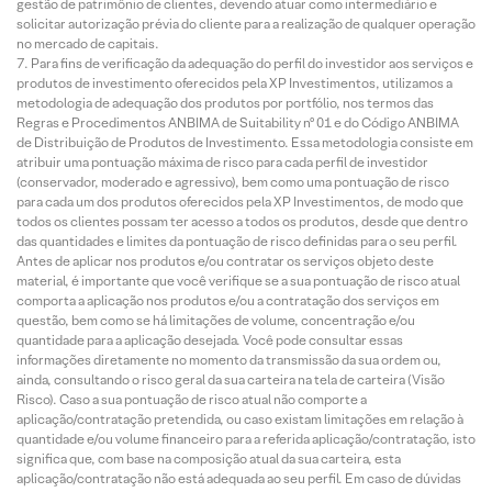
gestão de patrimônio de clientes, devendo atuar como intermediário e
solicitar autorização prévia do cliente para a realização de qualquer operação
no mercado de capitais.
Para fins de verificação da adequação do perfil do investidor aos serviços e
produtos de investimento oferecidos pela XP Investimentos, utilizamos a
metodologia de adequação dos produtos por portfólio, nos termos das
Regras e Procedimentos ANBIMA de Suitability nº 01 e do Código ANBIMA
de Distribuição de Produtos de Investimento. Essa metodologia consiste em
atribuir uma pontuação máxima de risco para cada perfil de investidor
(conservador, moderado e agressivo), bem como uma pontuação de risco
para cada um dos produtos oferecidos pela XP Investimentos, de modo que
todos os clientes possam ter acesso a todos os produtos, desde que dentro
das quantidades e limites da pontuação de risco definidas para o seu perfil.
Antes de aplicar nos produtos e/ou contratar os serviços objeto deste
material, é importante que você verifique se a sua pontuação de risco atual
comporta a aplicação nos produtos e/ou a contratação dos serviços em
questão, bem como se há limitações de volume, concentração e/ou
quantidade para a aplicação desejada. Você pode consultar essas
informações diretamente no momento da transmissão da sua ordem ou,
ainda, consultando o risco geral da sua carteira na tela de carteira (Visão
Risco). Caso a sua pontuação de risco atual não comporte a
aplicação/contratação pretendida, ou caso existam limitações em relação à
quantidade e/ou volume financeiro para a referida aplicação/contratação, isto
significa que, com base na composição atual da sua carteira, esta
aplicação/contratação não está adequada ao seu perfil. Em caso de dúvidas