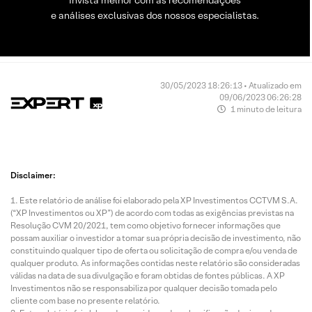
Invista melhor com as recomendações
e análises exclusivas dos nossos especialistas.
30/05/2023 18:26:13 • Atualizado em
09/06/2023 06:26:28
1 minuto de leitura
Disclaimer:
Este relatório de análise foi elaborado pela XP Investimentos CCTVM S.A.
(“XP Investimentos ou XP”) de acordo com todas as exigências previstas na
Resolução CVM 20/2021, tem como objetivo fornecer informações que
possam auxiliar o investidor a tomar sua própria decisão de investimento, não
constituindo qualquer tipo de oferta ou solicitação de compra e/ou venda de
qualquer produto. As informações contidas neste relatório são consideradas
válidas na data de sua divulgação e foram obtidas de fontes públicas. A XP
Investimentos não se responsabiliza por qualquer decisão tomada pelo
cliente com base no presente relatório.