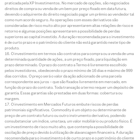
praticada pela XP Investimentos. No mercado de opções, são negociados
direitos de compra ou venda de um bem por preço fixado em data futura,
devendo o adquirente do direito negociado pagar um prêmio ao vendedor tal
como num acordo seguro. As operações com esses derivativos são
consideradas de risco muito alto por apresentarem altas relações de risco e
retorno e algumas posições apresentarem a possibilidade de perdas
superiores ao capital investido. A duração recomendada para o investimento
é de curto prazo e o patrimônio do cliente não está garantido neste tipo de
produto.
O investimento em termos são contratos para compra ou a venda de uma
determinada quantidade de ações, a um preço fixado, para liquidação em
prazo determinado. O prazo do contrato a Termo é livremente escolhido
pelos investidores, obedecendo o prazo mínimo de 16 dias e máximo de 999
dias corridos. O preço será o valor da ação adicionado de uma parcela
correspondente aos juros – que são fixados livremente em mercado, em
função do prazo do contrato. Toda transação a termo requer um depósito de
garantia. Essas garantias são prestadas em duas formas: cobertura ou
margem.
O investimento em Mercados Futuros embute riscos de perdas
patrimoniais significativos. Commodity é um objeto ou determinante de
preço de um contrato futuro ou outro instrumento derivativo, podendo
consubstanciar um índice, uma taxa, um valor mobiliário ou produto físico. É
um investimento de risco muito alto, que contempla a possibilidade de
oscilação de preço devido à utilização de alavancagem financeira. A duração
recomendada para o investimento é de curto prazo e o patrimônio do cliente