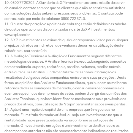
0800 77 20202. A Ouvidoria da XP Investimentos tem a missão de servir
de canal de contato sempre que os clientes que não se sentirem satisfeitos
com as soluções dadas pela empresa aos seus problemas. O contato pode
ser realizado por meio do telefone: 0800 722 3710.
O custo da operação e a política de cobrança estão definidos nas tabelas
de custos operacionais disponibilizadas no site da XP Investimentos:
www.xpi.com.br.
A XP Investimentos se exime de qualquer responsabilidade por quaisquer
prejuízos, diretos ou indiretos, que venham a decorrer da utilização deste
relatório ou seu conteúdo.
A Avaliação Técnica e a Avaliação de Fundamentos seguem diferentes
metodologias de análise. A Análise Técnica é executada seguindo conceitos
como tendência, suporte, resistência, candles, volumes, médias móveis
entre outros. Já a Análise Fundamentalista utiliza como informação os
resultados divulgados pelas companhias emissoras e suas projeções. Desta
forma, as opiniões dos Analistas Fundamentalistas, que buscam os melhores
retornos dadas as condições de mercado, o cenário macroeconômico e os
eventos específicos da empresa e do setor, podem divergir das opiniões dos
Analistas Técnicos, que visam identificar os movimentos mais prováveis dos
preços dos ativos, com utilização de “stops” para limitar as possíveis perdas.
Ação é uma fração do capital de uma empresa que é negociada no
mercado. É um título de renda variável, ou seja, um investimento no qual a
rentabilidade não é preestabelecida, varia conforme as cotações de
mercado. O investimento em ações é um investimento de alto risco e os
desempenhos anteriores não são necessariamente indicativos de resultados