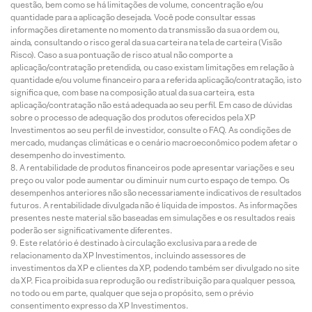
questão, bem como se há limitações de volume, concentração e/ou
quantidade para a aplicação desejada. Você pode consultar essas
informações diretamente no momento da transmissão da sua ordem ou,
ainda, consultando o risco geral da sua carteira na tela de carteira (Visão
Risco). Caso a sua pontuação de risco atual não comporte a
aplicação/contratação pretendida, ou caso existam limitações em relação à
quantidade e/ou volume financeiro para a referida aplicação/contratação, isto
significa que, com base na composição atual da sua carteira, esta
aplicação/contratação não está adequada ao seu perfil. Em caso de dúvidas
sobre o processo de adequação dos produtos oferecidos pela XP
Investimentos ao seu perfil de investidor, consulte o FAQ. As condições de
mercado, mudanças climáticas e o cenário macroeconômico podem afetar o
desempenho do investimento.
A rentabilidade de produtos financeiros pode apresentar variações e seu
preço ou valor pode aumentar ou diminuir num curto espaço de tempo. Os
desempenhos anteriores não são necessariamente indicativos de resultados
futuros. A rentabilidade divulgada não é líquida de impostos. As informações
presentes neste material são baseadas em simulações e os resultados reais
poderão ser significativamente diferentes.
Este relatório é destinado à circulação exclusiva para a rede de
relacionamento da XP Investimentos, incluindo assessores de
investimentos da XP e clientes da XP, podendo também ser divulgado no site
da XP. Fica proibida sua reprodução ou redistribuição para qualquer pessoa,
no todo ou em parte, qualquer que seja o propósito, sem o prévio
consentimento expresso da XP Investimentos.