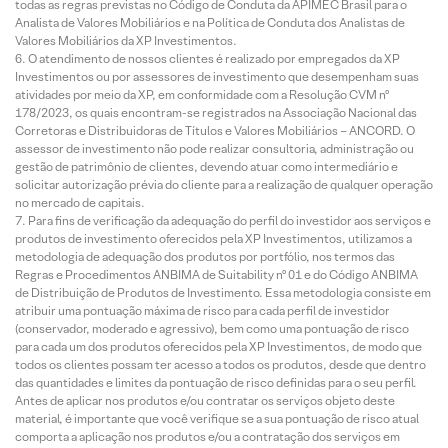
todas as regras previstas no Código de Conduta da APIMEC Brasil para o
Analista de Valores Mobiliários e na Política de Conduta dos Analistas de
Valores Mobiliários da XP Investimentos.
O atendimento de nossos clientes é realizado por empregados da XP
Investimentos ou por assessores de investimento que desempenham suas
atividades por meio da XP, em conformidade com a Resolução CVM nº
178/2023, os quais encontram-se registrados na Associação Nacional das
Corretoras e Distribuidoras de Títulos e Valores Mobiliários – ANCORD. O
assessor de investimento não pode realizar consultoria, administração ou
gestão de patrimônio de clientes, devendo atuar como intermediário e
solicitar autorização prévia do cliente para a realização de qualquer operação
no mercado de capitais.
Para fins de verificação da adequação do perfil do investidor aos serviços e
produtos de investimento oferecidos pela XP Investimentos, utilizamos a
metodologia de adequação dos produtos por portfólio, nos termos das
Regras e Procedimentos ANBIMA de Suitability nº 01 e do Código ANBIMA
de Distribuição de Produtos de Investimento. Essa metodologia consiste em
atribuir uma pontuação máxima de risco para cada perfil de investidor
(conservador, moderado e agressivo), bem como uma pontuação de risco
para cada um dos produtos oferecidos pela XP Investimentos, de modo que
todos os clientes possam ter acesso a todos os produtos, desde que dentro
das quantidades e limites da pontuação de risco definidas para o seu perfil.
Antes de aplicar nos produtos e/ou contratar os serviços objeto deste
material, é importante que você verifique se a sua pontuação de risco atual
comporta a aplicação nos produtos e/ou a contratação dos serviços em