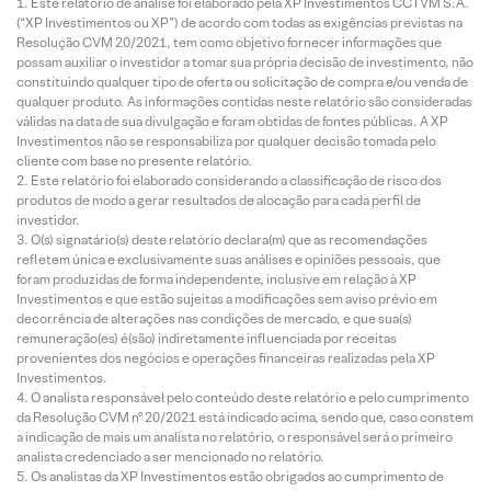
Este relatório de análise foi elaborado pela XP Investimentos CCTVM S.A.
(“XP Investimentos ou XP”) de acordo com todas as exigências previstas na
Resolução CVM 20/2021, tem como objetivo fornecer informações que
possam auxiliar o investidor a tomar sua própria decisão de investimento, não
constituindo qualquer tipo de oferta ou solicitação de compra e/ou venda de
qualquer produto. As informações contidas neste relatório são consideradas
válidas na data de sua divulgação e foram obtidas de fontes públicas. A XP
Investimentos não se responsabiliza por qualquer decisão tomada pelo
cliente com base no presente relatório.
Este relatório foi elaborado considerando a classificação de risco dos
produtos de modo a gerar resultados de alocação para cada perfil de
investidor.
O(s) signatário(s) deste relatório declara(m) que as recomendações
refletem única e exclusivamente suas análises e opiniões pessoais, que
foram produzidas de forma independente, inclusive em relação à XP
Investimentos e que estão sujeitas a modificações sem aviso prévio em
decorrência de alterações nas condições de mercado, e que sua(s)
remuneração(es) é(são) indiretamente influenciada por receitas
provenientes dos negócios e operações financeiras realizadas pela XP
Investimentos.
O analista responsável pelo conteúdo deste relatório e pelo cumprimento
da Resolução CVM nº 20/2021 está indicado acima, sendo que, caso constem
a indicação de mais um analista no relatório, o responsável será o primeiro
analista credenciado a ser mencionado no relatório.
Os analistas da XP Investimentos estão obrigados ao cumprimento de