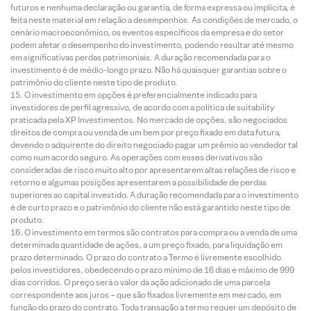
futuros e nenhuma declaração ou garantia, de forma expressa ou implícita, é
feita neste material em relação a desempenhos. As condições de mercado, o
cenário macroeconômico, os eventos específicos da empresa e do setor
podem afetar o desempenho do investimento, podendo resultar até mesmo
em significativas perdas patrimoniais. A duração recomendada para o
investimento é de médio-longo prazo. Não há quaisquer garantias sobre o
patrimônio do cliente neste tipo de produto.
O investimento em opções é preferencialmente indicado para
investidores de perfil agressivo, de acordo com a política de suitability
praticada pela XP Investimentos. No mercado de opções, são negociados
direitos de compra ou venda de um bem por preço fixado em data futura,
devendo o adquirente do direito negociado pagar um prêmio ao vendedor tal
como num acordo seguro. As operações com esses derivativos são
consideradas de risco muito alto por apresentarem altas relações de risco e
retorno e algumas posições apresentarem a possibilidade de perdas
superiores ao capital investido. A duração recomendada para o investimento
é de curto prazo e o patrimônio do cliente não está garantido neste tipo de
produto.
O investimento em termos são contratos para compra ou a venda de uma
determinada quantidade de ações, a um preço fixado, para liquidação em
prazo determinado. O prazo do contrato a Termo é livremente escolhido
pelos investidores, obedecendo o prazo mínimo de 16 dias e máximo de 999
dias corridos. O preço será o valor da ação adicionado de uma parcela
correspondente aos juros – que são fixados livremente em mercado, em
função do prazo do contrato. Toda transação a termo requer um depósito de