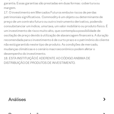
garantia. Essas garantias são prestadas em duas formas: cobertura ou
margem.
O investimento em Mercados Futuros embute riscos de perdas
patrimoniais significativos. Commodity é um objeto ou determinante de
preço de um contrato futuro ou outro instrumento derivativo, podendo
consubstanciar um índice, uma taxa, um valor mobiliário ou produto físico. É
um investimento de risco muito alto, que contempla a possibilidade de
oscilação de preço devido à utilização de alavancagem financeira. A duração
recomendada para o investimento é de curto prazo e o patrimônio do cliente
não está garantido neste tipo de produto. As condições de mercado,
mudanças climáticas e o cenário macroeconômico podem afetar o
desempenho do investimento.
ESTA INSTITUIÇÃO É ADERENTE AO CÓDIGO ANBIMA DE
DISTRIBUIÇÃO DE PRODUTOS DE INVESTIMENTO.
Análises