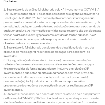
Disclaimer:
Este relatório de análise foi elaborado pela XP Investimentos CCTVM S.A.
(“XP Investimentos ou XP”) de acordo com todas as exigências previstas na
Resolução CVM 20/2021, tem como objetivo fornecer informações que
possam auxiliar o investidor a tomar sua própria decisão de investimento, não
constituindo qualquer tipo de oferta ou solicitação de compra e/ou venda de
qualquer produto. As informações contidas neste relatório são consideradas
válidas na data de sua divulgação e foram obtidas de fontes públicas. A XP
Investimentos não se responsabiliza por qualquer decisão tomada pelo
cliente com base no presente relatório.
Este relatório foi elaborado considerando a classificação de risco dos
produtos de modo a gerar resultados de alocação para cada perfil de
investidor.
O(s) signatário(s) deste relatório declara(m) que as recomendações
refletem única e exclusivamente suas análises e opiniões pessoais, que
foram produzidas de forma independente, inclusive em relação à XP
Investimentos e que estão sujeitas a modificações sem aviso prévio em
decorrência de alterações nas condições de mercado, e que sua(s)
remuneração(es) é(são) indiretamente influenciada por receitas
provenientes dos negócios e operações financeiras realizadas pela XP
Investimentos.
O analista responsável pelo conteúdo deste relatório e pelo cumprimento
da Resolução CVM nº 20/2021 está indicado acima, sendo que, caso constem
a indicação de mais um analista no relatório, o responsável será o primeiro