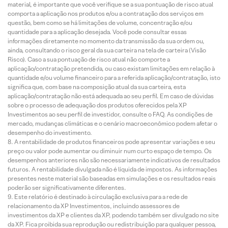
material, é importante que você verifique se a sua pontuação de risco atual
comporta a aplicação nos produtos e/ou a contratação dos serviços em
questão, bem como se há limitações de volume, concentração e/ou
quantidade para a aplicação desejada. Você pode consultar essas
informações diretamente no momento da transmissão da sua ordem ou,
ainda, consultando o risco geral da sua carteira na tela de carteira (Visão
Risco). Caso a sua pontuação de risco atual não comporte a
aplicação/contratação pretendida, ou caso existam limitações em relação à
quantidade e/ou volume financeiro para a referida aplicação/contratação, isto
significa que, com base na composição atual da sua carteira, esta
aplicação/contratação não está adequada ao seu perfil. Em caso de dúvidas
sobre o processo de adequação dos produtos oferecidos pela XP
Investimentos ao seu perfil de investidor, consulte o FAQ. As condições de
mercado, mudanças climáticas e o cenário macroeconômico podem afetar o
desempenho do investimento.
A rentabilidade de produtos financeiros pode apresentar variações e seu
preço ou valor pode aumentar ou diminuir num curto espaço de tempo. Os
desempenhos anteriores não são necessariamente indicativos de resultados
futuros. A rentabilidade divulgada não é líquida de impostos. As informações
presentes neste material são baseadas em simulações e os resultados reais
poderão ser significativamente diferentes.
Este relatório é destinado à circulação exclusiva para a rede de
relacionamento da XP Investimentos, incluindo assessores de
investimentos da XP e clientes da XP, podendo também ser divulgado no site
da XP. Fica proibida sua reprodução ou redistribuição para qualquer pessoa,