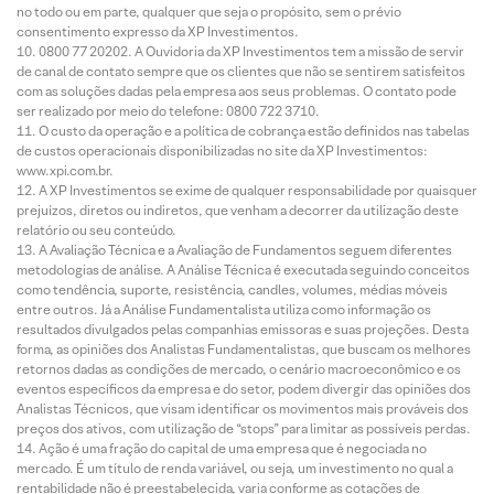
no todo ou em parte, qualquer que seja o propósito, sem o prévio
consentimento expresso da XP Investimentos.
0800 77 20202. A Ouvidoria da XP Investimentos tem a missão de servir
de canal de contato sempre que os clientes que não se sentirem satisfeitos
com as soluções dadas pela empresa aos seus problemas. O contato pode
ser realizado por meio do telefone: 0800 722 3710.
O custo da operação e a política de cobrança estão definidos nas tabelas
de custos operacionais disponibilizadas no site da XP Investimentos:
www.xpi.com.br.
A XP Investimentos se exime de qualquer responsabilidade por quaisquer
prejuízos, diretos ou indiretos, que venham a decorrer da utilização deste
relatório ou seu conteúdo.
A Avaliação Técnica e a Avaliação de Fundamentos seguem diferentes
metodologias de análise. A Análise Técnica é executada seguindo conceitos
como tendência, suporte, resistência, candles, volumes, médias móveis
entre outros. Já a Análise Fundamentalista utiliza como informação os
resultados divulgados pelas companhias emissoras e suas projeções. Desta
forma, as opiniões dos Analistas Fundamentalistas, que buscam os melhores
retornos dadas as condições de mercado, o cenário macroeconômico e os
eventos específicos da empresa e do setor, podem divergir das opiniões dos
Analistas Técnicos, que visam identificar os movimentos mais prováveis dos
preços dos ativos, com utilização de “stops” para limitar as possíveis perdas.
Ação é uma fração do capital de uma empresa que é negociada no
mercado. É um título de renda variável, ou seja, um investimento no qual a
rentabilidade não é preestabelecida, varia conforme as cotações de