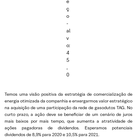
e
ç
o
-
al
v
o:
4
5
,
0
Temos uma visão positiva da estratégia de comercialização de
energia otimizada da companhia e enxergarmos valor estratégico
na aquisição de uma participação da rede de gasodutos TAG. No
curto prazo, a ação deve se beneficiar de um cenário de juros
mais baixos por mais tempo, que aumenta a atratividade de
ações pagadoras de dividendos. Esperamos potenciais
dividendos de 8,9% para 2020 e 10,5% para 2021.