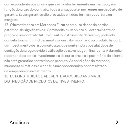
correspondente aos juros – que são fixados livremente em mercado, em
função do prazo do contrato. Toda transação a termo requer um depósito de
garantia. Essas garantias são prestadas em duas formas: cobertura ou
margem.
O investimento em Mercados Futuros embute riscos de perdas
patrimoniais significativos. Commodity é um objeto ou determinante de
preço de um contrato futuro ou outro instrumento derivativo, podendo
consubstanciar um índice, uma taxa, um valor mobiliário ou produto físico. É
um investimento de risco muito alto, que contempla a possibilidade de
oscilação de preço devido à utilização de alavancagem financeira. A duração
recomendada para o investimento é de curto prazo e o patrimônio do cliente
não está garantido neste tipo de produto. As condições de mercado,
mudanças climáticas e o cenário macroeconômico podem afetar o
desempenho do investimento.
ESTA INSTITUIÇÃO É ADERENTE AO CÓDIGO ANBIMA DE
DISTRIBUIÇÃO DE PRODUTOS DE INVESTIMENTO.
Análises