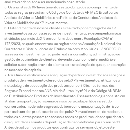
analista credenciado a ser mencionado no relatório.
Os analistas da XP Investimentos estão obrigados ao cumprimento de
todas as regras previstas no Código de Conduta da APIMEC Brasil para o
Analista de Valores Mobiliários e na Política de Conduta dos Analistas de
Valores Mobiliários da XP Investimentos.
O atendimento de nossos clientes é realizado por empregados da XP
Investimentos ou por assessores de investimento que desempenham suas
atividades por meio da XP, em conformidade com a Resolução CVM nº
178/2023, os quais encontram-se registrados na Associação Nacional das
Corretoras e Distribuidoras de Títulos e Valores Mobiliários – ANCORD. O
assessor de investimento não pode realizar consultoria, administração ou
gestão de patrimônio de clientes, devendo atuar como intermediário e
solicitar autorização prévia do cliente para a realização de qualquer operação
no mercado de capitais.
Para fins de verificação da adequação do perfil do investidor aos serviços e
produtos de investimento oferecidos pela XP Investimentos, utilizamos a
metodologia de adequação dos produtos por portfólio, nos termos das
Regras e Procedimentos ANBIMA de Suitability nº 01 e do Código ANBIMA
de Distribuição de Produtos de Investimento. Essa metodologia consiste em
atribuir uma pontuação máxima de risco para cada perfil de investidor
(conservador, moderado e agressivo), bem como uma pontuação de risco
para cada um dos produtos oferecidos pela XP Investimentos, de modo que
todos os clientes possam ter acesso a todos os produtos, desde que dentro
das quantidades e limites da pontuação de risco definidas para o seu perfil.
Antes de aplicar nos produtos e/ou contratar os serviços objeto deste