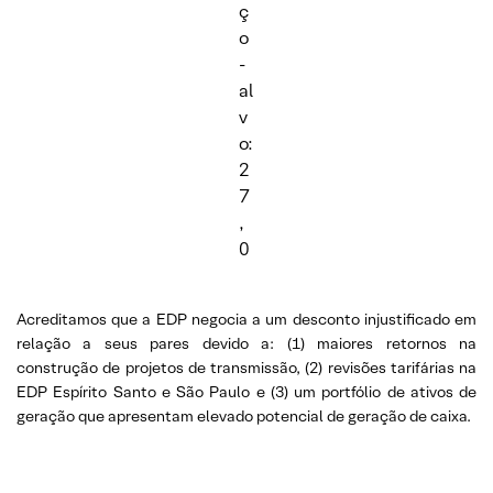
ç
o
-
al
v
o:
2
7
,
0
Acreditamos que a EDP negocia a um desconto injustificado em
relação a seus pares devido a: (1) maiores retornos na
construção de projetos de transmissão, (2) revisões tarifárias na
EDP Espírito Santo e São Paulo e (3) um portfólio de ativos de
geração que apresentam elevado potencial de geração de caixa.