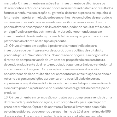
mercado. O investimento em ações é um investimento de alto risco e os
desempenhos anteriores não são necessariamente indicativos de resultados
futuros e nenhuma declaração ou garantia, de forma expressa ou implícita, é
feita neste material em relação a desempenhos. As condições de mercado, o
cenário macroeconômico, os eventos específicos da empresa e do setor
podem afetar o desempenho do investimento, podendo resultar até mesmo
em significativas perdas patrimoniais. A duração recomendada para o
investimento é de médio-longo prazo. Não há quaisquer garantias sobre o
patrimônio do cliente neste tipo de produto.
O investimento em opções é preferencialmente indicado para
investidores de perfil agressivo, de acordo com a política de suitability
praticada pela XP Investimentos. No mercado de opções, são negociados
direitos de compra ou venda de um bem por preço fixado em data futura,
devendo o adquirente do direito negociado pagar um prêmio ao vendedor tal
como num acordo seguro. As operações com esses derivativos são
consideradas de risco muito alto por apresentarem altas relações de risco e
retorno e algumas posições apresentarem a possibilidade de perdas
superiores ao capital investido. A duração recomendada para o investimento
é de curto prazo e o patrimônio do cliente não está garantido neste tipo de
produto.
O investimento em termos são contratos para compra ou a venda de uma
determinada quantidade de ações, a um preço fixado, para liquidação em
prazo determinado. O prazo do contrato a Termo é livremente escolhido
pelos investidores, obedecendo o prazo mínimo de 16 dias e máximo de 999
dias corridos. O preço será o valor da ação adicionado de uma parcela