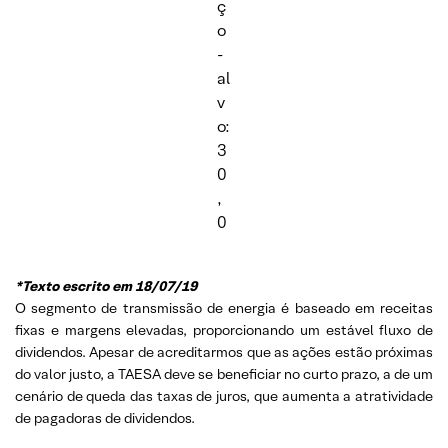
ç
o
-
al
v
o:
3
0
,
0
*Texto escrito em 18/07/19
O segmento de transmissão de energia é baseado em receitas
fixas e margens elevadas, proporcionando um estável fluxo de
dividendos. Apesar de acreditarmos que as ações estão próximas
do valor justo, a TAESA deve se beneficiar no curto prazo, a de um
cenário de queda das taxas de juros, que aumenta a atratividade
de pagadoras de dividendos.