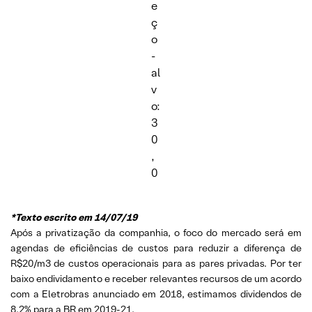
e
ç
o
-
al
v
o:
3
0
,
0
*Texto escrito em 14/07/19
Após a privatização da companhia, o foco do mercado será em
agendas de eficiências de custos para reduzir a diferença de
R$20/m3 de custos operacionais para as pares privadas. Por ter
baixo endividamento e receber relevantes recursos de um acordo
com a Eletrobras anunciado em 2018, estimamos dividendos de
8,2% para a BR em 2019-21.