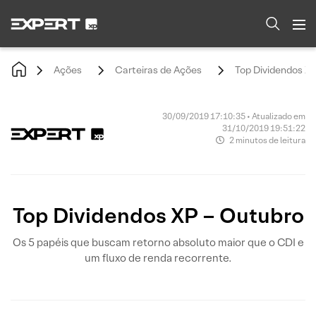
Ações
Carteiras de Ações
Top Dividendos X
30/09/2019 17:10:35 • Atualizado em
31/10/2019 19:51:22
2 minutos de leitura
Top Dividendos XP – Outubro
Os 5 papéis que buscam retorno absoluto maior que o CDI e
um fluxo de renda recorrente.