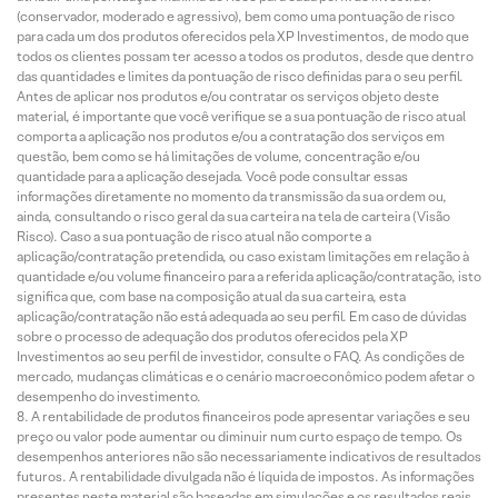
(conservador, moderado e agressivo), bem como uma pontuação de risco
para cada um dos produtos oferecidos pela XP Investimentos, de modo que
todos os clientes possam ter acesso a todos os produtos, desde que dentro
das quantidades e limites da pontuação de risco definidas para o seu perfil.
Antes de aplicar nos produtos e/ou contratar os serviços objeto deste
material, é importante que você verifique se a sua pontuação de risco atual
comporta a aplicação nos produtos e/ou a contratação dos serviços em
questão, bem como se há limitações de volume, concentração e/ou
quantidade para a aplicação desejada. Você pode consultar essas
informações diretamente no momento da transmissão da sua ordem ou,
ainda, consultando o risco geral da sua carteira na tela de carteira (Visão
Risco). Caso a sua pontuação de risco atual não comporte a
aplicação/contratação pretendida, ou caso existam limitações em relação à
quantidade e/ou volume financeiro para a referida aplicação/contratação, isto
significa que, com base na composição atual da sua carteira, esta
aplicação/contratação não está adequada ao seu perfil. Em caso de dúvidas
sobre o processo de adequação dos produtos oferecidos pela XP
Investimentos ao seu perfil de investidor, consulte o FAQ. As condições de
mercado, mudanças climáticas e o cenário macroeconômico podem afetar o
desempenho do investimento.
A rentabilidade de produtos financeiros pode apresentar variações e seu
preço ou valor pode aumentar ou diminuir num curto espaço de tempo. Os
desempenhos anteriores não são necessariamente indicativos de resultados
futuros. A rentabilidade divulgada não é líquida de impostos. As informações
presentes neste material são baseadas em simulações e os resultados reais