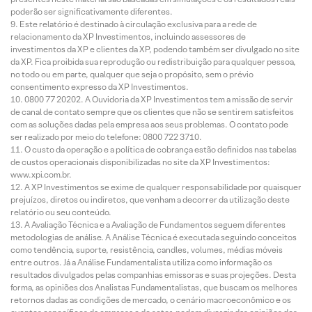
poderão ser significativamente diferentes.
Este relatório é destinado à circulação exclusiva para a rede de
relacionamento da XP Investimentos, incluindo assessores de
investimentos da XP e clientes da XP, podendo também ser divulgado no site
da XP. Fica proibida sua reprodução ou redistribuição para qualquer pessoa,
no todo ou em parte, qualquer que seja o propósito, sem o prévio
consentimento expresso da XP Investimentos.
0800 77 20202. A Ouvidoria da XP Investimentos tem a missão de servir
de canal de contato sempre que os clientes que não se sentirem satisfeitos
com as soluções dadas pela empresa aos seus problemas. O contato pode
ser realizado por meio do telefone: 0800 722 3710.
O custo da operação e a política de cobrança estão definidos nas tabelas
de custos operacionais disponibilizadas no site da XP Investimentos:
www.xpi.com.br.
A XP Investimentos se exime de qualquer responsabilidade por quaisquer
prejuízos, diretos ou indiretos, que venham a decorrer da utilização deste
relatório ou seu conteúdo.
A Avaliação Técnica e a Avaliação de Fundamentos seguem diferentes
metodologias de análise. A Análise Técnica é executada seguindo conceitos
como tendência, suporte, resistência, candles, volumes, médias móveis
entre outros. Já a Análise Fundamentalista utiliza como informação os
resultados divulgados pelas companhias emissoras e suas projeções. Desta
forma, as opiniões dos Analistas Fundamentalistas, que buscam os melhores
retornos dadas as condições de mercado, o cenário macroeconômico e os