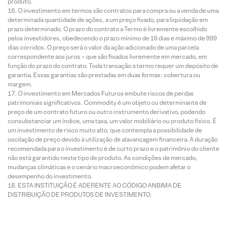
produto.
O investimento em termos são contratos para compra ou a venda de uma
determinada quantidade de ações, a um preço fixado, para liquidação em
prazo determinado. O prazo do contrato a Termo é livremente escolhido
pelos investidores, obedecendo o prazo mínimo de 16 dias e máximo de 999
dias corridos. O preço será o valor da ação adicionado de uma parcela
correspondente aos juros – que são fixados livremente em mercado, em
função do prazo do contrato. Toda transação a termo requer um depósito de
garantia. Essas garantias são prestadas em duas formas: cobertura ou
margem.
O investimento em Mercados Futuros embute riscos de perdas
patrimoniais significativos. Commodity é um objeto ou determinante de
preço de um contrato futuro ou outro instrumento derivativo, podendo
consubstanciar um índice, uma taxa, um valor mobiliário ou produto físico. É
um investimento de risco muito alto, que contempla a possibilidade de
oscilação de preço devido à utilização de alavancagem financeira. A duração
recomendada para o investimento é de curto prazo e o patrimônio do cliente
não está garantido neste tipo de produto. As condições de mercado,
mudanças climáticas e o cenário macroeconômico podem afetar o
desempenho do investimento.
ESTA INSTITUIÇÃO É ADERENTE AO CÓDIGO ANBIMA DE
DISTRIBUIÇÃO DE PRODUTOS DE INVESTIMENTO.