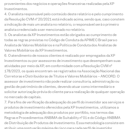
provenientes dos negócios e operações financeiras realizadas pela XP
Investimentos.
O analista responsável pelo conteúdo deste relatório e pelo cumprimento
da Resolução CVM nº 20/2021 está indicado acima, sendo que, caso constem
a indicação de mais um analista no relatório, o responsável será o primeiro
analista credenciado a ser mencionado no relatório.
Os analistas da XP Investimentos estão obrigados ao cumprimento de
todas as regras previstas no Código de Conduta da APIMEC Brasil para o
Analista de Valores Mobiliários e na Política de Conduta dos Analistas de
Valores Mobiliários da XP Investimentos.
O atendimento de nossos clientes é realizado por empregados da XP
Investimentos ou por assessores de investimento que desempenham suas
atividades por meio da XP, em conformidade com a Resolução CVM nº
178/2023, os quais encontram-se registrados na Associação Nacional das
Corretoras e Distribuidoras de Títulos e Valores Mobiliários – ANCORD. O
assessor de investimento não pode realizar consultoria, administração ou
gestão de patrimônio de clientes, devendo atuar como intermediário e
solicitar autorização prévia do cliente para a realização de qualquer operação
no mercado de capitais.
Para fins de verificação da adequação do perfil do investidor aos serviços e
produtos de investimento oferecidos pela XP Investimentos, utilizamos a
metodologia de adequação dos produtos por portfólio, nos termos das
Regras e Procedimentos ANBIMA de Suitability nº 01 e do Código ANBIMA
de Distribuição de Produtos de Investimento. Essa metodologia consiste em
atribuir uma pontuação máxima de risco para cada perfil de investidor