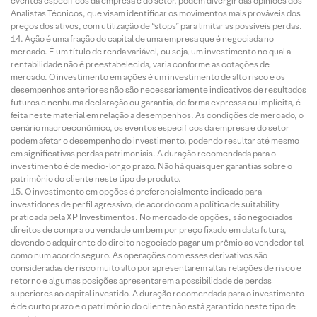
eventos específicos da empresa e do setor, podem divergir das opiniões dos
Analistas Técnicos, que visam identificar os movimentos mais prováveis dos
preços dos ativos, com utilização de “stops” para limitar as possíveis perdas.
Ação é uma fração do capital de uma empresa que é negociada no
mercado. É um título de renda variável, ou seja, um investimento no qual a
rentabilidade não é preestabelecida, varia conforme as cotações de
mercado. O investimento em ações é um investimento de alto risco e os
desempenhos anteriores não são necessariamente indicativos de resultados
futuros e nenhuma declaração ou garantia, de forma expressa ou implícita, é
feita neste material em relação a desempenhos. As condições de mercado, o
cenário macroeconômico, os eventos específicos da empresa e do setor
podem afetar o desempenho do investimento, podendo resultar até mesmo
em significativas perdas patrimoniais. A duração recomendada para o
investimento é de médio-longo prazo. Não há quaisquer garantias sobre o
patrimônio do cliente neste tipo de produto.
O investimento em opções é preferencialmente indicado para
investidores de perfil agressivo, de acordo com a política de suitability
praticada pela XP Investimentos. No mercado de opções, são negociados
direitos de compra ou venda de um bem por preço fixado em data futura,
devendo o adquirente do direito negociado pagar um prêmio ao vendedor tal
como num acordo seguro. As operações com esses derivativos são
consideradas de risco muito alto por apresentarem altas relações de risco e
retorno e algumas posições apresentarem a possibilidade de perdas
superiores ao capital investido. A duração recomendada para o investimento
é de curto prazo e o patrimônio do cliente não está garantido neste tipo de