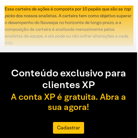
Essa carteira de ações é composta por 10 papéis que são as
top
picks
dos nossos analistas. A carteira tem como objetivo superar
o desempenho do Ibovespa no horizonte de longo prazo, e a
composição da carteira é analisada mensalmente pelos
analistas da equipe, e ela pode ou não sofrer alterações a cada
mês.
Conteúdo exclusivo para
clientes XP
A conta XP é gratuita. Abra a
sua agora!
Cadastrar