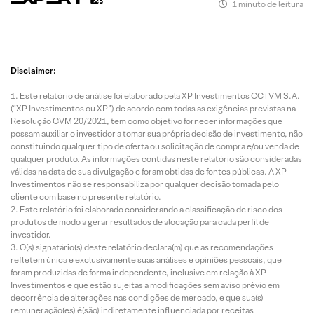
1 minuto de leitura
Disclaimer:
Este relatório de análise foi elaborado pela XP Investimentos CCTVM S.A.
(“XP Investimentos ou XP”) de acordo com todas as exigências previstas na
Resolução CVM 20/2021, tem como objetivo fornecer informações que
possam auxiliar o investidor a tomar sua própria decisão de investimento, não
constituindo qualquer tipo de oferta ou solicitação de compra e/ou venda de
qualquer produto. As informações contidas neste relatório são consideradas
válidas na data de sua divulgação e foram obtidas de fontes públicas. A XP
Investimentos não se responsabiliza por qualquer decisão tomada pelo
cliente com base no presente relatório.
Este relatório foi elaborado considerando a classificação de risco dos
produtos de modo a gerar resultados de alocação para cada perfil de
investidor.
O(s) signatário(s) deste relatório declara(m) que as recomendações
refletem única e exclusivamente suas análises e opiniões pessoais, que
foram produzidas de forma independente, inclusive em relação à XP
Investimentos e que estão sujeitas a modificações sem aviso prévio em
decorrência de alterações nas condições de mercado, e que sua(s)
remuneração(es) é(são) indiretamente influenciada por receitas