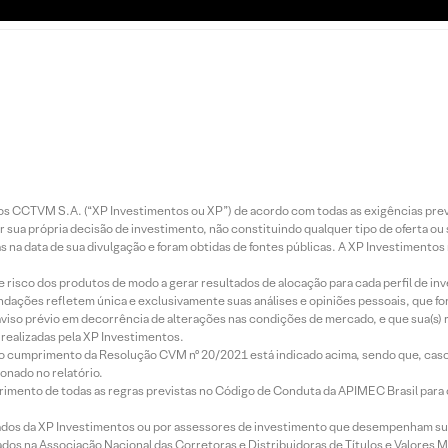
entos CCTVM S.A. (“XP Investimentos ou XP”) de acordo com todas as exigências p
r sua própria decisão de investimento, não constituindo qualquer tipo de oferta ou
s na data de sua divulgação e foram obtidas de fontes públicas. A XP Investimentos
e risco dos produtos de modo a gerar resultados de alocação para cada perfil de inv
mendações refletem única e exclusivamente suas análises e opiniões pessoais, que 
aviso prévio em decorrência de alterações nas condições de mercado, e que sua(s)
realizadas pela XP Investimentos.
lo cumprimento da Resolução CVM nº 20/2021 está indicado acima, sendo que, caso 
onado no relatório.
imento de todas as regras previstas no Código de Conduta da APIMEC Brasil para o 
ados da XP Investimentos ou por assessores de investimento que desempenham sua
os na Associação Nacional das Corretoras e Distribuidoras de Títulos e Valores 