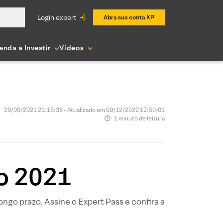
login expert
Abra sua conta XP
enda a Investir
Vídeos
29/09/2021 21:15:38 • Atualizado em 09/12/2022 12:50:01
1 minuto de leitura
o 2021
ngo prazo. Assine o Expert Pass e confira a