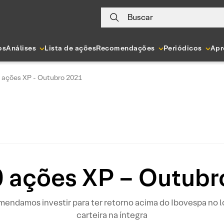
Buscar
os
Análises
Lista de ações
Recomendações
Periódicos
Apr
 ações XP - Outubro 2021
0 ações XP – Outubr
endamos investir para ter retorno acima do Ibovespa no lo
carteira na íntegra