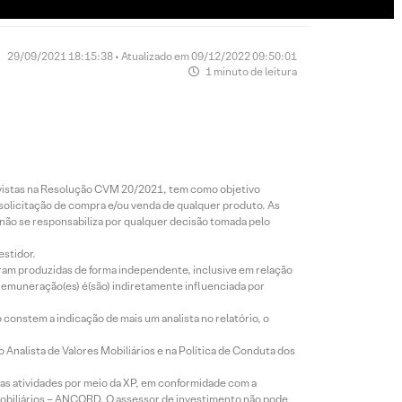
29/09/2021 18:15:38 • Atualizado em 09/12/2022 09:50:01
1 minuto de leitura
revistas na Resolução CVM 20/2021, tem como objetivo
 solicitação de compra e/ou venda de qualquer produto. As
 não se responsabiliza por qualquer decisão tomada pelo
estidor.
foram produzidas de forma independente, inclusive em relação
 remuneração(es) é(são) indiretamente influenciada por
constem a indicação de mais um analista no relatório, o
Analista de Valores Mobiliários e na Política de Conduta dos
s atividades por meio da XP, em conformidade com a
Mobiliários – ANCORD. O assessor de investimento não pode