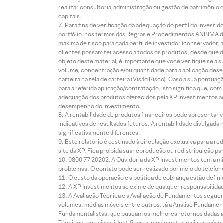
realizar consultoria, administração ou gestão de patrimônio 
capitais.
Para fins de verificação da adequação do perfil do invest
portfólio, nos termos das Regras e Procedimentos ANBIMA de
máxima de risco para cada perfil de investidor (conservado
clientes possam ter acesso a todos os produtos, desde que de
objeto deste material, é importante que você verifique se a
volume, concentração e/ou quantidade para a aplicação dese
carteira na tela de carteira (Visão Risco). Caso a sua pontu
para a referida aplicação/contratação, isto significa que, co
adequação dos produtos oferecidos pela XP Investimentos ao
desempenho do investimento.
A rentabilidade de produtos financeiros pode apresentar
indicativos de resultados futuros. A rentabilidade divulgada
significativamente diferentes.
Este relatório é destinado à circulação exclusiva para a 
site da XP. Fica proibida sua reprodução ou redistribuição p
0800 77 20202. A Ouvidoria da XP Investimentos tem a mi
problemas. O contato pode ser realizado por meio do telefon
O custo da operação e a política de cobrança estão defini
A XP Investimentos se exime de qualquer responsabilidade
A Avaliação Técnica e a Avaliação de Fundamentos seguem
volumes, médias móveis entre outros. Já a Análise Fundament
Fundamentalistas, que buscam os melhores retornos dadas as
Técnicos, que visam identificar os movimentos mais prováveis 