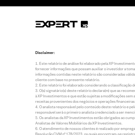
Disclaimer:
Este relatório de análise foi elaborado pela XP Investim
fornecer informações que possam auxiliar o investidor a toma
informações contidas neste relatório são consideradas válida
cliente com base no presente relatório.
Este relatório foi elaborado considerando a classificação d
O(s) signatário(s) deste relatório declara(m) que as reco
à XP Investimentos e que estão sujeitas a modificações sem 
receitas provenientes dos negócios e operações financeiras 
O analista responsável pelo conteúdo deste relatório e pe
responsável será o primeiro analista credenciado a ser menci
Os analistas da XP Investimentos estão obrigados ao cumpr
Analistas de Valores Mobiliários da XP Investimentos.
O atendimento de nossos clientes é realizado por empreg
Resolução CVM nº 178/2023, os quais encontram-se registrad