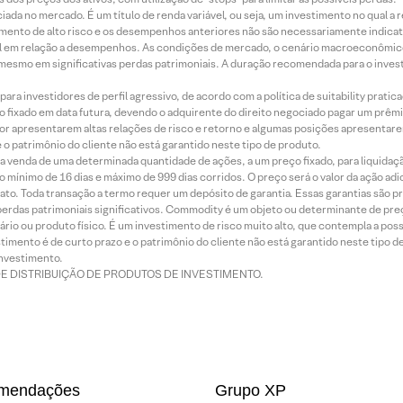
ada no mercado. É um título de renda variável, ou seja, um investimento no qual a r
mento de alto risco e os desempenhos anteriores não são necessariamente indicat
terial em relação a desempenhos. As condições de mercado, o cenário macroeconômi
mesmo em significativas perdas patrimoniais. A duração recomendada para o inves
ra investidores de perfil agressivo, de acordo com a política de suitability prat
 fixado em data futura, devendo o adquirente do direito negociado pagar um prê
or apresentarem altas relações de risco e retorno e algumas posições apresentarem 
o patrimônio do cliente não está garantido neste tipo de produto.
 venda de uma determinada quantidade de ações, a um preço fixado, para liquidaç
 mínimo de 16 dias e máximo de 999 dias corridos. O preço será o valor da ação ad
ato. Toda transação a termo requer um depósito de garantia. Essas garantias são 
rdas patrimoniais significativos. Commodity é um objeto ou determinante de preç
rio ou produto físico. É um investimento de risco muito alto, que contempla a possi
imento é de curto prazo e o patrimônio do cliente não está garantido neste tipo 
nvestimento.
DE DISTRIBUIÇÃO DE PRODUTOS DE INVESTIMENTO.
mendações
Grupo XP