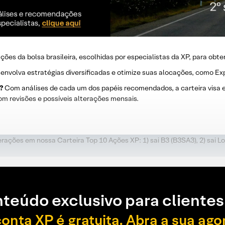
ões da bolsa brasileira, escolhidas por especialistas da XP, para obte
nvolva estratégias diversificadas e otimize suas alocações, como Exp
?
Com análises de cada um dos papéis recomendados, a carteira visa ex
m revisões e possíveis alterações mensais.
rações em nossa Carteira Top 10 Ações XP: 1) sai B3 (B3SA3), 2) sai L
teúdo exclusivo para clientes
conta XP é gratuita. Abra a sua ago