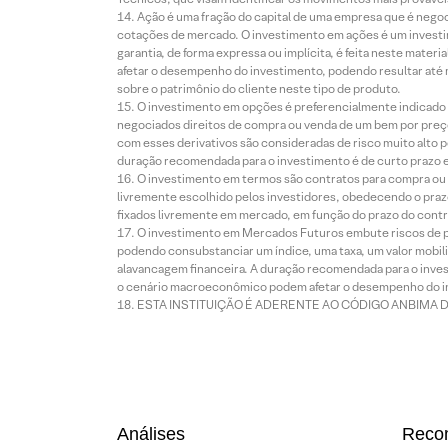
Ação é uma fração do capital de uma empresa que é negoci
cotações de mercado. O investimento em ações é um investi
garantia, de forma expressa ou implícita, é feita neste ma
afetar o desempenho do investimento, podendo resultar até 
sobre o patrimônio do cliente neste tipo de produto.
O investimento em opções é preferencialmente indicado pa
negociados direitos de compra ou venda de um bem por preço
com esses derivativos são consideradas de risco muito alto p
duração recomendada para o investimento é de curto prazo e 
O investimento em termos são contratos para compra ou a
livremente escolhido pelos investidores, obedecendo o prazo
fixados livremente em mercado, em função do prazo do contr
O investimento em Mercados Futuros embute riscos de pe
podendo consubstanciar um índice, uma taxa, um valor mobiliá
alavancagem financeira. A duração recomendada para o invest
o cenário macroeconômico podem afetar o desempenho do i
ESTA INSTITUIÇÃO É ADERENTE AO CÓDIGO ANBIMA 
Análises
Reco