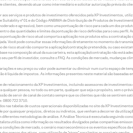
de clientes, devendo atuar como intermediário e solicitar autorização prévia do cl
idor aos serviços e produtos de investimento oferecidos pela XP Investimentos, uti
 Suitability nº 01 e do Código ANBIMA de Distribuição de Produtos de Investimen
r, moderado e agressivo), bem como uma pontuação de risco para cada um dos produ
ntro das quantidades e limites da pontuação de risco definidas para o seu perfil. A
 sua pontuação de risco atual comporta a aplicação nos produtos e/ou a contratação
jada. Você pode consultar essas informações diretamente no momento da transmissã
ação de risco atual não comporte a aplicação/contratação pretendida, ou caso exista
m base na composição atual da sua carteira, esta aplicação/contratação não está ad
 seu perfil de investidor, consulte o FAQ. As condições de mercado, mudanças cl
 variações e seu preço ou valor pode aumentar ou diminuir num curto espaço de t
 não é líquida de impostos. As informações presentes neste material são baseadas e
rede de relacionamento da XP Investimentos, incluindo assessores de investimentos
ara qualquer pessoa, no todo ou em parte, qualquer que seja o propósito, sem o pr
ssão de servir de canal de contato sempre que os clientes que não se sentirem sat
e: 0800 722 3710.
dos nas tabelas de custos operacionais disponibilizadas no site da XP Investimento
 por quaisquer prejuízos, diretos ou indiretos, que venham a decorrer da utilizaç
 diferentes metodologias de análise. A Análise Técnica é executada seguindo conc
alista utiliza como informação os resultados divulgados pelas companhias emissora
 condições de mercado, o cenário macroeconômico e os eventos específicos da em
dos preços dos ativos, com utilização de “stops” para limitar as possíveis perdas.