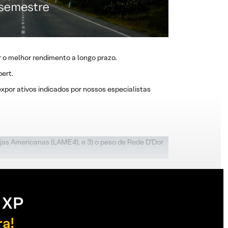
r o melhor rendimento a longo prazo.
ert.
por ativos indicados por nossos especialistas
ojas Americanas (LAME4), e 3) o peso de Rede D’Dor
 XP
ra!