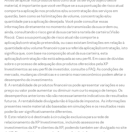
Antes de aplicar nos produtos e/ou contratar os serviços objeto deste
material, é importante que você verifique se a sua pontuação de risco atual
comporta a aplicação nos produtos e/ou a contratação dos serviços em
questão, bem como se há limitações de volume, concentração e/ou
quantidade para a aplicação desejada. Você pode consultar essas
informações diretamente no momento da transmissão da sua ordem ou,
ainda, consultando o risco geral da sua carteira na tela de carteira (Visão
Risco). Caso a sua pontuação de risco atual não comporte a
aplicação/contratação pretendida, ou caso existam limitações em relação à
quantidade e/ou volume financeiro para a referida aplicação/contratação, isto
significa que, com base na composição atual da sua carteira, esta
aplicação/contratação não está adequada ao seu perfil. Em caso de dúvidas
sobre o processo de adequação dos produtos oferecidos pela XP
Investimentos ao seu perfil de investidor, consulte o FAQ. As condições de
mercado, mudanças climáticas e o cenário macroeconômico podem afetar o
desempenho do investimento.
A rentabilidade de produtos financeiros pode apresentar variações e seu
preço ou valor pode aumentar ou diminuir num curto espaço de tempo. Os
desempenhos anteriores não são necessariamente indicativos de resultados
futuros. A rentabilidade divulgada não é líquida de impostos. As informações
presentes neste material são baseadas em simulações e os resultados reais
poderão ser significativamente diferentes.
Este relatório é destinado à circulação exclusiva para a rede de
relacionamento da XP Investimentos, incluindo assessores de
investimentos da XP e clientes da XP, podendo também ser divulgado no site