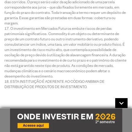
dias corridos. O preço será o valor da ação adicionado de uma parcela
correspondente aos juros – que são fixados livremente em mercado, em
função do prazo do contrato. Toda transação a termo requer um depósito de
garantia. Essas garantias são prestadas em duas formas: cobertura ou
margem.
O investimento em Mercados Futuros embute riscos de perdas
patrimoniais significativos. Commodity é um objeto ou determinante de
preço de um contrato futuro ou outro instrumento derivativo, podendo
consubstanciar um índice, uma taxa, um valor mobiliário ou produto físico. É
um investimento de risco muito alto, que contempla a possibilidade de
oscilação de preço devido à utilização de alavancagem financeira. A duração
recomendada para o investimento é de curto prazo e o patrimônio do cliente
não está garantido neste tipo de produto. As condições de mercado,
mudanças climáticas e o cenário macroeconômico podem afetar o
desempenho do investimento.
ESTA INSTITUIÇÃO É ADERENTE AO CÓDIGO ANBIMA DE
DISTRIBUIÇÃO DE PRODUTOS DE INVESTIMENTO.
Análises