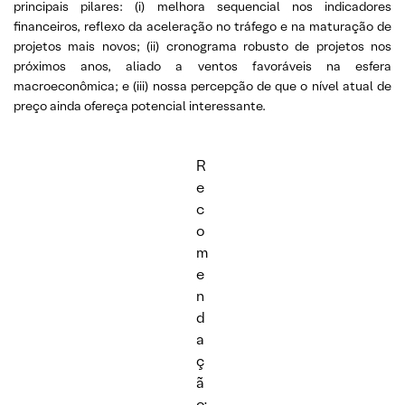
principais pilares: (i) melhora sequencial nos indicadores
financeiros, reflexo da aceleração no tráfego e na maturação de
projetos mais novos; (ii) cronograma robusto de projetos nos
próximos anos, aliado a ventos favoráveis na esfera
macroeconômica; e (iii) nossa percepção de que o nível atual de
preço ainda ofereça potencial interessante.
R
e
c
o
m
e
n
d
a
ç
ã
o: