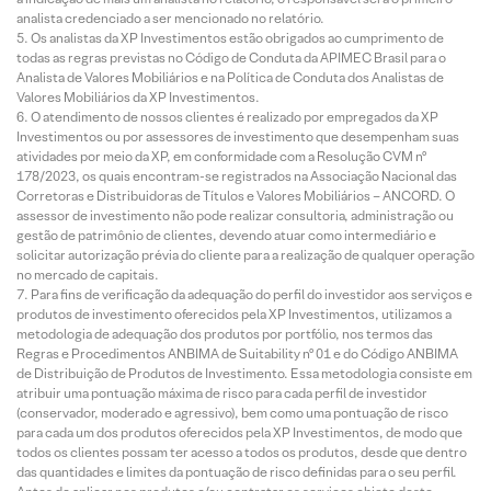
analista credenciado a ser mencionado no relatório.
Os analistas da XP Investimentos estão obrigados ao cumprimento de
todas as regras previstas no Código de Conduta da APIMEC Brasil para o
Analista de Valores Mobiliários e na Política de Conduta dos Analistas de
Valores Mobiliários da XP Investimentos.
O atendimento de nossos clientes é realizado por empregados da XP
Investimentos ou por assessores de investimento que desempenham suas
atividades por meio da XP, em conformidade com a Resolução CVM nº
178/2023, os quais encontram-se registrados na Associação Nacional das
Corretoras e Distribuidoras de Títulos e Valores Mobiliários – ANCORD. O
assessor de investimento não pode realizar consultoria, administração ou
gestão de patrimônio de clientes, devendo atuar como intermediário e
solicitar autorização prévia do cliente para a realização de qualquer operação
no mercado de capitais.
Para fins de verificação da adequação do perfil do investidor aos serviços e
produtos de investimento oferecidos pela XP Investimentos, utilizamos a
metodologia de adequação dos produtos por portfólio, nos termos das
Regras e Procedimentos ANBIMA de Suitability nº 01 e do Código ANBIMA
de Distribuição de Produtos de Investimento. Essa metodologia consiste em
atribuir uma pontuação máxima de risco para cada perfil de investidor
(conservador, moderado e agressivo), bem como uma pontuação de risco
para cada um dos produtos oferecidos pela XP Investimentos, de modo que
todos os clientes possam ter acesso a todos os produtos, desde que dentro
das quantidades e limites da pontuação de risco definidas para o seu perfil.