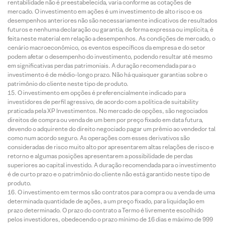
rentabilidade não é preestabelecida, varia conforme as cotações de
mercado. O investimento em ações é um investimento de alto risco e os
desempenhos anteriores não são necessariamente indicativos de resultados
futuros e nenhuma declaração ou garantia, de forma expressa ou implícita, é
feita neste material em relação a desempenhos. As condições de mercado, o
cenário macroeconômico, os eventos específicos da empresa e do setor
podem afetar o desempenho do investimento, podendo resultar até mesmo
em significativas perdas patrimoniais. A duração recomendada para o
investimento é de médio-longo prazo. Não há quaisquer garantias sobre o
patrimônio do cliente neste tipo de produto.
O investimento em opções é preferencialmente indicado para
investidores de perfil agressivo, de acordo com a política de suitability
praticada pela XP Investimentos. No mercado de opções, são negociados
direitos de compra ou venda de um bem por preço fixado em data futura,
devendo o adquirente do direito negociado pagar um prêmio ao vendedor tal
como num acordo seguro. As operações com esses derivativos são
consideradas de risco muito alto por apresentarem altas relações de risco e
retorno e algumas posições apresentarem a possibilidade de perdas
superiores ao capital investido. A duração recomendada para o investimento
é de curto prazo e o patrimônio do cliente não está garantido neste tipo de
produto.
O investimento em termos são contratos para compra ou a venda de uma
determinada quantidade de ações, a um preço fixado, para liquidação em
prazo determinado. O prazo do contrato a Termo é livremente escolhido
pelos investidores, obedecendo o prazo mínimo de 16 dias e máximo de 999