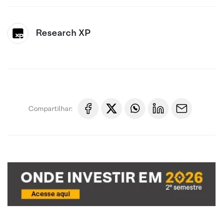
Research XP
Compartilhar: