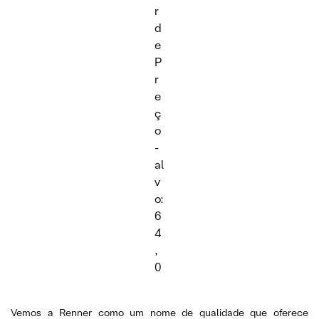
r
d
e
P
r
e
ç
o
-
al
v
o:
6
4
,
0
Vemos a Renner como um nome de qualidade que oferece