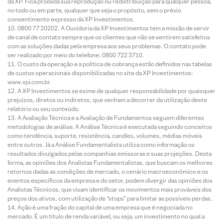
da XP. Fica proibida sua reprodução ou redistribuição para qualquer pessoa,
no todo ou em parte, qualquer que seja o propósito, sem o prévio
consentimento expresso da XP Investimentos.
0800 77 20202. A Ouvidoria da XP Investimentos tem a missão de servir
de canal de contato sempre que os clientes que não se sentirem satisfeitos
com as soluções dadas pela empresa aos seus problemas. O contato pode
ser realizado por meio do telefone: 0800 722 3710.
O custo da operação e a política de cobrança estão definidos nas tabelas
de custos operacionais disponibilizadas no site da XP Investimentos:
www.xpi.com.br.
A XP Investimentos se exime de qualquer responsabilidade por quaisquer
prejuízos, diretos ou indiretos, que venham a decorrer da utilização deste
relatório ou seu conteúdo.
A Avaliação Técnica e a Avaliação de Fundamentos seguem diferentes
metodologias de análise. A Análise Técnica é executada seguindo conceitos
como tendência, suporte, resistência, candles, volumes, médias móveis
entre outros. Já a Análise Fundamentalista utiliza como informação os
resultados divulgados pelas companhias emissoras e suas projeções. Desta
forma, as opiniões dos Analistas Fundamentalistas, que buscam os melhores
retornos dadas as condições de mercado, o cenário macroeconômico e os
eventos específicos da empresa e do setor, podem divergir das opiniões dos
Analistas Técnicos, que visam identificar os movimentos mais prováveis dos
preços dos ativos, com utilização de “stops” para limitar as possíveis perdas.
Ação é uma fração do capital de uma empresa que é negociada no
mercado. É um título de renda variável, ou seja, um investimento no qual a