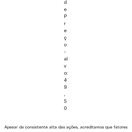
d
e
P
r
e
ç
o
-
al
v
o:
4
9
,
5
0
Apesar da consistente alta das ações, acreditamos que fatores