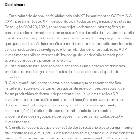
Disclaimer:
Este relatório de análise foi elaborado pela XP Investimentos CCTVM S.A.
(“XP Investimentos ou XP”) de acordo com todas as exigências previstas na
Resolução CVM 20/2021, tem como objetivo fornecer informações que
possam auxiliar o investidor a tomar sua própria decisão de investimento, não
constituindo qualquer tipo de oferta ou solicitação de compra e/ou venda de
qualquer produto. As informações contidas neste relatório são consideradas
válidas na data de sua divulgação e foram obtidas de fontes públicas. A XP
Investimentos não se responsabiliza por qualquer decisão tomada pelo
cliente com base no presente relatório.
Este relatório foi elaborado considerando a classificação de risco dos
produtos de modo a gerar resultados de alocação para cada perfil de
investidor.
O(s) signatário(s) deste relatório declara(m) que as recomendações
refletem única e exclusivamente suas análises e opiniões pessoais, que
foram produzidas de forma independente, inclusive em relação à XP
Investimentos e que estão sujeitas a modificações sem aviso prévio em
decorrência de alterações nas condições de mercado, e que sua(s)
remuneração(es) é(são) indiretamente influenciada por receitas
provenientes dos negócios e operações financeiras realizadas pela XP
Investimentos.
O analista responsável pelo conteúdo deste relatório e pelo cumprimento
da Resolução CVM nº 20/2021 está indicado acima, sendo que, caso constem
a indicação de mais um analista no relatório, o responsável será o primeiro