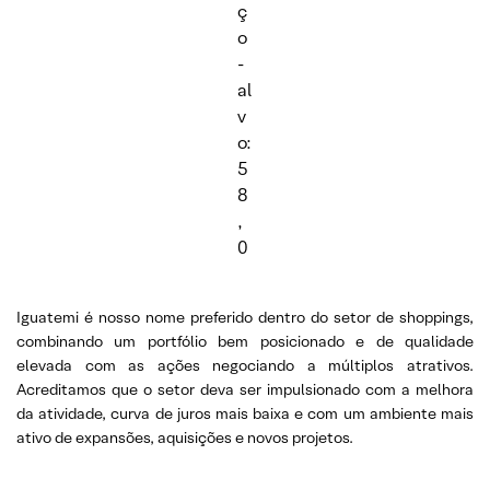
ç
o
-
al
v
o:
5
8
,
0
Iguatemi é nosso nome preferido dentro do setor de shoppings,
combinando um portfólio bem posicionado e de qualidade
elevada com as ações negociando a múltiplos atrativos.
Acreditamos que o setor deva ser impulsionado com a melhora
da atividade, curva de juros mais baixa e com um ambiente mais
ativo de expansões, aquisições e novos projetos.