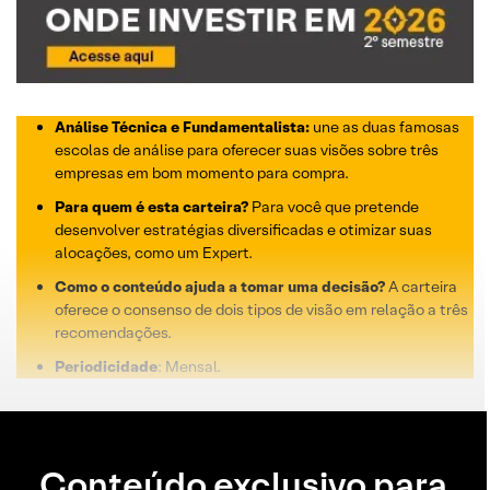
Análise Técnica e Fundamentalista:
une as duas famosas
escolas de análise para oferecer suas visões sobre três
empresas em bom momento para compra.
Para quem é esta carteira?
Para você que pretende
desenvolver estratégias diversificadas e otimizar suas
alocações, como um Expert.
Como o conteúdo ajuda a tomar uma decisão?
A carteira
oferece o consenso de dois tipos de visão em relação a três
recomendações.
Periodicidade
: Mensal.
Conteúdo exclusivo para