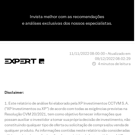
Invista melhor com as recomendações
e análises exclusivas dos nossos especialistas.
11/11/2022 08:00:00 • Atualizado em
09/12/2022 08:02:29
4 minutos de leitura
Disclaimer:
Este relatório de análise foi elaborado pela XP Investimentos CCTVM S.A.
(“XP Investimentos ou XP”) de acordo com todas as exigências previstas na
Resolução CVM 20/2021, tem como objetivo fornecer informações que
possam auxiliar o investidor a tomar sua própria decisão de investimento, não
constituindo qualquer tipo de oferta ou solicitação de compra e/ou venda de
qualquer produto. As informações contidas neste relatório são consideradas