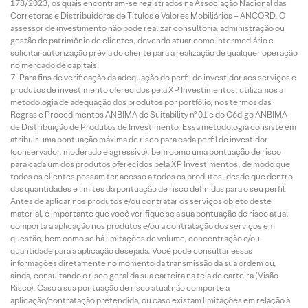
178/2023, os quais encontram-se registrados na Associação Nacional das
Corretoras e Distribuidoras de Títulos e Valores Mobiliários – ANCORD. O
assessor de investimento não pode realizar consultoria, administração ou
gestão de patrimônio de clientes, devendo atuar como intermediário e
solicitar autorização prévia do cliente para a realização de qualquer operação
no mercado de capitais.
Para fins de verificação da adequação do perfil do investidor aos serviços e
produtos de investimento oferecidos pela XP Investimentos, utilizamos a
metodologia de adequação dos produtos por portfólio, nos termos das
Regras e Procedimentos ANBIMA de Suitability nº 01 e do Código ANBIMA
de Distribuição de Produtos de Investimento. Essa metodologia consiste em
atribuir uma pontuação máxima de risco para cada perfil de investidor
(conservador, moderado e agressivo), bem como uma pontuação de risco
para cada um dos produtos oferecidos pela XP Investimentos, de modo que
todos os clientes possam ter acesso a todos os produtos, desde que dentro
das quantidades e limites da pontuação de risco definidas para o seu perfil.
Antes de aplicar nos produtos e/ou contratar os serviços objeto deste
material, é importante que você verifique se a sua pontuação de risco atual
comporta a aplicação nos produtos e/ou a contratação dos serviços em
questão, bem como se há limitações de volume, concentração e/ou
quantidade para a aplicação desejada. Você pode consultar essas
informações diretamente no momento da transmissão da sua ordem ou,
ainda, consultando o risco geral da sua carteira na tela de carteira (Visão
Risco). Caso a sua pontuação de risco atual não comporte a
aplicação/contratação pretendida, ou caso existam limitações em relação à