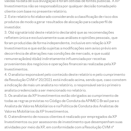
válidas na data de sua divulgação e foram obtidas de fontes públicas. A XP
Investimentos não se responsabiliza por qualquer decisão tomada pelo
cliente com base no presente relatório.
Este relatório foi elaborado considerando a classificação de risco dos
produtos de modo a gerar resultados de alocação para cada perfil de
investidor.
O(s) signatário(s) deste relatório declara(m) que as recomendações
refletem única e exclusivamente suas análises e opiniões pessoais, que
foram produzidas de forma independente, inclusive em relação à XP
Investimentos e que estão sujeitas a modificações sem aviso prévio em
decorrência de alterações nas condições de mercado, e que sua(s)
remuneração(es) é(são) indiretamente influenciada por receitas
provenientes dos negócios e operações financeiras realizadas pela XP
Investimentos.
O analista responsável pelo conteúdo deste relatório e pelo cumprimento
da Resolução CVM nº 20/2021 está indicado acima, sendo que, caso constem
a indicação de mais um analista no relatório, o responsável será o primeiro
analista credenciado a ser mencionado no relatório.
Os analistas da XP Investimentos estão obrigados ao cumprimento de
todas as regras previstas no Código de Conduta da APIMEC Brasil para o
Analista de Valores Mobiliários e na Política de Conduta dos Analistas de
Valores Mobiliários da XP Investimentos.
O atendimento de nossos clientes é realizado por empregados da XP
Investimentos ou por assessores de investimento que desempenham suas
atividades por meio da XP, em conformidade com a Resolução CVM nº