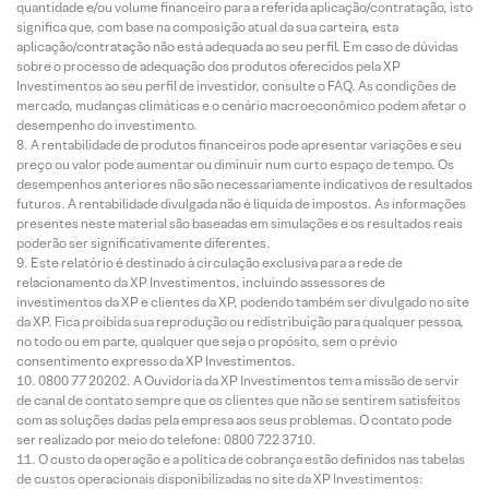
quantidade e/ou volume financeiro para a referida aplicação/contratação, isto
significa que, com base na composição atual da sua carteira, esta
aplicação/contratação não está adequada ao seu perfil. Em caso de dúvidas
sobre o processo de adequação dos produtos oferecidos pela XP
Investimentos ao seu perfil de investidor, consulte o FAQ. As condições de
mercado, mudanças climáticas e o cenário macroeconômico podem afetar o
desempenho do investimento.
A rentabilidade de produtos financeiros pode apresentar variações e seu
preço ou valor pode aumentar ou diminuir num curto espaço de tempo. Os
desempenhos anteriores não são necessariamente indicativos de resultados
futuros. A rentabilidade divulgada não é líquida de impostos. As informações
presentes neste material são baseadas em simulações e os resultados reais
poderão ser significativamente diferentes.
Este relatório é destinado à circulação exclusiva para a rede de
relacionamento da XP Investimentos, incluindo assessores de
investimentos da XP e clientes da XP, podendo também ser divulgado no site
da XP. Fica proibida sua reprodução ou redistribuição para qualquer pessoa,
no todo ou em parte, qualquer que seja o propósito, sem o prévio
consentimento expresso da XP Investimentos.
0800 77 20202. A Ouvidoria da XP Investimentos tem a missão de servir
de canal de contato sempre que os clientes que não se sentirem satisfeitos
com as soluções dadas pela empresa aos seus problemas. O contato pode
ser realizado por meio do telefone: 0800 722 3710.
O custo da operação e a política de cobrança estão definidos nas tabelas
de custos operacionais disponibilizadas no site da XP Investimentos: