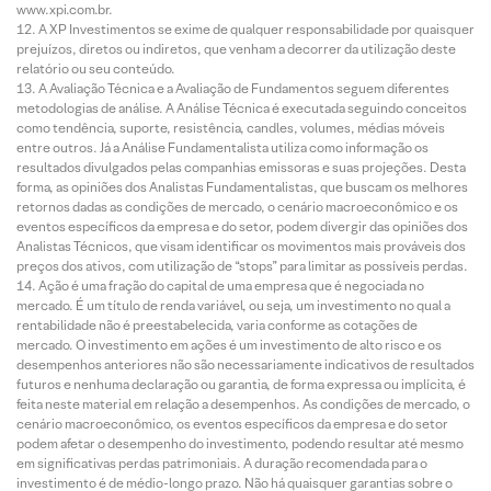
www.xpi.com.br.
A XP Investimentos se exime de qualquer responsabilidade por quaisquer
prejuízos, diretos ou indiretos, que venham a decorrer da utilização deste
relatório ou seu conteúdo.
A Avaliação Técnica e a Avaliação de Fundamentos seguem diferentes
metodologias de análise. A Análise Técnica é executada seguindo conceitos
como tendência, suporte, resistência, candles, volumes, médias móveis
entre outros. Já a Análise Fundamentalista utiliza como informação os
resultados divulgados pelas companhias emissoras e suas projeções. Desta
forma, as opiniões dos Analistas Fundamentalistas, que buscam os melhores
retornos dadas as condições de mercado, o cenário macroeconômico e os
eventos específicos da empresa e do setor, podem divergir das opiniões dos
Analistas Técnicos, que visam identificar os movimentos mais prováveis dos
preços dos ativos, com utilização de “stops” para limitar as possíveis perdas.
Ação é uma fração do capital de uma empresa que é negociada no
mercado. É um título de renda variável, ou seja, um investimento no qual a
rentabilidade não é preestabelecida, varia conforme as cotações de
mercado. O investimento em ações é um investimento de alto risco e os
desempenhos anteriores não são necessariamente indicativos de resultados
futuros e nenhuma declaração ou garantia, de forma expressa ou implícita, é
feita neste material em relação a desempenhos. As condições de mercado, o
cenário macroeconômico, os eventos específicos da empresa e do setor
podem afetar o desempenho do investimento, podendo resultar até mesmo
em significativas perdas patrimoniais. A duração recomendada para o
investimento é de médio-longo prazo. Não há quaisquer garantias sobre o