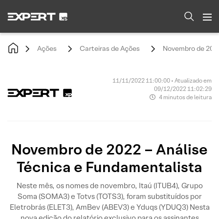
Ações
Carteiras de Ações
Novembro de 2022
11/11/2022 11:00:00 • Atualizado em
09/12/2022 11:02:29
4 minutos de leitura
Novembro de 2022 – Análise
Técnica e Fundamentalista
Neste mês, os nomes de novembro, Itaú (ITUB4), Grupo
Soma (SOMA3) e Totvs (TOTS3), foram substituídos por
Eletrobrás (ELET3), AmBev (ABEV3) e Yduqs (YDUQ3) Nesta
nova edição do relatório exclusivo para os assinantes