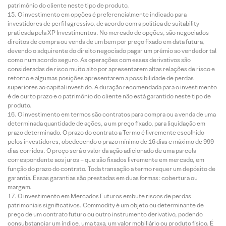
patrimônio do cliente neste tipo de produto.
O investimento em opções é preferencialmente indicado para
investidores de perfil agressivo, de acordo com a política de suitability
praticada pela XP Investimentos. No mercado de opções, são negociados
direitos de compra ou venda de um bem por preço fixado em data futura,
devendo o adquirente do direito negociado pagar um prêmio ao vendedor tal
como num acordo seguro. As operações com esses derivativos são
consideradas de risco muito alto por apresentarem altas relações de risco e
retorno e algumas posições apresentarem a possibilidade de perdas
superiores ao capital investido. A duração recomendada para o investimento
é de curto prazo e o patrimônio do cliente não está garantido neste tipo de
produto.
O investimento em termos são contratos para compra ou a venda de uma
determinada quantidade de ações, a um preço fixado, para liquidação em
prazo determinado. O prazo do contrato a Termo é livremente escolhido
pelos investidores, obedecendo o prazo mínimo de 16 dias e máximo de 999
dias corridos. O preço será o valor da ação adicionado de uma parcela
correspondente aos juros – que são fixados livremente em mercado, em
função do prazo do contrato. Toda transação a termo requer um depósito de
garantia. Essas garantias são prestadas em duas formas: cobertura ou
margem.
O investimento em Mercados Futuros embute riscos de perdas
patrimoniais significativos. Commodity é um objeto ou determinante de
preço de um contrato futuro ou outro instrumento derivativo, podendo
consubstanciar um índice, uma taxa, um valor mobiliário ou produto físico. É