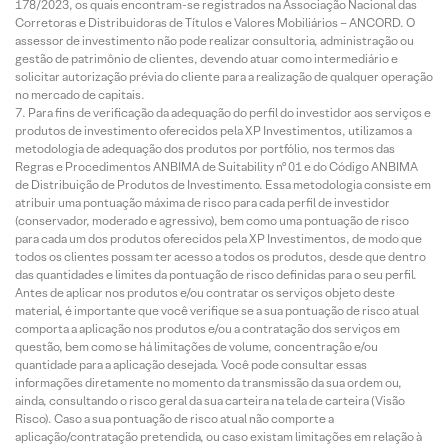
178/2023, os quais encontram-se registrados na Associação Nacional das
Corretoras e Distribuidoras de Títulos e Valores Mobiliários – ANCORD. O
assessor de investimento não pode realizar consultoria, administração ou
gestão de patrimônio de clientes, devendo atuar como intermediário e
solicitar autorização prévia do cliente para a realização de qualquer operação
no mercado de capitais.
Para fins de verificação da adequação do perfil do investidor aos serviços e
produtos de investimento oferecidos pela XP Investimentos, utilizamos a
metodologia de adequação dos produtos por portfólio, nos termos das
Regras e Procedimentos ANBIMA de Suitability nº 01 e do Código ANBIMA
de Distribuição de Produtos de Investimento. Essa metodologia consiste em
atribuir uma pontuação máxima de risco para cada perfil de investidor
(conservador, moderado e agressivo), bem como uma pontuação de risco
para cada um dos produtos oferecidos pela XP Investimentos, de modo que
todos os clientes possam ter acesso a todos os produtos, desde que dentro
das quantidades e limites da pontuação de risco definidas para o seu perfil.
Antes de aplicar nos produtos e/ou contratar os serviços objeto deste
material, é importante que você verifique se a sua pontuação de risco atual
comporta a aplicação nos produtos e/ou a contratação dos serviços em
questão, bem como se há limitações de volume, concentração e/ou
quantidade para a aplicação desejada. Você pode consultar essas
informações diretamente no momento da transmissão da sua ordem ou,
ainda, consultando o risco geral da sua carteira na tela de carteira (Visão
Risco). Caso a sua pontuação de risco atual não comporte a
aplicação/contratação pretendida, ou caso existam limitações em relação à