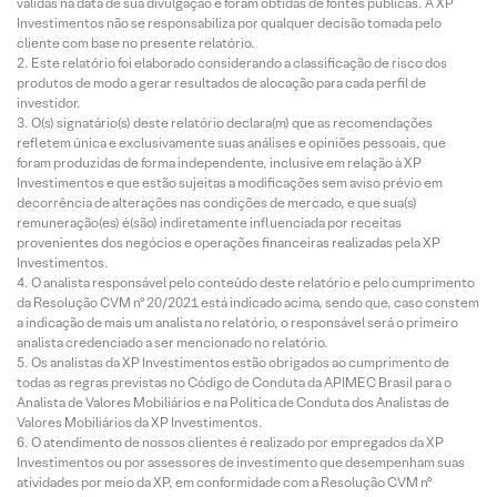
válidas na data de sua divulgação e foram obtidas de fontes públicas. A XP
Investimentos não se responsabiliza por qualquer decisão tomada pelo
cliente com base no presente relatório.
Este relatório foi elaborado considerando a classificação de risco dos
produtos de modo a gerar resultados de alocação para cada perfil de
investidor.
O(s) signatário(s) deste relatório declara(m) que as recomendações
refletem única e exclusivamente suas análises e opiniões pessoais, que
foram produzidas de forma independente, inclusive em relação à XP
Investimentos e que estão sujeitas a modificações sem aviso prévio em
decorrência de alterações nas condições de mercado, e que sua(s)
remuneração(es) é(são) indiretamente influenciada por receitas
provenientes dos negócios e operações financeiras realizadas pela XP
Investimentos.
O analista responsável pelo conteúdo deste relatório e pelo cumprimento
da Resolução CVM nº 20/2021 está indicado acima, sendo que, caso constem
a indicação de mais um analista no relatório, o responsável será o primeiro
analista credenciado a ser mencionado no relatório.
Os analistas da XP Investimentos estão obrigados ao cumprimento de
todas as regras previstas no Código de Conduta da APIMEC Brasil para o
Analista de Valores Mobiliários e na Política de Conduta dos Analistas de
Valores Mobiliários da XP Investimentos.
O atendimento de nossos clientes é realizado por empregados da XP
Investimentos ou por assessores de investimento que desempenham suas
atividades por meio da XP, em conformidade com a Resolução CVM nº