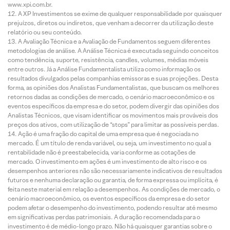
www.xpi.com.br.
A XP Investimentos se exime de qualquer responsabilidade por quaisquer
prejuízos, diretos ou indiretos, que venham a decorrer da utilização deste
relatório ou seu conteúdo.
A Avaliação Técnica e a Avaliação de Fundamentos seguem diferentes
metodologias de análise. A Análise Técnica é executada seguindo conceitos
como tendência, suporte, resistência, candles, volumes, médias móveis
entre outros. Já a Análise Fundamentalista utiliza como informação os
resultados divulgados pelas companhias emissoras e suas projeções. Desta
forma, as opiniões dos Analistas Fundamentalistas, que buscam os melhores
retornos dadas as condições de mercado, o cenário macroeconômico e os
eventos específicos da empresa e do setor, podem divergir das opiniões dos
Analistas Técnicos, que visam identificar os movimentos mais prováveis dos
preços dos ativos, com utilização de “stops” para limitar as possíveis perdas.
Ação é uma fração do capital de uma empresa que é negociada no
mercado. É um título de renda variável, ou seja, um investimento no qual a
rentabilidade não é preestabelecida, varia conforme as cotações de
mercado. O investimento em ações é um investimento de alto risco e os
desempenhos anteriores não são necessariamente indicativos de resultados
futuros e nenhuma declaração ou garantia, de forma expressa ou implícita, é
feita neste material em relação a desempenhos. As condições de mercado, o
cenário macroeconômico, os eventos específicos da empresa e do setor
podem afetar o desempenho do investimento, podendo resultar até mesmo
em significativas perdas patrimoniais. A duração recomendada para o
investimento é de médio-longo prazo. Não há quaisquer garantias sobre o