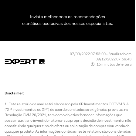
Invista melhor com as recomendações
e análises exclusivas dos nossos especialistas.
07/03/2022 07:53:00 • Atualizado em
09/12/2022 07:56:43
15 minutos de leitura
Disclaimer:
Este relatório de análise foi elaborado pela XP Investimentos CCTVM S.A.
(“XP Investimentos ou XP”) de acordo com todas as exigências previstas na
Resolução CVM 20/2021, tem como objetivo fornecer informações que
possam auxiliar o investidor a tomar sua própria decisão de investimento, não
constituindo qualquer tipo de oferta ou solicitação de compra e/ou venda de
qualquer produto. As informações contidas neste relatório são consideradas