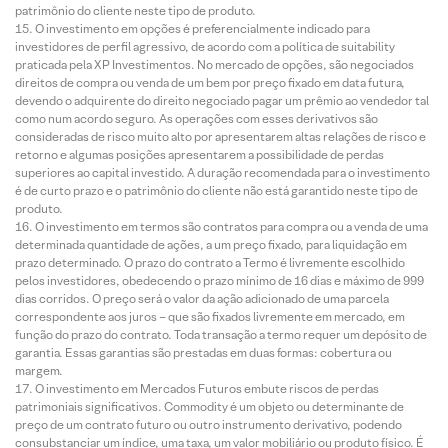
patrimônio do cliente neste tipo de produto.
O investimento em opções é preferencialmente indicado para
investidores de perfil agressivo, de acordo com a política de suitability
praticada pela XP Investimentos. No mercado de opções, são negociados
direitos de compra ou venda de um bem por preço fixado em data futura,
devendo o adquirente do direito negociado pagar um prêmio ao vendedor tal
como num acordo seguro. As operações com esses derivativos são
consideradas de risco muito alto por apresentarem altas relações de risco e
retorno e algumas posições apresentarem a possibilidade de perdas
superiores ao capital investido. A duração recomendada para o investimento
é de curto prazo e o patrimônio do cliente não está garantido neste tipo de
produto.
O investimento em termos são contratos para compra ou a venda de uma
determinada quantidade de ações, a um preço fixado, para liquidação em
prazo determinado. O prazo do contrato a Termo é livremente escolhido
pelos investidores, obedecendo o prazo mínimo de 16 dias e máximo de 999
dias corridos. O preço será o valor da ação adicionado de uma parcela
correspondente aos juros – que são fixados livremente em mercado, em
função do prazo do contrato. Toda transação a termo requer um depósito de
garantia. Essas garantias são prestadas em duas formas: cobertura ou
margem.
O investimento em Mercados Futuros embute riscos de perdas
patrimoniais significativos. Commodity é um objeto ou determinante de
preço de um contrato futuro ou outro instrumento derivativo, podendo
consubstanciar um índice, uma taxa, um valor mobiliário ou produto físico. É