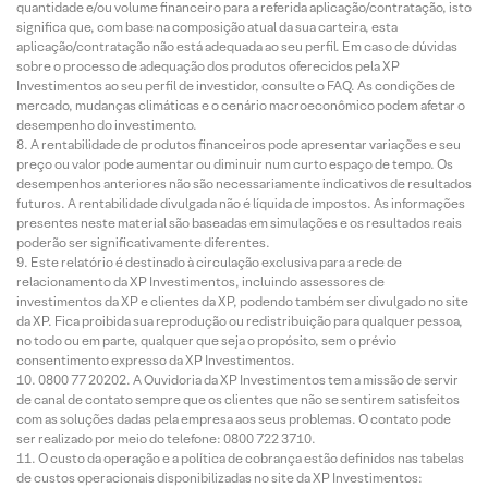
quantidade e/ou volume financeiro para a referida aplicação/contratação, isto
significa que, com base na composição atual da sua carteira, esta
aplicação/contratação não está adequada ao seu perfil. Em caso de dúvidas
sobre o processo de adequação dos produtos oferecidos pela XP
Investimentos ao seu perfil de investidor, consulte o FAQ. As condições de
mercado, mudanças climáticas e o cenário macroeconômico podem afetar o
desempenho do investimento.
A rentabilidade de produtos financeiros pode apresentar variações e seu
preço ou valor pode aumentar ou diminuir num curto espaço de tempo. Os
desempenhos anteriores não são necessariamente indicativos de resultados
futuros. A rentabilidade divulgada não é líquida de impostos. As informações
presentes neste material são baseadas em simulações e os resultados reais
poderão ser significativamente diferentes.
Este relatório é destinado à circulação exclusiva para a rede de
relacionamento da XP Investimentos, incluindo assessores de
investimentos da XP e clientes da XP, podendo também ser divulgado no site
da XP. Fica proibida sua reprodução ou redistribuição para qualquer pessoa,
no todo ou em parte, qualquer que seja o propósito, sem o prévio
consentimento expresso da XP Investimentos.
0800 77 20202. A Ouvidoria da XP Investimentos tem a missão de servir
de canal de contato sempre que os clientes que não se sentirem satisfeitos
com as soluções dadas pela empresa aos seus problemas. O contato pode
ser realizado por meio do telefone: 0800 722 3710.
O custo da operação e a política de cobrança estão definidos nas tabelas
de custos operacionais disponibilizadas no site da XP Investimentos: