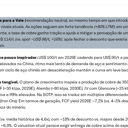
s para a Vale
(recomendação neutra), ao mesmo tempo em que introd
os níveis atuais. As ações seguem em forte tendência
(+80% LTM)
, em u
ente, a tese de cobre ganha tração e ajuda a mitigar a percepção de 
US$ 114/t
(vs. spot ~US$ 98/t, +16%)
, após fechar o desconto que existia
um.
e pouco inspirador:
US$ 100/t em 2026E cedendo para US$ 90/t a part
levados na China, ritmo mais lento de demanda de aço e sentimento
 e um ciclo de aço chinês em desaceleração mantêm a curva em leve ba
 tangível.
O plano de crescimento mapeia a produção de cobre de 35
(~30 ktpa, 2029E), Alemão (~80 ktpa, 2030E), JV com Glencore (~25 ktpa
iva e IRRs elevados. Na SOTP, isso se traduz em múltiplos diferenciado
 (Iron Ore). Em termos de geração, FCF yield 2026E ~7,2% (vs. 4–5% do
za do minério.
(vs. média histórica de 4,6x), com ~18% de desconto vs. majors desde
E ~6,9%. O valuation atual parece exigir entrega de cobre acima do es