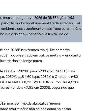
uzimos um preço‑alvo 2026 de R$ 85/ação
(US$
m pano de fundo de debasement trade, rotação EUA
um ambiente estruturalmente mais fraco para minério
 no início do ano — cenário que limita upside
ir de 2028E (em termos reais). Taticamente,
 aquém do observado em outros metais — enquanto,
ckwardation no longo prazo.
0–380 kt em 2026E para ~700 kt em 2035E, com
, 2030+), 118 (~60 ktpa, 2032+) e Cristalino (~80
s (Base Metals 8,2x EV/EBITDA vs. Iron Ore 4,9x) e
s pares) tende a ~7,5% em 2030E, sugerindo que
 2019, mas com yields absolutos “menos
perado e/ou minério não caindo como no nosso