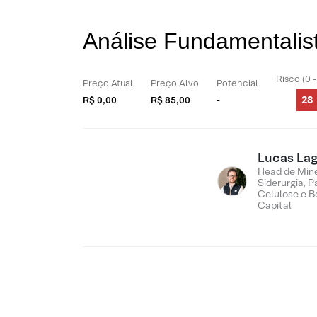
Análise Fundamentalis
Risco (0 
Preço Atual
Preço Alvo
Potencial
28
R$ 0,00
R$ 85,00
-
Lucas Lag
Head de Min
Siderurgia, P
Celulose e B
Capital