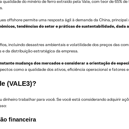
a qualidade do minério de ferro extraído pela Vale, com teor de 65% de 
s.
ques offshore permite uma resposta ágil à demanda da China, princip
micos, tendências do setor e práticas de sustentabilidade, dada a
ios, incluindo desastres ambientais e volatilidade dos preços das com
s e da distribuição estratégica da empresa.
onstante mudança dos mercados e considerar a orientação de especi
ectos como a qualidade dos ativos, eficiência operacional e fatores 
le (VALE3)?
u dinheiro trabalhar para você. Se você está considerando adquirir aç
sso:
ão financeira