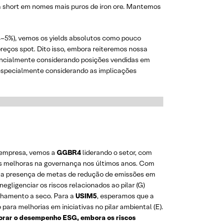
ia short em nomes mais puros de iron ore. Mantemos
. 4–5%), vemos os yields absolutos como pouco
reços spot. Dito isso, embora reiteremos nossa
encialmente considerando posições vendidas em
 especialmente considerando as implicações
r empresa, vemos a
GGBR4
liderando o setor, com
s melhoras na governança nos últimos anos. Com
a a presença de metas de redução de emissões em
ligenciar os riscos relacionados ao pilar (G)
ilhamento a seco. Para a
USIM5
, esperamos que a
a melhorias em iniciativas no pilar ambiental (E).
horar o desempenho ESG, embora os riscos