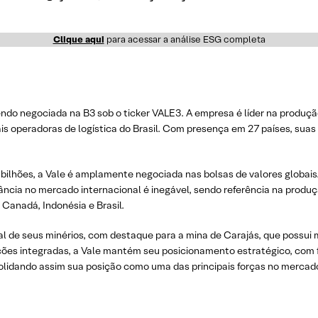
Clique aqui
para acessar a análise ESG completa
do negociada na B3 sob o ticker VALE3. A empresa é líder na produção 
s operadoras de logística do Brasil. Com presença em 27 países, sua
bilhões, a Vale é amplamente negociada nas bolsas de valores globai
vância no mercado internacional é inegável, sendo referência na produç
Canadá, Indonésia e Brasil.
 de seus minérios, com destaque para a mina de Carajás, que possui m
ções integradas, a Vale mantém seu posicionamento estratégico, com f
olidando assim sua posição como uma das principais forças no mercado