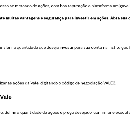
acesso ao mercado de ações, com boa reputação e plataforma amigável
te muitas vantagens e segurança para investir em ações. Abra sua c
ransferir a quantidade que deseja investir para sua conta na instituição
izar as ações da Vale, digitando o código de negociação VALE3.
Vale
o, definir a quantidade de ações e preço desejado, confirmar e execut