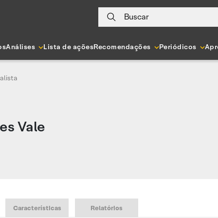
Buscar
os
Análises
Lista de ações
Recomendações
Periódicos
Apr
alista
es Vale
Características
Relatórios