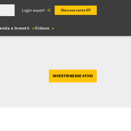
login expert
Abra sua conta XP
enda a Investir
Vídeos
INVESTIR NESSE ATIVO