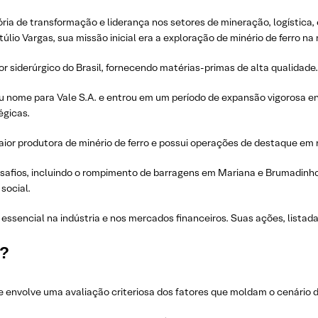
tória de transformação e liderança nos setores de mineração, logístic
lio Vargas, sua missão inicial era a exploração de minério de ferro na 
r siderúrgico do Brasil, fornecendo matérias-primas de alta qualidade.
u nome para Vale S.A. e entrou em um período de expansão vigorosa en
égicas.
or produtora de minério de ferro e possui operações de destaque em ní
safios, incluindo o rompimento de barragens em Mariana e Brumadinho.
social.
sencial na indústria e nos mercados financeiros. Suas ações, listada
3?
e envolve uma avaliação criteriosa dos fatores que moldam o cenário 