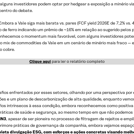
, alguns investidores podem optar por hedgear a exposição a minério v
centro do debate.
 Embora a Vale siga mais barata vs. pares (FCF yield 2026E de 7,2% vs
o de ferro indicando um prêmio de ~16% em relação ao sugerido pelos p
conhecemos o momentum mais favorável, com alguns investidores pot
 o mix de commodities da Vale em um cenário de minério mais fraco —
o cobre.
Clique aqui
para ler o relatório completo
afios enfrentados por esses setores, olhando por uma perspectiva po
ões e um plano de descarbonização de alta qualidade, enquanto vemo
ios intrínsecos à essa condição, embora reconhecemos como positiv
práticas de saúde e segurança, ao mesmo tempo em que não podemos neg
IN3
, apesar de ser pioneira no processo de filtragem de rejeitos e emp
imore práticas de governança da companhia, embora vejamos espaço par
leta divulgação ESG, com esforços e ações concretas visando mel