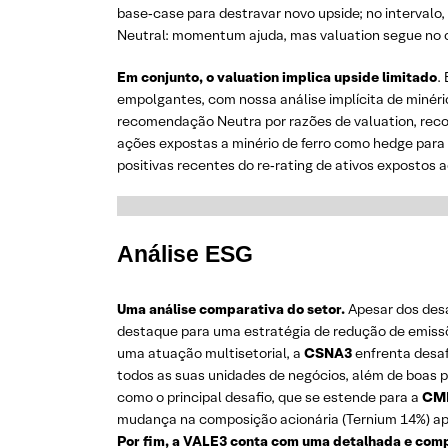
base‑case para destravar novo upside; no intervalo
Neutral: momentum ajuda, mas valuation segue no 
Em conjunto, o valuation implica upside limitado
.
empolgantes, com nossa análise implícita de minéri
recomendação Neutra por razões de valuation, re
ações expostas a minério de ferro como hedge para
positivas recentes do re‑rating de ativos expostos a
Análise ESG
Uma análise comparativa do setor.
Apesar dos des
destaque para uma estratégia de redução de emiss
uma atuação multisetorial, a
CSNA3
enfrenta desaf
todos as suas unidades de negócios, além de boas 
como o principal desafio, que se estende para a
CM
mudança na composição acionária (Ternium 14%) apr
Por fim, a VALE3 conta com uma detalhada e comp