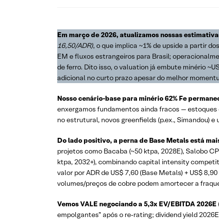
Em março de 2026, atualizamos nossas estimativa
16,50/ADR)
, o que implica ~1% de upside a partir d
EM e fluxos estrangeiros para Brasil; operacionalm
de ferro. Dito isso, o valuation já embute minério ~
adicional no curto prazo apesar do melhor moment
Nosso cenário-base para minério 62% Fe permanec
enxergamos fundamentos ainda fracos — estoques e
no estrutural, novos greenfields (p.ex., Simandou)
Do lado positivo, a perna de Base Metals está mais
projetos como Bacaba (~50 ktpa, 2028E), Salobo CPF 
ktpa, 2032+), combinando capital intensity competit
valor por ADR de US$ 7,60 (Base Metals) + US$ 8,90
volumes/preços de cobre podem amortecer a fraque
Vemos VALE negociando a 5,3x EV/EBITDA 2026E
empolgantes” após o re‑rating; dividend yield 2026