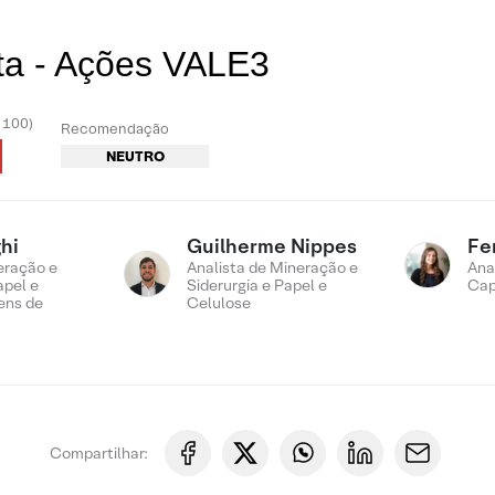
ta - Ações VALE3
- 100)
Recomendação
NEUTRO
hi
Guilherme Nippes
Fe
eração e
Analista de Mineração e
Ana
apel e
Siderurgia e Papel e
Cap
ens de
Celulose
Compartilhar: