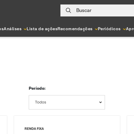
Buscar
os
Análises
Lista de ações
Recomendações
Periódicos
Apr
Período:
Todos
RENDA FIXA