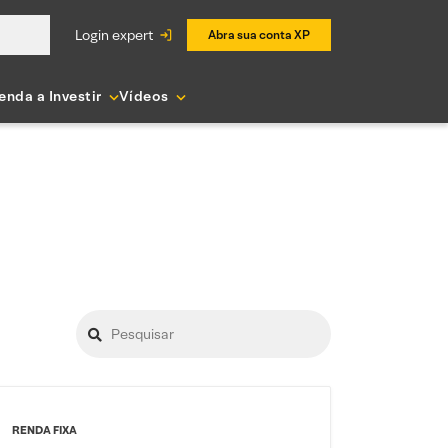
login expert
Abra sua conta XP
enda a Investir
Vídeos
RENDA FIXA