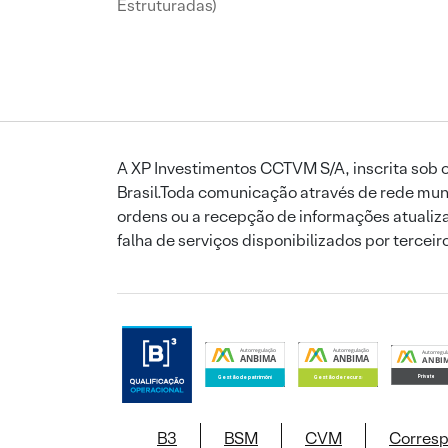
Estruturadas)
A XP Investimentos CCTVM S/A, inscrita sob o
Brasil.Toda comunicação através de rede mund
ordens ou a recepção de informações atualiza
falha de serviços disponibilizados por tercei
B3
BSM
CVM
Corres