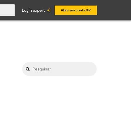
login expert
Abra sua conta XP