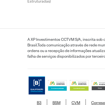
Estruturadas)
A XP Investimentos CCTVM S/A, inscrita sob o
Brasil.Toda comunicação através de rede mund
ordens ou a recepção de informações atualiza
falha de serviços disponibilizados por tercei
B3
BSM
CVM
Corres