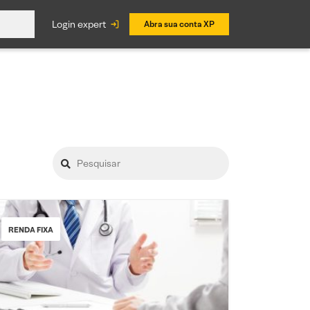
login expert
Abra sua conta XP
RENDA FIXA