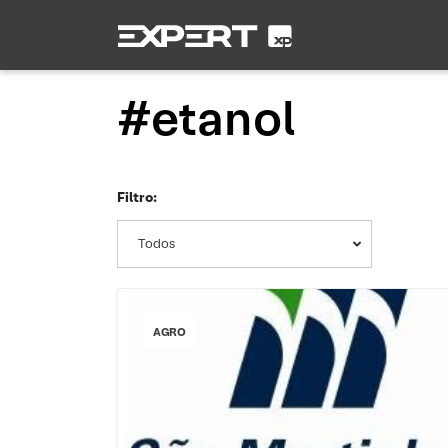
#etanol
Filtro:
Todos
AGRO