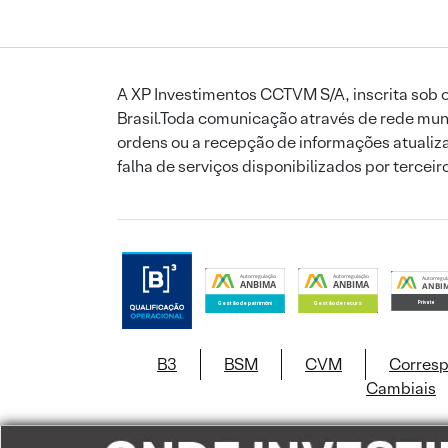
A XP Investimentos CCTVM S/A, inscrita sob o
Brasil.Toda comunicação através de rede mund
ordens ou a recepção de informações atualiza
falha de serviços disponibilizados por tercei
B3
BSM
CVM
Corres
Cambiais