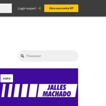
login expert
Abra sua conta XP
AGRO