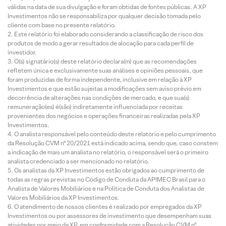
válidas na data de sua divulgação e foram obtidas de fontes públicas. A XP
Investimentos não se responsabiliza por qualquer decisão tomada pelo
cliente com base no presente relatório.
Este relatório foi elaborado considerando a classificação de risco dos
produtos de modo a gerar resultados de alocação para cada perfil de
investidor.
O(s) signatário(s) deste relatório declara(m) que as recomendações
refletem única e exclusivamente suas análises e opiniões pessoais, que
foram produzidas de forma independente, inclusive em relação à XP
Investimentos e que estão sujeitas a modificações sem aviso prévio em
decorrência de alterações nas condições de mercado, e que sua(s)
remuneração(es) é(são) indiretamente influenciada por receitas
provenientes dos negócios e operações financeiras realizadas pela XP
Investimentos.
O analista responsável pelo conteúdo deste relatório e pelo cumprimento
da Resolução CVM nº 20/2021 está indicado acima, sendo que, caso constem
a indicação de mais um analista no relatório, o responsável será o primeiro
analista credenciado a ser mencionado no relatório.
Os analistas da XP Investimentos estão obrigados ao cumprimento de
todas as regras previstas no Código de Conduta da APIMEC Brasil para o
Analista de Valores Mobiliários e na Política de Conduta dos Analistas de
Valores Mobiliários da XP Investimentos.
O atendimento de nossos clientes é realizado por empregados da XP
Investimentos ou por assessores de investimento que desempenham suas
atividades por meio da XP, em conformidade com a Resolução CVM nº