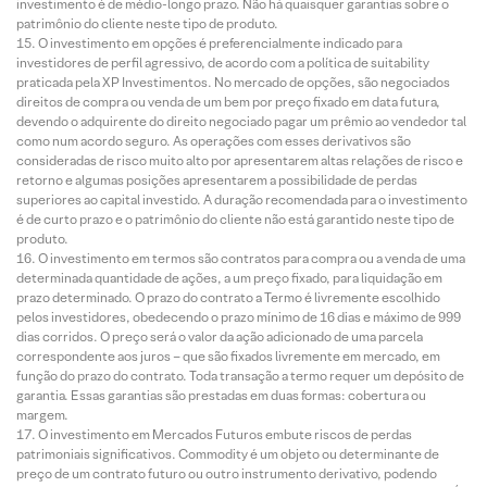
investimento é de médio-longo prazo. Não há quaisquer garantias sobre o
patrimônio do cliente neste tipo de produto.
O investimento em opções é preferencialmente indicado para
investidores de perfil agressivo, de acordo com a política de suitability
praticada pela XP Investimentos. No mercado de opções, são negociados
direitos de compra ou venda de um bem por preço fixado em data futura,
devendo o adquirente do direito negociado pagar um prêmio ao vendedor tal
como num acordo seguro. As operações com esses derivativos são
consideradas de risco muito alto por apresentarem altas relações de risco e
retorno e algumas posições apresentarem a possibilidade de perdas
superiores ao capital investido. A duração recomendada para o investimento
é de curto prazo e o patrimônio do cliente não está garantido neste tipo de
produto.
O investimento em termos são contratos para compra ou a venda de uma
determinada quantidade de ações, a um preço fixado, para liquidação em
prazo determinado. O prazo do contrato a Termo é livremente escolhido
pelos investidores, obedecendo o prazo mínimo de 16 dias e máximo de 999
dias corridos. O preço será o valor da ação adicionado de uma parcela
correspondente aos juros – que são fixados livremente em mercado, em
função do prazo do contrato. Toda transação a termo requer um depósito de
garantia. Essas garantias são prestadas em duas formas: cobertura ou
margem.
O investimento em Mercados Futuros embute riscos de perdas
patrimoniais significativos. Commodity é um objeto ou determinante de
preço de um contrato futuro ou outro instrumento derivativo, podendo