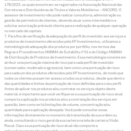
178/2023, os quais encontram-se registrados na Associação Nacional das
Corretoras e Distribuidoras de Títulos e Valores Mobiliários – ANCORD. O
assessor de investimento não pode realizar consultoria, administração ou
gestão de patrimônio de clientes, devendo atuar como intermediário e
solicitar autorização prévia do cliente para a realização de qualquer operação
no mercado de capitais.
Para fins de verificação da adequação do perfil do investidor aos serviços e
produtos de investimento oferecidos pela XP Investimentos, utilizamos a
metodologia de adequação dos produtos por portfólio, nos termos das
Regras e Procedimentos ANBIMA de Suitability nº 01 e do Código ANBIMA
de Distribuição de Produtos de Investimento. Essa metodologia consiste em
atribuir uma pontuação máxima de risco para cada perfil de investidor
(conservador, moderado e agressivo), bem como uma pontuação de risco
para cada um dos produtos oferecidos pela XP Investimentos, de modo que
todos os clientes possam ter acesso a todos os produtos, desde que dentro
das quantidades e limites da pontuação de risco definidas para o seu perfil.
Antes de aplicar nos produtos e/ou contratar os serviços objeto deste
material, é importante que você verifique se a sua pontuação de risco atual
comporta a aplicação nos produtos e/ou a contratação dos serviços em
questão, bem como se há limitações de volume, concentração e/ou
quantidade para a aplicação desejada. Você pode consultar essas
informações diretamente no momento da transmissão da sua ordem ou,
ainda, consultando o risco geral da sua carteira na tela de carteira (Visão
Risco). Caso a sua pontuação de risco atual não comporte a
aplicação/contratação pretendida, ou caso existam limitações em relação à