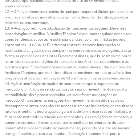
de custos operacionais disponibilizadas no site da XP Investimentos:
www.xpi.com.br.
A XP Investimentos se exime de qualquer responsabilidade por quaisquer
prejuízos, diretos ou indiretos, que venham a decorrer da utilização deste
relatório ou seu conteúdo.
A Avaliação Técnica e a Avaliação de Fundamentos seguem diferentes
metodologias de análise. A Análise Técnica é executada seguindo conceitos
como tendência, suporte, resistência, candles, volumes, médias móveis
entre outros. Já a Análise Fundamentalista utiliza como informação os
resultados divulgados pelas companhias emissoras e suas projeções. Desta
forma, as opiniões dos Analistas Fundamentalistas, que buscam os melhores
retornos dadas as condições de mercado, o cenário macroeconômico e os
eventos específicos da empresa e do setor, podem divergir das opiniões dos
Analistas Técnicos, que visam identificar os movimentos mais prováveis dos
preços dos ativos, com utilização de “stops” para limitar as possíveis perdas.
Ação é uma fração do capital de uma empresa que é negociada no
mercado. É um título de renda variável, ou seja, um investimento no qual a
rentabilidade não é preestabelecida, varia conforme as cotações de
mercado. O investimento em ações é um investimento de alto risco e os
desempenhos anteriores não são necessariamente indicativos de resultados
futuros e nenhuma declaração ou garantia, de forma expressa ou implícita, é
feita neste material em relação a desempenhos. As condições de mercado, o
cenário macroeconômico, os eventos específicos da empresa e do setor
podem afetar o desempenho do investimento, podendo resultar até mesmo
em significativas perdas patrimoniais. A duração recomendada para o