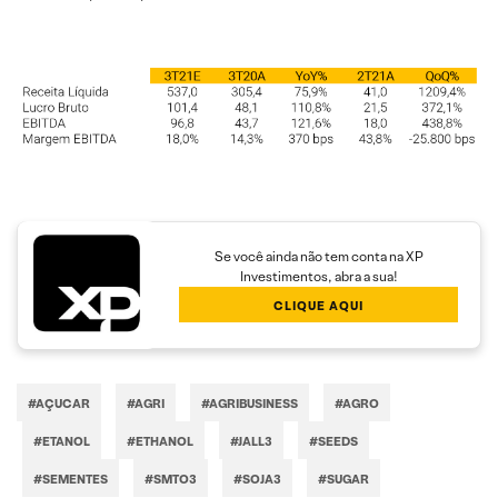
Se você ainda não tem conta na XP
Investimentos, abra a sua!
CLIQUE AQUI
#AÇUCAR
#AGRI
#AGRIBUSINESS
#AGRO
#ETANOL
#ETHANOL
#JALL3
#SEEDS
#SEMENTES
#SMTO3
#SOJA3
#SUGAR