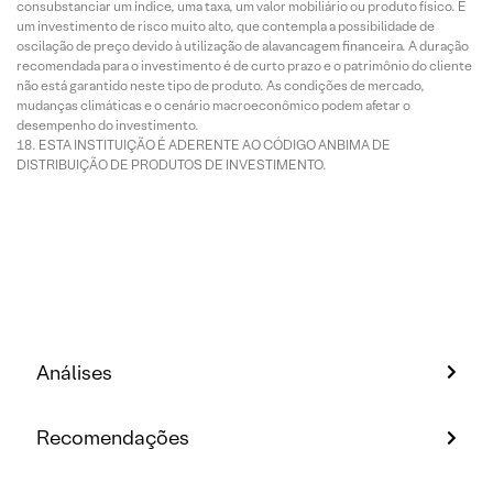
consubstanciar um índice, uma taxa, um valor mobiliário ou produto físico. É
um investimento de risco muito alto, que contempla a possibilidade de
oscilação de preço devido à utilização de alavancagem financeira. A duração
recomendada para o investimento é de curto prazo e o patrimônio do cliente
não está garantido neste tipo de produto. As condições de mercado,
mudanças climáticas e o cenário macroeconômico podem afetar o
desempenho do investimento.
ESTA INSTITUIÇÃO É ADERENTE AO CÓDIGO ANBIMA DE
DISTRIBUIÇÃO DE PRODUTOS DE INVESTIMENTO.
Análises
Recomendações