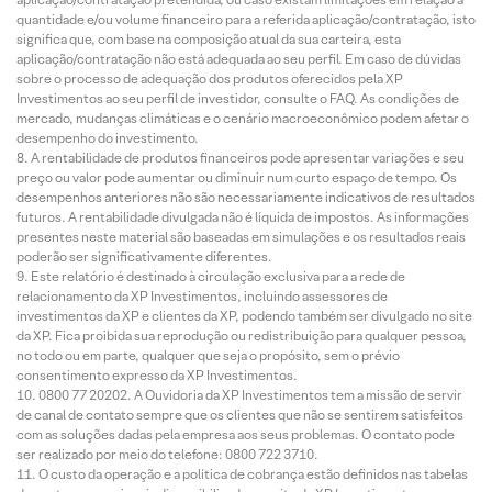
quantidade e/ou volume financeiro para a referida aplicação/contratação, isto
significa que, com base na composição atual da sua carteira, esta
aplicação/contratação não está adequada ao seu perfil. Em caso de dúvidas
sobre o processo de adequação dos produtos oferecidos pela XP
Investimentos ao seu perfil de investidor, consulte o FAQ. As condições de
mercado, mudanças climáticas e o cenário macroeconômico podem afetar o
desempenho do investimento.
A rentabilidade de produtos financeiros pode apresentar variações e seu
preço ou valor pode aumentar ou diminuir num curto espaço de tempo. Os
desempenhos anteriores não são necessariamente indicativos de resultados
futuros. A rentabilidade divulgada não é líquida de impostos. As informações
presentes neste material são baseadas em simulações e os resultados reais
poderão ser significativamente diferentes.
Este relatório é destinado à circulação exclusiva para a rede de
relacionamento da XP Investimentos, incluindo assessores de
investimentos da XP e clientes da XP, podendo também ser divulgado no site
da XP. Fica proibida sua reprodução ou redistribuição para qualquer pessoa,
no todo ou em parte, qualquer que seja o propósito, sem o prévio
consentimento expresso da XP Investimentos.
0800 77 20202. A Ouvidoria da XP Investimentos tem a missão de servir
de canal de contato sempre que os clientes que não se sentirem satisfeitos
com as soluções dadas pela empresa aos seus problemas. O contato pode
ser realizado por meio do telefone: 0800 722 3710.
O custo da operação e a política de cobrança estão definidos nas tabelas