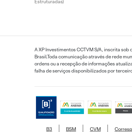
Estruturadas)
A XP Investimentos CCTVM S/A, inscrita sob o
Brasil.Toda comunicação através de rede mund
ordens ou a recepção de informações atualiza
falha de serviços disponibilizados por tercei
B3
BSM
CVM
Corres