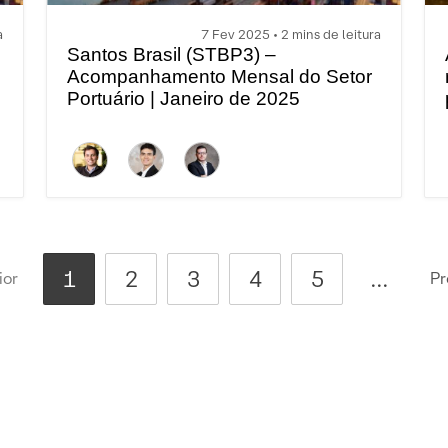
a
7 Fev 2025 • 2 mins de leitura
Santos Brasil (STBP3) –
Acompanhamento Mensal do Setor
Portuário | Janeiro de 2025
1
2
3
4
5
...
ior
Pr