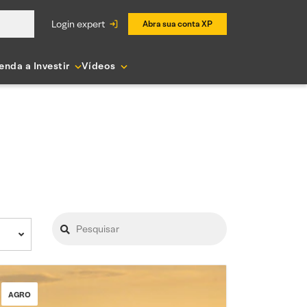
login expert
Abra sua conta XP
enda a Investir
Vídeos
AGRO