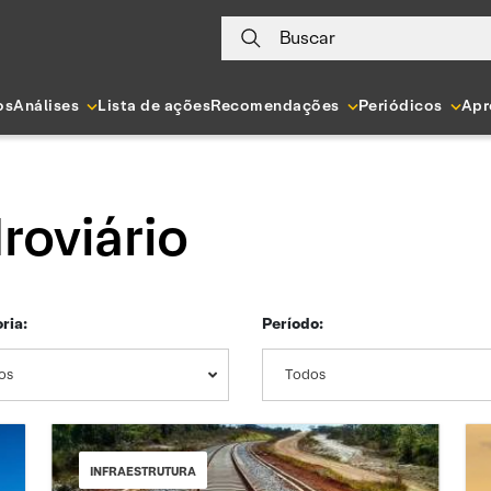
Buscar
os
Análises
Lista de ações
Recomendações
Periódicos
Apr
roviário
ria:
Período:
os
Todos
INFRAESTRUTURA