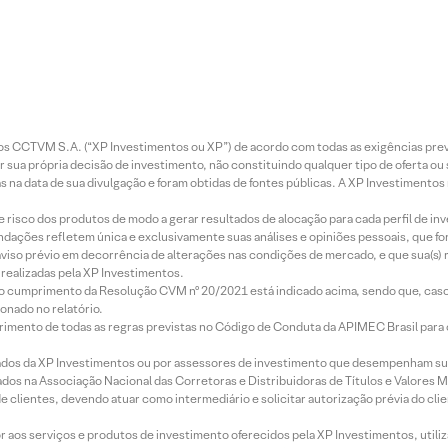
entos CCTVM S.A. (“XP Investimentos ou XP”) de acordo com todas as exigências p
r sua própria decisão de investimento, não constituindo qualquer tipo de oferta ou
s na data de sua divulgação e foram obtidas de fontes públicas. A XP Investimentos
e risco dos produtos de modo a gerar resultados de alocação para cada perfil de inv
mendações refletem única e exclusivamente suas análises e opiniões pessoais, que 
aviso prévio em decorrência de alterações nas condições de mercado, e que sua(s)
realizadas pela XP Investimentos.
lo cumprimento da Resolução CVM nº 20/2021 está indicado acima, sendo que, caso 
onado no relatório.
imento de todas as regras previstas no Código de Conduta da APIMEC Brasil para o 
ados da XP Investimentos ou por assessores de investimento que desempenham sua
os na Associação Nacional das Corretoras e Distribuidoras de Títulos e Valores 
de clientes, devendo atuar como intermediário e solicitar autorização prévia do cl
idor aos serviços e produtos de investimento oferecidos pela XP Investimentos, uti