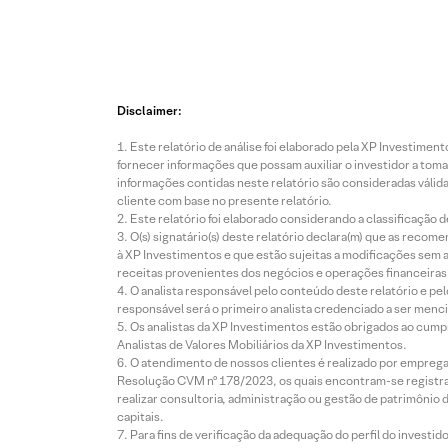
Disclaimer:
Este relatório de análise foi elaborado pela XP Investim
fornecer informações que possam auxiliar o investidor a toma
informações contidas neste relatório são consideradas válida
cliente com base no presente relatório.
Este relatório foi elaborado considerando a classificação d
O(s) signatário(s) deste relatório declara(m) que as reco
à XP Investimentos e que estão sujeitas a modificações sem 
receitas provenientes dos negócios e operações financeiras 
O analista responsável pelo conteúdo deste relatório e pe
responsável será o primeiro analista credenciado a ser menci
Os analistas da XP Investimentos estão obrigados ao cumpr
Analistas de Valores Mobiliários da XP Investimentos.
O atendimento de nossos clientes é realizado por empreg
Resolução CVM nº 178/2023, os quais encontram-se registrad
realizar consultoria, administração ou gestão de patrimônio 
capitais.
Para fins de verificação da adequação do perfil do invest