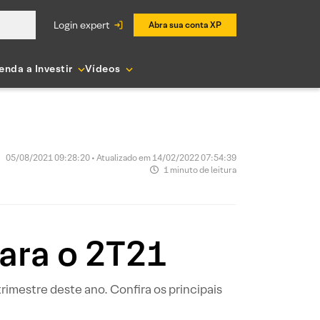
login expert
Abra sua conta XP
enda a Investir
Vídeos
05/08/2021 09:28:20 • Atualizado em 14/02/2022 07:54:39
1 minuto de leitura
para o 2T21
imestre deste ano. Confira os principais