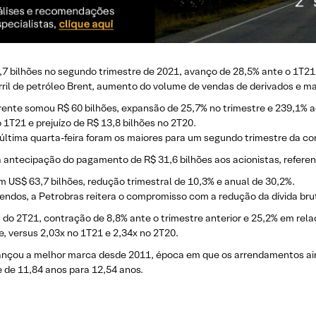
0,7 bilhões no segundo trimestre de 2021, avanço de 28,5% ante o 1T21
rril de petróleo Brent, aumento do volume de vendas de derivados e m
nte somou R$ 60 bilhões, expansão de 25,7% no trimestre e 239,1% ao a
o 1T21 e prejuízo de R$ 13,8 bilhões no 2T20.
na última quarta-feira foram os maiores para um segundo trimestre da 
a antecipação do pagamento de R$ 31,6 bilhões aos acionistas, referen
 US$ 63,7 bilhões, redução trimestral de 10,3% e anual de 30,2%.
endos, a Petrobras reitera o compromisso com a redução da dívida bru
im do 2T21, contração de 8,8% ante o trimestre anterior e 25,2% em rel
re, versus 2,03x no 1T21 e 2,34x no 2T20.
nçou a melhor marca desde 2011, época em que os arrendamentos aind
 de 11,84 anos para 12,54 anos.