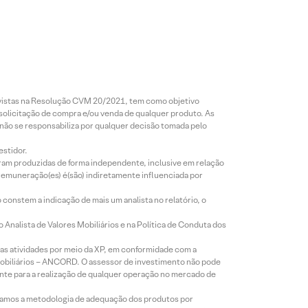
revistas na Resolução CVM 20/2021, tem como objetivo
 solicitação de compra e/ou venda de qualquer produto. As
 não se responsabiliza por qualquer decisão tomada pelo
estidor.
foram produzidas de forma independente, inclusive em relação
 remuneração(es) é(são) indiretamente influenciada por
constem a indicação de mais um analista no relatório, o
Analista de Valores Mobiliários e na Política de Conduta dos
s atividades por meio da XP, em conformidade com a
Mobiliários – ANCORD. O assessor de investimento não pode
iente para a realização de qualquer operação no mercado de
lizamos a metodologia de adequação dos produtos por