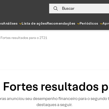
Buscar
os
Análises
Lista de ações
Recomendações
Periódicos
Apr
 Fortes resultados para o 2T21
 Fortes resultados 
bras anunciou seu desempenho financeiro para o segundo tr
destaques a seguir.