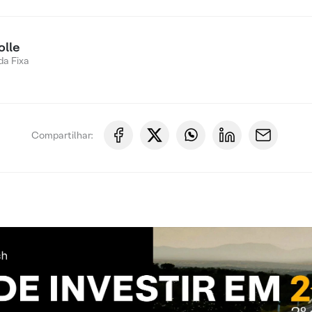
olle
a Fixa
Compartilhar: